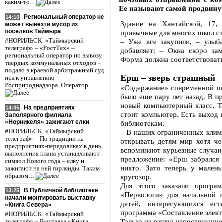
каким-то…
Ее называют самой продвину
Региональный оператор не
14:10
Здание на Хантайской, 17,
может вывезти мусор из
поселков Таймыра
привычные для многих школ ст
#НОРИЛЬСК. «Таймырский
– Уже все закупили, – улыб
телеграф» – «РостТех» –
добавляет: – Окна скоро за
региональный оператор по вывозу
Форма должна соответствоват
твердых коммунальных отходов –
подало в краевой арбитражный суд
Ерш – зверь страшный
иск к управлению
Росприроднадзора. Оператор…
«Содержание» современной шк
было еще пару лет назад. В 
новый компьютерный класс. Т
На предприятиях
14:05
стоит компьютер. Есть выход 
Заполярного филиала
«Норникеля» зажигают елки
библиотекам.
#НОРИЛЬСК. «Таймырский
– В наших ограниченных клим
телеграф» – По традиции на
открывать детям мир хотя че
предприятиях-передовиках в день
вспоминают курьезные случаи,
выполнения плана устанавливают
предложение: «Ерш забрался 
символ Нового года – елку и
никто. Зато теперь у мален
зажигают на ней гирлянды. Таким
образом…
кругозор.
Для этого заказали програ
В Публичной библиотеке
13:25
«Первологи» для начальной
начали монтировать выставку
детей, интересующихся ес
«Книга Севера»
программа «Составление элект
#НОРИЛЬСК. «Таймырский
Только на взгляд непосвященно
телеграф» – Выставка «Книга