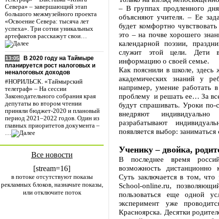
Севера» – завершающий этап
– В группах продленного дн
большого межмузейного проекта
объясняют учителя. – Ее зад
«Освоение Севера: тысяча лет
будет комфортно чувствовать
успеха». Три сотни уникальных
это – на почве хорошего знан
артефактов расскажут свои…
календарной поэзии, праздни
служит этой цели. Дети в
В 2020 году на Таймыре
13:05
информацию о своей семье.
планируется рост налоговых и
Как пояснили в школе, здесь
неналоговых доходов
академических знаний у ре
#НОРИЛЬСК. «Таймырский
например, умение работать в
телеграф» – На сессии
проблему и решать ее… За все
Законодательного собрания края
депутаты во втором чтении
будут спрашивать. Уроки по-с
приняли бюджет-2020 и плановый
внедряют индивидуально 
период 2021–2022 годов. Один из
разрабатывают индивидуал
главных приоритетов документа –
появляется выбор: заниматься 
…
Ученику – двойка, родит
Все новости
В последнее время россий
возможность дистанционно к
[stream=16]
Суть заключается в том, что
в потоке отсутствуют показы
рекламных блоков, назначьте показы,
School-online.ru, позволяю
или отключите поток
пользоваться еще одной ус
эксперимент уже проводитс
Красноярска. Десятки родител