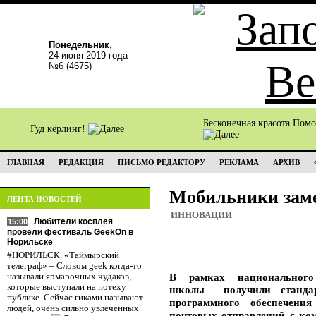
Понедельник
,
24 июня 2019 года
№6 (4675)
Бесконечная красота Пом
Гуд кёрлинг!
ГЛАВНАЯ
РЕДАКЦИЯ
ПИСЬМО РЕДАКТОРУ
РЕКЛАМА
АРХИВ
Мобильники зам
ЛЕНТА НОВОСТЕЙ
ИННОВАЦИИ
Любители косплея
15:00
провели фестиваль GeekOn в
Норильске
#НОРИЛЬСК. «Таймырский
телеграф» – Словом geek когда-то
В рамках национального
называли ярмарочных чудаков,
которые выступали на потеху
школы получили стандар
публике. Сейчас гиками называют
программного обеспечени
людей, очень сильно увлеченных
почтовых отправлений с ком