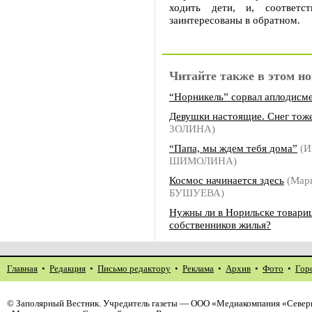
ходить дети, и, соответс
заинтересованы в обратном.
Читайте также в этом но
“Норникель” сорвал аплодисм
Девушки настоящие. Снег тож
ЗОЛИНА)
“Папа, мы ждем тебя дома”
(И
ШИМОЛИНА)
Космос начинается здесь
(Мар
БУШУЕВА)
Нужны ли в Норильске товари
собственников жилья?
Главная
•
Редакция
•
Письмо редактору
•
Реклама
•
Архив
•
Фото
•
Гор
©
Заполярный Вестник
. Учредитель газеты — ООО «Медиакомпания «Северн