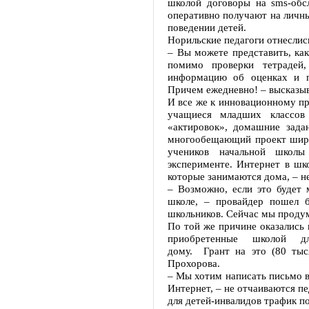
школой договоры на sms-обс
оперативно получают на личны
поведении детей.
Норильские педагоги отнеслись
– Вы можете представить, как
помимо проверки тетрадей,
информацию об оценках и п
Причем ежедневно! – высказыв
И все же к инновационному пр
учащиеся младших классов
«актировок», домашние зада
многообещающий проект широ
учеников начальной школы
эксперименте. Интернет в шко
которые занимаются дома, – не
– Возможно, если это будет 
школе, – провайдер пошел б
школьников. Сейчас мы прод
По той же причине оказались
приобретенные школой дл
дому. Грант на это (80 тыс
Прохорова.
– Мы хотим написать письмо в
Интернет, – не отчаиваются п
для детей-инвалидов трафик п