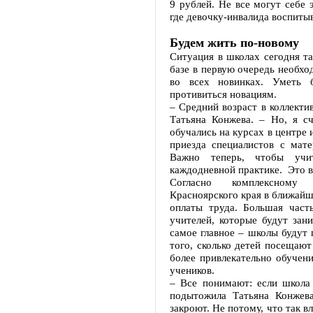
9 рублей. Не все могут себе 
где девочку-инвалида воспитыв
Будем жить по-новому
Ситуация в школах сегодня та
базе в первую очередь необхо
во всех новинках. Уметь б
противиться новациям.
– Средний возраст в коллекти
Татьяна Конжева. – Но, я с
обучались на курсах в центре
приезда специалистов с мате
Важно теперь, чтобы учи
каждодневной практике. Это в
Согласно комплексному 
Красноярского края в ближайш
оплаты труда. Большая част
учителей, которые будут зан
самое главное – школы будут 
того, сколько детей посещают
более привлекательно обучени
учеников.
– Все понимают: если школа 
подытожила Татьяна Конжева
закроют. Не потому, что так в