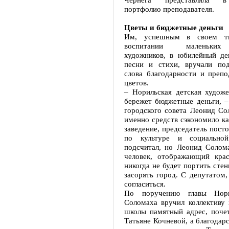
портфолио преподавателя.
Цветы и бюджетные деньги
Им, успешным в своем тв
воспитании маленьких
художников, в юбилейный де
песни и стихи, вручали под
слова благодарности и препо
цветов.
– Норильская детская художе
бережет бюджетные деньги, –
городского совета Леонид Со
именно средств сэкономило ка
заведение, председатель пост
по культуре и социально
подсчитал, но Леонид Солома
человек, отображающий крас
никогда не будет портить стен
засорять город. С депутатом,
согласиться.
По поручению главы Нори
Соломаха вручил коллективу 
школы памятный адрес, поче
Татьяне Кочневой, а благодар