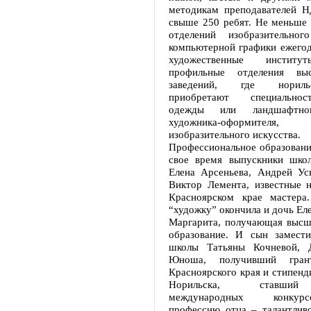
методикам преподавателей 
свыше 250 ребят. Не меньше 
отделений изобразительног
компьютерной графики ежегод
художественные инсти
профильные отделения вы
заведений, где нориль
приобретают специальнос
одежды или ландшафтног
художника-оформителя, п
изобразительного искусства.
Профессиональное образовани
свое время выпускники шко
Елена Арсеньева, Андрей Ус
Виктор Лемента, известные 
Красноярском крае мастера
“художку” окончила и дочь Ел
Маргарита, получающая выс
образование. И сын замести
школы Татьяны Кочневой, Д
Юноша, получивший грант
Красноярского края и стипенд
Норильска, ставший
международных конкур
профессию отца – талантливо