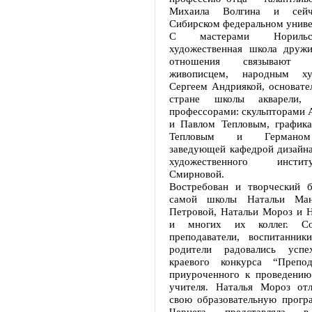
Михаила Волгина и сей
Сибирском федеральном униве
С мастерами Норильс
художественная школа дружи
отношения связывают 
живописцем, народным х
Сергеем Андриякой, основате
стране школы акварели, 
профессорами: скульпторами 
и Павлом Тепловым, график
Тепловым и Германом
заведующей кафедрой дизайна
художественного инсти
Смирновой.
Востребован и творческий б
самой школы Натальи Ман
Петровой, Натальи Мороз и Н
и многих их коллег. Со
преподаватели, воспитанни
родители радовались успе
краевого конкурса “Препод
приуроченного к проведению
учителя. Наталья Мороз от
свою образовательную програ
Чернега представляла в