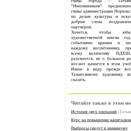
главы города – Татьян
“Именинникам” предназнач
главы администрации Норильс
по делам культуры и искус
добрые слова поздравле
партнеров.
Хочется, чтобы юби
художественной школы го
событиями яркими и зап
каждому воспитаннику, пр
всему коллективу НДХШ
разумеется, не о большом ре
вот-вот начнется в этом уче
Имею в виду прежде всег
Талантливому художнику вс
сказать.
Читайте также в этом но
История двух операций
(Тать
Курс на повышение капитализ
Выбросы сведут к минимуму