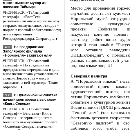
может вывезти мусор из
поселков Таймыра
Место для проведения торжес
#НОРИЛЬСК. «Таймырский
случайно: десять лет художес
телеграф» – «РостТех» –
Норильский музей сотрудни
региональный оператор по вывозу
совместные культурно-об
твердых коммунальных отходов –
проекты. Любители изоб
подало в краевой арбитражный суд
искусства, конечно, помнят
иск к управлению
Росприроднадзора. Оператор…
выставку работ юных худож
которой стал альбом “Рису
На предприятиях
14:05
кого оставила равнодуш
Заполярного филиала
ЭНЦЫклопедия”, с помощью
«Норникеля» зажигают елки
разных национальностей учат
#НОРИЛЬСК. «Таймырский
родном языке энцев?!
телеграф» – По традиции на
предприятиях-передовиках в день
выполнения плана устанавливают
Северная палитра
символ Нового года – елку и
А “Норильский никель” глаза
зажигают на ней гирлянды. Таким
совместный проект компа
образом…
художественной школы, по
В Публичной библиотеке
13:25
летию Норильского комбината
начали монтировать выставку
событием в культурной жизни 
«Книга Севера»
Воспитанники НДХШ рисовали
#НОРИЛЬСК. «Таймырский
“Теплый дом” (так назывался
телеграф» – Выставка «Книга
фестиваль детского творчества
Севера» – завершающий этап
большого межмузейного проекта
“Северную палитру” и сво
«Освоение Севера: тысяча лет
добились того, чтобы этот