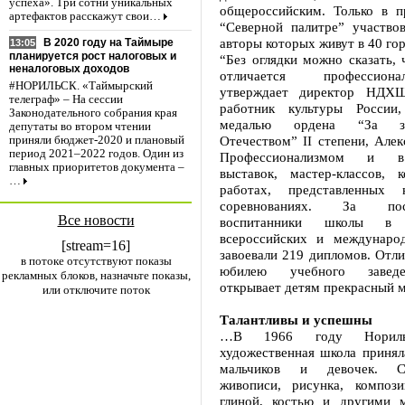
успеха». Три сотни уникальных
общероссийским. Только в 
артефактов расскажут свои…
“Северной палитре” участвов
авторы которых живут в 40 го
В 2020 году на Таймыре
13:05
планируется рост налоговых и
“Без оглядки можно сказать,
неналоговых доходов
отличается профессион
#НОРИЛЬСК. «Таймырский
утверждает директор НДХШ
телеграф» – На сессии
работник культуры России,
Законодательного собрания края
медалью ордена “За за
депутаты во втором чтении
Отечеством” II степени, Алек
приняли бюджет-2020 и плановый
период 2021–2022 годов. Один из
Профессионализмом и в
главных приоритетов документа –
выставок, мастер-классов, 
…
работах, представленных 
соревнованиях. За по
Все новости
воспитанники школы в р
всероссийских и междунаро
[stream=16]
завоевали 219 дипломов. Отл
в потоке отсутствуют показы
юбилею учебного заведе
рекламных блоков, назначьте показы,
открывает детям прекрасный м
или отключите поток
Талантливы и успешны
…В 1966 году Норильс
художественная школа принял
мальчиков и девочек. С
живописи, рисунка, композ
глиной, костью и другими 