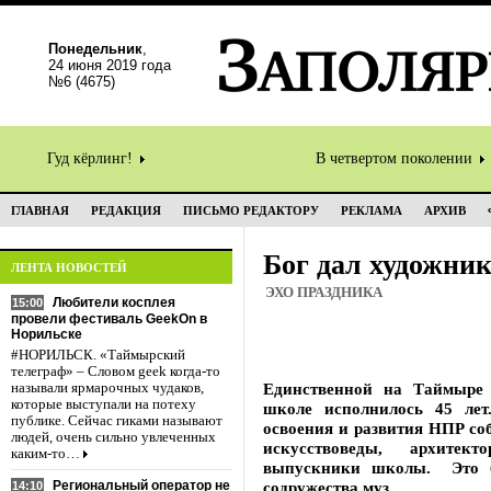
Понедельник
,
24 июня 2019 года
№6 (4675)
Гуд кёрлинг!
В четвертом поколении
ГЛАВНАЯ
РЕДАКЦИЯ
ПИСЬМО РЕДАКТОРУ
РЕКЛАМА
АРХИВ
Бог дал художник
ЛЕНТА НОВОСТЕЙ
ЭХО ПРАЗДНИКА
Любители косплея
15:00
провели фестиваль GeekOn в
Норильске
#НОРИЛЬСК. «Таймырский
телеграф» – Словом geek когда-то
Единственной на Таймыре 
называли ярмарочных чудаков,
которые выступали на потеху
школе исполнилось 45 ле
публике. Сейчас гиками называют
освоения и развития НПР со
людей, очень сильно увлеченных
искусствоведы, архитек
каким-то…
выпускники школы. Это б
Региональный оператор не
содружества муз.
14:10