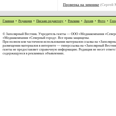
Проверка на зимнике
(Сергей
Главная
•
Редакция
•
Письмо редактору
•
Реклама
•
Архив
•
Фото
•
Гор
©
Заполярный Вестник
. Учредитель газеты — ООО «Медиакомпания «Северн
«Медиакомпания «Северный город». Все права защищены.
При полном или частичном использовании материалов ссылка на «Заполярны
размещении материалов в интернете — гиперссылка на «Заполярный Вестник
газеты не предоставляет справочную информацию. Редакция не несет ответ
содержащуюся в рекламных объявлениях.