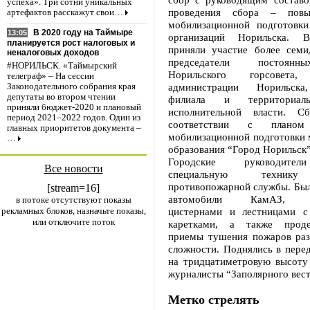
успеха». Три сотни уникальных
проведения сбора – повы
артефактов расскажут свои…
мобилизационной подготовк
В 2020 году на Таймыре
13:05
организаций Норильска. 
планируется рост налоговых и
приняли участие более семид
неналоговых доходов
председатели постоянн
#НОРИЛЬСК. «Таймырский
Норильского горсовета, 
телеграф» – На сессии
администрации Норильска
Законодательного собрания края
депутаты во втором чтении
филиала и территориал
приняли бюджет-2020 и плановый
исполнительной власти. 
период 2021–2022 годов. Один из
соответствии с планом
главных приоритетов документа –
мобилизационной подготовки 
…
образования “Город Норильск”
Городские руководител
Все новости
специальную технику
противопожарной службы. Был
[stream=16]
автомобили КамАЗ, об
в потоке отсутствуют показы
рекламных блоков, назначьте показы,
цистернами и лестницами с
или отключите поток
каретками, а также проде
приемы тушения пожаров раз
сложности. Поднялись в пере
на тридцатиметровую высоту
журналисты “Заполярного вес
Метко стрелять