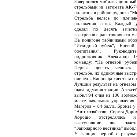
Завершился мобилизационный
стрельбами из автомата АК-7
полигоне в районе рудника “М
Стрельба велась по плече
положения лежа. Каждый у
сделал по десять зачетн
выстрелов с расстояния сто ме
На полигоне табличками обоз
“Исходный рубеж”, “Боевой 
боепитания”. Руководи
подполковник Александр Г
команду: “На огневой рубе
Первые десять человек 
стрельбе, их одиночные выстр
очередь. Канонада хлесткая и г
Лучший результат на огневом
глава администрации Алексе
выбил 94 очка из 100 возмож
месте начальник управлени
Магеров – 84 балла. Бронза 
“Автохозяйство” Сергея Дорох
Хорошо отстрелялись и
выступавшие вне зачет
“Заполярного вестника” выбил 
У женщин первой с результ