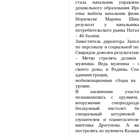
стала начальник управле
дошкольного образования Ири
очка выбила начальник фил
Норильске Марина Шишк
результат у начальник
потребительского рынка Ната
– 46 баллов.
Заместитель директора Запол
по персоналу и социальной п
Свиридов доволен результатам
– Метко стрелять должен
мужчина. Ведь мужчина – э
своего дома, и Родины. Спа
администрации, орга
мобилизационные сборы на 
уровне.
В заключение участн
познакомились с оружием
вооружении спецподраз
бесшумный пистолет бе
специальный штурмово
глушителем и пламегасителе
винтовка Драгунова. А ж
пострелять из пулемета Калаш