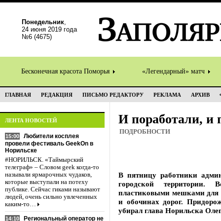
Понедельник
,
24 июня 2019 года
№6 (4675)
Бесконечная красота Поморья
«Легендарный» матч
ГЛАВНАЯ
РЕДАКЦИЯ
ПИСЬМО РЕДАКТОРУ
РЕКЛАМА
АРХИВ
И поработали, и 
ЛЕНТА НОВОСТЕЙ
ПОДРОБНОСТИ
Любители косплея
15:00
провели фестиваль GeekOn в
Норильске
#НОРИЛЬСК. «Таймырский
телеграф» – Словом geek когда-то
В пятницу работники адми
называли ярмарочных чудаков,
которые выступали на потеху
городской территории. 
публике. Сейчас гиками называют
пластиковыми мешками для м
людей, очень сильно увлеченных
и обочинах дорог. Придоро
каким-то…
убирал глава Норильска Оле
Региональный оператор не
14:10