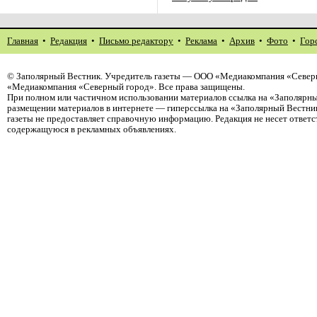
Главная
•
Редакция
•
Письмо редактору
•
Реклама
•
Архив
•
Фото
•
Гор
©
Заполярный Вестник
. Учредитель газеты — ООО «Медиакомпания «Северн
«Медиакомпания «Северный город». Все права защищены.
При полном или частичном использовании материалов ссылка на «Заполярны
размещении материалов в интернете — гиперссылка на «Заполярный Вестник
газеты не предоставляет справочную информацию. Редакция не несет ответ
содержащуюся в рекламных объявлениях.