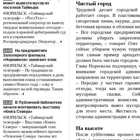
Чистый город
может вывезти мусор из
поселков Таймыра
Трудовой десант городской
#НОРИЛЬСК. «Таймырский
работает споро. В пластиков
телеграф» – «РостТех» –
сигаретные пачки, окурки, дощ
региональный оператор по вывозу
бетонная крошка и обломки ки
твердых коммунальных отходов –
– Все городские предприятия
подало в краевой арбитражный суд
иск к управлению
должны убирать закрепле
Росприроднадзора. Оператор…
территорию, – говорит Олег
сейчас убираем чужую терри
На предприятиях
14:05
тем самым пример арендато
Заполярного филиала
«Норникеля» зажигают елки
должен быть чистым городом.
Глава Норильска подчеркнул, 
#НОРИЛЬСК. «Таймырский
телеграф» – По традиции на
внимание городской админи
предприятиях-передовиках в день
направлено на территорию час
выполнения плана устанавливают
– Нередко у частных гараже
символ Нового года – елку и
отходы, тогда как их долж
зажигают на ней гирлянды. Таким
мусорные свалки. Сей
образом…
административная комиссия,
В Публичной библиотеке
13:25
контролировать вывоз мусор
начали монтировать выставку
для этого места. Жесткость 
«Книга Севера»
стороны администрации в этом
#НОРИЛЬСК. «Таймырский
телеграф» – Выставка «Книга
Севера» – завершающий этап
На высоте
большого межмузейного проекта
После субботника прошел м
«Освоение Севера: тысяча лет
сбор с руководящим составо