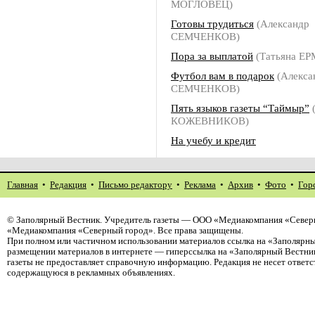
МОГЛОВЕЦ)
Готовы трудиться
(Александр
СЕМЧЕНКОВ)
Пора за выплатой
(Татьяна Е
Футбол вам в подарок
(Алекса
СЕМЧЕНКОВ)
Пять языков газеты “Таймыр”
КОЖЕВНИКОВ)
На учебу и кредит
Главная
•
Редакция
•
Письмо редактору
•
Реклама
•
Архив
•
Фото
•
Гор
©
Заполярный Вестник
. Учредитель газеты — ООО «Медиакомпания «Северн
«Медиакомпания «Северный город». Все права защищены.
При полном или частичном использовании материалов ссылка на «Заполярны
размещении материалов в интернете — гиперссылка на «Заполярный Вестник
газеты не предоставляет справочную информацию. Редакция не несет ответ
содержащуюся в рекламных объявлениях.