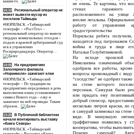
каким-то…
не очень. Те картины, что мо
стенах гаражного ко
Региональный оператор не
14:10
расположенного на улице Л
может вывезти мусор из
поселков Таймыра
вполне легальны. Официальное
#НОРИЛЬСК. «Таймырский
работу от управления а
телеграф» – «РостТех» –
градостроительства ад
региональный оператор по вывозу
Норильска ребята получили,
твердых коммунальных отходов –
находится под патронажем Со
подало в краевой арбитражный суд
войны и труда в лице его
иск к управлению
Росприроднадзора. Оператор…
Натальи Голубятниковой.
На исходе прошлой ос
Николаевна означенный объе
На предприятиях
14:05
одобрила все работы, кроме
Заполярного филиала
вопросы кровожадный с виду 
«Норникеля» зажигают елки
“соседство” не одобрил также 
#НОРИЛЬСК. «Таймырский
телеграф» – По традиции на
на стене которого посели
предприятиях-передовиках в день
персонаж. Самурая было реш
выполнения плана устанавливают
или придать ему позитивный
символ Нового года – елку и
добрый спонсор, предоставив
зажигают на ней гирлянды. Таким
несколько литров краски, но 
образом…
и самурай зазимовал на стене
В Публичной библиотеке
13:25
виде. В минувшую пятниц
начали монтировать выставку
граффитчики появились у ст
«Книга Севера»
кооператива, чтобы выполнить
#НОРИЛЬСК. «Таймырский
Почему самурай? Авто
телеграф» – Выставка «Книга