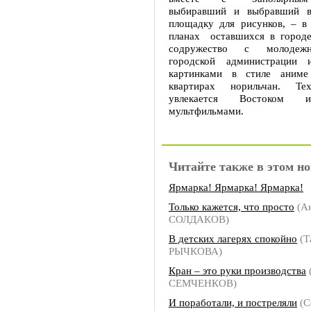
выбиравший и выбравший в
площадку для рисунков, – в
планах оставшихся в городе
содружество с молодеж
городской администрации 
картинками в стиле аниме
квартирах норильчан. Т
увлекается Востоком 
мультфильмами.
Читайте также в этом но
Ярмарка! Ярмарка! Ярмарка!
Только кажется, что просто
(А
СОЛДАКОВ)
В детских лагерях спокойно
(Т
РЫЧКОВА)
Кран – это руки производства
СЕМЧЕНКОВ)
И поработали, и постреляли
(С