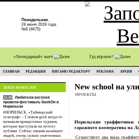
Понедельник
,
24 июня 2019 года
№6 (4675)
«Легендарный» матч
Гуд кёрлинг!
ГЛАВНАЯ
РЕДАКЦИЯ
ПИСЬМО РЕДАКТОРУ
РЕКЛАМА
АРХИВ
New school на ул
ЛЕНТА НОВОСТЕЙ
ПРОЕКТЫ
Любители косплея
15:00
провели фестиваль GeekOn в
Норильске
#НОРИЛЬСК. «Таймырский
телеграф» – Словом geek когда-то
Норильские граффитчики 
называли ярмарочных чудаков,
которые выступали на потеху
гаражного кооператива на Ла
публике. Сейчас гиками называют
людей, очень сильно увлеченных
Существует два вида граффити