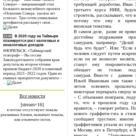
требующей доработки, Иван З
Севера» – завершающий этап
большого межмузейного проекта
третьего курса НИИ, буду
«Освоение Севера: тысяча лет
строитель, рассказывает, что 
успеха». Три сотни уникальных
потому что ему в принц
артефактов расскажут свои…
японская тематика.
В самом деле, разве не привл
В 2020 году на Таймыре
достойны подражания пр
13:05
планируется рост налоговых и
самураев, например: “Делай
неналоговых доходов
будь что будет”. Или: “Если 
#НОРИЛЬСК. «Таймырский
человек следует путем искрен
телеграф» – На сессии
если он не возносит молитв,
Законодательного собрания края
станут ему покровительст
депутаты во втором чтении
приняли бюджет-2020 и плановый
обещает не только подко
период 2021–2022 годов. Один из
самурая. Вместе с давним 
главных приоритетов документа –
Ильей Ивановым они также 
…
летом освежить прошлогод
некоторые перекрыть сверху 
Все новости
– С объемами поиграем, поду
то, что в прошлом году сд
[stream=16]
нравится, – говорят ребята. П
в потоке отсутствуют показы
нового граффити-тэга в стил
рекламных блоков, назначьте показы,
сообщают грустное: многие 
или отключите поток
граффитчиков уехали из город
в Москву, кто в Петербург, а 
вместе с “Заполярным