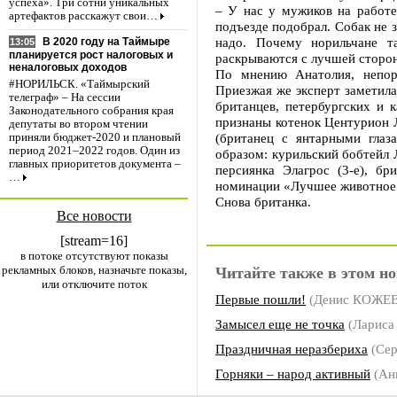
успеха». Три сотни уникальных
– У нас у мужиков на работе
артефактов расскажут свои…
подъезде подобрал. Собак не з
надо. Почему норильчане 
В 2020 году на Таймыре
13:05
планируется рост налоговых и
раскрываются с лучшей сторон
неналоговых доходов
По мнению Анатолия, непор
#НОРИЛЬСК. «Таймырский
Приезжая же эксперт заметила
телеграф» – На сессии
британцев, петербургских и 
Законодательного собрания края
признаны котенок Центурион 
депутаты во втором чтении
(британец с янтарными глаз
приняли бюджет-2020 и плановый
период 2021–2022 годов. Один из
образом: курильский бобтейл 
главных приоритетов документа –
персиянка Элагрос (3-е), бр
…
номинации «Лучшее животное 
Снова британка.
Все новости
[stream=16]
в потоке отсутствуют показы
рекламных блоков, назначьте показы,
Читайте также в этом но
или отключите поток
Первые пошли!
(Денис КОЖЕ
Замысел еще не точка
(Ларис
Праздничная неразбериха
(Се
Горняки – народ активный
(Ан