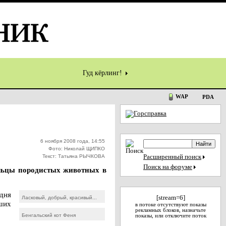
Гуд кёрлинг!
WAP
PDA
6 ноября 2008 года, 14:55
Фото: Николай ЩИПКО
Текст: Татьяна РЫЧКОВА
Расширенный поиск
Поиск на форуме
ельцы породистых животных в
дня
[stream=6]
Ласковый, добрый, красивый...
ших
в потоке отсутствуют показы
рекламных блоков, назначьте
Бенгальский кот Феня
показы, или отключите поток