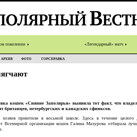
том поколении
«Легендарный» матч
АРХИВ
ФОТО
ГОРСПРАВКА
мягчают
вка кошек «Сияние Заполярья» выявила тот факт, что влад
т британцев, петербургских и канадских сфинксов.
 хозяев приютили в восьмой школе. Здесь в течение целого 
рт Всемирной организации кошек Галина Мазурова отбирала луч
ы.