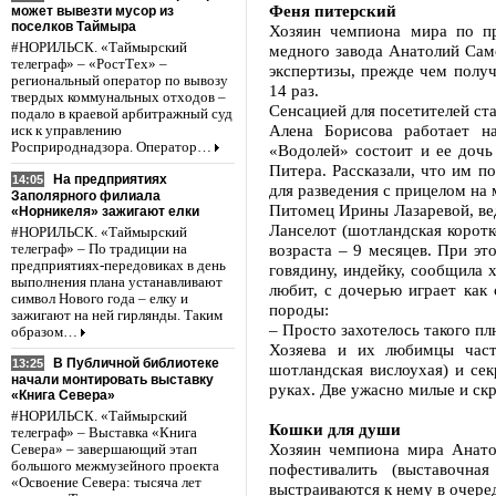
Феня питерский
может вывезти мусор из
поселков Таймыра
Хозяин чемпиона мира по пр
#НОРИЛЬСК. «Таймырский
медного завода Анатолий Самс
телеграф» – «РостТех» –
экспертизы, прежде чем получ
региональный оператор по вывозу
14 раз.
твердых коммунальных отходов –
Сенсацией для посетителей ста
подало в краевой арбитражный суд
Алена Борисова работает н
иск к управлению
Росприроднадзора. Оператор…
«Водолей» состоит и ее дочь
Питера. Рассказали, что им п
На предприятиях
14:05
для разведения с прицелом на
Заполярного филиала
Питомец Ирины Лазаревой, ве
«Норникеля» зажигают елки
Ланселот (шотландская коротк
#НОРИЛЬСК. «Таймырский
возраста – 9 месяцев. При эт
телеграф» – По традиции на
предприятиях-передовиках в день
говядину, индейку, сообщила 
выполнения плана устанавливают
любит, с дочерью играет как
символ Нового года – елку и
породы:
зажигают на ней гирлянды. Таким
– Просто захотелось такого пл
образом…
Хозяева и их любимцы част
В Публичной библиотеке
13:25
шотландская вислоухая) и се
начали монтировать выставку
руках. Две ужасно милые и с
«Книга Севера»
#НОРИЛЬСК. «Таймырский
Кошки для души
телеграф» – Выставка «Книга
Хозяин чемпиона мира Анато
Севера» – завершающий этап
большого межмузейного проекта
пофестивалить (выставочная
«Освоение Севера: тысяча лет
выстраиваются к нему в очере