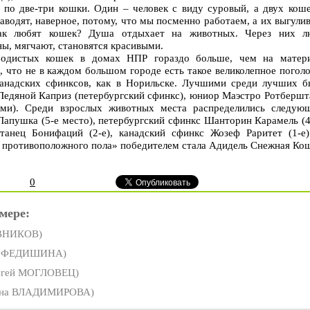
 по две-три кошки. Один – человек с виду суровый, а двух коше
аводят, наверное, потому, что мы посменно работаем, а их выгули
так любят кошек? Душа отдыхает на животных. Через них л
ы, мягчают, становятся красивыми.
одистых кошек в домах НПР гораздо больше, чем на матери
, что не в каждом большом городе есть такое великолепное погол
канадских сфинксов, как в Норильске. Лучшими среди лучших б
Ледяной Каприз (петербургский сфинкс), юниор Маэстро Ротбершт
ами). Среди взрослых животных места распределились следую
Лапушка (5-е место), петербургский сфинкс Шанторин Карамель (4
итанец Бонифаций (2-е), канадский сфинкс Жозеф Раритет (1-е)
противоположного пола» победителем стала Адидель Снежная Кош
0
мере:
ВНИКОВ)
а ФЕДИШИНА)
ргей МОГЛОВЕЦ)
на ВЛАДИМИРОВА)