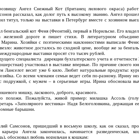
озвищу Ангел Снежный Кот (британец лилового окраса) работ
онов рассказал, как долог путь к высокому званию. Ангел проше
ил титул, только на выставки в Петербург вместе с хозяином вые
л бенгальский кот Феня (Феонтий), первый в Норильске. Его владе
а железной дороге и пишет стихи. В литературном объедине
 Марина. Хозяйки с поэтическими наклонностями выписали Феню
овезло: животное досталось по сходной цене, вообще же за бенгал
 международные выставки просят сто тысяч рублей.
дущего специалиста дирекции бухгалтерского учета и отчетности 
ошерстная) участвовал в выставке впервые. По причине своего ю
ом Ланселот весит уже 6 кило. Любит натуральные продукты: кур
хозяйка. Со всеми членами семьи ведет себя по-разному. Ирину н
 с подружкой, с мужем – в серьезные игры. Ирина обосновала вы
юшевого мишку, ласкового, доброго, красивого.
о похожи. Пожалуйста, живой пример: милашка Ассоль (голу
кретарь «Заполярного вестника» Надя Белоголовкина, держащая ее
кромные барышни.
лий Самсонов, пришедший в восьмую школу, как он сказал, про
 карьера Ангела закончилась, начинается разведенческая, ко
дь), обосновал любовь норильчан к кошкам: