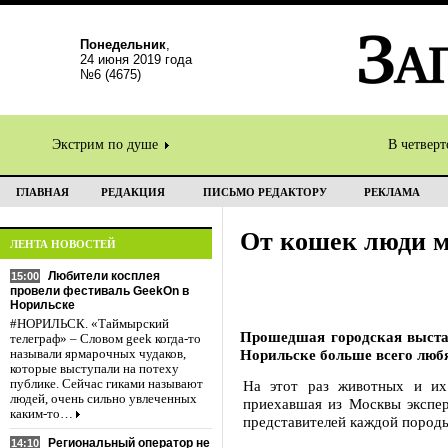
Понедельник
,
24 июня 2019 года
№6 (4675)
Экстрим по душе
В четвер
ГЛАВНАЯ
РЕДАКЦИЯ
ПИСЬМО РЕДАКТОРУ
РЕКЛАМА
От кошек люди 
ЛЕНТА НОВОСТЕЙ
Любители косплея
15:00
провели фестиваль GeekOn в
Норильске
#НОРИЛЬСК. «Таймырский
Прошедшая городская выста
телеграф» – Словом geek когда-то
Норильске больше всего любя
называли ярмарочных чудаков,
которые выступали на потеху
публике. Сейчас гиками называют
На этот раз животных и их
людей, очень сильно увлеченных
приехавшая из Москвы экспе
каким-то…
представителей каждой пород
Региональный оператор не
14:10