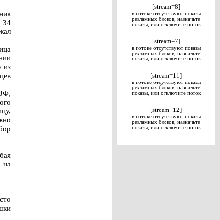
[stream=8]
ник
в потоке отсутствуют показы
рекламных блоков, назначьте
л 34
показы, или отключите поток
зжал
[stream=7]
лица
в потоке отсутствуют показы
рекламных блоков, назначьте
нии
показы, или отключите поток
 из
ьцев
[stream=11]
в потоке отсутствуют показы
рекламных блоков, назначьте
ЗФ,
показы, или отключите поток
ного
ицу,
[stream=12]
в потоке отсутствуют показы
ежно
рекламных блоков, назначьте
бор
показы, или отключите поток
бая
 на
сто
шки