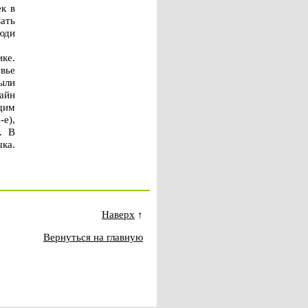
к в
вать
юди
ке.
овье
ыли
айн
щим
-е),
. В
ка.
Наверх
↑
Вернуться на главную