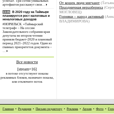
успеха». Три сотни уникальных
От кошек люди мягчают
(Татья
артефактов расскажут свои…
Праздничная неразбериха
(Серг
МОГЛОВЕЦ)
В 2020 году на Таймыре
13:05
планируется рост налоговых и
Горняки – народ активный
(Анн
неналоговых доходов
ВЛАДИМИРОВА)
#НОРИЛЬСК. «Таймырский
телеграф» – На сессии
Законодательного собрания края
депутаты во втором чтении
приняли бюджет-2020 и плановый
период 2021–2022 годов. Один из
главных приоритетов документа –
…
Все новости
[stream=16]
в потоке отсутствуют показы
рекламных блоков, назначьте показы,
или отключите поток
Главная
•
Редакция
•
Письмо редактору
•
Реклама
•
Архив
•
Фото
•
Гор