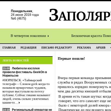
Понедельник
,
24 июня 2019 года
№6 (4675)
В четвертом поколении
Бесконечная красота Пом
ГЛАВНАЯ
РЕДАКЦИЯ
ПИСЬМО РЕДАКТОРУ
РЕКЛАМА
АРХИВ
Первые пошли!
ЛЕНТА НОВОСТЕЙ
Любители косплея
15:00
провели фестиваль GeekOn в
Норильске
Вчера первая команда призывни
#НОРИЛЬСК. «Таймырский
службы в рядах Вооруженных 
телеграф» – Словом geek когда-то
пришлось изрядно померзнуть 
называли ярмарочных чудаков,
чем два десятка юношей отбыли 
которые выступали на потеху
публике. Сейчас гиками называют
В армии есть такая шутка: когд
людей, очень сильно увлеченных
говорят, что его самолет еще н
каким-то…
было с некоторой долей юмора с
Практически до последнего мом
Региональный оператор не
14:10