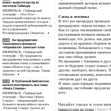
может вывезти мусор из
авиакомпанией, которая возьмет
поселков Таймыра
краевой сборный пункт.
#НОРИЛЬСК. «Таймырский
телеграф» – «РостТех» –
Слезы и лезгинка
региональный оператор по вывозу
В этот раз процедура проводов
твердых коммунальных отходов –
предыдущих: играла музыка, т
подало в краевой арбитражный суд
иск к управлению
Как-то сразу поумерившие свой
Росприроднадзора. Оператор…
растерянным взглядом внимали
комиссара: что делать, как держ
На предприятиях
14:05
дороге и на краевом сборном п
Заполярного филиала
«Норникеля» зажигают елки
полковника Лобановского о том,
заставили призывников окончат
#НОРИЛЬСК. «Таймырский
телеграф» – По традиции на
шаг они сейчас делают.
предприятиях-передовиках в день
На прощание с близкими и друз
выполнения плана устанавливают
кто из будущих солдат плакал, 
символ Нового года – елку и
другие, наоборот, веселились.
зажигают на ней гирлянды. Таким
отплясывали лезгинку, аппетит
образом…
смотрели друг на друга.
В Публичной библиотеке
13:25
И лишь один изрядно подпивший
начали монтировать выставку
офицеру, настойчиво предлагая 
«Книга Севера»
всех.
#НОРИЛЬСК. «Таймырский
телеграф» – Выставка «Книга
Севера» – завершающий этап
Читайте также в этом ном
большого межмузейного проекта
«Освоение Севера: тысяча лет
Замысел еще не точка
(Лариса