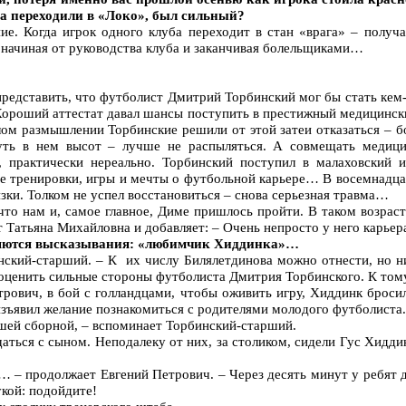
да переходили в «Локо», был сильный?
ие. Когда игрок одного клуба переходит в стан «врага» – получа
 начиная от руководства клуба и заканчивая болельщиками…
редставить, что футболист Дмитрий Торбинский мог бы стать кем-
 Хороший аттестат давал шансы поступить в престижный медицински
лом размышлении Торбинские решили от этой затеи отказаться – 
уть в нем высот – лучше не распыляться. А совмещать медици
 практически нереально. Торбинский поступил в малаховский и
 тренировки, игры и мечты о футбольной карьере… В восемнадцат
зки. Толком не успел восстановиться – снова серьезная травма…
 что нам и, самое главное, Диме пришлось пройти. В таком возрас
 Татьяна Михайловна и добавляет: – Очень непросто у него карьер
вляются высказывания: «любимчик Хиддинка»…
нский-старший. – К их числу Билялетдинова можно отнести, но ни
 оценить сильные стороны футболиста Дмитрия Торбинского. К том
рович, в бой с голландцами, чтобы оживить игру, Хиддинк броси
изъявил желание познакомиться с родителями молодого футболиста.
шей сборной, – вспоминает Торбинский-старший.
ться с сыном. Неподалеку от них, за столиком, сидели Гус Хидд
… – продолжает Евгений Петрович. – Через десять минут у ребят
укой: подойдите!