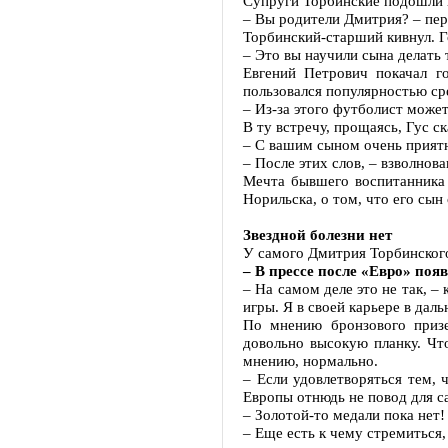
Супруги Торбинские подошли к
– Вы родители Дмитрия? – пере
Торбинский-старший кивнул. Г
– Это вы научили сына делать
Евгений Петрович покачал го
пользовался популярностью ср
– Из-за этого футболист может
В ту встречу, прощаясь, Гус ск
– С вашим сыном очень приятн
– После этих слов, – взволнов
Мечта бывшего воспитанника 
Норильска, о том, что его сы
Звездной болезни нет
У самого Дмитрия Торбинского
– В прессе после «Евро» поя
– На самом деле это не так, –
игры. Я в своей карьере в дал
По мнению бронзового призе
довольно высокую планку. Чт
мнению, нормально.
– Если удовлетворяться тем, 
Европы отнюдь не повод для с
– Золотой-то медали пока нет!
– Еще есть к чему стремиться,