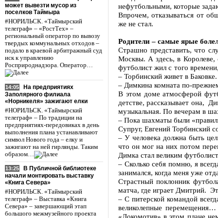
может вывезти мусор из
нефутбольными, которые зада
поселков Таймыра
Впрочем, отказываться от об
#НОРИЛЬСК. «Таймырский
же не стал.
телеграф» – «РостТех» –
региональный оператор по вывозу
Родители – самые ярые бол
твердых коммунальных отходов –
Страшно представить, что сл
подало в краевой арбитражный суд
иск к управлению
Москвы. А здесь, в Королеве,
Росприроднадзора. Оператор…
футболист жил с того времени,
– Торбинский живет в Баковке.
– Димкина комната по-прежнему
На предприятиях
14:05
В этом доме атмосферой футб
Заполярного филиала
«Норникеля» зажигают елки
детстве, рассказывает она, Д
#НОРИЛЬСК. «Таймырский
музыкальная. По вечерам в ша
телеграф» – По традиции на
– Пока шахматы были «правиль
предприятиях-передовиках в день
Супруг, Евгений Торбинский с
выполнения плана устанавливают
– У человека должна быть цел
символ Нового года – елку и
что он мог на них потом пере
зажигают на ней гирлянды. Таким
образом…
Димка стал великим футболис
– Сколько себя помню, я всегд
В Публичной библиотеке
13:25
занимался, когда меня уже от
начали монтировать выставку
Страстный поклонник футбола
«Книга Севера»
матча, где играет Дмитрий. Э
#НОРИЛЬСК. «Таймырский
– С питерской командой всегд
телеграф» – Выставка «Книга
Севера» – завершающий этап
великолепные перемещения… 
большого межмузейного проекта
«Локомотив» в этом плане нем