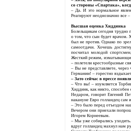
со стороны «Спартака», ког
– Да. И это нормальное явлен
Реагируют неоднозначно все –
Высшая оценка Хиддинка
Болельщикам сегодня трудно п
о том, что сын будет врачом.
был не против. Однако по зре
самоотдачи. Хочешь достигн
посчитал молодой спортсмен,
Жесткий режим, изматывающие
– полетели крестообразные свя
– Вы не представляете, через
Германии! – горестно вздыхает
– Зато сейчас в прессе поя
– Что вы! – изумляется Торби
Хиддинк, как никто, способен
Недаром, говорит Евгений Пет
накануне Евро голландец сам 
– Это было перед отъездом на
Вечером они приехали попроща
Игорем Корнеевым.
– Мы уже собирались уходить
вдруг голландец махнул нам р