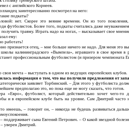
 столику тренерского штаба.
вел с английского Корнеев.
олландец заинтересованно посмотрел на него:
 такие подкаты?
ловой: нет. Скорее это веяние времени. Он из того поколения,
еди футболистов. Более того, подкаты считались даже неуважением
 получить травму. Играть надо на ногах, – высказывает свое мнен
азал ему:
о работать!
анно признается отец, – мне больше ничего не надо. Для меня это в
школы калининградского «Вымпела», игравшего в свое время в 
н станет профессиональным футболистом (и призером чемпионата Ев
 своя мечта – выступать в одном из ведущих европейских клубов.
вилась информация о том, что вы получили предложения от зап
 категорически заявляет Торбинский. – Для этого у футболиста дол
ьнейшем предполагаю это, но пока еще не могу сказать, что готов.
ра «Евро», футболист, который действительно хочет чего-то д
обы и в европейском клубе быть на уровне. Сам Дмитрий часто н
что имеешь, – говорит он, – никогда не будешь развиваться дальш
амоуспокоения.
 – поддерживает сына Евгений Петрович. – О какой звездной болез
 – уверен Дмитрий.