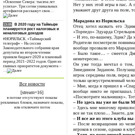
«Освоение Севера: тысяча лет
Нет у них этой игры в пас. А 
успеха». Три сотни уникальных
уважают друг друга на поле, то
артефактов расскажут свои…
Марадона из Норильска
В 2020 году на Таймыре
13:05
Отец хотел назвать его Эди
планируется рост налоговых и
«Торпедо» Эдуарда Стрельцова
неналоговых доходов
– И это, по-вашему, Эдик? Да
#НОРИЛЬСК. «Таймырский
Родители посмотрели повнима
телеграф» – На сессии
вообще прозвали его Марадон
Законодательного собрания края
депутаты во втором чтении
– Было такое… – смеется Дм
приняли бюджет-2020 и плановый
неинтересно…
период 2021–2022 годов. Один из
Он уже тогда мечтал о том,
главных приоритетов документа –
Зинедином Зиданом. Полузащи
…
игрок середины поля, перед 
только целеустремленный челов
Все новости
– Мне, когда я пришел в «Спа
вообще никто не приглашал. 
[stream=16]
«Посмотрите мальчишку». Тот 
в потоке отсутствуют показы
– Но здесь вы уже не были
рекламных блоков, назначьте показы,
или отключите поток
– Здесь мне многому пришлось
все не так плохо… Знаете, для
– И все же из этого клуба в
– После возвращения из чел
игроков в сезоне, однако в кл
– Хотя, по популярной верс