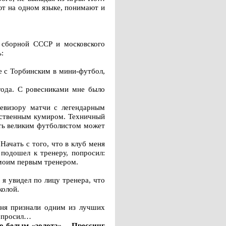
ают на одном языке, понимают и
а сборной СССР и московского
:
е с Торбинским в мини-футбол,
года. С ровесниками мне было
левизору матчи с легендарным
инственным кумиром. Техничный
ать великим футболистом может
ачать с того, что в клуб меня
 подошел к тренеру, попросил:
 моим первым тренером.
 я увидел по лицу тренера, что
колой.
еня признали одним из лучших
 я просил…
сно-белым «золота»… Прессинг