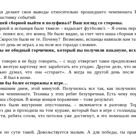
ки делают свои выводы относительно прошедшего чемпионата Е
частнику событий:
шей сборной выйти в полуфинал? Ваш взгляд со стороны.
рной и испанцев было тяжело – вздыхает футболист. – Я очень пер
– понял: все, это конец. Не было видно, за счет чего наша сборная
корости были не те. Почему? Возможно, испанцы навязали нам тако
от день не играл, а на поле все гораздо сложнее.
 бы не обидный горчичник, который вы получили накануне, ис
е говорю и не буду говорить, – с ходу отвергает такое предполож
А желтую карточку мог заработать кто угодно. Другое дело, что ни
льно думал, что она «сгорает». А когда на другой день посл
 Я был в шоке.
ыли бы более осторожны в игре…
няшним днем, этой минутой. Получилось все так, как получил
ом чемпионате. Техника у этих ребят безупречная. Есть чему поу
аша сборная. В конце концов поражение – тоже результат.
ята были внутренне опустошены, – включается в разговор То
з два и проходила на том кураже, который был в игре с голланд
и, ребята сочли, что потолок уже достигнут, и это помешало и
е по сути такой. Довольствуется малым. А для победы, ты прав