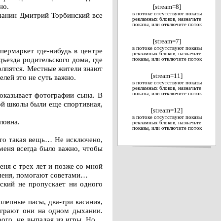
но.
[stream=8]
чанин Дмитрий Торбинский все
в потоке отсутствуют показы
рекламных блоков, назначьте
показы, или отключите поток
[stream=7]
в потоке отсутствуют показы
пермаркет где-нибудь в центре
рекламных блоков, назначьте
дъезда родительского дома, где
показы, или отключите поток
толпятся. Местные жители знают
[stream=11]
лей это не суть важно.
в потоке отсутствуют показы
рекламных блоков, назначьте
оказывает фотографии сына. В
показы, или отключите поток
ой школы были еще спортивная,
[stream=12]
в потоке отсутствуют показы
ловна.
рекламных блоков, назначьте
показы, или отключите поток
это такая вещь… Не исключено,
меня всегда было важно, чтобы
еня с трех лет и позже со мной
 меня, помогают советами…
ский не пропускает ни одного
олепные пасы, два-три касания,
играют они на одном дыхании.
рого, не выпадая из игры. Но…