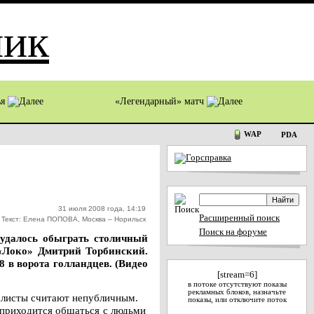
ья
«Легендарный» матч
WAP
PDA
31 июля 2008 года, 14:19
Расширенный поиск
Текст: Елена ПОПОВА, Москва – Норильск
Поиск на форуме
 удалось обыграть столичный
 «Локо» Дмитрий Торбинский.
8 в ворота голландцев. (Видео
[stream=6]
в потоке отсутствуют показы
рекламных блоков, назначьте
алисты считают непубличным.
показы, или отключите поток
 приходится общаться с людьми