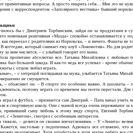
ют примитивные вопросы. А просто пиарить себя… Мне это не нуж
щения с корреспондентом «Заполярного вестника» бывший нориль
ельщики
училось бы с Дмитрием Торбинским, зайди он за продуктами в су
 его новенькая реактивная «Мазда» спокойно останавливается у по
 как переехал с родителями из Норильска, – и ничего. Фанаты не 
 В коттедже, который снимает ему клуб «Локомотив». Но для родите
 за ним числится, – с улыбкой говорит его мама.
ола пропитано абсолютно все. Татьяна Михайловна с любовью п
имка был большой шкода. И как-то ведь все успевал – кроме обычн
хматы с отцом любил играть.
ные», – с хитрецой поглядывая на мужа, улыбается Татьяна Михай
овершенно не смущается.
ь, – объясняет он. – В спорте это особенно важно. А шахматы – 
ключиться, поэтому играть со временем мы почти перестали. Для 
том.
а играл в футбол, – признается сам Дмитрий. – Папа начал учить м
дали в спортивную школу. Они с мамой всегда очень переживают за
, прививший сыну любовь к этому виду спорта, Евгений Торбин
тот, с «Зенитом», смотрел с особенным интересом.
а тяжело, – делится он своими впечатлениями. – У «Зенита» велик
Кажется, настолько у подопечных Адвоката все отлажено, что 
ножко недотягивает. Хотя отработали в этом матче ребята все ст