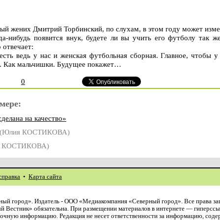
ый жених Дмитрий Торбинский, по слухам, в этом году может изме
да-нибудь появится внук, будете ли вы учить его футболу так же
 отвечает:
есть ведь у нас и женская футбольная сборная. Главное, чтобы у
е. Как мальчишки. Будущее покажет…
0
мере:
делана на качество»
(Юлия КОСТИКОВА)
 КОСТИКОВА)
справка
•
Карта сайта
ый город». Издатель - ООО «Медиакомпания «Северный город». Все права з
й Вестник» обязательна. При размещении материалов в интернете — гиперссы
авочную информацию. Редакция не несет ответственности за информацию, сод