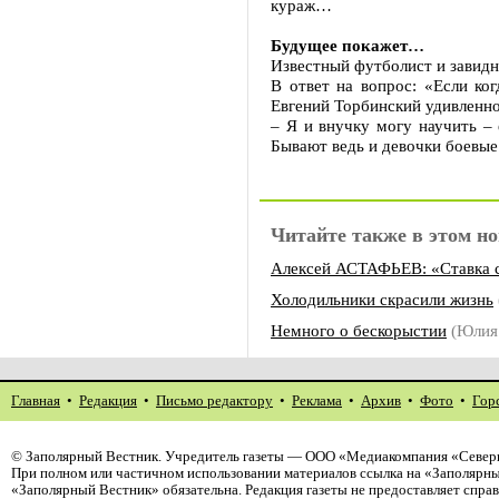
кураж…
Будущее покажет…
Известный футболист и завидн
В ответ на вопрос: «Если ког
Евгений Торбинский удивленно
– Я и внучку могу научить – 
Бывают ведь и девочки боевы
Читайте также в этом но
Алексей АСТАФЬЕВ: «Ставка с
Холодильники скрасили жизнь
Немного о бескорыстии
(Юлия
Главная
•
Редакция
•
Письмо редактору
•
Реклама
•
Архив
•
Фото
•
Гор
©
Заполярный Вестник
. Учредитель газеты — ООО «Медиакомпания «Северн
При полном или частичном использовании материалов ссылка на «Заполярны
«Заполярный Вестник» обязательна. Редакция газеты не предоставляет спр