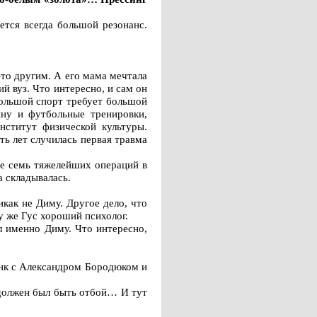
ется всегда большой резонанс.
то другим. А его мама мечтала
й вуз. Что интересно, и сам он
большой спорт требует большой
ну и футбольные тренировки,
нститут физической культуры.
ь лет случилась первая травма
те семь тяжелейших операций в
а складывалась.
как не Диму. Другое дело, что
у же Гус хороший психолог.
л именно Диму. Что интересно,
инк с Александром Бородюком и
 должен был быть отбой… И тут