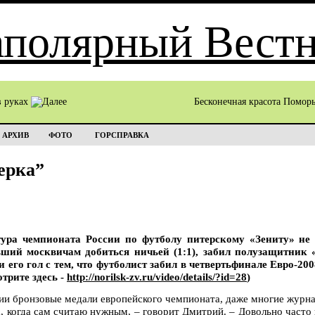
в руках
Бесконечная красота Помор
АРХИВ
ФОТО
ГОРСПРАВКА
ерка”
тура чемпионата России по футболу питерскому «Зениту» не
вший москвичам добиться ничьей (1:1), забил полузащитник
его гол с тем, что футболист забил в четвертьфинале Евро-200
трите здесь -
http://norilsk-zv.ru/video/details/?id=28
)
сии бронзовые медали европейского чемпионата, даже многие журн
а, когда сам считаю нужным, – говорит Дмитрий. – Довольно часто