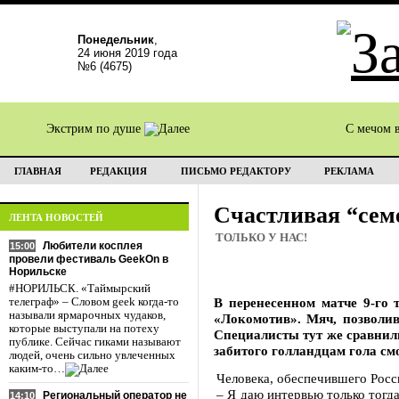
Понедельник
,
24 июня 2019 года
№6 (4675)
Экстрим по душе
С мечом 
ГЛАВНАЯ
РЕДАКЦИЯ
ПИСЬМО РЕДАКТОРУ
РЕКЛАМА
Счастливая “сем
ЛЕНТА НОВОСТЕЙ
ТОЛЬКО У НАС!
Любители косплея
15:00
провели фестиваль GeekOn в
Норильске
#НОРИЛЬСК. «Таймырский
В перенесенном матче 9-го 
телеграф» – Словом geek когда-то
называли ярмарочных чудаков,
«Локомотив». Мяч, позволи
которые выступали на потеху
Специалисты тут же сравнили 
публике. Сейчас гиками называют
забитого голландцам гола смо
людей, очень сильно увлеченных
каким-то…
Человека, обеспечившего Рос
– Я даю интервью только тогд
Региональный оператор не
14:10