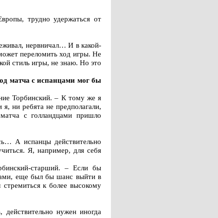
вропы, трудно удержаться от
еживал, нервничал… И в какой-
 может переломить ход игры. Не
й стиль игры, не знаю. Но это
ход матча с испанцами мог бы
ение Торбинский. – К тому же я
 я, ни ребята не предполагали,
е матча с голландцами пришло
ось… А испанцы действительно
читься. Я, например, для себя
рбинский-старший. – Если бы
цами, еще был бы шанс выйти в
м стремиться к более высокому
, действительно нужен иногда