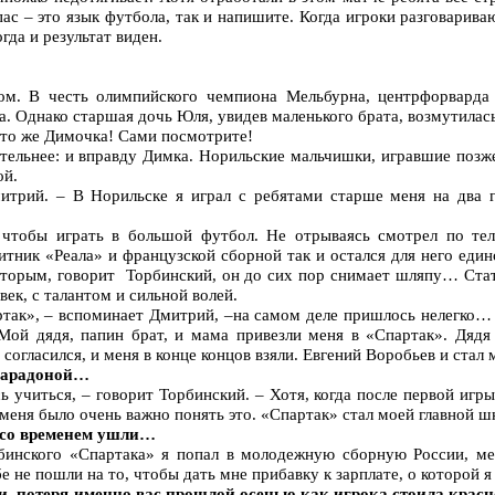
пас – это язык футбола, так и напишите. Когда игроки разговарив
гда и результат виден.
ком. В честь олимпийского чемпиона Мельбурна, центрфорвард
. Однако старшая дочь Юля, увидев маленького брата, возмутилась
 это же Димочка! Сами посмотрите!
тельнее: и вправду Димка. Норильские мальчишки, игравшие позж
ой.
итрий. – В Норильске я играл с ребятами старше меня на два 
 чтобы играть в большой футбол. Не отрываясь смотрел по те
тник «Реала» и французской сборной так и остался для него ед
которым, говорит Торбинский, он до сих пор снимает шляпу… Ст
ек, с талантом и сильной волей.
ртак», – вспоминает Дмитрий, –на самом деле пришлось нелегко… Н
Мой дядя, папин брат, и мама привезли меня в «Спартак». Дядя
согласился, и меня в конце концов взяли. Евгений Воробьев и стал
 Марадоной…
 учиться, – говорит Торбинский. – Хотя, когда после первой игры
 меня было очень важно понять это. «Спартак» стал моей главной ш
ы со временем ушли…
ябинского «Спартака» я попал в молодежную сборную России, м
убе не пошли на то, чтобы дать мне прибавку к зарплате, о которой
ии, потеря именно вас прошлой осенью как игрока стоила кра