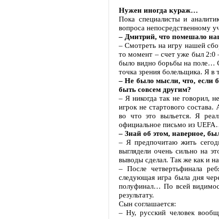
Нужен иногда кураж…
Пока специалисты и аналити
вопроса непосредственному у
– Дмитрий, что помешало на
– Смотреть на игру нашей сбо
то момент – счет уже был 2:0 
было видно борьбы на поле… С
точка зрения болельщика. Я в т
– Не было мысли, что, если
быть совсем другим?
– Я никогда так не говорил, н
игрок не стартового состава. 
во что это выльется. Я реа
официальное письмо из UEFA…
– Знай об этом, наверное, б
– Я предпочитаю жить сегод
выглядели очень сильно на эт
выводы сделал. Так же как и н
– После четвертьфинала реб
следующая игра была дня чере
полуфинал… По всей видимост
результату.
Сын соглашается:
– Ну, русский человек вообщ