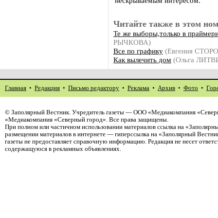
нескрываемым интересом.
Читайте также в этом ном
Те же выборы,только в праймер
РЫЧКОВА)
Все по графику
(Евгения СТОР
Как вылечить дом
(Ольга ЛИТ
Главная
•
Редакция
•
Письмо редактору
•
Реклама
•
Архив
•
Фото
•
Гор
©
Заполярный Вестник
. Учредитель газеты — ООО «Медиакомпания «Северн
«Медиакомпания «Северный город». Все права защищены.
При полном или частичном использовании материалов ссылка на «Заполярны
размещении материалов в интернете — гиперссылка на «Заполярный Вестник
газеты не предоставляет справочную информацию. Редакция не несет ответ
содержащуюся в рекламных объявлениях.