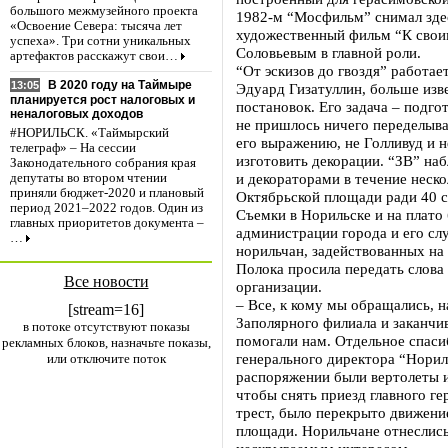
большого межмузейного проекта
1982-м “Мосфильм” снимал зде
«Освоение Севера: тысяча лет
художественный фильм “К свои
успеха». Три сотни уникальных
Соловьевым в главной роли.
артефактов расскажут свои…
“От эскизов до гвоздя” работа
В 2020 году на Таймыре
13:05
Эдуард Гизатуллин, больше изв
планируется рост налоговых и
постановок. Его задача – подго
неналоговых доходов
не пришлось ничего переделыва
#НОРИЛЬСК. «Таймырский
его выражению, не Голливуд и 
телеграф» – На сессии
изготовить декорации. “ЗВ” на
Законодательного собрания края
и декораторами в течение неск
депутаты во втором чтении
приняли бюджет-2020 и плановый
Октябрьской площади ради 40 с
период 2021–2022 годов. Один из
Съемки в Норильске и на плат
главных приоритетов документа –
администрации города и его сл
…
норильчан, задействованных на
Полока просила передать слова 
Все новости
организации.
– Все, к кому мы обращались, н
[stream=16]
Заполярного филиала и заканчи
в потоке отсутствуют показы
помогали нам. Отдельное спаси
рекламных блоков, назначьте показы,
генерального директора “Норил
или отключите поток
распоряжении были вертолеты и
чтобы снять приезд главного ге
трест, было перекрыто движени
площади. Норильчане отнеслись