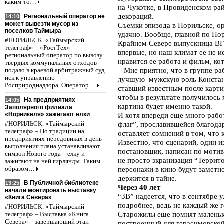
каким-то…
на Чукотке, в Провиденском рай
декораций.
Региональный оператор не
14:10
может вывезти мусор из
Съемки эпизода в Норильске, 
поселков Таймыра
удачно. Вообще, главной по Но
#НОРИЛЬСК. «Таймырский
Крайнем Севере выпускница ВГ
телеграф» – «РостТех» –
впервые, но наш климат ее не и
региональный оператор по вывозу
нравится ее работа и фильм, к
твердых коммунальных отходов –
– Мне приятно, что в группе ра
подало в краевой арбитражный суд
иск к управлению
лучшую мужскую роль Констан
Росприроднадзора. Оператор…
ставший известным после карти
чтобы в результате получилось
На предприятиях
14:05
картина будет именно такой.
Заполярного филиала
«Норникеля» зажигают елки
И хотя впереди еще много раб
флаг”, прославившейся благода
#НОРИЛЬСК. «Таймырский
телеграф» – По традиции на
оставляет сомнений в том, что
предприятиях-передовиках в день
Известно, что сценарий, один и
выполнения плана устанавливают
постановщик, написан по мотив
символ Нового года – елку и
не просто экранизация “Террит
зажигают на ней гирлянды. Таким
персонажи в кино будут заметно 
образом…
держится в тайне.
В Публичной библиотеке
13:25
Через 40 лет
начали монтировать выставку
“ЗВ” надеется, что в сентябре 
«Книга Севера»
подробнее, ведь не каждый же г
#НОРИЛЬСК. «Таймырский
Старожилы еще помнят маленьк
телеграф» – Выставка «Книга
Севера» – завершающий этап
построенный для герасимовской