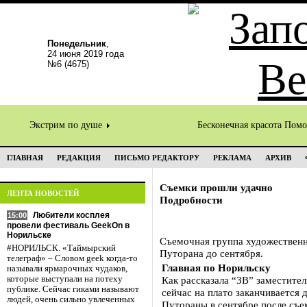
Понедельник
,
24 июня 2019 года
№6 (4675)
Экстрим по душе
Бесконечная красота Пом
ГЛАВНАЯ
РЕДАКЦИЯ
ПИСЬМО РЕДАКТОРУ
РЕКЛАМА
АРХИВ
Съемки прошли удачно
ЛЕНТА НОВОСТЕЙ
Подробности
Любители косплея
15:00
провели фестиваль GeekOn в
Норильске
Съемочная группа художественн
#НОРИЛЬСК. «Таймырский
Путорана до сентября.
телеграф» – Словом geek когда-то
Главная по Норильску
называли ярмарочных чудаков,
которые выступали на потеху
Как рассказала “ЗВ” заместите
публике. Сейчас гиками называют
сейчас на плато заканчивается 
людей, очень сильно увлеченных
Путораны в сентябре после съе