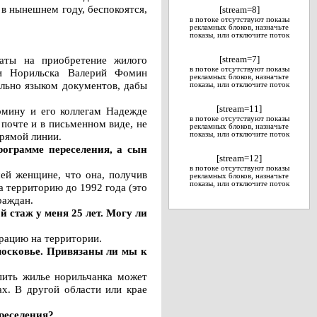
в нынешнем году, беспокоятся,
[stream=8]
в потоке отсутствуют показы
рекламных блоков, назначьте
показы, или отключите поток
латы на приобретение жилого
[stream=7]
в потоке отсутствуют показы
ии Норильска Валерий Фомин
рекламных блоков, назначьте
ельно языком документов, дабы
показы, или отключите поток
[stream=11]
омину и его коллегам Надежде
в потоке отсутствуют показы
почте и в письменном виде, не
рекламных блоков, назначьте
прямой линии.
показы, или отключите поток
рограмме переселения, а сын
[stream=12]
в потоке отсутствуют показы
ей женщине, что она, получив
рекламных блоков, назначьте
показы, или отключите поток
а территорию до 1992 года (это
раждан.
й стаж у меня 25 лет. Могу ли
трацию на территории.
московье. Привязаны ли мы к
упить жилье норильчанка может
ах. В другой области или крае
ереселения?