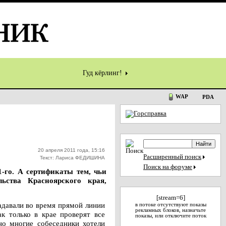
Гуд кёрлинг!
WAP
PDA
20 апреля 2011 года, 15:16
Расширенный поиск
Текст: Лариса ФЕДИШИНА
Поиск на форуме
1-го. А сертификаты тем, чьи
ьства Красноярского края,
[stream=6]
задавали во время прямой линии
в потоке отсутствуют показы
рекламных блоков, назначьте
к только в крае проверят все
показы, или отключите поток
 но многие собеседники хотели