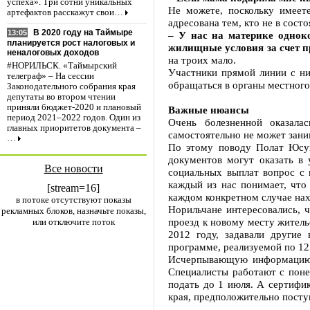
успеха». Три сотни уникальных
Не можете, поскольку имеет
артефактов расскажут свои…
адресована тем, кто не в сост
В 2020 году на Таймыре
13:05
– У нас на материке однок
планируется рост налоговых и
жилищные условия за счет 
неналоговых доходов
на троих мало.
#НОРИЛЬСК. «Таймырский
Участники прямой линии с ни
телеграф» – На сессии
обращаться в органы местного 
Законодательного собрания края
депутаты во втором чтении
приняли бюджет-2020 и плановый
Важные нюансы
период 2021–2022 годов. Один из
Очень болезненной оказала
главных приоритетов документа –
самостоятельно не может зани
…
По этому поводу Полат Юсуп
документов могут оказать в 
Все новости
социальных выплат вопрос с 
каждый из нас понимает, что
[stream=16]
каждом конкретном случае нах
в потоке отсутствуют показы
Норильчане интересовались, 
рекламных блоков, назначьте показы,
проезд к новому месту житель
или отключите поток
2012 году, задавали другие
программе, реализуемой по 12
Исчерпывающую информацию 
Специалисты работают с поне
подать до 1 июля. А сертифик
края, предположительно пост