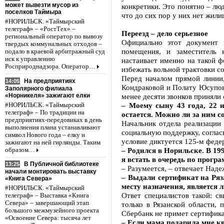
может вывезти мусор из
конкретики. Это понятно – лю
поселков Таймыра
что до сих пор у них нет жил
#НОРИЛЬСК. «Таймырский
телеграф» – «РостТех» –
Переезд – дело серьезное
региональный оператор по вывозу
Официально этот документ 
твердых коммунальных отходов –
помещения, и заместитель 
подало в краевой арбитражный суд
иск к управлению
настаивает именно на такой 
Росприроднадзора. Оператор…
избежать вольной трактовки с
Перед началом прямой линии,
На предприятиях
14:05
Кондраковой и Полату Юсупову
Заполярного филиала
«Норникеля» зажигают елки
менее десяти звонков приняли
– Моему сыну 43 года, 22 и
#НОРИЛЬСК. «Таймырский
телеграф» – По традиции на
остается. Можно ли за ним с
предприятиях-передовиках в день
Начальник отдела реализации
выполнения плана устанавливают
социальную поддержку, согласн
символ Нового года – елку и
условие диктуется 125-м феде
зажигают на ней гирлянды. Таким
– Родился в Норильске. В 199
образом…
я встать в очередь по прогр
В Публичной библиотеке
13:25
– Разумеется, – отвечает Наде
начали монтировать выставку
– Выдали сертификат на Ряз
«Книга Севера»
месту назначения, является
#НОРИЛЬСК. «Таймырский
Ответ специалистов такой: с
телеграф» – Выставка «Книга
Севера» – завершающий этап
только в Рязанской области, 
большого межмузейного проекта
Сбербанк не примет сертифик
«Освоение Севера: тысяча лет
– Если мама подарила мне к