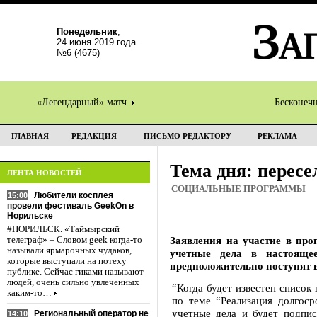
Понедельник
,
24 июня 2019 года
№6 (4675)
«Легендарный» матч
Бесконеч
ГЛАВНАЯ
РЕДАКЦИЯ
ПИСЬМО РЕДАКТОРУ
РЕКЛАМА
Тема дня: пересе
ЛЕНТА НОВОСТЕЙ
СОЦИАЛЬНЫЕ ПРОГРАММЫ
Любители косплея
15:00
провели фестиваль GeekOn в
Норильске
#НОРИЛЬСК. «Таймырский
Заявления на участие в про
телеграф» – Словом geek когда-то
называли ярмарочных чудаков,
учетные дела в настоящее
которые выступали на потеху
предположительно поступят в
публике. Сейчас гиками называют
людей, очень сильно увлеченных
“Когда будет известен список
каким-то…
по теме “Реализация долгоср
учетные дела и будет подпис
Региональный оператор не
14:10