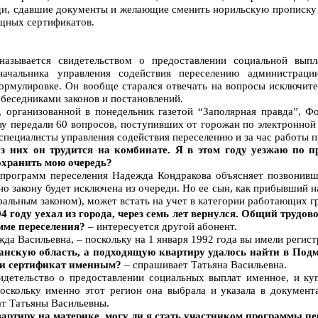
ди, сдавшие документы и желающие сменить норильскую прописку 
ищных сертификатов.
называется свидетельством о предоставлении социальной вып
начальника управления содействия переселению администрац
формулировке. Он вообще старался отвечать на вопросы исключит
обеседниками законов и постановлений.
 организованной в понедельник газетой “Заполярная правда”, Ф
 передали 60 вопросов, поступивших от горожан по электронной 
 специалисты управления содействия переселению и за час работы 
з них он трудится на комбинате. Я в этом году уезжаю по п
охранить мою очередь?
 программ переселения Надежда Кондракова объясняет позвонивш
о закону будет исключена из очереди. Но ее сын, как прибывший н
ральным законом), может встать на учет в категории работающих г
4 году уехал из города, через семь лет вернулся. Общий трудово
амме переселения?
– интересуется другой абонент.
жда Васильевна, – поскольку на 1 января 1992 года вы имели регис
анскую область, а подходящую квартиру удалось найти в Под
 ли сертификат именным?
– спрашивает Татьяна Васильевна.
видетельство о предоставлении социальных выплат именное, и к
поскольку именно этот регион она выбрала и указала в документ
ат Татьяны Васильевны.
вартиру на материке, могу ли я стать участником программы п