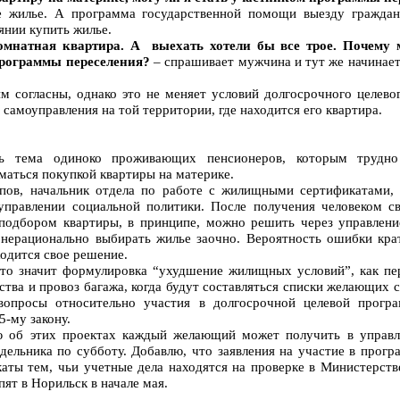
е жилье. А программа государственной помощи выезду граждан
оянии купить жилье.
омнатная квартира. А выехать хотели бы все трое. Почему
программы переселения?
– спрашивает мужчина и тут же начинает
м согласны, однако это не меняет условий долгосрочного целев
самоуправления на той территории, где находится его квартира.
сь тема одиноко проживающих пенсионеров, которым трудн
маться покупкой квартиры на материке.
ов, начальник отдела по работе с жилищными сертификатами, 
управлении социальной политики. После получения человеком св
подбором квартиры, в принципе, можно решить через управлени
 нерационально выбирать жилье заочно. Вероятность ошибки кра
одится свое решение.
что значит формулировка “ухудшение жилищных условий”, как пе
ства и провоз багажа, когда будут составляться списки желающих 
 вопросы относительно участия в долгосрочной целевой прогр
5-му закону.
об этих проектах каждый желающий может получить в управле
дельника по субботу. Добавлю, что заявления на участие в про
аты тем, чьи учетные дела находятся на проверке в Министерств
упят в Норильск в начале мая.