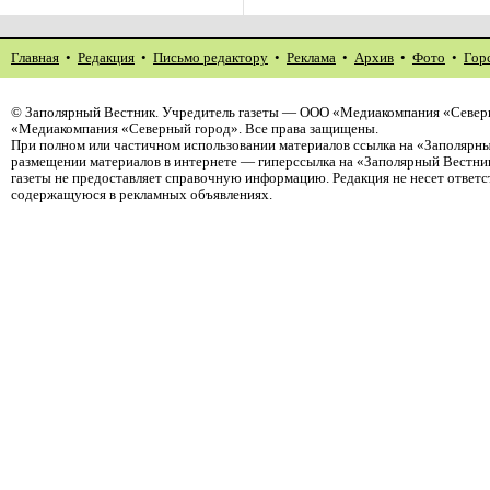
Главная
•
Редакция
•
Письмо редактору
•
Реклама
•
Архив
•
Фото
•
Гор
©
Заполярный Вестник
. Учредитель газеты — ООО «Медиакомпания «Северн
«Медиакомпания «Северный город». Все права защищены.
При полном или частичном использовании материалов ссылка на «Заполярны
размещении материалов в интернете — гиперссылка на «Заполярный Вестник
газеты не предоставляет справочную информацию. Редакция не несет ответ
содержащуюся в рекламных объявлениях.