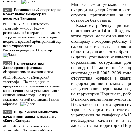
каким-то…
Многие семьи уезжают из Н
очереди на устройство в дет
Региональный оператор не
14:10
может вывезти мусор из
случаев приглашения за н
поселков Таймыра
остаются без ответа.
#НОРИЛЬСК. «Таймырский
– Каждому ребенку при нас
телеграф» – «РостТех» –
приглашение и 14 дней ждать 
региональный оператор по вывозу
этого срока, если он не явил
твердых коммунальных отходов –
стоящему в очереди ребенку. 
подало в краевой арбитражный суд
иск к управлению
садов затягивается, – говор
Росприроднадзора. Оператор…
общего и дошкольного образо
В целях уточнения количеств
образования, сотрудники до
На предприятиях
14:05
период с 14 марта по 18 апр
Заполярного филиала
«Норникеля» зажигают елки
списком детей 2007–2009 годо
#НОРИЛЬСК. «Таймырский
отсутствия жильцов в квар
телеграф» – По традиции на
информационное письмо с про
предприятиях-передовиках в день
для уточнения персональных 
выполнения плана устанавливают
на территории Норильска, ребе
символ Нового года – елку и
В рамках акции планируется п
зажигают на ней гирлянды. Таким
образом…
В случае если на это время се
заранее уведомить инспект
В Публичной библиотеке
13:25
учреждения по телефону 48-17
начали монтировать выставку
необходимо сделать и в т
«Книга Севера»
жительства на территории Но
#НОРИЛЬСК. «Таймырский
телеграф» – Выставка «Книга