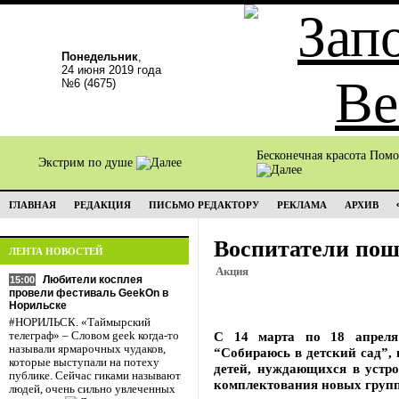
Понедельник
,
24 июня 2019 года
№6 (4675)
Бесконечная красота Пом
Экстрим по душе
ГЛАВНАЯ
РЕДАКЦИЯ
ПИСЬМО РЕДАКТОРУ
РЕКЛАМА
АРХИВ
Воспитатели пош
ЛЕНТА НОВОСТЕЙ
Акция
Любители косплея
15:00
провели фестиваль GeekOn в
Норильске
#НОРИЛЬСК. «Таймырский
С 14 марта по 18 апреля
телеграф» – Словом geek когда-то
называли ярмарочных чудаков,
“Собираюсь в детский сад”, 
которые выступали на потеху
детей, нуждающихся в устро
публике. Сейчас гиками называют
комплектования новых групп
людей, очень сильно увлеченных