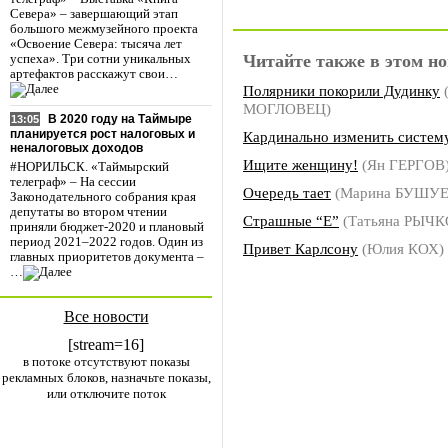
Севера» – завершающий этап
большого межмузейного проекта
«Освоение Севера: тысяча лет
Читайте также в этом но
успеха». Три сотни уникальных
артефактов расскажут свои…
Полярники покорили Дудинку
(
МОГЛОВЕЦ)
В 2020 году на Таймыре
13:05
планируется рост налоговых и
Кардинально изменить систем
неналоговых доходов
Ищите женщину!
(Ян ГЕРГОВ
#НОРИЛЬСК. «Таймырский
телеграф» – На сессии
Очередь тает
(Марина БУШУЕ
Законодательного собрания края
депутаты во втором чтении
Страшные “Е”
(Татьяна РЫЧК
приняли бюджет-2020 и плановый
период 2021–2022 годов. Один из
Привет Карлсону
(Юлия КОХ)
главных приоритетов документа –
…
Все новости
[stream=16]
в потоке отсутствуют показы
рекламных блоков, назначьте показы,
или отключите поток