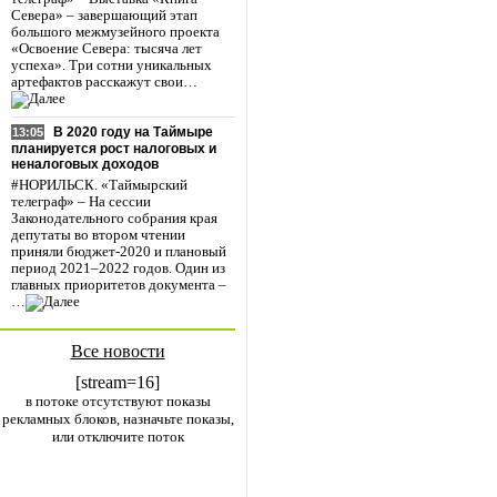
Севера» – завершающий этап
большого межмузейного проекта
«Освоение Севера: тысяча лет
успеха». Три сотни уникальных
артефактов расскажут свои…
В 2020 году на Таймыре
13:05
планируется рост налоговых и
неналоговых доходов
#НОРИЛЬСК. «Таймырский
телеграф» – На сессии
Законодательного собрания края
депутаты во втором чтении
приняли бюджет-2020 и плановый
период 2021–2022 годов. Один из
главных приоритетов документа –
…
Все новости
[stream=16]
в потоке отсутствуют показы
рекламных блоков, назначьте показы,
или отключите поток