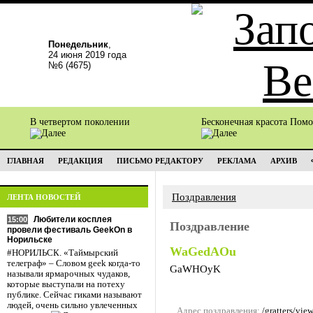
Понедельник
,
24 июня 2019 года
№6 (4675)
В четвертом поколении
Бесконечная красота Пом
ГЛАВНАЯ
РЕДАКЦИЯ
ПИСЬМО РЕДАКТОРУ
РЕКЛАМА
АРХИВ
Поздравления
ЛЕНТА НОВОСТЕЙ
Любители косплея
15:00
Поздравление
провели фестиваль GeekOn в
Норильске
WaGedAOu
#НОРИЛЬСК. «Таймырский
телеграф» – Словом geek когда-то
GaWHOyK
называли ярмарочных чудаков,
которые выступали на потеху
публике. Сейчас гиками называют
людей, очень сильно увлеченных
Адрес поздравления:
/gratters/vie