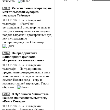
каким-то…
Региональный оператор не
14:10
может вывезти мусор из
поселков Таймыра
#НОРИЛЬСК. «Таймырский
телеграф» – «РостТех» –
региональный оператор по вывозу
твердых коммунальных отходов –
подало в краевой арбитражный суд
иск к управлению
Росприроднадзора. Оператор…
На предприятиях
14:05
Заполярного филиала
«Норникеля» зажигают елки
#НОРИЛЬСК. «Таймырский
телеграф» – По традиции на
предприятиях-передовиках в день
выполнения плана устанавливают
символ Нового года – елку и
зажигают на ней гирлянды. Таким
образом…
В Публичной библиотеке
13:25
начали монтировать выставку
«Книга Севера»
#НОРИЛЬСК. «Таймырский
телеграф» – Выставка «Книга