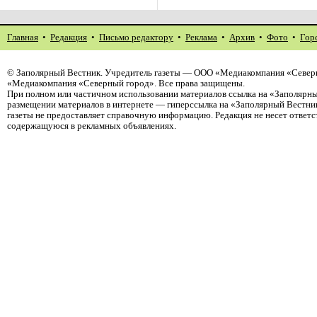
Главная
•
Редакция
•
Письмо редактору
•
Реклама
•
Архив
•
Фото
•
Гор
©
Заполярный Вестник
. Учредитель газеты — ООО «Медиакомпания «Северн
«Медиакомпания «Северный город». Все права защищены.
При полном или частичном использовании материалов ссылка на «Заполярны
размещении материалов в интернете — гиперссылка на «Заполярный Вестник
газеты не предоставляет справочную информацию. Редакция не несет ответ
содержащуюся в рекламных объявлениях.