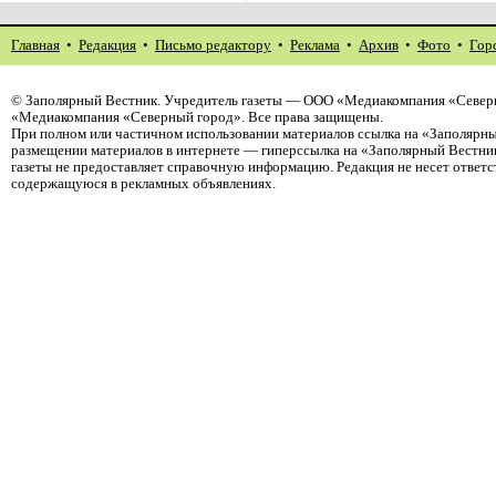
Главная
•
Редакция
•
Письмо редактору
•
Реклама
•
Архив
•
Фото
•
Гор
©
Заполярный Вестник
. Учредитель газеты — ООО «Медиакомпания «Северн
«Медиакомпания «Северный город». Все права защищены.
При полном или частичном использовании материалов ссылка на «Заполярны
размещении материалов в интернете — гиперссылка на «Заполярный Вестник
газеты не предоставляет справочную информацию. Редакция не несет ответ
содержащуюся в рекламных объявлениях.