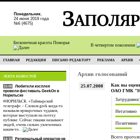
Понедельник
,
24 июня 2019 года
№6 (4675)
Бесконечная красота Поморья
В четвертом поколении
ГЛАВНАЯ
РЕДАКЦИЯ
ПИСЬМО РЕДАКТОРУ
РЕКЛАМА
АРХИВ
Архив голосований
ЛЕНТА НОВОСТЕЙ
Как вы оцен
25.07.2008
Любители косплея
15:00
ОАО ГМК "Н
провели фестиваль GeekOn в
Норильске
Затрудняюс
#НОРИЛЬСК. «Таймырский
телеграф» – Словом geek когда-то
называли ярмарочных чудаков,
Негативно
которые выступали на потеху
публике. Сейчас гиками называют
Позитивно
людей, очень сильно увлеченных
каким-то…
Всего прогол
Региональный оператор не
14:10