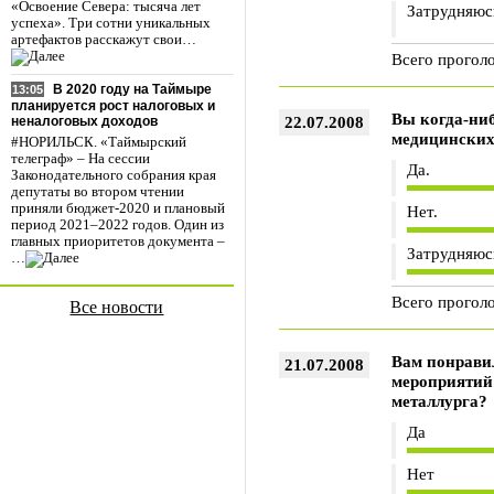
«Освоение Севера: тысяча лет
Затрудняюс
успеха». Три сотни уникальных
артефактов расскажут свои…
Всего прогол
В 2020 году на Таймыре
13:05
планируется рост налоговых и
Вы когда-ниб
22.07.2008
неналоговых доходов
медицинских
#НОРИЛЬСК. «Таймырский
телеграф» – На сессии
Да.
Законодательного собрания края
депутаты во втором чтении
приняли бюджет-2020 и плановый
Нет.
период 2021–2022 годов. Один из
главных приоритетов документа –
Затрудняюс
…
Всего прогол
Все новости
Вам понрави
21.07.2008
мероприятий 
металлурга?
Да
Нет