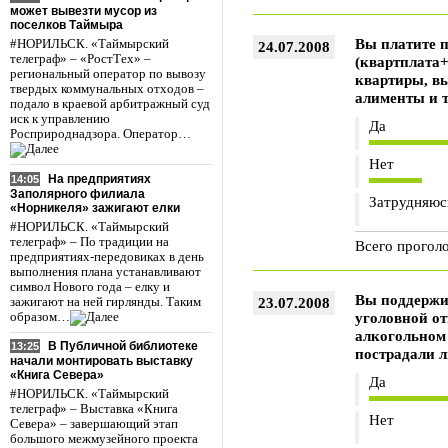
может вывезти мусор из
поселков Таймыра
Вы платите п
#НОРИЛЬСК. «Таймырский
24.07.2008
телеграф» – «РостТех» –
(квартплата
региональный оператор по вывозу
квартиры, в
твердых коммунальных отходов –
алименты и т.
подало в краевой арбитражный суд
иск к управлению
Да
Росприроднадзора. Оператор…
Нет
На предприятиях
14:05
Заполярного филиала
Затрудняюс
«Норникеля» зажигают елки
#НОРИЛЬСК. «Таймырский
телеграф» – По традиции на
Всего прогол
предприятиях-передовиках в день
выполнения плана устанавливают
символ Нового года – елку и
Вы поддержи
23.07.2008
зажигают на ней гирлянды. Таким
уголовной от
образом…
алкогольном 
В Публичной библиотеке
13:25
пострадали 
начали монтировать выставку
«Книга Севера»
Да
#НОРИЛЬСК. «Таймырский
телеграф» – Выставка «Книга
Нет
Севера» – завершающий этап
большого межмузейного проекта