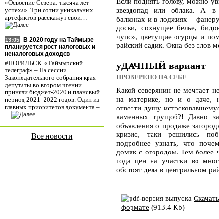
Если поднять голову, можно ув
«Освоение Севера: тысяча лет
звездопад или облака. А в
успеха». Три сотни уникальных
артефактов расскажут свои…
балконах и в лоджиях – фанер
доски, сохнущее белье, бидо
чупс», цветущие огурцы и по
В 2020 году на Таймыре
13:05
райский садик. Окна без слов м
планируется рост налоговых и
неналоговых доходов
#НОРИЛЬСК. «Таймырский
уДАЧНЫЙ вариант
телеграф» – На сессии
ПРОВЕРЕНО НА СЕБЕ
Законодательного собрания края
депутаты во втором чтении
Какой северянин не мечтает не
приняли бюджет-2020 и плановый
на материке, но и о даче, 
период 2021–2022 годов. Один из
отвести душу истосковавшемус
главных приоритетов документа –
…
каменных трущоб?! Давно за
объявления о продаже загород
кризис, таки решились поб
Все новости
подробнее узнать, что почем
домик с огородом. Тем более 
года цен на участки во мног
обстоят дела в центральном рай
Скачать
формате
(913.4 Kb)