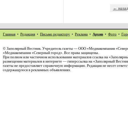
← наза
Главная
•
Редакция
•
Письмо редактору
•
Реклама
•
Архив
•
Фото
•
Гор
©
Заполярный Вестник
. Учредитель газеты — ООО «Медиакомпания «Северн
«Медиакомпания «Северный город». Все права защищены.
При полном или частичном использовании материалов ссылка на «Заполярны
размещении материалов в интернете — гиперссылка на «Заполярный Вестник
газеты не предоставляет справочную информацию. Редакция не несет ответ
содержащуюся в рекламных объявлениях.