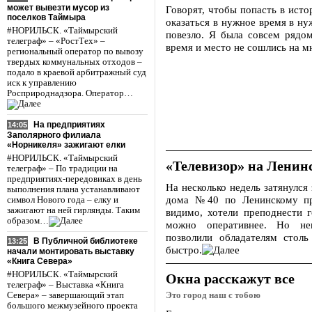
может вывезти мусор из
Говорят, чтобы попасть в ист
поселков Таймыра
оказаться в нужное время в н
#НОРИЛЬСК. «Таймырский
повезло. Я была совсем рядом
телеграф» – «РостТех» –
время и место не сошлись на м
региональный оператор по вывозу
твердых коммунальных отходов –
подало в краевой арбитражный суд
иск к управлению
Росприроднадзора. Оператор…
На предприятиях
14:05
Заполярного филиала
«Норникеля» зажигают елки
#НОРИЛЬСК. «Таймырский
«Телевизор» на Ленин
телеграф» – По традиции на
предприятиях-передовиках в день
На несколько недель затянулся
выполнения плана устанавливают
дома №40 по Ленинскому про
символ Нового года – елку и
зажигают на ней гирлянды. Таким
видимо, хотели преподнести 
образом…
можно оперативнее. Но не
позволили обладателям столь
В Публичной библиотеке
13:25
быстро.
начали монтировать выставку
«Книга Севера»
#НОРИЛЬСК. «Таймырский
Окна расскажут все
телеграф» – Выставка «Книга
Это город наш с тобою
Севера» – завершающий этап
большого межмузейного проекта