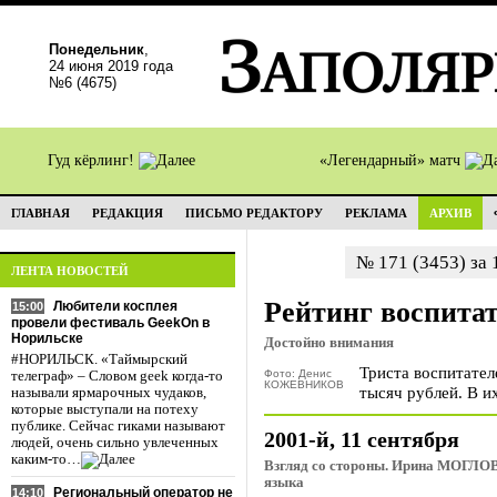
Понедельник
,
24 июня 2019 года
№6 (4675)
Гуд кёрлинг!
«Легендарный» матч
ГЛАВНАЯ
РЕДАКЦИЯ
ПИСЬМО РЕДАКТОРУ
РЕКЛАМА
АРХИВ
№ 171 (3453) за 
ЛЕНТА НОВОСТЕЙ
Рейтинг воспитат
Любители косплея
15:00
провели фестиваль GeekOn в
Норильске
Достойно внимания
#НОРИЛЬСК. «Таймырский
Триста воспитател
Фото: Денис
телеграф» – Словом geek когда-то
КОЖЕВНИКОВ
тысяч рублей. В и
называли ярмарочных чудаков,
которые выступали на потеху
публике. Сейчас гиками называют
2001-й, 11 сентября
людей, очень сильно увлеченных
каким-то…
Взгляд со стороны. Ирина МОГЛОВ
языка
Региональный оператор не
14:10