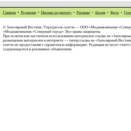
Главная
•
Редакция
•
Письмо редактору
•
Реклама
•
Архив
•
Фото
•
Гор
©
Заполярный Вестник
. Учредитель газеты — ООО «Медиакомпания «Северн
«Медиакомпания «Северный город». Все права защищены.
При полном или частичном использовании материалов ссылка на «Заполярны
размещении материалов в интернете — гиперссылка на «Заполярный Вестник
газеты не предоставляет справочную информацию. Редакция не несет ответ
содержащуюся в рекламных объявлениях.