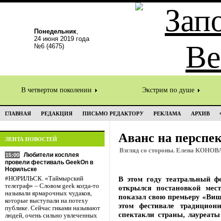
Понедельник
,
24 июня 2019 года
№6 (4675)
В четвертом поколении
Экстрим по душе
ГЛАВНАЯ
РЕДАКЦИЯ
ПИСЬМО РЕДАКТОРУ
РЕКЛАМА
АРХИВ
Аванс на перспе
ЛЕНТА НОВОСТЕЙ
Взгляд со стороны. Елена КОНОВА
Любители косплея
15:00
провели фестиваль GeekOn в
Норильске
В этом году театральный ф
#НОРИЛЬСК. «Таймырский
телеграф» – Словом geek когда-то
открылся постановкой мест
называли ярмарочных чудаков,
показал свою премьеру «Виш
которые выступали на потеху
этом фестивале традицион
публике. Сейчас гиками называют
спектакли страны, лауреат
людей, очень сильно увлеченных