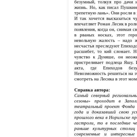
безумный, толкуя про дачи 
жизнь. Но, как писал Пушкин
трепетную лань». Они росли в
И так хочется высказаться ч
впечатляет Роман Лесик в рол
появления, когда он, снимая с
в рваных носках, этот ге
невольную жалость – надо 
несчастья преследуют Епиходо
расшибет, то кий сломает. Н
чувство к Дуняше, он неож
пристреливает подлеца Яшу.
акта, где Епиходов безу
Невозможность решиться на э
смотреть на Лесика в этот мо
Справка автора:
Самый северный региональн
сезоны» проходит в Запо
театральный проект Фонда 
года и доказавший свою ус
прошлого века в Норильске п
гастроли, то в последние 
раньше культурных столиц
современные и интересные