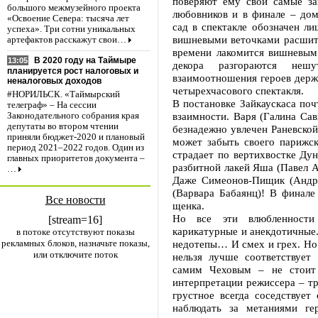
поверяют ему свои самые за
большого межмузейного проекта
любовников и в финале – до
«Освоение Севера: тысяча лет
сад в спектакле обозначен л
успеха». Три сотни уникальных
вишневыми веточками расшит х
артефактов расскажут свои…
времени лакомится вишневым 
В 2020 году на Таймыре
13:05
декора разгораются неш
планируется рост налоговых и
взаимоотношения героев держ
неналоговых доходов
четырехчасового спектакля.
#НОРИЛЬСК. «Таймырский
В постановке Зайкаускаса по
телеграф» – На сессии
взаимности. Варя (Галина Сав
Законодательного собрания края
депутаты во втором чтении
безнадежно увлечен Раневской 
приняли бюджет-2020 и плановый
может забыть своего парижс
период 2021–2022 годов. Один из
страдает по вертихвостке Дун
главных приоритетов документа –
разбитной лакей Яша (Павел А
…
Даже Симеонов-Пищик (Андр
(Варвара Бабаянц)! В финале
Все новости
щенка.
Но все эти влюбленности 
[stream=16]
карикатурные и анекдотичные.
в потоке отсутствуют показы
рекламных блоков, назначьте показы,
недотепы… И смех и грех. Но
или отключите поток
нельзя лучше соответствует
самим Чеховым – не стоит 
интерпретации режиссера – т
грустное всегда соседствуе
наблюдать за метаниями ге