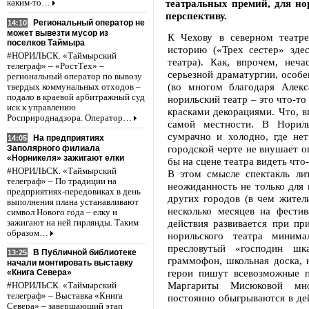
театральных премий, для но
каким-то…
перспективу.
Региональный оператор не
14:10
может вывезти мусор из
К Чехову в северном театр
поселков Таймыра
историю («Трех сестер» здес
#НОРИЛЬСК. «Таймырский
театра). Как, впрочем, неч
телеграф» – «РостТех» –
серьезной драматургии, особе
региональный оператор по вывозу
(во многом благодаря Алекс
твердых коммунальных отходов –
подало в краевой арбитражный суд
норильский театр – это что-т
иск к управлению
красками декорациями. Что, 
Росприроднадзора. Оператор…
самой местности. В Норил
сумрачно и холодно, где нет
На предприятиях
14:05
городской черте не внушает о
Заполярного филиала
«Норникеля» зажигают елки
бы на сцене театра видеть что-
#НОРИЛЬСК. «Таймырский
В этом смысле спектакль лит
телеграф» – По традиции на
неожиданность не только для 
предприятиях-передовиках в день
других городов (в чем жител
выполнения плана устанавливают
несколько месяцев на фестив
символ Нового года – елку и
действия развивается при п
зажигают на ней гирлянды. Таким
образом…
норильского театра миним
пресловутый «господин шка
В Публичной библиотеке
13:25
граммофон, школьная доска, 
начали монтировать выставку
герои пишут всевозможные 
«Книга Севера»
Маргариты Мисюковой мно
#НОРИЛЬСК. «Таймырский
телеграф» – Выставка «Книга
постоянно обыгрываются в де
Севера» – завершающий этап