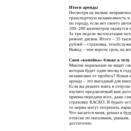
Итоги аренды
Несмотря на мелкие неприятнос
транспортную независимость и 
по городу, если нет своего авт
100–200 километров окажутся н
За три недели эксплуатации пот
ремонт дисков. Итого – 35 тыс
рублей – страховка, техобслужи
Вывод – чем короче срок, на ко
Своя «копейка» ближе к телу
Многие норильчане не видят см
которая будет один месяц в год
независимо от пробега? Новая 
аренда – это выгодный для мног
Если вы решите взять в отпуск
изучите предлагаемый вам дого
приема-передачи всех, даже са
страховку КАСКО. И будьте осто
то нервы могут потрепать изря
Что касается меня, решил к буд
отпуске по магазинам, рынкам, 
достаточно.