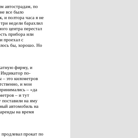
ым автострадам, по
 не все было
, и полтора часа я не
а три недели барахлил
ного центра перестал
ость прибора или
и проехал с
лось бы, хорошо. Но
катную фирму, и
 Индикатор по-
 – это километров
тственно, и мои
 принимались – «да
метров – и тут
у поставили на яму
нный автомобиль на
 аренды на время
 продлевал прокат по