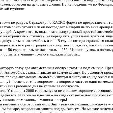
нужен, согласен на ценовые условия. Ну не поедешь же во Францию
йской глубинке.
 тоже не радует. Страховку по КАСКО фирма не предоставляет, т
и автомобиль угонят или он пострадает в аварии не по вине арендат
 ущерб. А кроме этого, оплачивать вынужденный простой автомоби
о на охраняемых стоянках, не передавать управление третьим лица
е документы на автомобиль и т. п. В случае потери страхового по
видетельство о регистрации транспортного средства, ключи от зажи
о – 150 евро, панель от магнитолы – 250. Машина нужна, и поэтом
 и оставлять машину только в надежных местах.
 которую сразу два автомеханика обслуживают на подъемнике. Пр
ся. Автомобиль заляпан грязью по самую крышу. По условиям прок
ту, пройдя автомойку. Вымытой изнутри и снаружи ее надлежит и в
ашину? – отвечает мне вопросом на вопрос о чистоте один из механ
кончания рабочего дня не успеем ее обслужить.
иля. У машины 2008 года выпуска не слишком хорошее состояние.
 дефектов. И салон не идеален – на сиденьях несколько прожогов от
успокаивает механик, – машина – зверь!
и внесены в осмотровый лист. Значительные механик фиксирует – 
днем фонаре, оторванная защита под двигателем. Но мелкие отмечат