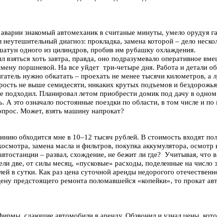
 аварии знакомый автомеханик в считаные минуты, умело орудуя г
л неутешительный диагноз: прокладка, замена которой – дело неско
 шатун одного из цилиндров, пробив им рубашку охлаждения.
ыл взяться хоть завтра, правда, оно подразумевало оперативное вм
замену поршневой. На все уйдет три-четыре дня. Работа и детали о
гатель нужно обкатать – проехать не менее тысячи километров, а л
рость не выше семидесяти, никаких крутых подъемов и бездорожья
е подходил. Планировал летом приобрести домик под дачу в одном 
. А это означало постоянные поездки по области, в том числе и п
вопрос. Может, взять машину напрокат?
нию обходится мне в 10–12 тысяч рублей. В стоимость входят по
хосмотра, замена масла и фильтров, покупка аккумулятора, осмотр
втостанции – развал, схождение, не бежит ли где? Учитывая, что 
ли две, от силы месяц, «пусковые» расходы, поделенные на число
лей в сутки. Как раз цена суточной аренды недорогого отечественн
цену предстоящего ремонта поломавшейся «копейки», то прокат ав
ирмы, сдающие автомобили в аренду. Обзвонил и узнал цены, кот