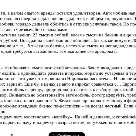
ти, в целом опытом аренды остался удовлетворен. Автомобиль нап
позволил совершать дальние поездки, что, в общем-то, окупилось. 
омобиля, гораздо дешевле обойтись в отпуске услугами такси. Но по
а такси чрезвычайно накладными.
ратил на аренду 23 тысячи рублей, восемь тысяч на бензин и еще ч
яч рублей. Поездки на своей машине обошлись бы как минимум в 20
вание и т. п., 8 тысяч на бензин, несколько тысяч на непредвиденн
торый требуется автомобиль, тем выгоднее его арендовать.
ысла обновлять «материковский автопарк». Зачем вкладывать средс
у ездить, а одиннадцать ржаветь в гараже, морально устаревая и те
машина – это уже потом, когда из Норильска насовсем… И вполне м
их вариант. Еще бы в ценах за авто напрокат сравняться с… Европ
е автомобиль в аренду, придирчиво отнеситесь к выбору прокатной
вор. Внимательно осматривайте автомобиль, фотографируйте, требу
мых мелких, неисправностей. Желательно арендовать машину в фи
рожны: арендный бизнес по-российски – не всегда честный. Если н
дно.
ущему лету восстановить «копейку». На ней и дешевле, и спокойней
в парки, на дачу и на речку «возрастного», но ухоженного автомоб
0