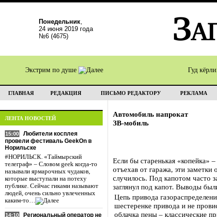
Понедельник
,
24 июня 2019 года
№6 (4675)
Экстрим по душе
Гуд кёрл
ГЛАВНАЯ
РЕДАКЦИЯ
ПИСЬМО РЕДАКТОРУ
РЕКЛАМА
Автомобиль напрокат
ЛЕНТА НОВОСТЕЙ
ЗВ-мобиль
Любители косплея
15:00
провели фестиваль GeekOn в
Норильске
#НОРИЛЬСК. «Таймырский
Если бы старенькая «копейка» –
телеграф» – Словом geek когда-то
отъехав от гаража, эти заметки
называли ярмарочных чудаков,
случилось. Под капотом часто з
которые выступали на потеху
публике. Сейчас гиками называют
заглянул под капот. Выводы был
людей, очень сильно увлеченных
Цепь привода газораспределения
каким-то…
шестеренке привода и не прови
облачка пены – классические п
Региональный оператор не
14:10