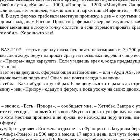
ублей в сутки, «Калина» – 1000, «Приора» – 1200, «Мицубиси Ланц
Если позволяет кошелек, можно взять и паркетник «Инфинити» – 40
й. В двух фирмах требовали местную прописку, а две – с крутыми
одним гражданам России. Прокатные фирмы заверяли: случись какая
ают механика в любую точку области, а если отремонтировать сраз
томобиль. Хорошо-то как!
ВАЗ-2107 – взять в аренду оказалось почти невозможным. За 700 р
васок в жару. Берут напрокат сразу на несколько недель и чаще в
 «Приоры» надо караулить. Если угадаешь время, когда предыдущ
сть шанс.
ивает меня девушка, оформляющая автомобили, – или «Ауди А6», и
довольствия получите! Они у нас почти всегда в наличии.
 себя. – Как-нибудь в другой раз. Если цену скостите раза в два-т
алину» или «Приору» сдадут в фирму, а пока ухожу на своих двоих.
 – звонок. «Есть «Приора», – сообщают мне, – Хетчбэк. Завтра с у
ите ее сегодня – пользуйтесь вы». Мчусь в прокатную фирму на так
о хотя местная прописка и не нужна, но необходим поручитель, и
в фирму.
у», брат удивлен. Его жена отдыхает во Франции на Лазурном бере
«Альфа-Ромео» за 500 евро в месяц. 17 евро в день, или чуть более
07 в областном центре РФ. Впрочем, к российским парадоксам я пр