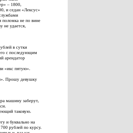
ер» – 1800,
00, и седан «Лексус»
 службами
 поломка не по вине
у не удается,
ублей в сутки
сего с последующим
ий арендатор
ли «икс пятую».
ри». Прошу девушку
тра машину заберут,
си.
меющий таковую.
гу и буквально на
 700 рублей по курсу.
ивык и, раз уж