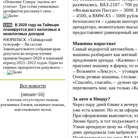
«Освоение Севера: тысяча лет
различались. ВАЗ-2107 – 700 р
успеха». Три сотни уникальных
«Фольксваген Пассат» – 3000. 
артефактов расскажут свои…
– 4500, и BMW-X5 – 5000 рубле
безопасности – сдавали иногор
В 2020 году на Таймыре
13:05
арендатора, моментально высыл
планируется рост налоговых и
предоставляют равноценный ав
неналоговых доходов
#НОРИЛЬСК. «Таймырский
Машины нарасхват
телеграф» – На сессии
Самый недорогой автомобиль – 
Законодательного собрания края
депутаты во втором чтении
машины разбирают как мятный к
приняли бюджет-2020 и плановый
продлением аренды. «Калины» и
период 2021–2022 годов. Один из
пригонит машину в фирму, то е
главных приоритетов документа –
– Возьмите «Лексус», – уговар
…
Очень резвые машины, столько у
«Спасибо, спасибо, – думаю про
Все новости
перезвонить мне, как только «К
[stream=16]
За авто в Ниццу?
в потоке отсутствуют показы
Через пару дней ближе к вечеру
рекламных блоков, назначьте показы,
или отключите поток
уже есть клиент. Но если оформ
При оформлении выясняется, чт
Звоню брату, и тот подъезжает 
Узнав арендную цену на «Приор
днях арендовала там кабриолет 
Приблизительно по цене ВАЗ-21