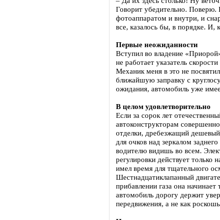
– Да их здесь столько! Ну веточ
Говорит убедительно. Поверю.
фотоаппаратом и внутри, и снару
все, казалось бы, в порядке. И
Первые неожиданности
Вступил во владение «Приорой»
не работает указатель скорости
Механик меня в это не посвятил
ближайшую заправку с круглосу
ожидания, автомобиль уже имее
В целом удовлетворительно
Если за сорок лет отечественн
автоконструкторам совершенно 
отделки, дребезжащий дешевый 
для очков над зеркалом заднего
водителю видишь во всем. Элек
регулировки действует только н
имел время для тщательного ос
Шестнадцатиклапанный двигате
прибавлении газа она начинает 
автомобиль дорогу держит увер
передвижения, а не как роскош