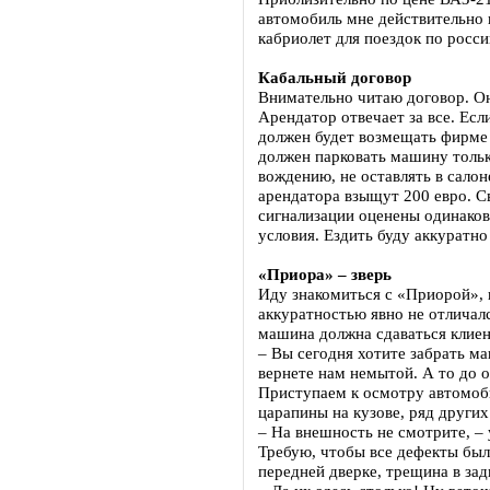
автомобиль мне действительно 
кабриолет для поездок по росси
Кабальный договор
Внимательно читаю договор. Он
Арендатор отвечает за все. Есл
должен будет возмещать фирме
должен парковать машину тольк
вождению, не оставлять в салон
арендатора взыщут 200 евро. С
сигнализации оценены одинаков
условия. Ездить буду аккуратно
«Приора» – зверь
Иду знакомиться с «Приорой»,
аккуратностью явно не отличал
машина должна сдаваться клиен
– Вы сегодня хотите забрать м
вернете нам немытой. А то до о
Приступаем к осмотру автомоб
царапины на кузове, ряд других
– На внешность не смотрите, – 
Требую, чтобы все дефекты был
передней дверке, трещина в за