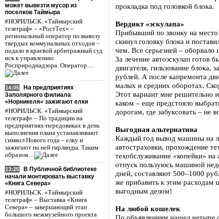
может вывезти мусор из
прокладка под головкой блока.
поселков Таймыра
#НОРИЛЬСК. «Таймырский
Вердикт «эскулапа»
телеграф» – «РостТех» –
Прибывший по звонку на место
региональный оператор по вывозу
скинул головку блока и постави
твердых коммунальных отходов –
чем. Все серьезней – оборвало
подало в краевой арбитражный суд
иск к управлению
За лечение автоэскулап готов б
Росприроднадзора. Оператор…
двигателя, гильзование блока, 
рублей. А после капремонта дви
малых и средних оборотах. Ско
На предприятиях
14:05
Этот вариант мне решительно н
Заполярного филиала
«Норникеля» зажигают елки
каком – еще предстояло выбрать
#НОРИЛЬСК. «Таймырский
дорогам, где забуксовать – не 
телеграф» – По традиции на
предприятиях-передовиках в день
Выгодная альтернатива
выполнения плана устанавливают
Каждый год вывод машины на ли
символ Нового года – елку и
автостраховки, прохождение те
зажигают на ней гирлянды. Таким
образом…
техобслуживание «копейки» на а
отпуск пользуюсь машиной неде
В Публичной библиотеке
13:25
дней, составляют 500–1000 руб
начали монтировать выставку
же прибавить к этим расходам 
«Книга Севера»
выгодным делом!
#НОРИЛЬСК. «Таймырский
телеграф» – Выставка «Книга
Севера» – завершающий этап
На любой кошелек
большого межмузейного проекта
По объявлениям нашел четыре ф