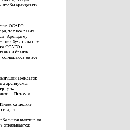
, чтобы арендовать
олько ОСАГО.
ора, тот все равно
ля. Арендатор
м, не обучать на нем
лиса ОСАГО с
гания и брелок
у соглашаюсь на все
едыдущий арендатор
ата арендуемая
ернуть.
иков. – Потом и
 Имеются мелкие
 сигарет.
небольшая вмятина на
ь отказывается: