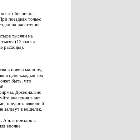
рокат обеспечил
При поездках только
ездки на расстояние
етыре тысячи на
 тысяч (12 тысяч
ые расходы).
тва в новую машину,
ряя в цене каждый год
ожет быть, что
ой.
 фирмы. Досконально
йте внесения в акт
рме, предоставляющей
е залезут в кошелек,
. А для поездок в
иля вполне