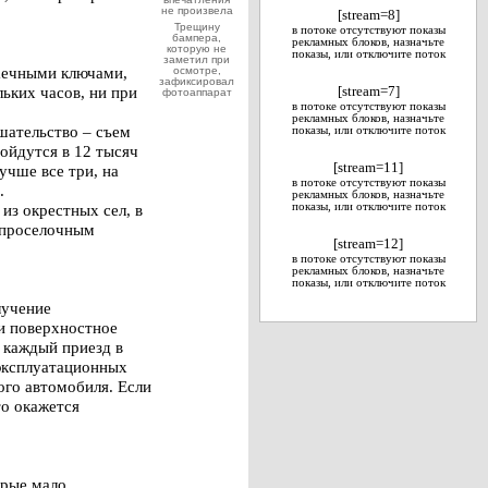
не произвела
[stream=8]
Трещину
в потоке отсутствуют показы
бампера,
рекламных блоков, назначьте
которую не
показы, или отключите поток
заметил при
аечными ключами,
осмотре,
зафиксировал
льких часов, ни при
[stream=7]
фотоаппарат
в потоке отсутствуют показы
рекламных блоков, назначьте
ешательство – съем
показы, или отключите поток
бойдутся в 12 тысяч
[stream=11]
учше все три, на
в потоке отсутствуют показы
.
рекламных блоков, назначьте
из окрестных сел, в
показы, или отключите поток
о проселочным
[stream=12]
в потоке отсутствуют показы
рекламных блоков, назначьте
показы, или отключите поток
лучение
 и поверхностное
в каждый приезд в
 эксплуатационных
ого автомобиля. Если
то окажется
орые мало