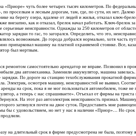
 на «Приоре» чуть более четырех тысяч километров. По федеральн
 по проселкам и лесным дорогам, там, где, по сути, их нет. Далеко
ике на берегу озера, вдалеке от людей и жилья, отказал ключ-брелок
кже внезапно, как и отказал, брелок начал работать. Ключ-брелок з
ее серьезные неисправности. Однажды за 250 километров от област
катор зарядки то гас, то загорался. Определить, что это, неисправн
авлялось возможным. До города добрался нормально, хотя часть пут
но припарковал машину на платной охраняемой стоянке. Все, каза
лятор был мертвым.
…
ся ремонтом самостоятельно арендатор не вправе. Позвонил в про
прибыли два автомеханика. Заменили аккумулятор, машина завелась.
 зарядки. По дороге на станцию техобслуживания прокатной фирмы
ла. Электрик, осмотрев машину, неисправностей не выявил. Соотве
аренды на срок, пока я не мог пользоваться автомобилем, тоже не
улятор, а теперь с нас спрашиваете». Отъехал от фирмы на триста 
Вернулся. На этот раз автоэлектрик неисправность признал. Машин
которого затянулся почти на двое суток. Предоставить мне равноце
«мы бы с удовольствием, но нет у нас в наличии «Приор»… Но срок
 продлили.
разу на длительный срок в фирме предусмотрена не была, поэтому я