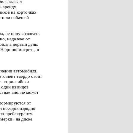
биль вызвал
 аренду.
ников на корточках
то ли собачьей
а, не почувствовать
но, недалеко от
биль в первый день.
 Надо посмотреть, в
учении автомобиля.
о клиент твердо стоит
с по-российски
 один из видов
ства» вполне может
еформируются от
и поездок изрядно
по прейскуранту.
ьмерки» на диске.