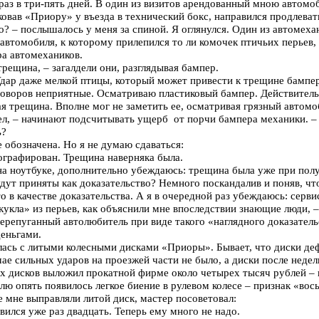
раз в три-пять дней. В один из визитов арендованный мною автомо
вав «Приору» у въезда в технический бокс, направился продлевать
го? – послышалось у меня за спиной. Я оглянулся. Один из автомеха
автомобиля, к которому прилепился то ли комочек птичьих перьев, 
а автомехаников.
трещина, – загалдели они, разглядывая бампер.
 Удар даже мелкой птицы, который может привести к трещине бампер
зговоров неприятные. Осматриваю пластиковый бампер. Действитель
я трещина. Вполне мог не заметить ее, осматривая грязный автомо
тел, – начинают подсчитывать ущерб от порчи бампера механики. –
ь?
 обозначена. Но я не думаю сдаваться:
ографирован. Трещина наверняка была.
а ноутбуке, дополнительно убеждаюсь: трещина была уже при пол
дут приняты как доказательство? Немного поскандалив и поняв, чт
 в качестве доказательства. А я в очередной раз убеждаюсь: серви
кукла» из перьев, как объяснили мне впоследствии знающие люди, –
репуганный автолюбитель при виде такого «наглядного доказатель
с деньгами.
лась с литыми колесными дисками «Приоры». Бывает, что диски д
ае сильных ударов на проезжей части не было, а диски после недел
х дисков выложил прокатной фирме около четырех тысяч рублей – 
лю опять появилось легкое биение в рулевом колесе – признак «вос
мне выправляли литой диск, мастер посоветовал:
вился уже раз двадцать. Теперь ему много не надо.