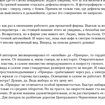
кой где-то слегка покарябало. Будьте уверены, что за эти мелочи я и
 На грязной машине отыскать дефекты непросто. Я фотографирую
жи – сверху, снизу, с боков. Причем не только там, где дефекты ви
, как выяснилось в дальнейшем, сделал это совершенно не напрасно.
 как раз к окончанию рабочего дня прокатной фирмы. Выехав за во
 спидометра – на стоящей машине этого не увидишь, а бензобак на
. Возвратился, но в фирме уже никого нет. Ладно, лишь бы ехала.
точной автомойкой. И через час, пока пью кофе и смотрю телевизо
т вполне приличный вид. Вперед, на поиски дачного домика!
ый автопром эволюционировал от «копейки» до «Приоры», то горди
нечем. От машины я, мягко говоря, не в восторге. Отвратительное
пластик, в салоне множество непродуманного и попросту глупого.
 вида в салоне очки стандартных размеров просто не входят. И так
тростеклоподъемники у «Приоры» срабатывают через раз, а электр
а зеркале со стороны пассажира. Освещение в салоне не работает. В
мотра? Думаю, да. Ведь выбора за эту цену нет.
ль «Приоры» не отличается особой приемистостью. Быстро набир
только со средних оборотов. Но на трассе, на скорости выше ста ки
енно. В целом машина удовлетворительная, если рассматривать ее 
ь. Для поездок по разбитым дорогам Центрального Черноземья под