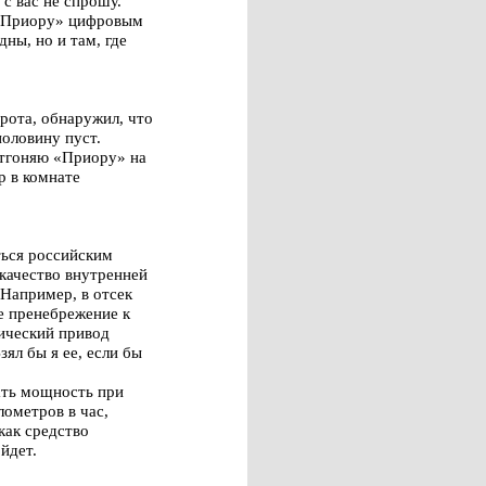
 с вас не спрошу.
 «Приору» цифровым
дны, но и там, где
рота, обнаружил, что
половину пуст.
 Отгоняю «Приору» на
р в комнате
ться российским
 качество внутренней
 Например, в отсек
ое пренебрежение к
ический привод
зял бы я ее, если бы
ать мощность при
лометров в час,
как средство
ойдет.