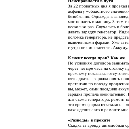
Неисправности в пути
За 22 прокатных дня я проехал
асфальту «областного значения»,
безоблачно. Однажды в заповедн
мог попасть в машину. Затем та
несколько раз. Случались и бол
давать зарядку генератор. Инди
поломка генератора, не предст
включенными фарами. Уже затем
с утра не смог завести. Аккуму
Клиент всегда прав? Как же
По условиям договора занимать
через четыре часа на стоянку 
прежнему показывал отсутствие
пятнадцать – зарядка опять пош
претензии по поводу продления 
вы, может, сами посадили аккум
зарядка пропала окончательно. 
для съема генератора, ремонт 
это время фирма отказалась – 
нахождения авто в ремонте мне
«Разводы» в прокате
Скидка за аренду автомобиля с