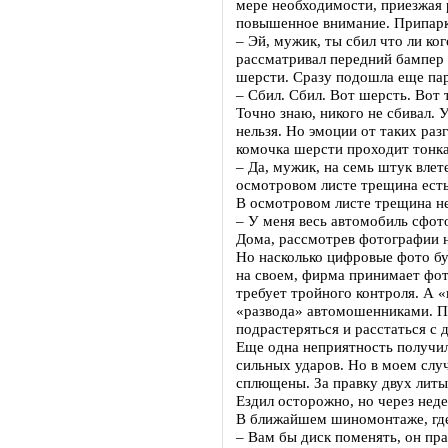
мере необходимости, приезжая 
повышенное внимание. Припарко
– Эй, мужик, ты сбил что ли ко
рассматривал передний бампер 
шерсти. Сразу подошла еще пар
– Сбил. Сбил. Вот шерсть. Вот 
Точно знаю, никого не сбивал.
нельзя. Но эмоции от таких ра
комочка шерсти проходит тонка
– Да, мужик, на семь штук вле
осмотровом листе трещина ест
В осмотровом листе трещина не
– У меня весь автомобиль сфот
Дома, рассмотрев фотографии н
Но насколько цифровые фото бу
на своем, фирма принимает фото
требует тройного контроля. А «
«развода» автомошенниками. Пе
подрастеряться и расстаться 
Еще одна неприятность получи
сильных ударов. Но в моем случ
сплющены. За правку двух литы
Ездил осторожно, но через неде
В ближайшем шиномонтаже, где 
– Вам бы диск поменять, он пра