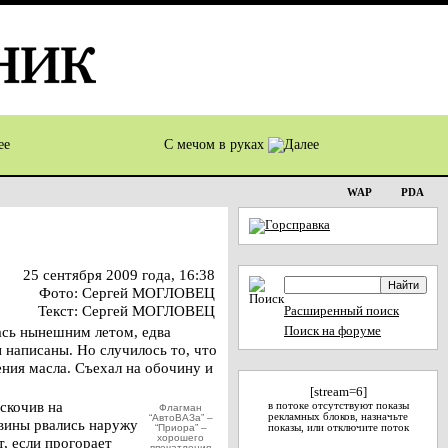
С мечом в руках
WAP
PDA
25 сентября 2009 года, 16:38
Фото: Сергей МОГЛОВЕЦ
Текст: Сергей МОГЛОВЕЦ
Расширенный поиск
ась нынешним летом, едва
Поиск на форуме
ы написаны. Но случилось то, что
ения масла. Съехал на обочину и
[stream=6]
скочив на
в потоке отсутствуют показы
Флагман
рекламных блоков, назначьте
“АвтоВАЗа” –
овины рвались наружу
“Приора” –
показы, или отключите поток
хорошего
, если прогорает
впечатления