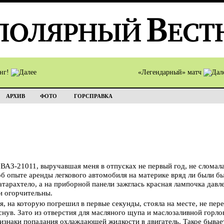
инг!
«Легендарный» матч
АРХИВ
ФОТО
ГОРСПРАВКА
 ВАЗ-21011, выручавшая меня в отпусках не первый год, не сломал
 об опыте аренды легкового автомобиля на материке вряд ли были б
атарахтело, а на приборной панели зажглась красная лампочка давл
и огорчительны.
, на которую погрешил в первые секунды, стояла на месте, не пере
снув. Зато из отверстия для масляного щупа и маслозаливной горл
ризнаки попадания охлаждающей жидкости в двигатель. Такое бывает