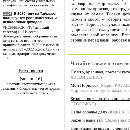
успеха». Три сотни уникальных
заполярном Норильске. Н
артефактов расскажут свои…
командиры производств, трудя
члены их семей. Тысячи дет
В 2020 году на Таймыре
13:05
планируется рост налоговых и
лыжный спорт, – говорит ол
неналоговых доходов
гостям Норильска, участника
#НОРИЛЬСК. «Таймырский
здоровья, счастья, успехов! 
телеграф» – На сессии
закаляете свой организм. Бла
Законодательного собрания края
стоящие перед вами, работая 
депутаты во втором чтении
приняли бюджет-2020 и плановый
период 2021–2022 годов. Один из
главных приоритетов документа –
…
Читайте также в этом но
Все новости
Ну что, красивая, поехали кат
ЛИТВИНЕНКО)
[stream=16]
в потоке отсутствуют показы
Мой Норильск
(Мария КАТАЕВ
рекламных блоков, назначьте показы,
Норильского индустриального 
или отключите поток
Безопасность полетов повысит
СТОРОЖКО)
Наше собачье дело
(Юлия КО
Закон и ныне там
(Валентина 
Принуждение вредит учению
(