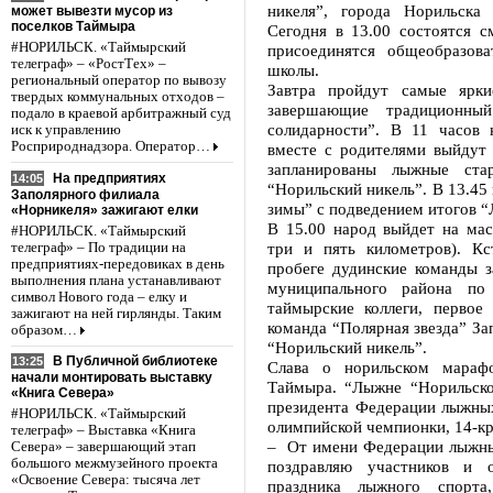
никеля”, города Норильска
может вывезти мусор из
поселков Таймыра
Сегодня в 13.00 состоятся 
#НОРИЛЬСК. «Таймырский
присоединятся общеобразов
телеграф» – «РостТех» –
школы.
региональный оператор по вывозу
Завтра пройдут самые ярк
твердых коммунальных отходов –
завершающие традиционны
подало в краевой арбитражный суд
солидарности”. В 11 часов 
иск к управлению
Росприроднадзора. Оператор…
вместе с родителями выйдут 
запланированы лыжные ста
На предприятиях
14:05
“Норильский никель”. В 13.45
Заполярного филиала
зимы” с подведением итогов 
«Норникеля» зажигают елки
В 15.00 народ выйдет на мас
#НОРИЛЬСК. «Таймырский
три и пять километров). Кс
телеграф» – По традиции на
предприятиях-передовиках в день
пробеге дудинские команды з
выполнения плана устанавливают
муниципального района п
символ Нового года – елку и
таймырские коллеги, первое
зажигают на ней гирлянды. Таким
команда “Полярная звезда” За
образом…
“Норильский никель”.
В Публичной библиотеке
13:25
Слава о норильском мараф
начали монтировать выставку
Таймыра. “Лыжне “Норильско
«Книга Севера»
президента Федерации лыжных
#НОРИЛЬСК. «Таймырский
олимпийской чемпионки, 14-к
телеграф» – Выставка «Книга
– От имени Федерации лыжных
Севера» – завершающий этап
большого межмузейного проекта
поздравляю участников и о
«Освоение Севера: тысяча лет
праздника лыжного спорт