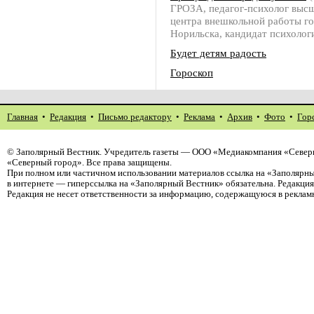
ГРОЗА, педагог-психолог выс
центра внешкольной работы г
Норильска, кандидат психолог
Будет детям радость
Гороскоп
Главная
•
Редакция
•
Письмо редактору
•
Реклама
•
Архив
•
Фото
•
Гор
©
Заполярный Вестник
. Учредитель газеты — ООО «Медиакомпания «Север
«Северный город». Все права защищены.
При полном или частичном использовании материалов ссылка на «Заполярны
в интернете — гиперссылка на «Заполярный Вестник» обязательна. Редакци
Редакция не несет ответственности за информацию, содержащуюся в реклам