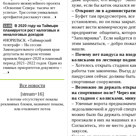
большого межмузейного проекта
хуже, если бы каток оказался не
«Освоение Севера: тысяча лет
– Откроют ли в администрати
успеха». Три сотни уникальных
– Буфет там предусмотрен, все
артефактов расскажут свои…
установлено, но он пока закрыт
В 2020 году на Таймыре
13:05
может вести коммерческую дея
планируется рост налоговых и
предприятие общепита, которое
неналоговых доходов
“Заполярника”. Если найдется 
#НОРИЛЬСК. «Таймырский
этим заниматься, – добро пожа
телеграф» – На сессии
нашли.
Законодательного собрания края
– Почему нет пандуса на вход
депутаты во втором чтении
приняли бюджет-2020 и плановый
колясками по лестнице подни
период 2021–2022 годов. Один из
– Хотелось открыть стадион ка
главных приоритетов документа –
работы там закончены. Въезд дл
…
пандусами сейчас должны быть
спортивные сооружения.
Все новости
– Возможно ли держать откр
на спортивное поле? Через ни
[stream=16]
на стадион с колясками, мину
в потоке отсутствуют показы
– Уличные ворота предназначены
рекламных блоков, назначьте показы,
ледозаливочной и другой спецт
или отключите поток
можно было бы держать открыт
проезжали в них на машинах и н
Согласитесь, это не место для 
закусок.