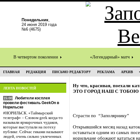
Понедельник
,
24 июня 2019 года
№6 (4675)
В четвертом поколении
«Легендарный» матч
ГЛАВНАЯ
РЕДАКЦИЯ
ПИСЬМО РЕДАКТОРУ
РЕКЛАМА
АРХИВ
Ну что, красивая, поехали кат
ЛЕНТА НОВОСТЕЙ
ЭТО ГОРОД НАШ С ТОБОЮ
Любители косплея
15:00
провели фестиваль GeekOn в
Норильске
#НОРИЛЬСК. «Таймырский
Страсти по “Заполярнику”
телеграф» – Словом geek когда-то
называли ярмарочных чудаков,
Открывшийся месяц назад каток
которые выступали на потеху
публике. Сейчас гиками называют
оставаться одним из самых пос
людей, очень сильно увлеченных
норильчане обожают кататься на