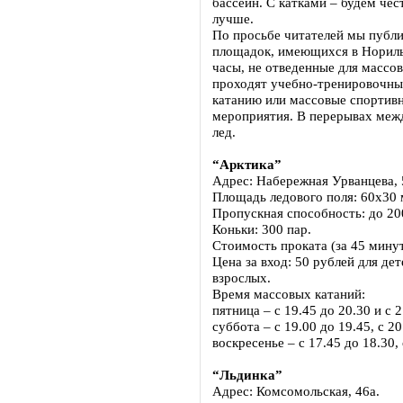
бассейн. С катками – будем чес
лучше.
По просьбе читателей мы публ
площадок, имеющихся в Норильс
часы, не отведенные для массов
проходят учебно-тренировочны
катанию или массовые спортивн
мероприятия. В перерывах меж
лед.
“Арктика”
Адрес: Набережная Урванцева, 
Площадь ледового поля: 60х30 м
Пропускная способность: до 20
Коньки: 300 пар.
Стоимость проката (за 45 минут
Цена за вход: 50 рублей для дет
взрослых.
Время массовых катаний:
пятница – с 19.45 до 20.30 и с 2
суббота – с 19.00 до 19.45, с 20
воскресенье – с 17.45 до 18.30, 
“Льдинка”
Адрес: Комсомольская, 46а.