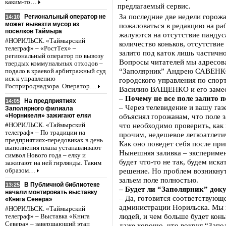
каким-то…
предлагаемый сервис.
За последние две недели горож
Региональный оператор не
14:10
может вывезти мусор из
пожаловаться в редакцию на ра
поселков Таймыра
жалуются на отсутствие пандус
#НОРИЛЬСК. «Таймырский
количество коньков, отсутствие
телеграф» – «РостТех» –
залито под каток лишь частично
региональный оператор по вывозу
Вопросы читателей мы адресов
твердых коммунальных отходов –
“Заполярник” Андрею САВЕНКО
подало в краевой арбитражный суд
иск к управлению
городского управления по спор
Росприроднадзора. Оператор…
Василию ВАЩЕНКО и его заме
– Почему не все поле залито 
На предприятиях
14:05
– Через телевидение и вашу газ
Заполярного филиала
«Норникеля» зажигают елки
объяснял горожанам, что поле 
что необходимо проверить, как
#НОРИЛЬСК. «Таймырский
телеграф» – По традиции на
прочим, недешевое легкоатлети
предприятиях-передовиках в день
Как оно поведет себя после при
выполнения плана устанавливают
Нынешняя заливка – эксперимен
символ Нового года – елку и
будет что-то не так, будем иск
зажигают на ней гирлянды. Таким
решение. Но проблем возникнут
образом…
зальем поле полностью.
В Публичной библиотеке
13:25
– Будет ли “Заполярник” док
начали монтировать выставку
– Да, готовится соответствующе
«Книга Севера»
администрации Норильска. Мы 
#НОРИЛЬСК. «Таймырский
людей, и чем больше будет конь
телеграф» – Выставка «Книга
Севера» – завершающий этап
даже хорошо, что вокруг “Запо