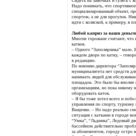
Сидеть на лавочках и гулять с 
Надо понимать, что спортивное 
специализированный объект, пр
спортом, а не для прогулок. Ни
идти с коляской, к примеру, в п
Любой каприз за ваши деньги
Многие горожане считают, что 
катков.
– Одного “Заполярника” мало. В
каждом дворе по катку, – говор
в редакцию.
По мнению директора “Заполяр
муниципалитета нет средств дл
нанимать людей для обслужива
площадок. Это было бы вполне
организациям, но пока никому н
оборудовать каток.
– Я бы тоже хотел всего и побо
управления по спорту, туризму
Ващенко. – Но надо реально см
ситуация с катками в городе во
“Умка”, “Льдинка”, Ледовый дв
бассейном действительно пробл
за абонементом, городу остро