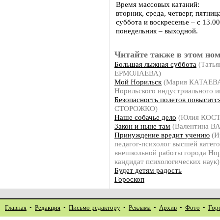
Время массовых катаний:
вторник, среда, четверг, пятница
суббота и воскресенье – с 13.00
понедельник – выходной.
Читайте также в этом ном
Большая лыжная суббота
(Татья
ЕРМОЛАЕВА)
Мой Норильск
(Мария КАТАЕВА,
Норильского индустриального и
Безопасность полетов повыситс
СТОРОЖКО)
Наше собачье дело
(Юлия КОС
Закон и ныне там
(Валентина В
Принуждение вредит учению
(И
педагог-психолог высшей катег
внешкольной работы города Нор
кандидат психологических наук)
Будет детям радость
Гороскоп
Главная
•
Редакция
•
Письмо редактору
•
Реклама
•
Архив
•
Фото
•
Гор