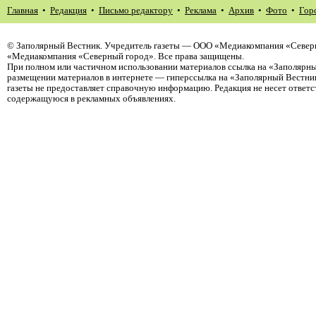
Главная
•
Редакция
•
Письмо редактору
•
Реклама
•
Архив
•
Фото
•
Гор
©
Заполярный Вестник
. Учредитель газеты — ООО «Медиакомпания «Северн
«Медиакомпания «Северный город». Все права защищены.
При полном или частичном использовании материалов ссылка на «Заполярны
размещении материалов в интернете — гиперссылка на «Заполярный Вестник
газеты не предоставляет справочную информацию. Редакция не несет ответ
содержащуюся в рекламных объявлениях.