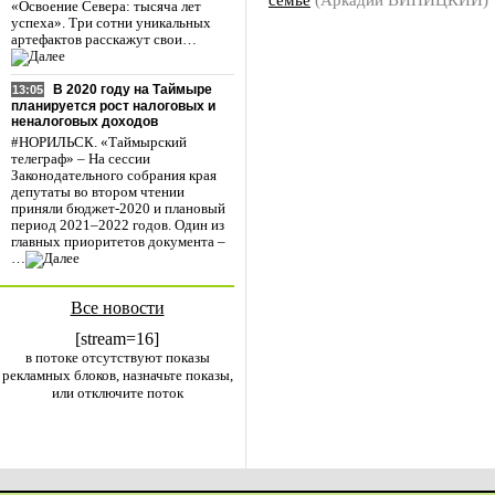
«Освоение Севера: тысяча лет
успеха». Три сотни уникальных
артефактов расскажут свои…
В 2020 году на Таймыре
13:05
планируется рост налоговых и
неналоговых доходов
#НОРИЛЬСК. «Таймырский
телеграф» – На сессии
Законодательного собрания края
депутаты во втором чтении
приняли бюджет-2020 и плановый
период 2021–2022 годов. Один из
главных приоритетов документа –
…
Все новости
[stream=16]
в потоке отсутствуют показы
рекламных блоков, назначьте показы,
или отключите поток