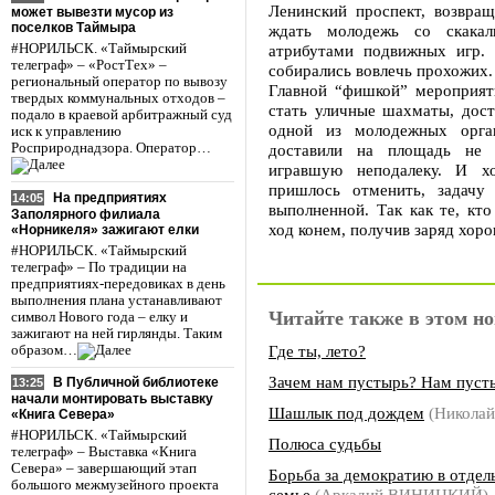
Ленинский проспект, возвращ
может вывезти мусор из
поселков Таймыра
ждать молодежь со скака
#НОРИЛЬСК. «Таймырский
атрибутами подвижных игр.
телеграф» – «РостТех» –
собирались вовлечь прохожих.
региональный оператор по вывозу
Главной “фишкой” мероприят
твердых коммунальных отходов –
стать уличные шахматы, дост
подало в краевой арбитражный суд
одной из молодежных орга
иск к управлению
Росприроднадзора. Оператор…
доставили на площадь не н
игравшую неподалеку. И хо
пришлось отменить, задачу
На предприятиях
14:05
выполненной. Так как те, кт
Заполярного филиала
ход конем, получив заряд хор
«Норникеля» зажигают елки
#НОРИЛЬСК. «Таймырский
телеграф» – По традиции на
предприятиях-передовиках в день
выполнения плана устанавливают
Читайте также в этом но
символ Нового года – елку и
зажигают на ней гирлянды. Таким
Где ты, лето?
образом…
Зачем нам пустырь? Нам пуст
В Публичной библиотеке
13:25
начали монтировать выставку
Шашлык под дождем
(Никола
«Книга Севера»
#НОРИЛЬСК. «Таймырский
Полюса судьбы
телеграф» – Выставка «Книга
Севера» – завершающий этап
Борьба за демократию в отдел
большого межмузейного проекта
семье
(Аркадий ВИНИЦКИЙ)