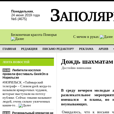
Понедельник
,
24 июня 2019 года
№6 (4675)
Бесконечная красота Поморья
С мечом в руках
ГЛАВНАЯ
РЕДАКЦИЯ
ПИСЬМО РЕДАКТОРУ
РЕКЛАМА
АРХИВ
Дождь шахматам 
ЛЕНТА НОВОСТЕЙ
Достойно внимания
Любители косплея
15:00
провели фестиваль GeekOn в
Норильске
#НОРИЛЬСК. «Таймырский
телеграф» – Словом geek когда-то
В среду вечером молодые 
называли ярмарочных чудаков,
которые выступали на потеху
развлекательное меропри
публике. Сейчас гиками называют
вмешался в планы, но не
людей, очень сильно увлеченных
неунывающих.
каким-то…
Ожидалось, что к восьми ча
Региональный оператор не
14:10