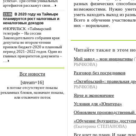
успеха». Три сотни уникальных
разных физических способно
артефактов расскажут свои…
возможностями. Нужно умет
уметь находить выход из разн
В 2020 году на Таймыре
13:05
планируется рост налоговых и
Всего в обучении участвовал
неналоговых доходов
них – норильчане.
#НОРИЛЬСК. «Таймырский
телеграф» – На сессии
Законодательного собрания края
депутаты во втором чтении
приняли бюджет-2020 и плановый
Читайте также в этом но
период 2021–2022 годов. Один из
главных приоритетов документа –
Мой завод – мои инициативы
(
…
РЫЧКОВА)
Разговор без посредников
Все новости
«Октябрьский»: правильная др
[stream=16]
РЫЧКОВА)
в потоке отсутствуют показы
рекламных блоков, назначьте показы,
Ярче и экономичнее
или отключите поток
Условия для «Юпитера»
Обновляем производственный 
«Обучение будущего» доступн
(Екатерина СТЕПАНОВА)
Все идет по плану. И даже луч