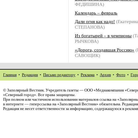
ФЕДИШИНА)
Календарь – февраль
Дали огня как надо!
(Екатерин
СТЕПАНОВА)
Из богатырей – в чемпионы
(Т
РЫЧКОВА)
«Дорога, создавшая Россию»
(
САВОЩИК)
Главная
•
Редакция
•
Письмо редактору
•
Реклама
•
Архив
•
Фото
•
Гор
©
Заполярный Вестник
. Учредитель газеты — ООО «Медиакомпания «Север
«Северный город». Все права защищены.
При полном или частичном использовании материалов ссылка на «Заполярны
в интернете — гиперссылка на «Заполярный Вестник» обязательна. Редакци
Редакция не несет ответственности за информацию, содержащуюся в реклам