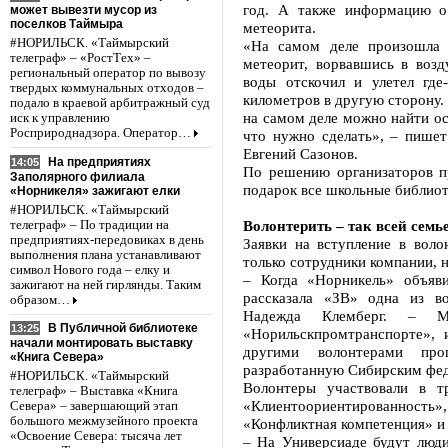
год. А также информацию о
может вывезти мусор из
поселков Таймыра
метеорита.
#НОРИЛЬСК. «Таймырский
«На самом деле произошла 
телеграф» – «РостТех» –
метеорит, ворвавшись в возд
региональный оператор по вывозу
воды отскочил и улетел гд
твердых коммунальных отходов –
километров в другую сторону. 
подало в краевой арбитражный суд
на самом деле можно найти ос
иск к управлению
Росприроднадзора. Оператор…
что нужно сделать», – пишет
Евгений Сазонов.
На предприятиях
14:05
По решению организаторов пр
Заполярного филиала
подарок все школьные библиот
«Норникеля» зажигают елки
#НОРИЛЬСК. «Таймырский
Волонтерить – так всей семь
телеграф» – По традиции на
предприятиях-передовиках в день
Заявки на вступление в вол
выполнения плана устанавливают
только сотрудники компании, н
символ Нового года – елку и
– Когда «Норникель» объяви
зажигают на ней гирлянды. Таким
рассказала «ЗВ» одна из во
образом…
Надежда Клемберг. – 
В Публичной библиотеке
13:25
«Норильскпромтранспорте», 
начали монтировать выставку
другими волонтерами про
«Книга Севера»
разработанную Сибирским фе
#НОРИЛЬСК. «Таймырский
Волонтеры участвовали в т
телеграф» – Выставка «Книга
«Клиентоориентированность»
Севера» – завершающий этап
большого межмузейного проекта
«Конфликтная компетенция» и 
«Освоение Севера: тысяча лет
– На Универсиаде будут люди