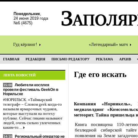
Понедельник
,
24 июня 2019 года
№6 (4675)
Гуд кёрлинг!
«Легендарный» матч
ГЛАВНАЯ
РЕДАКЦИЯ
ПИСЬМО РЕДАКТОРУ
РЕКЛАМА
АРХИВ
Где его искать
ЛЕНТА НОВОСТЕЙ
Любители косплея
15:00
провели фестиваль GeekOn в
Норильске
#НОРИЛЬСК. «Таймырский
Компания «Норникель», 
телеграф» – Словом geek когда-то
медиахолдинг «Комсомольс
называли ярмарочных чудаков,
которые выступали на потеху
метеорит. Тайна пришельца и
публике. Сейчас гиками называют
людей, очень сильно увлеченных
Книга посвящена 110-лети
каким-то…
безлюдной сибирской тайг
появления на Земле загадочно
Региональный оператор не
14:10