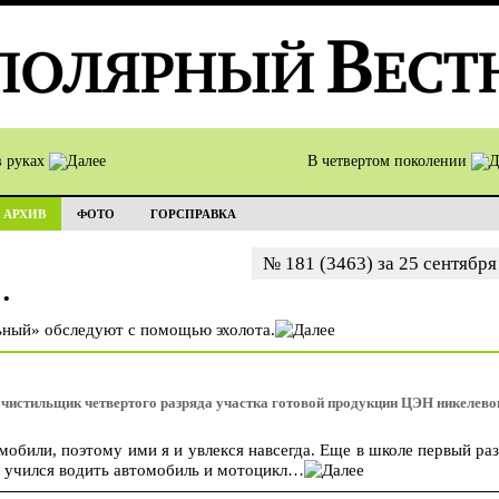
в руках
В четвертом поколении
АРХИВ
ФОТО
ГОРСПРАВКА
№ 181 (3463) за 25 сентября
…
ьный» обследуют с помощью эхолота.
чистильщик четвертого разряда участка готовой продукции ЦЭН никелево
обили, поэтому ими я и увлекся навсегда. Еще в школе первый раз
е, учился водить автомобиль и мотоцикл…