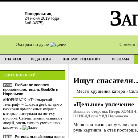
Понедельник
,
24 июня 2019 года
№6 (4675)
Экстрим по душе
С мечом 
ГЛАВНАЯ
РЕДАКЦИЯ
ПИСЬМО РЕДАКТОРУ
РЕКЛАМА
ЛЕНТА НОВОСТЕЙ
Ищут спасатели
Любители косплея
15:00
провели фестиваль GeekOn в
Место крушения катера «Сил
Норильске
#НОРИЛЬСК. «Таймырский
«Цельное» увлечение
телеграф» – Словом geek когда-то
называли ярмарочных чудаков,
Взгляд со стороны. Игорь ХОМИЧ, 
которые выступали на потеху
ОГИБДД при УВД Норильска
публике. Сейчас гиками называют
людей, очень сильно увлеченных
Меня всю жизнь окружали автом
каким-то…
руль картинга, а став постарш
Региональный оператор не
14:10