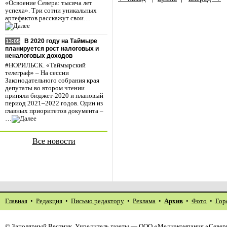
«Освоение Севера: тысяча лет
успеха». Три сотни уникальных
артефактов расскажут свои…
В 2020 году на Таймыре
13:05
планируется рост налоговых и
неналоговых доходов
#НОРИЛЬСК. «Таймырский
телеграф» – На сессии
Законодательного собрания края
депутаты во втором чтении
приняли бюджет-2020 и плановый
период 2021–2022 годов. Один из
главных приоритетов документа –
…
Все новости
Главная
•
Редакция
•
Письмо редактору
•
Реклама
•
Архив
•
Фото
•
Гор
©
Заполярный Вестник
. Учредитель газеты — ООО «Медиакомпания «Северн