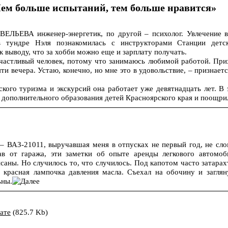
м больше испытаний, тем больше нравится»
ЕЛЬЕВА инженер-энергетик, по другой – психолог. Увлечение в
 тундре Нэля познакомилась с инструкторами Станции детс
 выводу, что за хобби можно еще и зарплату получать.
счастливый человек, потому что занимаюсь любимой работой. При
ти вечера. Устаю, конечно, но мне это в удовольствие, – признает
кого туризма и экскурсий она работает уже девятнадцать лет. В 
дополнительного образования детей Красноярского края и поощри
 – ВАЗ-21011, выручавшая меня в отпусках не первый год, не сло
в от гаража, эти заметки об опыте аренды легкового автомоб
саны. Но случилось то, что случилось. Под капотом часто затарах
 красная лампочка давления масла. Съехал на обочину и заглян
ьны.
ате
(825.7 Kb)