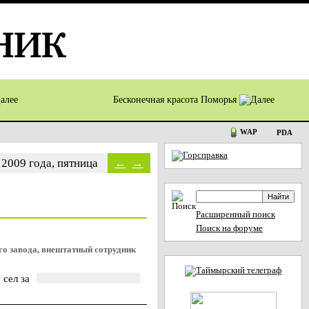
Бесконечная красота Поморья
WAP
PDA
 2009 года, пятница
←
→
Расширенный поиск
Поиск на форуме
го завода, внештатный сотрудник
 сел за