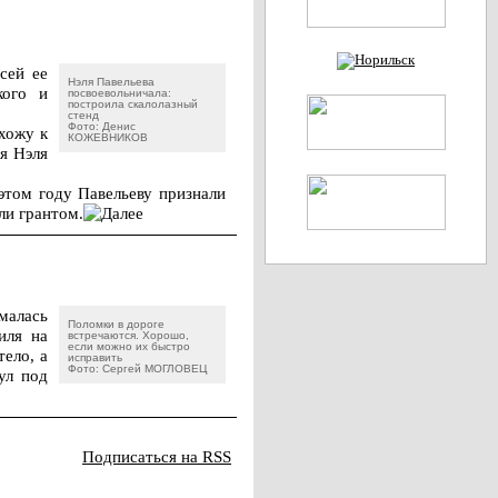
сей ее
Нэля Павельева
кого и
посвоевольничала:
построила скалолазный
стенд
Фото: Денис
хожу к
КОЖЕВНИКОВ
ся Нэля
этом году Павельеву признали
ли грантом.
малась
Поломки в дороге
иля на
встречаются. Хорошо,
если можно их быстро
тело, а
исправить
Фото: Сергей МОГЛОВЕЦ
ул под
Подписаться на RSS