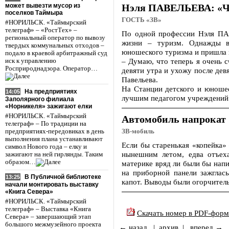
может вывезти мусор из
Нэля ПАВЕЛЬЕВА: «Че
поселков Таймыра
ГОСТЬ «ЗВ»
#НОРИЛЬСК. «Таймырский
телеграф» – «РостТех» –
По одной профессии Нэля ПАВ
региональный оператор по вывозу
жизни – туризм. Однажды в
твердых коммунальных отходов –
юношеского туризма и пришла к
подало в краевой арбитражный суд
– Думаю, что теперь я очень 
иск к управлению
Росприроднадзора. Оператор…
девяти утра и ухожу после девя
Павельева.
На Станции детского и юношес
На предприятиях
14:05
лучшим педагогом учреждений 
Заполярного филиала
«Норникеля» зажигают елки
#НОРИЛЬСК. «Таймырский
Автомобиль напрокат
телеграф» – По традиции на
предприятиях-передовиках в день
ЗВ-мобиль
выполнения плана устанавливают
Если бы старенькая «копейка»
символ Нового года – елку и
нынешним летом, едва отъеха
зажигают на ней гирлянды. Таким
образом…
материке вряд ли были бы напи
на приборной панели зажглась
В Публичной библиотеке
13:25
капот. Выводы были огорчител
начали монтировать выставку
«Книга Севера»
#НОРИЛЬСК. «Таймырский
телеграф» – Выставка «Книга
Скачать номер в PDF-форм
Севера» – завершающий этап
большого межмузейного проекта
← назад
|
архив
|
вперед →