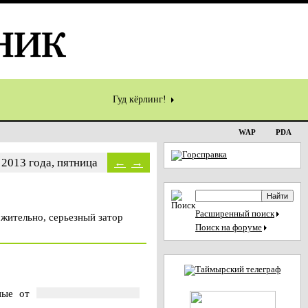
Гуд кёрлинг!
WAP
PDA
 2013 года, пятница
←
→
Расширенный поиск
жительно, серьезный затор
Поиск на форуме
ные от