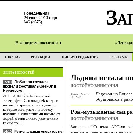
Понедельник
,
24 июня 2019 года
№6 (4675)
В четвертом поколении
«Легенда
ГЛАВНАЯ
РЕДАКЦИЯ
ПИСЬМО РЕДАКТОРУ
РЕКЛАМА
ЛЕНТА НОВОСТЕЙ
Льдина встала п
Любители косплея
15:00
ДОСТОЙНО ВНИМАНИЯ
провели фестиваль GeekOn в
Норильске
Ледоход на Енисее
Фото: Роман
#НОРИЛЬСК. «Таймырский
ПЕРОВ
образовался в рай
телеграф» – Словом geek когда-то
называли ярмарочных чудаков,
которые выступали на потеху
Рок-музыканты сыгра
публике. Сейчас гиками называют
людей, очень сильно увлеченных
ДОСТОЙНО ВНИМАНИЯ
каким-то…
Завтра в “Синема АРТ-холле
Региональный оператор не
концерта деньги пойдут на изг
14:10