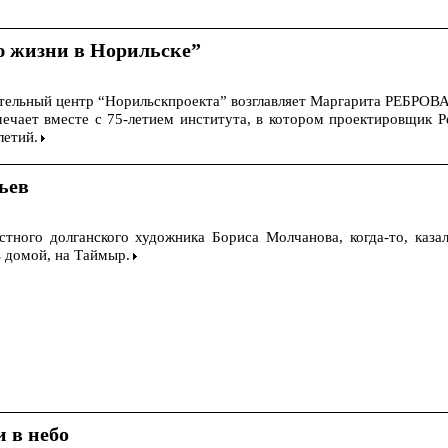
ю жизни в Норильске”
ительный центр “Норильскпроекта” возглавляет Маргарита РЕБРОВА
мечает вместе с 75-летием института, в котором проектировщик Р
летий.
ьев
тного долганского художника Бориса Молчанова, когда-то, казал
ь домой, на Таймыр.
 в небо