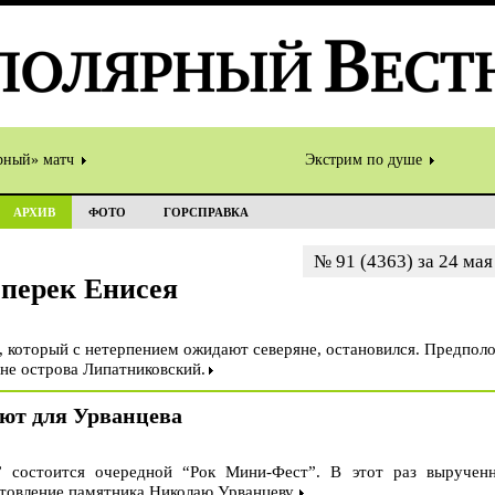
рный» матч
Экстрим по душе
АРХИВ
ФОТО
ГОРСПРАВКА
№ 91 (4363) за 24 мая
оперек Енисея
, который с нетерпением ожидают северяне, остановился. Предполо
оне острова Липатниковский.
ют для Урванцева
” состоится очередной “Рок Мини-Фест”. В этот раз выручен
отовление памятника Николаю Урванцеву.