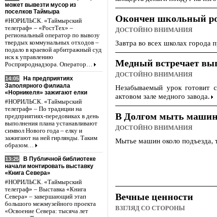
может вывезти мусор из
поселков Таймыра
Окончен школьный р
#НОРИЛЬСК. «Таймырский
телеграф» – «РостТех» –
ДОСТОЙНО ВНИМАНИЯ
региональный оператор по вывозу
Завтра во всех школах города 
твердых коммунальных отходов –
подало в краевой арбитражный суд
иск к управлению
Медный встречает вы
Росприроднадзора. Оператор…
ДОСТОЙНО ВНИМАНИЯ
На предприятиях
14:05
Заполярного филиала
Незабываемый урок готовит 
«Норникеля» зажигают елки
актовом зале медного завода.
#НОРИЛЬСК. «Таймырский
телеграф» – По традиции на
В Долгом мыть машин
предприятиях-передовиках в день
выполнения плана устанавливают
ДОСТОЙНО ВНИМАНИЯ
символ Нового года – елку и
зажигают на ней гирлянды. Таким
Мытье машин около подъезда, т
образом…
В Публичной библиотеке
13:25
начали монтировать выставку
«Книга Севера»
#НОРИЛЬСК. «Таймырский
телеграф» – Выставка «Книга
Вечные ценности
Севера» – завершающий этап
большого межмузейного проекта
ВЗГЛЯД СО СТОРОНЫ
«Освоение Севера: тысяча лет