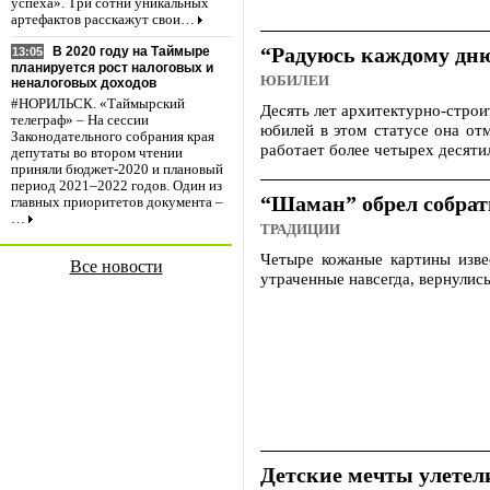
успеха». Три сотни уникальных
артефактов расскажут свои…
“Радуюсь каждому дн
В 2020 году на Таймыре
13:05
планируется рост налоговых и
ЮБИЛЕИ
неналоговых доходов
#НОРИЛЬСК. «Таймырский
Десять лет архитектурно-стро
телеграф» – На сессии
юбилей в этом статусе она от
Законодательного собрания края
работает более четырех десяти
депутаты во втором чтении
приняли бюджет-2020 и плановый
период 2021–2022 годов. Один из
“Шаман” обрел собрат
главных приоритетов документа –
…
ТРАДИЦИИ
Четыре кожаные картины извес
Все новости
утраченные навсегда, вернулис
Детские мечты улетели