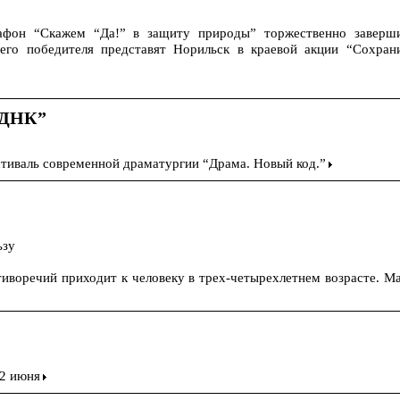
рафон “Скажем “Да!” в защиту природы” торжественно заверш
его победителя представят Норильск в краевой акции “Сохран
“ДНК”
стиваль современной драматургии “Драма. Новый код.”
ьзу
воречий приходит к человеку в трех-четырехлетнем возрасте. Ма
 2 июня