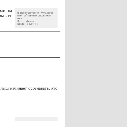
или на
В изготовлении “Журавля
им лес
мечты” ничего сложного
нет
Фото: Денис
КОЖЕВНИКОВ
лыш начинает осознавать, кто