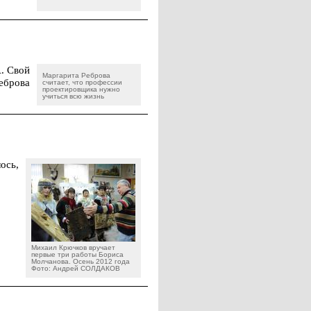
. Свой
Маргарита Реброва
еброва
считает, что профессии
проектировщика нужно
учиться всю жизнь
ось,
Михаил Крючков вручает
первые три работы Бориса
Молчанова. Осень 2012 года
Фото: Андрей СОЛДАКОВ