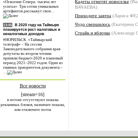
Кадеты отметят новоселье
(Ва
«Освоение Севера: тысяча лет
ВАЧАЕВА)
успеха». Три сотни уникальных
артефактов расскажут свои…
Приходите завтра
(Лариса Ф
Чудо свершилось
(Екатерина
В 2020 году на Таймыре
13:05
планируется рост налоговых и
Страйк и яблочко
(Александр
неналоговых доходов
#НОРИЛЬСК. «Таймырский
телеграф» – На сессии
Законодательного собрания края
депутаты во втором чтении
приняли бюджет-2020 и плановый
период 2021–2022 годов. Один из
главных приоритетов документа –
…
Все новости
[stream=16]
в потоке отсутствуют показы
рекламных блоков, назначьте показы,
или отключите поток