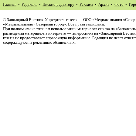
Главная
•
Редакция
•
Письмо редактору
•
Реклама
•
Архив
•
Фото
•
Гор
©
Заполярный Вестник
. Учредитель газеты — ООО «Медиакомпания «Северн
«Медиакомпания «Северный город». Все права защищены.
При полном или частичном использовании материалов ссылка на «Заполярны
размещении материалов в интернете — гиперссылка на «Заполярный Вестник
газеты не предоставляет справочную информацию. Редакция не несет ответ
содержащуюся в рекламных объявлениях.