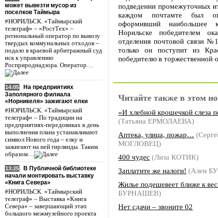
может вывезти мусор из
подведении промежуточных ито
поселков Таймыра
каждом почтамте был оп
#НОРИЛЬСК. «Таймырский
оформивший наибольшее к
телеграф» – «РостТех» –
Норильске победителем ока
региональный оператор по вывозу
отделения почтовой связи №1
твердых коммунальных отходов –
только он поступит из Кра
подало в краевой арбитражный суд
иск к управлению
победителю в торжественной о
Росприроднадзора. Оператор…
На предприятиях
14:05
Заполярного филиала
Читайте также в этом но
«Норникеля» зажигают елки
#НОРИЛЬСК. «Таймырский
«И хлебной крошечкой слеза 
телеграф» – По традиции на
(Татьяна ЕРМОЛАЕВА)
предприятиях-передовиках в день
выполнения плана устанавливают
Аптека, улица, пожар…
(Серге
символ Нового года – елку и
МОГЛОВЕЦ)
зажигают на ней гирлянды. Таким
образом…
400 чудес
(Лиза КОТИК)
В Публичной библиотеке
13:25
Заплатите же налоги!
(Ален Б
начали монтировать выставку
«Книга Севера»
Жилье подешевеет ближе к вес
#НОРИЛЬСК. «Таймырский
БУРНАШЕВ)
телеграф» – Выставка «Книга
Нет сдачи – звоните 02
Севера» – завершающий этап
большого межмузейного проекта