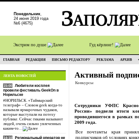
Понедельник
,
24 июня 2019 года
№6 (4675)
Экстрим по душе
Гуд кёрлинг!
ГЛАВНАЯ
РЕДАКЦИЯ
ПИСЬМО РЕДАКТОРУ
РЕКЛАМА
АРХИВ
Активный подпи
ЛЕНТА НОВОСТЕЙ
Конкурсы
Любители косплея
15:00
провели фестиваль GeekOn в
Норильске
#НОРИЛЬСК. «Таймырский
Сотрудники УФПС Красно
телеграф» – Словом geek когда-то
называли ярмарочных чудаков,
России» подвели итоги к
которые выступали на потеху
проводившегося в рамках п
публике. Сейчас гиками называют
2009 года.
людей, очень сильно увлеченных
каким-то…
Все почтамты края принял
подписчиков об условиях конк
Региональный оператор не
14:10