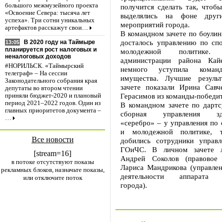
большого межмузейного проекта
получится сделать так, чтоб
«Освоение Севера: тысяча лет
выделялись на фоне друг
успеха». Три сотни уникальных
мероприятий города.
артефактов расскажут свои…
В командном зачете по боулин
досталось управлению по спо
В 2020 году на Таймыре
13:05
планируется рост налоговых и
молодежной политике
неналоговых доходов
администрации района Кайе
#НОРИЛЬСК. «Таймырский
немного уступила команд
телеграф» – На сессии
имущества. Лучшие резуль
Законодательного собрания края
зачете показали Ирина Сав
депутаты во втором чтении
Герасимов из команды-победи
приняли бюджет-2020 и плановый
период 2021–2022 годов. Один из
В командном зачете по дартс
главных приоритетов документа –
сборная управления здра
…
«серебро» – у управления по 
и молодежной политике, т
Все новости
добились сотрудники управ
ГОиЧС. В личном зачете 
[stream=16]
Андрей Соколов (правовое 
в потоке отсутствуют показы
Лариса Мандрикова (управлен
рекламных блоков, назначьте показы,
деятельности аппарата а
или отключите поток
города).