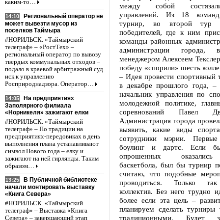
каким-то…
между собой состязал
управлений. Из 18 команд
Региональный оператор не
14:10
турнир, во второй тур 
может вывезти мусор из
поселков Таймыра
победителей, где к ним прис
#НОРИЛЬСК. «Таймырский
команды районных администр
телеграф» – «РостТех» –
администрации города, в
региональный оператор по вывозу
менеджером Алексеем Текслер
твердых коммунальных отходов –
победу «спорили» шесть колле
подало в краевой арбитражный суд
– Идея провести спортивный 
иск к управлению
Росприроднадзора. Оператор…
в декабре прошлого года, – 
начальник управления по спо
На предприятиях
14:05
молодежной политике, главн
Заполярного филиала
соревнований Павел Дв
«Норникеля» зажигают елки
Администрация города провел
#НОРИЛЬСК. «Таймырский
выявить, какие виды спорт
телеграф» – По традиции на
предприятиях-передовиках в день
сотрудники мэрии. Первые
выполнения плана устанавливают
боулинг и дартс. Если б
символ Нового года – елку и
опрошенных оказались
зажигают на ней гирлянды. Таким
баскетбола, был бы турнир п
образом…
считаю, что подобные меро
В Публичной библиотеке
13:25
проводиться. Только так
начали монтировать выставку
коллектив. Без него трудно и
«Книга Севера»
более если эта цель – разви
#НОРИЛЬСК. «Таймырский
планируем сделать турниры 
телеграф» – Выставка «Книга
традиционными. Будет з
Севера» – завершающий этап