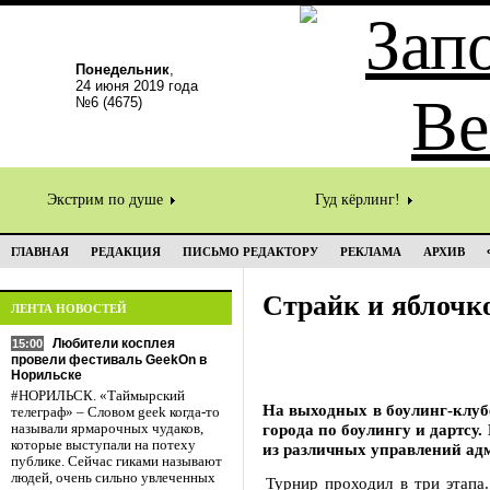
Понедельник
,
24 июня 2019 года
№6 (4675)
Экстрим по душе
Гуд кёрлинг!
ГЛАВНАЯ
РЕДАКЦИЯ
ПИСЬМО РЕДАКТОРУ
РЕКЛАМА
АРХИВ
Страйк и яблочк
ЛЕНТА НОВОСТЕЙ
Любители косплея
15:00
провели фестиваль GeekOn в
Норильске
#НОРИЛЬСК. «Таймырский
На выходных в боулинг-клуб
телеграф» – Словом geek когда-то
города по боулингу и дартсу.
называли ярмарочных чудаков,
которые выступали на потеху
из различных управлений адм
публике. Сейчас гиками называют
людей, очень сильно увлеченных
Турнир проходил в три этапа