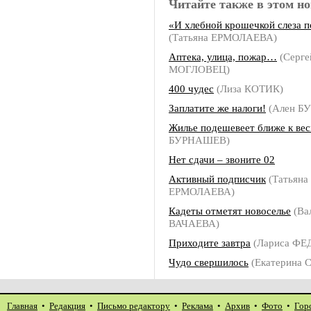
Читайте также в этом но
«И хлебной крошечкой слеза 
(Татьяна ЕРМОЛАЕВА)
Аптека, улица, пожар…
(Серге
МОГЛОВЕЦ)
400 чудес
(Лиза КОТИК)
Заплатите же налоги!
(Ален Б
Жилье подешевеет ближе к вес
БУРНАШЕВ)
Нет сдачи – звоните 02
Активный подписчик
(Татьяна
ЕРМОЛАЕВА)
Кадеты отметят новоселье
(Ва
ВАЧАЕВА)
Приходите завтра
(Лариса Ф
Чудо свершилось
(Екатерина
Главная
•
Редакция
•
Письмо редактору
•
Реклама
•
Архив
•
Фото
•
Гор