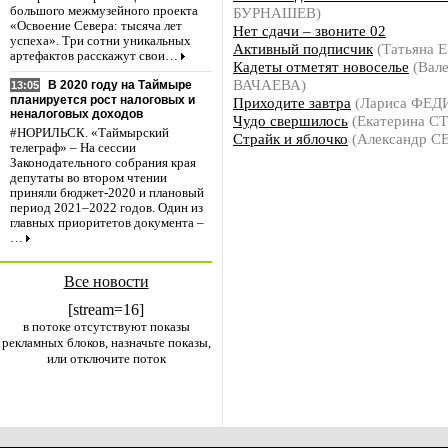
БУРНАШЕВ)
большого межмузейного проекта
«Освоение Севера: тысяча лет
Нет сдачи – звоните 02
успеха». Три сотни уникальных
Активный подписчик
(Татьяна
артефактов расскажут свои…
Кадеты отметят новоселье
(Вале
ВАЧАЕВА)
В 2020 году на Таймыре
13:05
планируется рост налоговых и
Приходите завтра
(Лариса ФЕ
неналоговых доходов
Чудо свершилось
(Екатерина 
#НОРИЛЬСК. «Таймырский
Страйк и яблочко
(Александр 
телеграф» – На сессии
Законодательного собрания края
депутаты во втором чтении
приняли бюджет-2020 и плановый
период 2021–2022 годов. Один из
главных приоритетов документа –
…
Все новости
[stream=16]
в потоке отсутствуют показы
рекламных блоков, назначьте показы,
или отключите поток