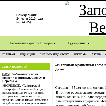
Понедельник
,
24 июня 2019 года
№6 (4675)
Бесконечная красота Поморья
Гуд кёрлинг!
ГЛАВНАЯ
РЕДАКЦИЯ
ПИСЬМО РЕДАКТОРУ
РЕКЛАМА
АРХИВ
«И хлебной крошечкой слеза
ЛЕНТА НОВОСТЕЙ
Даты
Любители косплея
15:00
провели фестиваль GeekOn в
Норильске
#НОРИЛЬСК. «Таймырский
Сегодня – 65 лет со дня снятия
телеграф» – Словом geek когда-то
В то, что рассказывают сегодня 
называли ярмарочных чудаков,
которые выступали на потеху
гибель близких. Но, едва передв
публике. Сейчас гиками называют
самоотверженно трудились. Исто
людей, очень сильно увлеченных
мамы, пережившей блокаду, но