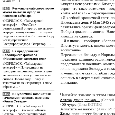
каким-то…
кажутся невероятными. Блокадн
верят, что такое возможно – ко
Региональный оператор не
14:10
может вывезти мусор из
хлеба. «И все?» – переспрашив
поселков Таймыра
«И хлебной крошечкой слеза п
#НОРИЛЬСК. «Таймырский
Николаевна день 9 Мая 1945 год
телеграф» – «РостТех» –
разлетались брызги фейерверко
региональный оператор по вывозу
Победы дожили немногие. Навер
твердых коммунальных отходов –
никогда не сдается.
подало в краевой арбитражный суд
иск к управлению
– Я в шоке, – сообщила «Запол
Росприроднадзора. Оператор…
Институты молчат, школы молча
воспитание?
На предприятиях
14:05
Переживших блокаду в Норильс
Заполярного филиала
«Норникеля» зажигают елки
поздравят администрация город
представители военного комисс
#НОРИЛЬСК. «Таймырский
телеграф» – По традиции на
лично пережили блокаду, а так
предприятиях-передовиках в день
и жены, чьи мужья погибли тогд
выполнения плана устанавливают
сошлись в смертельной схватке.
символ Нового года – елку и
внимание.
зажигают на ней гирлянды. Таким
образом…
Читайте также в этом ном
В Публичной библиотеке
13:25
начали монтировать выставку
Аптека, улица, пожар…
(Серге
«Книга Севера»
400 чудес
(Лиза КОТИК)
#НОРИЛЬСК. «Таймырский
Заплатите же налоги!
(Ален БУ
телеграф» – Выставка «Книга
Жилье подешевеет ближе к весн
Севера» – завершающий этап