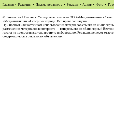
Главная
•
Редакция
•
Письмо редактору
•
Реклама
•
Архив
•
Фото
•
Гор
©
Заполярный Вестник
. Учредитель газеты — ООО «Медиакомпания «Северн
«Медиакомпания «Северный город». Все права защищены.
При полном или частичном использовании материалов ссылка на «Заполярны
размещении материалов в интернете — гиперссылка на «Заполярный Вестник
газеты не предоставляет справочную информацию. Редакция не несет ответ
содержащуюся в рекламных объявлениях.