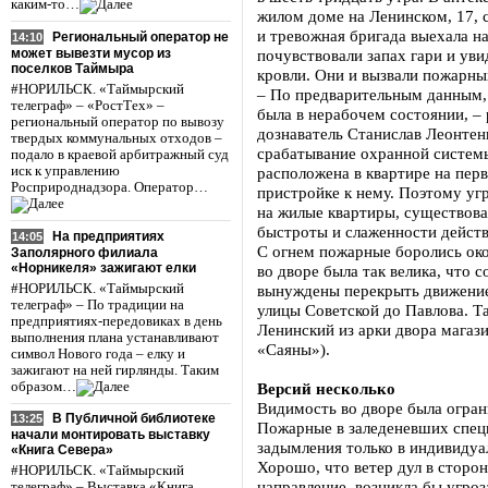
каким-то…
жилом доме на Ленинском, 17, 
и тревожная бригада выехала н
Региональный оператор не
14:10
может вывезти мусор из
почувствовали запах гари и ув
поселков Таймыра
кровли. Они и вызвали пожарны
#НОРИЛЬСК. «Таймырский
– По предварительным данным, 
телеграф» – «РостТех» –
была в нерабочем состоянии, –
региональный оператор по вывозу
дознаватель Станислав Леонтен
твердых коммунальных отходов –
срабатывание охранной систем
подало в краевой арбитражный суд
иск к управлению
расположена в квартире на пер
Росприроднадзора. Оператор…
пристройке к нему. Поэтому угр
на жилые квартиры, существовал
быстроты и слаженности дейст
На предприятиях
14:05
С огнем пожарные боролись око
Заполярного филиала
«Норникеля» зажигают елки
во дворе была так велика, что
#НОРИЛЬСК. «Таймырский
вынуждены перекрыть движение
телеграф» – По традиции на
улицы Советской до Павлова. Т
предприятиях-передовиках в день
Ленинский из арки двора мага
выполнения плана устанавливают
«Саяны»).
символ Нового года – елку и
зажигают на ней гирлянды. Таким
образом…
Версий несколько
Видимость во дворе была огран
В Публичной библиотеке
13:25
Пожарные в заледеневших спец
начали монтировать выставку
задымления только в индивидуа
«Книга Севера»
Хорошо, что ветер дул в сторо
#НОРИЛЬСК. «Таймырский
направление, возникла бы угроз
телеграф» – Выставка «Книга