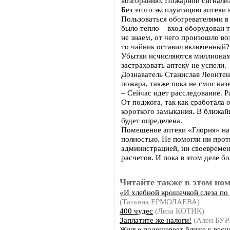
возгоранию. Пожарной сигнализ
Без этого эксплуатацию аптеки 
Пользоваться обогревателями в 
было тепло – вход оборудован 
не знаем, от чего произошло во
то чайник оставил включенный?
Убытки исчисляются миллионам
застраховать аптеку не успели
Дознаватель Станислав Леонте
пожара, также пока не смог наз
– Сейчас идет расследование. 
От поджога, так как сработала 
короткого замыкания. В ближай
будет определена.
Помещение аптеки «Глория» на 
полностью. Не помогли ни про
администрацией, ни своевреме
расчетов. И пока в этом деле б
Читайте также в этом ном
«И хлебной крошечкой слеза п
(Татьяна ЕРМОЛАЕВА)
400 чудес
(Лиза КОТИК)
Заплатите же налоги!
(Ален БУ
Жилье подешевеет ближе к весн