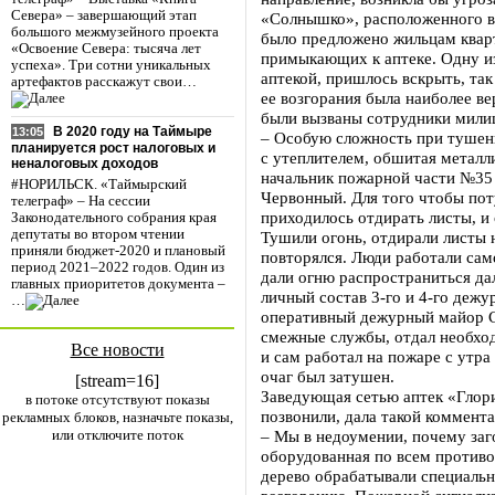
Севера» – завершающий этап
«Солнышко», расположенного в 
большого межмузейного проекта
было предложено жильцам квар
«Освоение Севера: тысяча лет
примыкающих к аптеке. Одну из
успеха». Три сотни уникальных
аптекой, пришлось вскрыть, так 
артефактов расскажут свои…
ее возгорания была наиболее в
были вызваны сотрудники мил
В 2020 году на Таймыре
13:05
– Особую сложность при тушени
планируется рост налоговых и
с утеплителем, обшитая металл
неналоговых доходов
начальник пожарной части №35
#НОРИЛЬСК. «Таймырский
Червонный. Для того чтобы по
телеграф» – На сессии
приходилось отдирать листы, и 
Законодательного собрания края
депутаты во втором чтении
Тушили огонь, отдирали листы 
приняли бюджет-2020 и плановый
повторялся. Люди работали сам
период 2021–2022 годов. Один из
дали огню распространиться да
главных приоритетов документа –
личный состав 3-го и 4-го дежу
…
оперативный дежурный майор С
смежные службы, отдал необхо
Все новости
и сам работал на пожаре с утра
очаг был затушен.
[stream=16]
Заведующая сетью аптек «Глор
в потоке отсутствуют показы
позвонили, дала такой коммента
рекламных блоков, назначьте показы,
или отключите поток
– Мы в недоумении, почему заг
оборудованная по всем против
дерево обрабатывали специаль