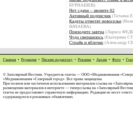
БУРНАШЕВ)
Нет сдачи – звоните 02
Активный подписчик
(Татьяна
Кадеты отметят новоселье
(Вале
ВАЧАЕВА)
Приходите завтра
(Лариса ФЕ
Чудо свершилось
(Екатерина 
Страйк и яблочко
(Александр 
Главная
•
Редакция
•
Письмо редактору
•
Реклама
•
Архив
•
Фото
•
Гор
©
Заполярный Вестник
. Учредитель газеты — ООО «Медиакомпания «Северн
«Медиакомпания «Северный город». Все права защищены.
При полном или частичном использовании материалов ссылка на «Заполярны
размещении материалов в интернете — гиперссылка на «Заполярный Вестник
газеты не предоставляет справочную информацию. Редакция не несет ответ
содержащуюся в рекламных объявлениях.