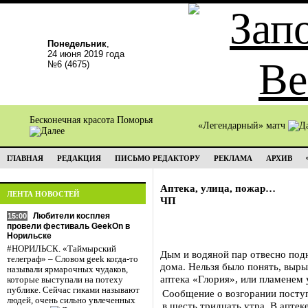
Понедельник
,
24 июня 2019 года
№6 (4675)
Бесконечная красота Поморья
«Легендарный» матч
ГЛАВНАЯ
РЕДАКЦИЯ
ПИСЬМО РЕДАКТОРУ
РЕКЛАМА
АРХИВ
Аптека, улица, пожар…
ЛЕНТА НОВОСТЕЙ
ЧП
Любители косплея
15:00
провели фестиваль GeekOn в
Норильске
#НОРИЛЬСК. «Таймырский
Дым и водяной пар отвесно под
телеграф» – Словом geek когда-то
дома. Нельзя было понять, выры
называли ярмарочных чудаков,
аптека «Глория», или пламенем 
которые выступали на потеху
публике. Сейчас гиками называют
Сообщение о возгорании посту
людей, очень сильно увлеченных
в шесть тридцать утра. В аптек