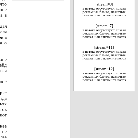
что
[stream=8]
оне
в потоке отсутствуют показы
рекламных блоков, назначьте
а в
показы, или отключите поток
дал
[stream=7]
в потоке отсутствуют показы
еля
рекламных блоков, назначьте
й в
показы, или отключите поток
а о
[stream=11]
в потоке отсутствуют показы
рекламных блоков, назначьте
йоне
показы, или отключите поток
рейд
[stream=12]
сея
в потоке отсутствуют показы
рекламных блоков, назначьте
показы, или отключите поток
ное
рке
гда
ьях
ток
ают
нее
 не
олее