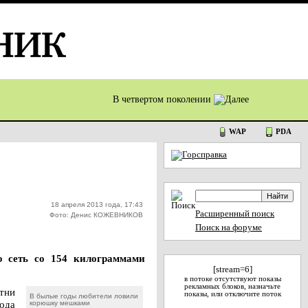
В четвертом поколении
WAP
PDA
18 апреля 2013 года, 17:43
Расширенный поиск
Фото: Денис КОЖЕВНИКОВ
Поиск на форуме
ю сеть со 154 килограммами
[stream=6]
в потоке отсутствуют показы
рекламных блоков, назначьте
тни
показы, или отключите поток
В былые годы любители ловили
ода
корюшку мешками