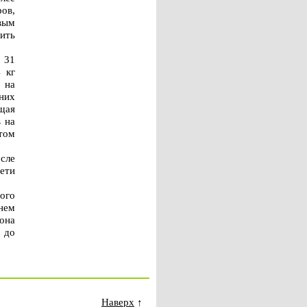
ов,
вым
ить
 31
 кг
 на
них
щая
 на
том
осле
сети
ого
нем
она
 до
Наверх
↑