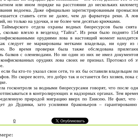
атном или ином порядке на расстоянии до нескольких километр
ивания водоема. Даже официально зарегистрированным промысло
ешается ставить сети не далее, чем до фарватера реки. А лов
й, но только на удочки, и не более чем десятью крючками.
 Таймырского отдела охраны водных биоресурсов была снята
о, сколько влезло в вездеход “Тайга”. Из реки было поднято 154
конфискованными орудиями лова в настоящий момент находится
как следует не маркированы метками владельца, ни одну из 
жно. Во время проверки была также обследована прилегаю
ь балков с оленеводами. Но ни один из них не имел документов
конфискованных орудиях лова своих не признал. Протокол об э
е.
если бы кто-то указал свои сети, то их бы оставили владельцам п
в. Но скорее всего, это добро так и останется без хозяев, пока 
дке.
ла госконтроля за водными биоресурсами говорят, что после одн
 отписываться в контролирующих и надзорных органах. Тем време
еделенную природой миграцию вверх по Енисею. Не факт, что 
ет до Дудинки, зато усилиями браконьеров – гарантированно
0
мере: