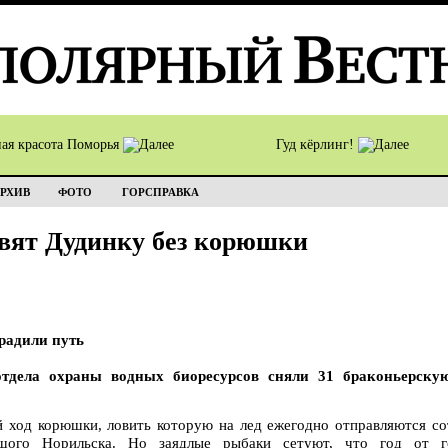
ная красота Поморья
Гуд кёрлинг!
РХИВ
ФОТО
ГОРСПРАВКА
вят Дудинку без корюшки
радили путь
тдела охраны водных биоресурсов сняли 31 браконьерску
й ход корюшки, ловить которую на лед ежегодно отправляются со
шого Норильска. Но заядлые рыбаки сетуют, что год от г