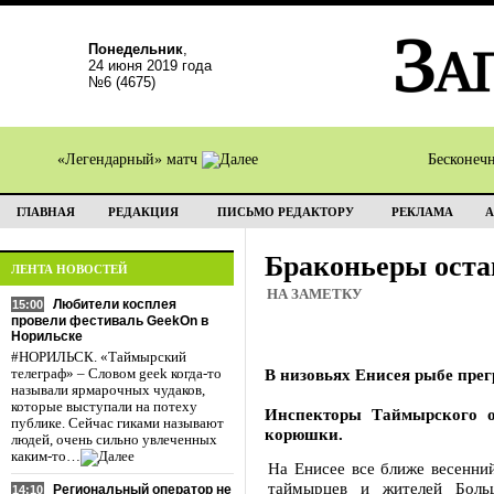
Понедельник
,
24 июня 2019 года
№6 (4675)
«Легендарный» матч
Бесконеч
ГЛАВНАЯ
РЕДАКЦИЯ
ПИСЬМО РЕДАКТОРУ
РЕКЛАМА
А
Браконьеры оста
ЛЕНТА НОВОСТЕЙ
НА ЗАМЕТКУ
Любители косплея
15:00
провели фестиваль GeekOn в
Норильске
#НОРИЛЬСК. «Таймырский
В низовьях Енисея рыбе прег
телеграф» – Словом geek когда-то
называли ярмарочных чудаков,
которые выступали на потеху
Инспекторы Таймырского о
публике. Сейчас гиками называют
корюшки.
людей, очень сильно увлеченных
каким-то…
На Енисее все ближе весенни
таймырцев и жителей Боль
Региональный оператор не
14:10