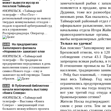
может вывезти мусор из
замечательной рыбки с запах
поселков Таймыра
появляется в продаже, цена 
#НОРИЛЬСК. «Таймырский
Дудинки, тоже все разнообра
телеграф» – «РостТех» –
низовьях реки. Как оказалось,
региональный оператор по вывозу
Таймырский районный отдел г
твердых коммунальных отходов –
официальное разъяснение, по
подало в краевой арбитражный суд
иск к управлению
начальника отдела Игоря Жай
Росприроднадзора. Оператор…
правоохранительные органы,
якобы неправомерных действия
Только на удочки!
На предприятиях
14:05
Как пояснил “Заполярному вес
Заполярного филиала
«Норникеля» зажигают елки
Бреховской отмели, что в 120
#НОРИЛЬСК. «Таймырский
соблюдения статьи 43.1 Пра
телеграф» – По традиции на
запрещена всякая рыбалка, в т
предприятиях-передовиках в день
В отношении промысла на Тай
выполнения плана устанавливают
население, традиционно зани
символ Нового года – елку и
– Рейд был плановый, – гово
зажигают на ней гирлянды. Таким
образом…
знал весь Таймыр. Год наз
ограничились предупреждения
В Публичной библиотеке
13:25
решили, что мы тогда пошути
начали монтировать выставку
вот уже третий год: откуда 
«Книга Севера»
браконьерскими сетями?
#НОРИЛЬСК. «Таймырский
Жители Носка подтверждают: 
телеграф» – Выставка «Книга
Севера» – завершающий этап
сняли с реки сети. Тем не м
большого межмузейного проекта
просто отдельно стоящие сети