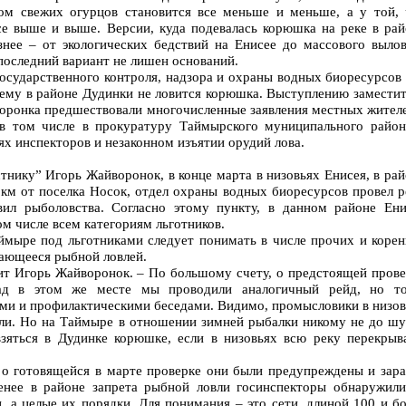
ом свежих огурцов становится все меньше и меньше, а у той, 
все выше и выше. Версии, куда подевалась корюшка на реке в рай
знее – от экологических бедствий на Енисее до массового вылов
 последний вариант не лишен оснований.
осударственного контроля, надзора и охраны водных биоресурсов 
чему в районе Дудинки не ловится корюшка. Выступлению заместит
воронка предшествовали многочисленные заявления местных жителе
 в том числе в прокуратуру Таймырского муниципального район
х инспекторов и незаконном изъятии орудий лова.
тнику” Игорь Жайворонок, в конце марта в низовьях Енисея, в ра
 км от поселка Носок, отдел охраны водных биоресурсов провел 
вил рыболовства. Согласно этому пункту, в данном районе Ени
ом числе всем категориям льготников.
мыре под льготниками следует понимать в числе прочих и корен
мающееся рыбной ловлей.
рит Игорь Жайворонок. – По большому счету, о предстоящей прове
ад в этом же месте мы проводили аналогичный рейд, но то
ми и профилактическими беседами. Видимо, промысловики в низов
ли. Но на Таймыре в отношении зимней рыбалки никому не до шу
взяться в Дудинке корюшке, если в низовьях всю реку перекрыв
о готовящейся в марте проверке они были предупреждены и зара
енее в районе запрета рыбной ловли госинспекторы обнаружили
, а целые их порядки. Для понимания – это сети, длиной 100 и б