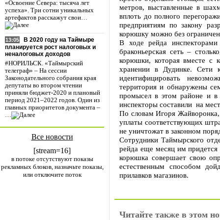
«Освоение Севера: тысяча лет
метров, выставленные в шахм
успеха». Три сотни уникальных
вплоть до полного перегораж
артефактов расскажут свои…
предприятиям по закону разр
корюшку можно без ограничени
В 2020 году на Таймыре
13:05
В ходе рейда инспекторами
планируется рост налоговых и
браконьерская сеть – стольк
неналоговых доходов
корюшки, которая вместе с 
#НОРИЛЬСК. «Таймырский
хранении в Дудинке. Сети 
телеграф» – На сессии
идентифицировать невозмо
Законодательного собрания края
депутаты во втором чтении
территория и обнаружены сем
приняли бюджет-2020 и плановый
промысел в этом районе и в 
период 2021–2022 годов. Один из
инспекторы составили на мест
главных приоритетов документа –
По словам Игоря Жайворонка, 
…
уплаты соответствующих штрафо
не уничтожат в законном поря
Все новости
Сотрудники Таймырского отде
рейда еще месяц им придется
[stream=16]
корюшка совершает свою опр
в потоке отсутствуют показы
естественным способом дойд
рекламных блоков, назначьте показы,
или отключите поток
прилавков магазинов.
Читайте также в этом но