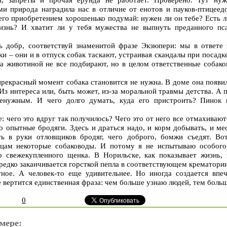
ми природа наградила нас в отличие от енотов и пауков-птицеед
го приобретением хорошенько подумай: нужен ли он тебе? Есть л
изнь? И хватит ли у тебя мужества не выпнуть преданного пса
ь добр, соответствуй знаменитой фразе Экзюпери: мы в ответе з
 – они и в отпуск собак таскают, устраивая скандалы при посадке
за животиной не все подбирают, но в целом ответственные собако
 прекрасный момент собака становится не нужна. В доме она появи
 Из интереса или, быть может, из-за моральной травмы детства. А 
ненужным. И чего долго думать, куда его пристроить? Пинок
: чего это вдруг так получилось? Чего это от него все отмахивают
ько опытные бродяги. Здесь и драться надо, и корм добывать, и ме
ть в руки отловщиков бродяг, чего доброго, бомжи съедят. Во
цам некоторые собаководы. И потому я не испытываю особого в
о свежекупленного щенка. В Норильске, как показывает жизнь,
ередко заканчивается горсткой пепла в соответствующем крематории
ное. А человек-то еще удивительнее. Но иногда создается впе
е вертится единственная фраза: чем больше узнаю людей, тем больш
0
мере: