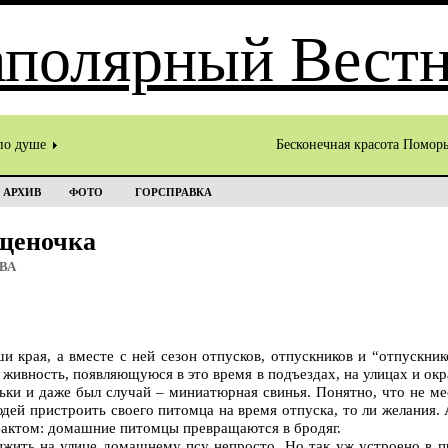
по душе
Бесконечная красота Помор
АРХИВ
ФОТО
ГОРСПРАВКА
 щеночка
ОВА
и края, а вместе с ней сезон отпусков, отпускников и “отпускник
живность, появляющуюся в это время в подъездах, на улицах и ок
ьки и даже был случай – миниатюрная свинья. Понятно, что не ме
юдей пристроить своего питомца на время отпуска, то ли желания. 
фактом: домашние питомцы превращаются в бродяг.
жить на улице домашнему псу непросто. Но так уж устроено в п