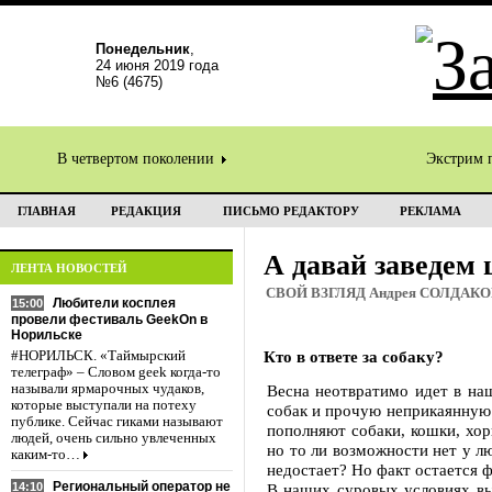
Понедельник
,
24 июня 2019 года
№6 (4675)
В четвертом поколении
Экстрим 
ГЛАВНАЯ
РЕДАКЦИЯ
ПИСЬМО РЕДАКТОРУ
РЕКЛАМА
А давай заведем
ЛЕНТА НОВОСТЕЙ
СВОЙ ВЗГЛЯД Андрея СОЛДАК
Любители косплея
15:00
провели фестиваль GeekOn в
Норильске
Кто в ответе за собаку?
#НОРИЛЬСК. «Таймырский
телеграф» – Словом geek когда-то
называли ярмарочных чудаков,
Весна неотвратимо идет в наш
которые выступали на потеху
собак и прочую неприкаянную 
публике. Сейчас гиками называют
пополняют собаки, кошки, хор
людей, очень сильно увлеченных
но то ли возможности нет у л
каким-то…
недостает? Но факт остается 
Региональный оператор не
14:10
В наших суровых условиях вы