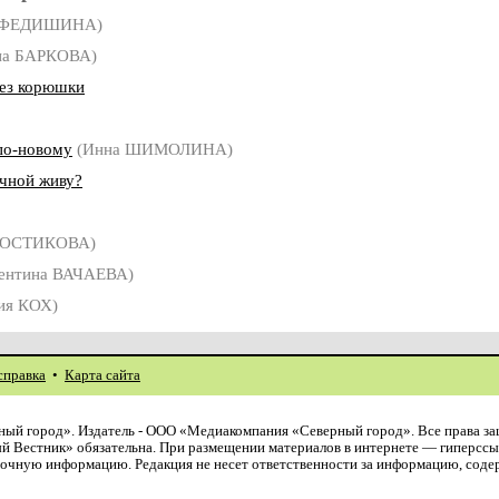
а ФЕДИШИНА)
на БАРКОВА)
без корюшки
по-новому
(Инна ШИМОЛИНА)
ечной живу?
КОСТИКОВА)
ентина ВАЧАЕВА)
ия КОХ)
справка
•
Карта сайта
ый город». Издатель - ООО «Медиакомпания «Северный город». Все права з
й Вестник» обязательна. При размещении материалов в интернете — гиперссы
авочную информацию. Редакция не несет ответственности за информацию, сод