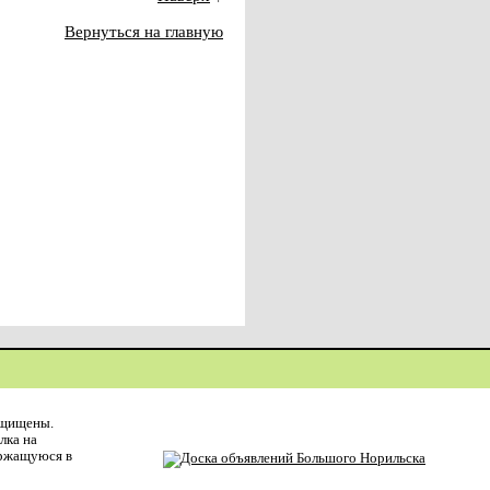
Вернуться на главную
ащищены.
лка на
ержащуюся в