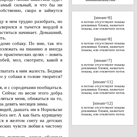
 самый сильный, и что бы ни
обственно, скоро и займутся
[stream=6]
у в нем трудно разобрать, но
в потоке отсутствуют показы
рекламных блоков, назначьте
зуверился и тычется мордой в
показы, или отключите поток
аститься начинает. Домашний,
ть.
[stream=8]
доме собаку. По мне, так это
в потоке отсутствуют показы
рекламных блоков, назначьте
озлежать на пианино и иногда
показы, или отключите поток
о практических целях – ловить
обей, мол, смотрите, какой я
[stream=7]
в потоке отсутствуют показы
рекламных блоков, назначьте
спытать к ним жалость. Бедные
показы, или отключите поток
о у собаки в голове творится?
[stream=11]
в потоке отсутствуют показы
я, и с сородичами пообщаться.
рекламных блоков, назначьте
. Сейчас по весне этого добра
показы, или отключите поток
ляться меня, обижаться на то,
за девять месяцев зимы.
[stream=12]
в потоке отсутствуют показы
 людей, дышать им в Норильске
рекламных блоков, назначьте
бога нет. А как быть курящему
показы, или отключите поток
ся в желтом снегу на детских
ческих чувств любви к чистому
жно включать самые обычные