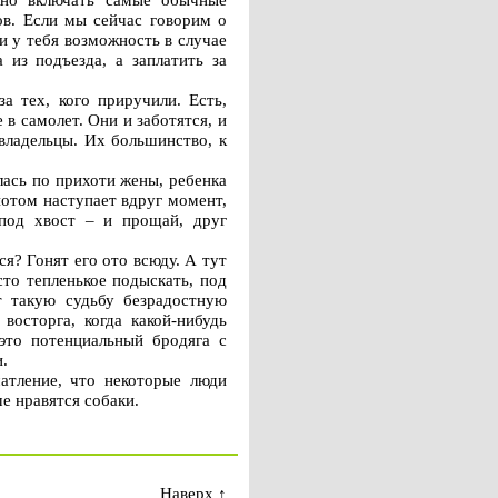
ов. Если мы сейчас говорим о
и у тебя возможность в случае
 из подъезда, а заплатить за
а тех, кого приручили. Есть,
 в самолет. Они и заботятся, и
владельцы. Их большинство, к
лась по прихоти жены, ребенка
потом наступает вдруг момент,
 под хвост – и прощай, друг
ся? Гонят его ото всюду. А тут
сто тепленькое подыскать, под
т такую судьбу безрадостную
осторга, когда какой-нибудь
 это потенциальный бродяга с
.
чатление, что некоторые люди
е нравятся собаки.
Наверх
↑