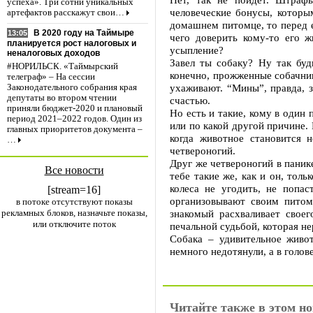
успеха». Три сотни уникальных
человеческие бонусы, которы
артефактов расскажут свои…
домашнем питомце, то перед е
В 2020 году на Таймыре
13:05
чего доверить кому-то его ж
планируется рост налоговых и
усыпление?
неналоговых доходов
Завел ты собаку? Ну так буд
#НОРИЛЬСК. «Таймырский
конечно, прожженные собачники
телеграф» – На сессии
ухаживают. “Мины”, правда, 
Законодательного собрания края
депутаты во втором чтении
счастью.
приняли бюджет-2020 и плановый
Но есть и такие, кому в один
период 2021–2022 годов. Один из
или по какой другой причине.
главных приоритетов документа –
когда животное становится 
…
четвероногий.
Друг же четвероногий в панике
Все новости
тебе такие же, как и он, тол
колеса не угодить, не попас
[stream=16]
организовывают своим питом
в потоке отсутствуют показы
рекламных блоков, назначьте показы,
знакомый расхваливает своег
или отключите поток
печальной судьбой, которая н
Собака – удивительное живот
немного недотянули, а в голов
Читайте также в этом но