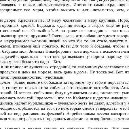
абливаясь к новым обстоятельствам. Инстинкт самосохранения
 предпримет все меры, чтобы выжить и дать потомство, чем, с
ем дворе. Красивый пес. В меру лохматый, в меру крупный. Пород
агородных кровей. Бедолага, судя по всему, в людях еще не ра
 неплохой пес. Спокойный. А по гриве его погладишь – так он л
бя вышвырнул-то, дружище? Очень жаль, что собаки не умеют говори
не неудержимое желание людей во что бы то ни стало завести в 
ыбками, птичками еще понятно. Коты для того и созданы, чтобы в
тя бабушка моя, Зинаида Никифоровна, кота держала в исключительн
 задачей справлялся – нет-нет да выложит у порога парочку ос
ичка у него была что надо – Кот.
 и не приносит душевных страданий, то как минимум заставляет и
прогулки в день на морозе, весь день в доме. Ну тоска же! Вот чт
гами, привязанностью, чувствами.
елал – живет вместе с собаками за городом. Тут тебе и порезвитьс
 в спину не посылает за собачьи естественные потребности. Ага
 горюй. И все эти собачники будут умиляться сами, заставлять уми
 замечать всей той “прелести”, что его Кабысдох и другие навалили 
удились насчет курильщиков – буквально жить не дают, аллергии у
ующие оскорбляются на то, что некоторые смеют утверждать, что 
цией на вид растаявших фекалий? А ребятишкам весело ковырять
ков тоже штрафовать и предавать анафеме за оскорбление эстети
ы, запреты и прочая ерунда не работает. Проверено. Тут ну