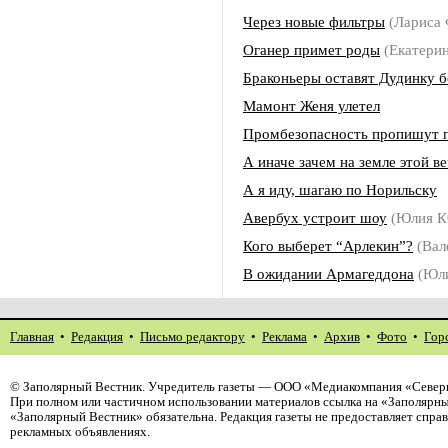
Через новые фильтры
(Ларис
Оганер примет роды
(Екатери
Браконьеры оставят Дудинку 
Мамонт Женя улетел
Промбезопасность пропишут 
А иначе зачем на земле этой в
А я иду, шагаю по Норильску
Авербух устроит шоу
(Юлия 
Кого выберет “Арлекин”?
(Вал
В ожидании Армагеддона
(Юл
Главная
•
Редакция
•
Письмо редактору
•
Реклама
•
Архив
•
Фото
•
Гор
©
Заполярный Вестник
. Учредитель газеты — ООО «Медиакомпания «Северн
При полном или частичном использовании материалов ссылка на «Заполярны
«Заполярный Вестник» обязательна. Редакция газеты не предоставляет спр
рекламных объявлениях.