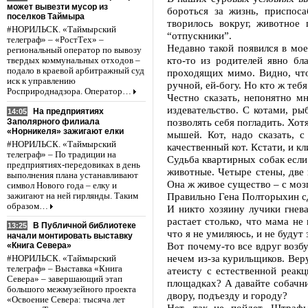
может вывезти мусор из
бороться за жизнь, приспос
поселков Таймыра
творилось вокруг, животное
#НОРИЛЬСК. «Таймырский
“отпускники”.
телеграф» – «РостТех» –
Недавно такой появился в мо
региональный оператор по вывозу
кто-то из родителей явно бл
твердых коммунальных отходов –
подало в краевой арбитражный суд
проходящих мимо. Видно, что
иск к управлению
ручной, ей-богу. Но кто ж те
Росприроднадзора. Оператор…
Честно сказать, непонятно м
издевательство. С котами, р
На предприятиях
14:05
позволять себя погладить. Хо
Заполярного филиала
«Норникеля» зажигают елки
мышей. Кот, надо сказать, с
#НОРИЛЬСК. «Таймырский
качественный кот. Кстати, и кл
телеграф» – По традиции на
Судьба квартирных собак если
предприятиях-передовиках в день
животные. Четыре стены, две 
выполнения плана устанавливают
Она ж живое существо – с моз
символ Нового года – елку и
Правильно Гена Полторыхин сд
зажигают на ней гирлянды. Таким
образом…
И никто хозяину лучики гнева
растает столько, что мама не
В Публичной библиотеке
13:25
что я не умиляюсь, и не будут
начали монтировать выставку
Вот почему-то все вдруг возб
«Книга Севера»
нечем из-за курильщиков. Вер
#НОРИЛЬСК. «Таймырский
телеграф» – Выставка «Книга
атеисту с естественной реак
Севера» – завершающий этап
площадках? А давайте собачни
большого межмузейного проекта
двору, подъезду и городу?
«Освоение Севера: тысяча лет
Нет, так не пойдет. Штраф