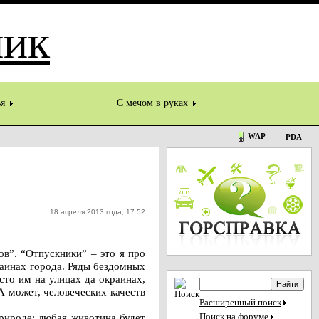
ья
С мечом в руках
WAP
PDA
18 апреля 2013 года, 17:52
ов”. “Отпускники” – это я про
раинах города. Ряды бездомных
сто им на улицах да окраинах,
А может, человеческих качеств
Расширенный поиск
рироде: любая животина будет
Поиск на форуме