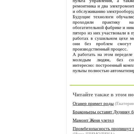
пульта управления, а такж
ремонтника и два электромон
и обслуживанию электрообору
Будущие технологи обучали
проходили практику на
обогатительной фабрике и нике
пятеро из них участвовали в 
работах в сушильном цехе ме
они без проблем смогут 
производственный процесс.
А работать на этом переделе
молодым людям, без сом
интересно: построенный комп
пульпы полностью автоматизи
Читайте также в этом но
Оганер примет роды
(Екатери
Браконьеры оставят Дудинку 
Мамонт Женя улетел
Промбезопасность пропишут 
(Инна ШИМОЛИНА)