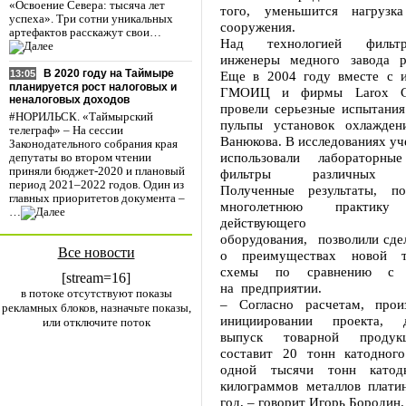
«Освоение Севера: тысяча лет
того, уменьшится нагрузк
успеха». Три сотни уникальных
сооружения.
артефактов расскажут свои…
Над технологией фильт
инженеры медного завода р
В 2020 году на Таймыре
Еще в 2004 году вместе с и
13:05
планируется рост налоговых и
ГМОИЦ и фирмы Larox Cor
неналоговых доходов
провели серьезные испытания
#НОРИЛЬСК. «Таймырский
пульпы установок охлажден
телеграф» – На сессии
Ванюкова. В исследованиях уч
Законодательного собрания края
использовали лабораторн
депутаты во втором чтении
приняли бюджет-2020 и плановый
фильтры различных м
период 2021–2022 годов. Один из
Полученные результаты, п
главных приоритетов документа –
многолетнюю практику 
…
действующего пл
оборудования, позволили сде
Все новости
о преимуществах новой те
схемы по сравнению с 
[stream=16]
на предприятии.
в потоке отсутствуют показы
– Согласно расчетам, прои
рекламных блоков, назначьте показы,
инициировании проекта, д
или отключите поток
выпуск товарной продук
составит 20 тонн катодного
одной тысячи тонн катод
килограммов металлов плати
год, – говорит Игорь Бородин.