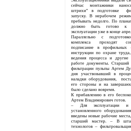
сейчас монтажники нанос
штрихи” в подготовке фил
запуску. В нерабочем режи
пребывать недолго. По плана
должно быть готово к 
эксплуатации уже в конце апре
Параллельно с подготовк
комплекса проходят со
подписание в профильных о
инструкции по охране труда,
ведения процесса и другие
работе документы. Старший 
фильтрации пульпы Артем Дун
дня участвовавший в проце
наладки оборудования, поста
его стороны и на завершаю
было сделано вовремя.
К прибавлению в его беспоко
Артем Владимирович готов.
– Для эксплуатации и 
установленного оборудовани
введены новые рабочие места,
старший мастер. – В шта
технологов – фильтровальщи