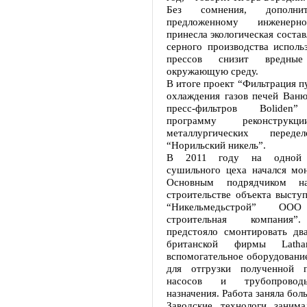
Без сомнения, дополни
предложенному инженер
принесла экологическая состав
серного производства исполь
прессов снизит вредны
окружающую среду.
В итоге проект “Фильтрация п
охлаждения газов печей Ваню
пресс-фильтров Boliden
программу реконструкц
металлургических переде
“Норильский никель”.
В 2011 году на одной 
сушильного цеха начался мон
Основным подрядчиком на
строительстве объекта высту
“Никельмедьстрой” ООО
строительная компания”
предстояло смонтировать два
британской фирмы Lath
вспомогательное оборудование
для отгрузки полученной п
насосов и трубопровод
назначения. Работа заняла бол
Заводские технологи заним