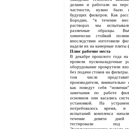
делами и работали на перс
частности, нужно было в
будущих фильтров. Как расс
Бородин, “в течение ме
растворах мы испытыва
различные образцы. Вы
химически стойкий полим
впоследствии изготовили фил
надели их на камерные плиты 
Плюс рабочие места
В декабре прошлого года на
провели пусконаладочные р
оборудование прокрутили вхо
без подачи стоков на фильтры.
том числе представи
производителя, внимательно 
как поведут себя “новички
замечания по работе филь
основном они касались сист
установкой. На устранен
потребовалось время, и
испытаний комплекса начал
течение девяти дней о
тестировали под н
Эксплуатационники выдали св