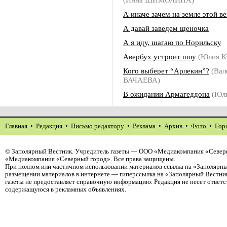
А иначе зачем на земле этой в
А давай заведем щеночка
А я иду, шагаю по Норильску
Авербух устроит шоу
(Юлия 
Кого выберет “Арлекин”?
(Вал
ВАЧАЕВА)
В ожидании Армагеддона
(Юл
Главная
•
Редакция
•
Письмо редактору
•
Реклама
•
Архив
•
Фото
•
Гор
©
Заполярный Вестник
. Учредитель газеты — ООО «Медиакомпания «Северн
«Медиакомпания «Северный город». Все права защищены.
При полном или частичном использовании материалов ссылка на «Заполярны
размещении материалов в интернете — гиперссылка на «Заполярный Вестник
газеты не предоставляет справочную информацию. Редакция не несет ответ
содержащуюся в рекламных объявлениях.