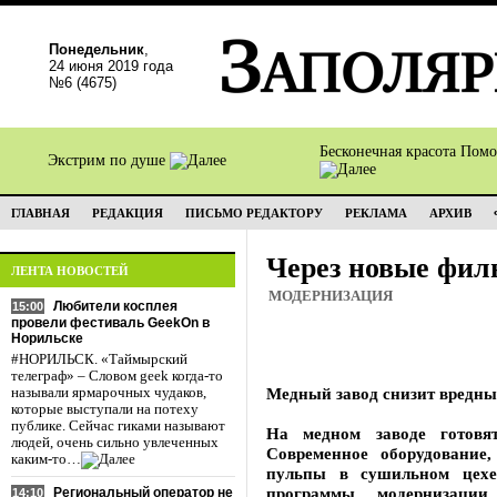
Понедельник
,
24 июня 2019 года
№6 (4675)
Бесконечная красота Пом
Экстрим по душе
ГЛАВНАЯ
РЕДАКЦИЯ
ПИСЬМО РЕДАКТОРУ
РЕКЛАМА
АРХИВ
Через новые фил
ЛЕНТА НОВОСТЕЙ
МОДЕРНИЗАЦИЯ
Любители косплея
15:00
провели фестиваль GeekOn в
Норильске
#НОРИЛЬСК. «Таймырский
телеграф» – Словом geek когда-то
Медный завод снизит вредн
называли ярмарочных чудаков,
которые выступали на потеху
публике. Сейчас гиками называют
На медном заводе готовят
людей, очень сильно увлеченных
Современное оборудование,
каким-то…
пульпы в сушильном цехе
программы модернизации
Региональный оператор не
14:10