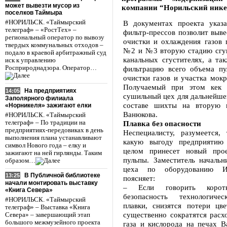
может вывезти мусор из
компании “Норильский нике
поселков Таймыра
#НОРИЛЬСК. «Таймырский
В документах проекта указа
телеграф» – «РостТех» –
фильтр-прессов позволит выве
региональный оператор по вывозу
очистки и охлаждения газов 
твердых коммунальных отходов –
№2 и №3 вторую стадию сгу
подало в краевой арбитражный суд
канальных сгустителях, а та
иск к управлению
Росприроднадзора. Оператор…
фильтрацию всего объема пу
очистки газов и участка мокр
Получаемый при этом кек н
На предприятиях
14:05
сушильный цех для дальнейше
Заполярного филиала
составе шихты на вторую 
«Норникеля» зажигают елки
Ванюкова.
#НОРИЛЬСК. «Таймырский
телеграф» – По традиции на
Плавка без опасности
предприятиях-передовиках в день
Неспециалисту, разумеется, 
выполнения плана устанавливают
какую выгоду предприятию
символ Нового года – елку и
целом принесет новый прое
зажигают на ней гирлянды. Таким
пульпы. Заместитель начальн
образом…
цеха по оборудованию И
В Публичной библиотеке
13:25
поясняет:
начали монтировать выставку
– Если говорить коротк
«Книга Севера»
безопасность технологичес
#НОРИЛЬСК. «Таймырский
плавки, снизятся потери цве
телеграф» – Выставка «Книга
существенно сократятся расх
Севера» – завершающий этап
большого межмузейного проекта
газа и кислорода на печах В