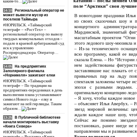
катанию – послы зимней Оли
каким-то…
поле “Арктики” свои лучшие
Региональный оператор не
14:10
может вывезти мусор из
В новогодние праздники Илья
поселков Таймыра
из своих сказочных шоу и 
#НОРИЛЬСК. «Таймырский
концертного администрато
телеграф» – «РостТех» –
Мардинской, знаменитый фиг
региональный оператор по вывозу
масштабным проектом “Огни 
твердых коммунальных отходов –
этого ледового шоу-мюзикла и
подало в краевой арбитражный суд
иск к управлению
– Из-за технического оснащ
Росприроднадзора. Оператор…
всю программу, какой ее вид
сказала Елена. – Но “Истории 
нем задействованы фигурист
На предприятиях
14:05
заставлявшие нас плакать от 
Заполярного филиала
«Норникеля» зажигают елки
привычных пар на льду поя
#НОРИЛЬСК. «Таймырский
спектакля заложены четыре ис
телеграф» – По традиции на
эпохи с разными людьми. 
предприятиях-передовиках в день
оригинальную концепцию ледо
выполнения плана устанавливают
– Я хочу, чтобы каждое новое
символ Нового года – елку и
– объясняет Илья Авербух. – 
зажигают на ней гирлянды. Таким
образом…
звезд мировой величины: це
ждали каждое наше шоу, что
В Публичной библиотеке
13:25
Сейчас же помимо звездно
начали монтировать выставку
постановках, ранее нигде не
«Книга Севера»
направлении мы и развиваемся
#НОРИЛЬСК. «Таймырский
Будем волноваться
телеграф» – Выставка «Книга