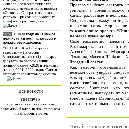
Севера» – завершающий этап
Программа будет состоять из
большого межмузейного проекта
зрителей в романтическую а
«Освоение Севера: тысяча лет
самые радостные и волнующ
успеха». Три сотни уникальных
Спортсмены покажут номера,
артефактов расскажут свои…
и чемпионатах. Норильчане
телевизионные проекты “Ледни
В 2020 году на Таймыре
13:05
не менее яркие номера.
планируется рост налоговых и
Свое мастерство покажут 
неналоговых доходов
Костомаров, Татьяна Тотьм
#НОРИЛЬСК. «Таймырский
Алексей Тихонов, Маргари
телеграф» – На сессии
Домнина, Максим Шабалин, Ал
Законодательного собрания края
депутаты во втором чтении
Звездный состав
приняли бюджет-2020 и плановый
Как говорят организаторы
период 2021–2022 годов. Один из
возможность увидеть спортс
главных приоритетов документа –
Как правило, каждый из них 
…
имеет свободного времени, но
составе. Учитывая, что э
Все новости
Олимпиады, наблюдать их маст
говорит Елена Мардинская: “Н
[stream=16]
сделать то, что выполняют на
в потоке отсутствуют показы
рекламных блоков, назначьте показы,
или отключите поток
Читайте также в этом но