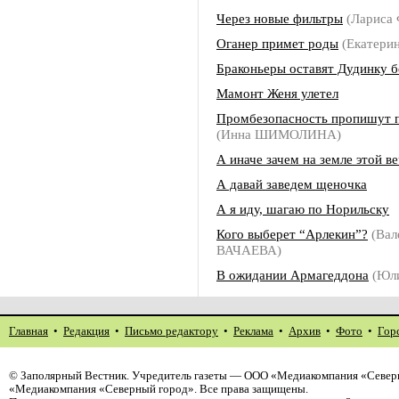
Через новые фильтры
(Ларис
Оганер примет роды
(Екатери
Браконьеры оставят Дудинку 
Мамонт Женя улетел
Промбезопасность пропишут 
(Инна ШИМОЛИНА)
А иначе зачем на земле этой в
А давай заведем щеночка
А я иду, шагаю по Норильску
Кого выберет “Арлекин”?
(Вал
ВАЧАЕВА)
В ожидании Армагеддона
(Юл
Главная
•
Редакция
•
Письмо редактору
•
Реклама
•
Архив
•
Фото
•
Гор
©
Заполярный Вестник
. Учредитель газеты — ООО «Медиакомпания «Северн
«Медиакомпания «Северный город». Все права защищены.