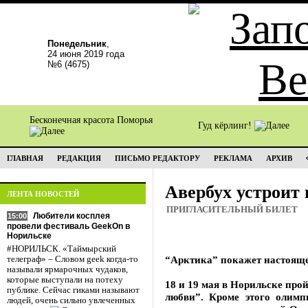
Понедельник
,
24 июня 2019 года
№6 (4675)
Бесконечная красота Поморья
Гуд кёрлинг!
ГЛАВНАЯ
РЕДАКЦИЯ
ПИСЬМО РЕДАКТОРУ
РЕКЛАМА
АРХИВ
Авербух устроит
ЛЕНТА НОВОСТЕЙ
ПРИГЛАСИТЕЛЬНЫЙ БИЛЕТ
Любители косплея
15:00
провели фестиваль GeekOn в
Норильске
#НОРИЛЬСК. «Таймырский
“Арктика” покажет настояще
телеграф» – Словом geek когда-то
называли ярмарочных чудаков,
которые выступали на потеху
18 и 19 мая в Норильске про
публике. Сейчас гиками называют
любви”. Кроме этого олим
людей, очень сильно увлеченных