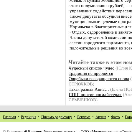
жилья, и суммы жилищного сер
этого полумиллиона рублей, – 
управления содействия пересел
Также депутаты обсудили внесе
муниципальные целевые програ
Норильска в благоприятные дл
«Отдых, оздоровление и занятос
Члены депутатской комиссии по
сессии городского парламента, 
положительные решения во все
Читайте также в этом ном
Чудесный список чудес
(Юлия 
Традиция не прервется
Овцебыки возвращаются снова
(
СТРЮЧКОВ)
Такая разная Анна…
(Елена ПО
ППШ против «шмайссера»
(Але
СЕМЧЕНКОВ)
Главная
•
Редакция
•
Письмо редактору
•
Реклама
•
Архив
•
Фото
•
Гор
©
Заполярный Вестник
. Учредитель газеты — ООО «Медиакомпания «Северн