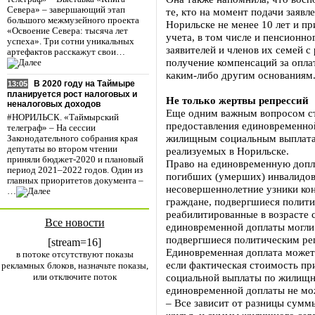
Севера» – завершающий этап
те, кто на момент подачи заяв
большого межмузейного проекта
Норильске не менее 10 лет и пр
«Освоение Севера: тысяча лет
учета, в том числе и пенсионно
успеха». Три сотни уникальных
заявителей и членов их семей с
артефактов расскажут свои…
получение компенсаций за оплат
каким-либо другим основаниям
В 2020 году на Таймыре
13:05
планируется рост налоговых и
Не только жертвы репрессий
неналоговых доходов
Еще одним важным вопросом ст
#НОРИЛЬСК. «Таймырский
предоставления единовременно
телеграф» – На сессии
жилищным социальным выплата
Законодательного собрания края
депутаты во втором чтении
реализуемых в Норильске.
приняли бюджет-2020 и плановый
Право на единовременную допл
период 2021–2022 годов. Один из
погибших (умерших) инвалидов
главных приоритетов документа –
несовершеннолетние узники кон
…
граждане, подвергшиеся полити
реабилитированные в возрасте с
Все новости
единовременной доплаты могли 
подвергшиеся политическим ре
[stream=16]
Единовременная доплата может 
в потоке отсутствуют показы
если фактическая стоимость пр
рекламных блоков, назначьте показы,
или отключите поток
социальной выплаты по жилищн
единовременной доплаты не мо
– Все зависит от разницы сумм