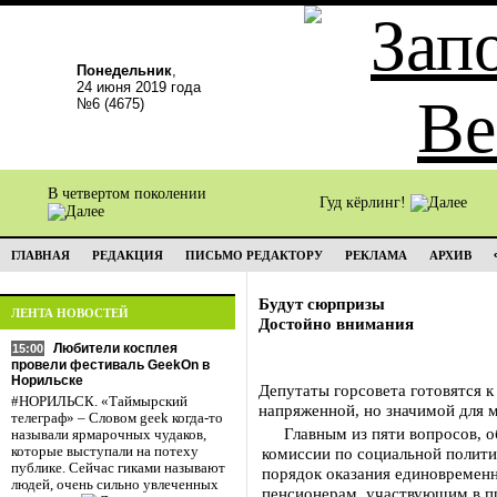
Понедельник
,
24 июня 2019 года
№6 (4675)
В четвертом поколении
Гуд кёрлинг!
ГЛАВНАЯ
РЕДАКЦИЯ
ПИСЬМО РЕДАКТОРУ
РЕКЛАМА
АРХИВ
Будут сюрпризы
ЛЕНТА НОВОСТЕЙ
Достойно внимания
Любители косплея
15:00
провели фестиваль GeekOn в
Норильске
Депутаты горсовета готовятся к
#НОРИЛЬСК. «Таймырский
напряженной, но значимой для м
телеграф» – Словом geek когда-то
Главным из пяти вопросов, о
называли ярмарочных чудаков,
которые выступали на потеху
комиссии по социальной политик
публике. Сейчас гиками называют
порядок оказания единовреме
людей, очень сильно увлеченных
пенсионерам, участвующим в 