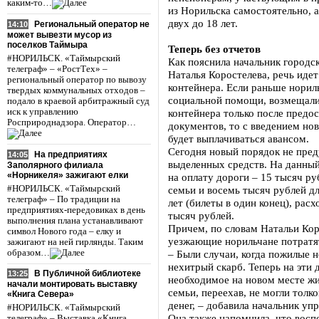
каким-то…
из Норильска самостоятельно, а
двух до 18 лет.
Региональный оператор не
14:10
может вывезти мусор из
поселков Таймыра
Теперь без отчетов
#НОРИЛЬСК. «Таймырский
Как пояснила начальник городс
телеграф» – «РостТех» –
Наталья Коростелева, речь идет
региональный оператор по вывозу
контейнера. Если раньше нори
твердых коммунальных отходов –
социальной помощи, возмещали
подало в краевой арбитражный суд
иск к управлению
контейнера только после предо
Росприроднадзора. Оператор…
документов, то с введением но
будет выплачиваться авансом.
Сегодня новый порядок не пред
На предприятиях
14:05
выделенных средств. На данны
Заполярного филиала
«Норникеля» зажигают елки
на оплату дороги – 15 тысяч р
#НОРИЛЬСК. «Таймырский
семьи и восемь тысяч рублей дл
телеграф» – По традиции на
лет (билеты в один конец), рас
предприятиях-передовиках в день
тысяч рублей.
выполнения плана устанавливают
Причем, по словам Натальи Кор
символ Нового года – елку и
уезжающие норильчане потратят
зажигают на ней гирлянды. Таким
образом…
– Были случаи, когда пожилые н
нехитрый скарб. Теперь на эти 
В Публичной библиотеке
13:25
необходимое на новом месте жит
начали монтировать выставку
семьи, переехав, не могли толк
«Книга Севера»
денег, – добавила начальник уп
#НОРИЛЬСК. «Таймырский
Она также напомнила, что восп
телеграф» – Выставка «Книга