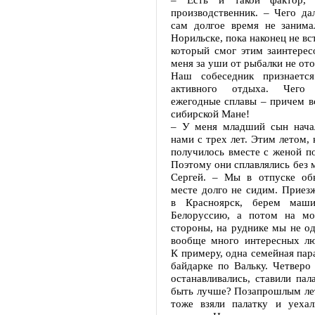
производственник. – Чего да
сам долгое время не занима
Норильске, пока наконец не вс
который смог этим заинтерес
меня за уши от рыбалки не ото
Наш собеседник признается
активного отдыха. Чего 
ежегодные сплавы – причем в
сибирской Мане!
– У меня младший сын начал
нами с трех лет. Этим летом, 
получилось вместе с женой по
Поэтому они сплавлялись без м
Сергей. – Мы в отпуске об
месте долго не сидим. Приез
в Красноярск, берем маш
Белоруссию, а потом на м
стороны, на руднике мы не од
вообще много интересных л
К примеру, одна семейная пара
байдарке по Вальку. Четверо
останавливались, ставили пал
быть лучше? Позапрошлым ле
тоже взяли палатку и уеха