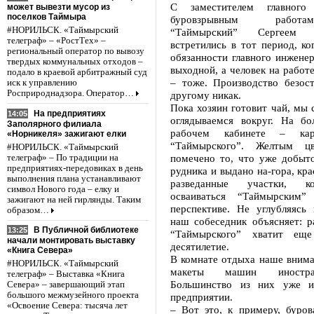
С заместителем главного
может вывезти мусор из
поселков Таймыра
буровзрывным работ
#НОРИЛЬСК. «Таймырский
“Таймырский” Сергеем
телеграф» – «РостТех» –
встретились в тот период, ко
региональный оператор по вывозу
обязанности главного инжене
твердых коммунальных отходов –
выходной, а человек на работе
подало в краевой арбитражный суд
– тоже. Производство безост
иск к управлению
Росприроднадзора. Оператор…
другому никак.
Пока хозяин готовит чай, мы
На предприятиях
14:05
оглядываемся вокруг. На б
Заполярного филиала
рабочем кабинете – кар
«Норникеля» зажигают елки
“Таймырского”. Желтым ц
#НОРИЛЬСК. «Таймырский
помечено то, что уже добыто
телеграф» – По традиции на
предприятиях-передовиках в день
рудника и выдано на-гора, кр
выполнения плана устанавливают
разведанные участки, к
символ Нового года – елку и
осваиваться “Таймырским
зажигают на ней гирлянды. Таким
перспективе. Не углубляясь 
образом…
наш собеседник объясняет: р
В Публичной библиотеке
13:25
“Таймырского” хватит ещ
начали монтировать выставку
десятилетие.
«Книга Севера»
В комнате отдыха наше внима
#НОРИЛЬСК. «Таймырский
макеты машин иностр
телеграф» – Выставка «Книга
Большинство из них уже ис
Севера» – завершающий этап
большого межмузейного проекта
предприятии.
«Освоение Севера: тысяча лет
– Вот это, к примеру, буров