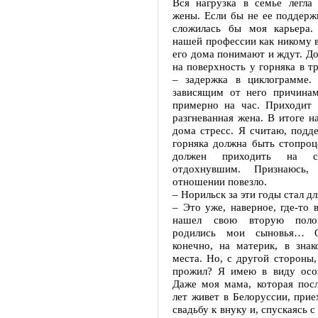
Вся нагрузка в семье легла
жены. Если бы не ее поддержк
сложилась бы моя карьера.
нашей профессии как никому в
его дома понимают и ждут. Д
на поверхность у горняка в тр
– задержка в циклограмме.
зависящим от него причинам
примерно на час. Приходит
разгневанная жена. В итоге на
дома стресс. Я считаю, подд
горняка должна быть стопроц
должен приходить на с
отдохнувшим. Признаюсь
отношении повезло.
– Норильск за эти годы стал д
– Это уже, наверное, где-то в
нашел свою вторую поло
родились мои сыновья… О
конечно, на материк, в знак
места. Но, с другой стороны,
прожил? Я имею в виду осо
Даже моя мама, которая посл
лет живет в Белоруссии, прие
свадьбу к внуку и, спускаясь с