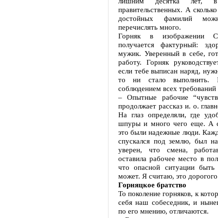
лишним десятка лет, 
правительственных. А сколько
достойных фамилий мо
перечислять много.
Горняк в изображении Се
получается фактурный: здо
мужик. Уверенный в себе, го
работу. Горняк руководствуе
если тебе выписан наряд, нужн
то ни стало выполнить. Е
соблюдением всех требований 
– Опытные рабочие “чувств
продолжает рассказ и. о. глав
На глаз определяли, где удо
шпуры и много чего еще. А с
это были надежные люди. Кажд
спускался под землю, был на
уверен, что смена, работа
оставила рабочее место в по
что опасной ситуации быть
может. Я считаю, это дорогого
Горняцкое братство
То поколение горняков, к кото
себя наш собеседник, и ныне
по его мнению, отличаются.