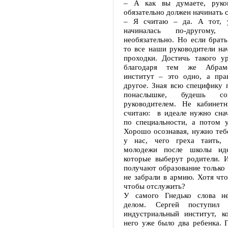
– А как вы думаете, руков
обязательно должен начинать 
– Я считаю – да. А тот, у
начиналась по-другому,
необязательно. Но если брат
то все наши руководители нач
проходки. Достичь такого ур
благодаря тем же Абрамо
институт – это одно, а пра
другое. Зная всю специфику 
понаслышке, будешь со
руководителем. Не кабинет
считаю: в идеале нужно снач
по специальности, а потом у
Хорошо осознавая, нужно тебе
у нас, чего греха таить, 
молодежи после школы ид
которые выберут родители. 
получают образование только 
не забрали в армию. Хотя что
чтобы отслужить?
У самого Гнедько слова не
делом. Сергей поступил 
индустриальный институт, к
него уже было два ребенка. 