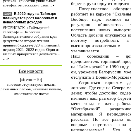
успеха». Три сотни уникальных
берет в руки одну из моделек 
артефактов расскажут свои…
– Поверхностное оборудов
работает на карьере “Скальн
В 2020 году на Таймыре
13:05
планируется рост налоговых и
Вообще, парк техники на
неналоговых доходов
регулярно обновляется.
#НОРИЛЬСК. «Таймырский
поступления новых импортн
телеграф» – На сессии
Область добычи опускается в
Законодательного собрания края
поэтому потребность в
депутаты во втором чтении
высокопроизводительном 
приняли бюджет-2020 и плановый
период 2021–2022 годов. Один из
увеличивается.
главных приоритетов документа –
Наш собеседник – дов
…
представитель горняцкой про
на “Таймырский” в 1990 году.
Все новости
он, уроженец Белоруссии, уже
отслужить в Военно-Морском 
[stream=16]
– Устроиться горняком д
в потоке отсутствуют показы
логично. Где еще на Севере м
рекламных блоков, назначьте показы,
денег, чтобы достойно соде
или отключите поток
начинает наш разговор Сергей
меня тогда и мать работа
“Октябрьский” раздатчи
материалов. Я периодиче
рассказы. Но все равно ощ
впервые спустился под
непередаваемые! Что б