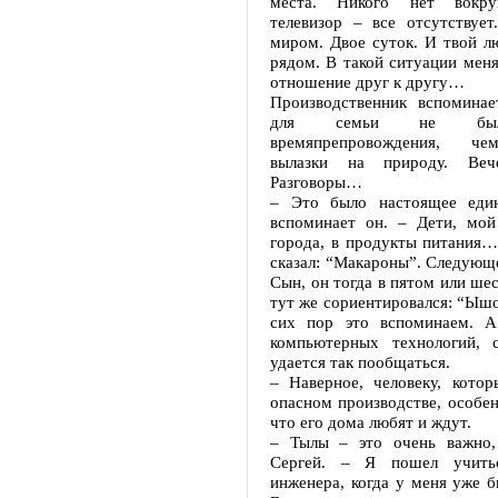
места. Никого нет вокру
телевизор – все отсутствует
миром. Двое суток. И твой л
рядом. В такой ситуации меня
отношение друг к другу…
Производственник вспоминае
для семьи не был
времяпрепровождения, че
вылазки на природу. Ве
Разговоры…
– Это было настоящее един
вспоминает он. – Дети, мой
города, в продукты питания…
сказал: “Макароны”. Следующе
Сын, он тогда в пятом или шес
тут же сориентировался: “Ыш
сих пор это вспоминаем. А
компьютерных технологий, 
удается так пообщаться.
– Наверное, человеку, котор
опасном производстве, особен
что его дома любят и ждут.
– Тылы – это очень важно,
Сергей. – Я пошел учить
инженера, когда у меня уже б