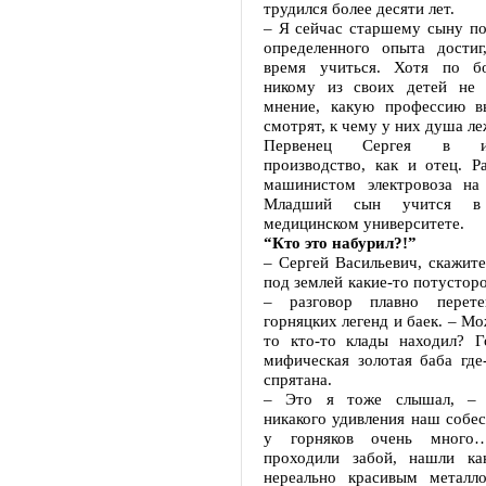
трудился более десяти лет.
– Я сейчас старшему сыну по
определенного опыта достиг
время учиться. Хотя по б
никому из своих детей не 
мнение, какую профессию в
смотрят, к чему у них душа ле
Первенец Сергея в и
производство, как и отец. Р
машинистом электровоза на
Младший сын учится в 
медицинском университете.
“Кто это набурил?!”
– Сергей Васильевич, скажите
под землей какие-то потустор
– разговор плавно перет
горняцких легенд и баек. – Мо
то кто-то клады находил? Г
мифическая золотая баба где
спрятана.
– Это я тоже слышал, – 
никакого удивления наш собес
у горняков очень много
проходили забой, нашли ка
нереально красивым металл