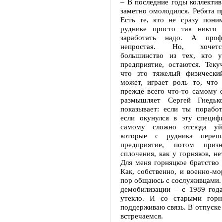
– В последние годы коллекти
заметно омолодился. Ребята п
Есть те, кто не сразу поним
руднике просто так никто 
заработать надо. А проф
непростая. Но, хочетс
большинство из тех, кто у
предприятие, остаются. Текуч
что это тяжелый физически
может, играет роль то, что
прежде всего что-то самому с
размышляет Сергей Гнедьк
показывает: если ты поработ
если окунулся в эту специфи
самому сложно отсюда уй
которые с рудника переш
предприятие, потом призн
сплочения, как у горняков, не
Для меня горняцкое братство 
Как, собственно, и военно-мо
пор общаюсь с сослуживцами.
демобилизации – с 1989 год
утекло. И со старыми горн
поддерживаю связь. В отпуске
встречаемся.