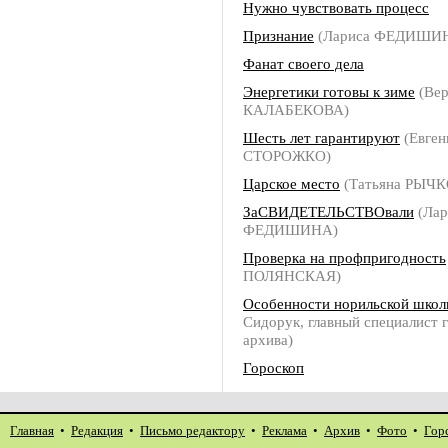
Нужно чувствовать процесс
Признание
(Лариса ФЕДИШИ
Фанат своего дела
Энергетики готовы к зиме
(Вер
КАЛАБЕКОВА)
Шесть лет гарантируют
(Евген
СТОРОЖКО)
Царское место
(Татьяна РЫЧ
ЗаСВИДЕТЕЛЬСТВОвали
(Лар
ФЕДИШИНА)
Проверка на профпригодность
ПОЛЯНСКАЯ)
Особенности норильской шко
Сидорук, главный специалист 
архива)
Гороскоп
Главная
•
Редакция
•
Письмо редактору
•
Реклама
•
Архив
•
Фото
•
Гор