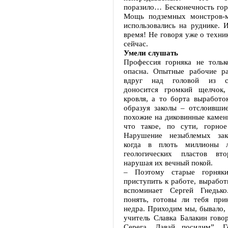
поразило… Бесконечность гор
Мощь подземных монстров-м
использовались на руднике. 
время! Не говоря уже о техник
сейчас.
Умели слушать
Профессия горняка не тольк
опасна. Опытные рабочие ра
вдруг над головой из с
доносится громкий щелчок,
кровля, а то борта выработо
образуя заколы – отслоившие
похожие на диковинные камен
что такое, по сути, горное
Нарушение незыблемых зак
когда в плоть миллионы 
геологических пластов вто
нарушая их вечный покой.
– Поэтому старые горняк
приступить к работе, вырабо
вспоминает Сергей Гнедько
понять, готовы ли тебя при
недра. Приходим мы, бывало, 
учитель Славка Балакин гово
Серега. Давай посидим”. Г