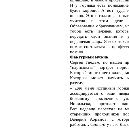
И у горняка есть понимание:
будет хорошо. А вот туда 
опасно. Это с годами, с опы
учителя в этом деле о
Образование образованием, но
тобой есть человек, котор
передать свои знания и 
недешевая вещь. Я всех тех, к
помог состояться в професс
помню.
Фактурный мужик
Сергей Гнедько по нашей пр
“нарисовать” портрет нориль
Который много чего видел, мн
Который может научить м
разуму.
– Для меня истинный горня
ассоциируется с теми людь
большому сожалению, у
Норильска, – признается наш
Вот недавно переехал на м
старейших проходчиков вос
Валерий Абрамов, с котор
работал… Сколько у него было 