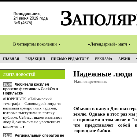
Понедельник
,
24 июня 2019 года
№6 (4675)
В четвертом поколении
«Легендарный» матч
ГЛАВНАЯ
РЕДАКЦИЯ
ПИСЬМО РЕДАКТОРУ
РЕКЛАМА
АРХИВ
Надежные люди
ЛЕНТА НОВОСТЕЙ
Наш современник
Любители косплея
15:00
провели фестиваль GeekOn в
Норильске
#НОРИЛЬСК. «Таймырский
телеграф» – Словом geek когда-то
Обычно в канун Дня шахтера
называли ярмарочных чудаков,
которые выступали на потеху
землю. Однако в этот раз м
публике. Сейчас гиками называют
с горняками в том числе и “н
людей, очень сильно увлеченных
что представляет собой 
каким-то…
горняцкие байки.
Региональный оператор не
14:10