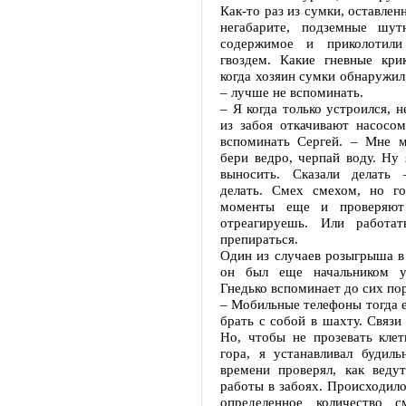
Как-то раз из сумки, оставлен
негабарите, подземные шут
содержимое и приколотил
гвоздем. Какие гневные крик
когда хозяин сумки обнаружил,
– лучше не вспоминать.
– Я когда только устроился, н
из забоя откачивают насосом
вспоминать Сергей. – Мне м
бери ведро, черпай воду. Ну 
выносить. Сказали делать 
делать. Смех смехом, но го
моменты еще и проверяют
отреагируешь. Или работат
препираться.
Один из случаев розыгрыша в 
он был еще начальником уч
Гнедько вспоминает до сих пор
– Мобильные телефоны тогда 
брать с собой в шахту. Связи 
Но, чтобы не прозевать клет
гора, я устанавливал будиль
времени проверял, как ведут
работы в забоях. Происходило 
определенное количество с