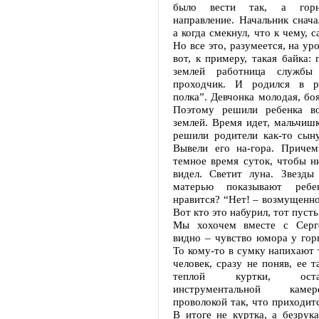
было вести так, а горн
направление. Начальник снача
а когда смекнул, что к чему, 
Но все это, разумеется, на ур
вот, к примеру, такая байка: 
землей работница службы
проходчик. И родился в ре
полка”. Девчонка молодая, боя
Поэтому решили ребенка во
землей. Время идет, мальчишк
решили родители как-то сыну
Вывели его на-гора. Причем
темное время суток, чтобы н
видел. Светит луна. Звезды
матерью показывают ребе
нравится? “Нет! – возмущенно 
Вот кто это набурил, тот пусть
Мы хохочем вместе с Серг
видно – чувство юмора у гор
То кому-то в сумку напихают 
человек, сразу не поняв, ее т
теплой куртки, ост
инструментальной каме
проволокой так, что приходитс
В итоге не куртка, а безрука