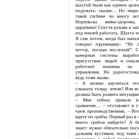
шахтой были как единое цело
подумать: сказки… Но люди-
такой глубине по многу ле
Норильска живы-здоровы
царапины! Спустя рукава и зак
под землей работать. Шахта эт
Я сам потом, когда был начал
говорил пэдээмщику: “Не с
мотор, посиди послушай”. Се
камерные системы вырабо
присутствие людей в опасн
работают машины на ди
управлении. Но дорогостоя
ведь тоже жалко.
– А можно научиться эт
слышать толщу земли? Или вс
должна быть развита интуиция
– Мне сейчас пришло в
сравнение… – отставляет в с
чаем производственник. – Вот
идете по грибы. Первый раз в 
много грибов найдете? А б
знает: нужно обязательно пос
дальним кустиком, под теми
принципе, в любой профессии,