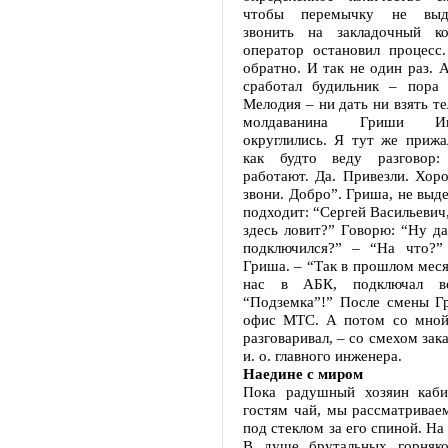
чтобы перемычку не выда
звонить на закладочный ко
оператор остановил процесс
обратно. И так не один раз. А
сработал будильник – пора 
Мелодия – ни дать ни взять те
молдаванина Гриши Ив
округлились. Я тут же прижа
как будто веду разговор
работают. Да. Привезли. Хор
звони. Добро”. Гриша, не выде
подходит: “Сергей Васильевич,
здесь ловит?” Говорю: “Ну да
подключился?” – “На что?”
Гриша. – “Так в прошлом мес
нас в АБК, подключал в
“Подземка”!” После смены Г
офис МТС. А потом со мной
разговаривал, – со смехом зак
и. о. главного инженера.
Наедине с миром
Пока радушный хозяин каби
гостям чай, мы рассматривае
под стеклом за его спиной. На
В душе брутальных горняков