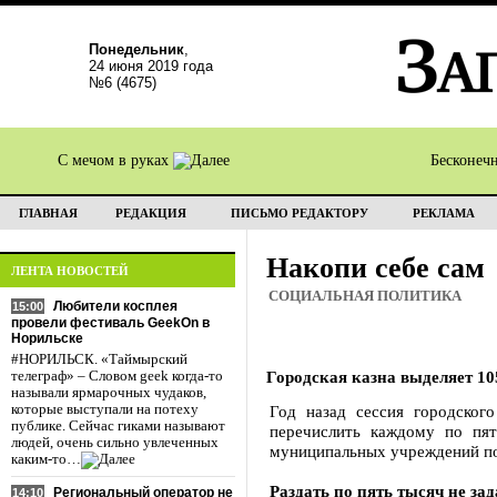
Понедельник
,
24 июня 2019 года
№6 (4675)
С мечом в руках
Бесконеч
ГЛАВНАЯ
РЕДАКЦИЯ
ПИСЬМО РЕДАКТОРУ
РЕКЛАМА
Накопи себе сам
ЛЕНТА НОВОСТЕЙ
СОЦИАЛЬНАЯ ПОЛИТИКА
Любители косплея
15:00
провели фестиваль GeekOn в
Норильске
#НОРИЛЬСК. «Таймырский
Городская казна выделяет 1
телеграф» – Словом geek когда-то
называли ярмарочных чудаков,
которые выступали на потеху
Год назад сессия городског
публике. Сейчас гиками называют
перечислить каждому по пят
людей, очень сильно увлеченных
муниципальных учреждений по 
каким-то…
Раздать по пять тысяч не зад
Региональный оператор не
14:10