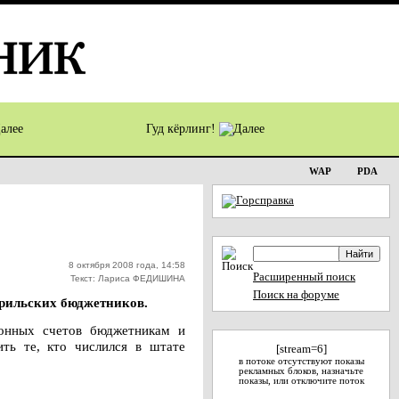
Гуд кёрлинг!
WAP
PDA
8 октября 2008 года, 14:58
Расширенный поиск
Текст: Лариса ФЕДИШИНА
Поиск на форуме
орильских бюджетников.
ионных счетов бюджетникам и
ть те, кто числился в штате
[stream=6]
в потоке отсутствуют показы
рекламных блоков, назначьте
показы, или отключите поток