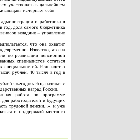
всех участвовать в дальнейшем
живающая» исчерпает себя.
е администрации и работника в
в год, доля самого бюджетника
взносов вкладчик – управление
дполагается, что она охватит
ждевременно. Известно, что на
сии по реализации пенсионной
ванных специалистов остаться
 специальностей. Речь идет о
ысяч рублей. 40 тысяч в год в
блей ежегодно. Его, начиная с
ударственных наград России.
ельная работа по программе
и для работодателей и будущих
ть трудовой пенсии...», и уже
оваться и поддержкой местного