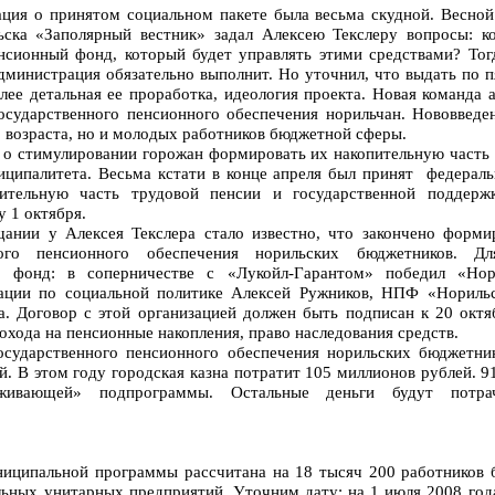
ция о принятом социальном пакете была весьма скудной. Весной
ска «Заполярный вестник» задал Алексею Текслеру вопросы: ко
сионный фонд, который будет управлять этими средствами? Тогд
дминистрация обязательно выполнит. Но уточнил, что выдать по 
ее детальная ее проработка, идеология проекта. Новая команда 
сударственного пенсионного обеспечения норильчан. Нововведе
 возраста, но и молодых работников бюджетной сферы.
 о стимулировании горожан формировать их накопительную часть
иципалитета. Весьма кстати в конце апреля был принят федерал
пительную часть трудовой пенсии и государственной поддер
у 1 октября.
ании у Алексея Текслера стало известно, что закончено форми
ного пенсионного обеспечения норильских бюджетников. Д
 фонд: в соперничестве с «Лукойл-Гарантом» победил «Нори
рации по социальной политике Алексей Ружников, НПФ «Нориль
а. Договор с этой организацией должен быть подписан к 20 окт
охода на пенсионные накопления, право наследования средств.
осударственного пенсионного обеспечения норильских бюджетни
й. В этом году городская казна потратит 105 миллионов рублей. 9
рживающей» подпрограммы. Остальные деньги будут потр
иципальной программы рассчитана на 18 тысяч 200 работников 
ьных унитарных предприятий. Уточним дату: на 1 июля 2008 год