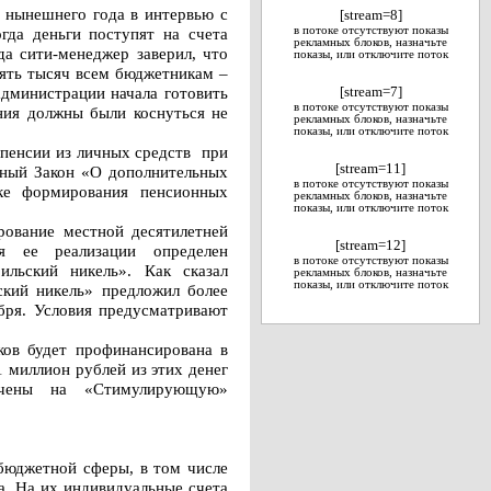
 нынешнего года в интервью с
[stream=8]
гда деньги поступят на счета
в потоке отсутствуют показы
рекламных блоков, назначьте
а сити-менеджер заверил, что
показы, или отключите поток
пять тысяч всем бюджетникам –
администрации начала готовить
[stream=7]
в потоке отсутствуют показы
ния должны были коснуться не
рекламных блоков, назначьте
показы, или отключите поток
 пенсии из личных средств при
[stream=11]
ьный Закон «О дополнительных
в потоке отсутствуют показы
жке формирования пенсионных
рекламных блоков, назначьте
показы, или отключите поток
рование местной десятилетней
[stream=12]
ля ее реализации определен
в потоке отсутствуют показы
льский никель». Как сказал
рекламных блоков, назначьте
показы, или отключите поток
ский никель» предложил более
ября. Условия предусматривают
ков будет профинансирована в
1 миллион рублей из этих денег
ачены на «Стимулирующую»
бюджетной сферы, в том числе
а. На их индивидуальные счета