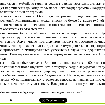
пять тысяч рублей, которая и создает равные возможности для 
удут перечислены до конца года, после чего подпрограмма «Поддер
тавляющие общей программы.
тетная» часть проекта. Она предусматривает солидарное участи
оплений. Муниципалитет может внести не более 12 тысяч рублей 
нении человека или прекращении поступления от него пенсионных 
х обязательств отказывается.
а должна была заработать с началом четвертого квартала. Пре
 целевые группы пока не сосчитаны, и говорить о количестве пре
ляться не будут, число претендентов назовут отраслевые комис
нить, что данная ее часть должна стимулировать квалифициро
же привлекать в муниципальные учреждения служащих дефицитных
ния. Ежеквартально в их пользу город намерен перечислять 10 т
имул?
ься и «За особые заслуги». Единовременный платеж - 100 тысяч ру
работники местного бюджета, кто в текущем году был удостоен гос
клера в муниципальных учреждениях начинается разъяснит
ого обеспечения норильских бюджетников. ПФ подготовил памятк
аммы «О дополнительных страховых взносах на накопительную час
лись в качестве ее участников. Наверняка они смогут воспольз
беспеченного будущего лучше, чем один, не так ли?
0