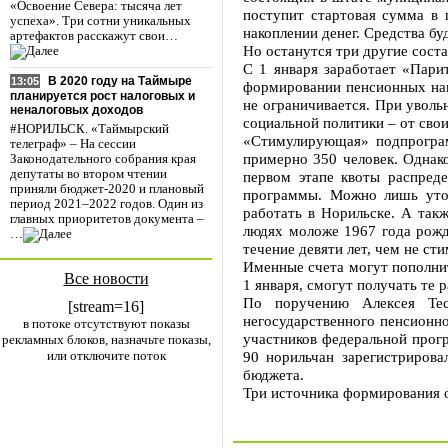
«Освоение Севера: тысяча лет
поступит стартовая сумма в 
успеха». Три сотни уникальных
накоплении денег. Средства б
артефактов расскажут свои…
Но останутся три другие сос
С 1 января заработает «Пари
В 2020 году на Таймыре
13:05
формировании пенсионных нак
планируется рост налоговых и
не ограничивается. При уволь
неналоговых доходов
социальной политики – от свои
#НОРИЛЬСК. «Таймырский
«Стимулирующая» подпрограмм
телеграф» – На сессии
примерно 350 человек. Однако
Законодательного собрания края
депутаты во втором чтении
первом этапе квоты распреде
приняли бюджет-2020 и плановый
программы. Можно лишь уточ
период 2021–2022 годов. Один из
работать в Норильске. А так
главных приоритетов документа –
людях моложе 1967 года рожде
…
течение девяти лет, чем не ст
Именные счета могут пополнит
Все новости
1 января, смогут получать те 
По поручению Алексея Тес
[stream=16]
негосударственного пенсионн
в потоке отсутствуют показы
участников федеральной прогр
рекламных блоков, назначьте показы,
или отключите поток
90 норильчан зарегистрирова
бюджета.
Три источника формирования о