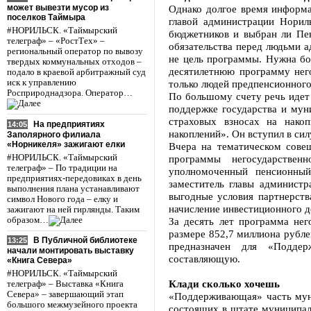
может вывезти мусор из
Однако долгое время информа
поселков Таймыра
главой администрации Нориль
#НОРИЛЬСК. «Таймырский
бюджетников и выбран ли Пен
телеграф» – «РостТех» –
обязательства перед людьми а
региональный оператор по вывозу
не цель программы. Нужна бол
твердых коммунальных отходов –
десятилетнюю программу него
подало в краевой арбитражный суд
иск к управлению
только людей предпенсионного
Росприроднадзора. Оператор…
По большому счету речь идет
поддержке государства и мун
страховых взносах на нако
На предприятиях
14:05
накоплений». Он вступил в сил
Заполярного филиала
«Норникеля» зажигают елки
Вчера на тематическом совещ
#НОРИЛЬСК. «Таймырский
программы негосударствен
телеграф» – По традиции на
уполномоченный пенсионный
предприятиях-передовиках в день
заместитель главы админист
выполнения плана устанавливают
выгодные условия партнерств
символ Нового года – елку и
начисление инвестиционного д
зажигают на ней гирлянды. Таким
образом…
За десять лет программа нег
размере 852,7 миллиона рубле
В Публичной библиотеке
13:25
предназначен для «Подде
начали монтировать выставку
составляющую.
«Книга Севера»
#НОРИЛЬСК. «Таймырский
Клади сколько хочешь
телеграф» – Выставка «Книга
Севера» – завершающий этап
«Поддерживающая» часть мун
большого межмузейного проекта
состоящих в штате муниципал