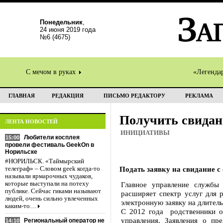
Понедельник
,
24 июня 2019 года
№6 (4675)
С мечом в руках
«Легенда
ГЛАВНАЯ
РЕДАКЦИЯ
ПИСЬМО РЕДАКТОРУ
РЕКЛАМА
Получить свидан
ЛЕНТА НОВОСТЕЙ
ИНИЦИАТИВЫ
Любители косплея
15:00
провели фестиваль GeekOn в
Норильске
#НОРИЛЬСК. «Таймырский
Подать заявку на свидание с
телеграф» – Словом geek когда-то
называли ярмарочных чудаков,
которые выступали на потеху
Главное управление службы
публике. Сейчас гиками называют
расширяет спектр услуг для 
людей, очень сильно увлеченных
электронную заявку на длител
каким-то…
С 2012 года родственники ос
управления. Заявления о пр
Региональный оператор не
14:10