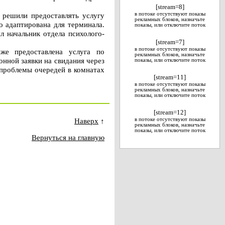
[stream=8]
 решили предоставлять услугу
в потоке отсутствуют показы
рекламных блоков, назначьте
о адаптирована для терминала.
показы, или отключите поток
л начальник отдела психолого-
[stream=7]
в потоке отсутствуют показы
же предоставлена услуга по
рекламных блоков, назначьте
онной заявки на свидания через
показы, или отключите поток
проблемы очередей в комнатах
[stream=11]
в потоке отсутствуют показы
рекламных блоков, назначьте
показы, или отключите поток
[stream=12]
Наверх
↑
в потоке отсутствуют показы
рекламных блоков, назначьте
показы, или отключите поток
Вернуться на главную