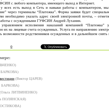
ФСИН с любого компьютера, имеющего выход в Интернет.
 у всех есть выход в Сеть и навыки работы с компьютером, мы
ние” через терминалы “Платежка”. Форма заявки будет специальн
лю необходимо указать адрес своей электронной почты, – отмети
 работы с осужденными ГУФСИН Андрей Луханин.
 управлением исполнения наказаний компанией “Платежка” у
ию их на лицевые счета осужденных. Услуга по направлению электр
ь возможности родственников осужденных и в дальнейшем снять 
0
мере:
ЛЬЧЕНКО)
а БАРКОВА)
нвестиции
(Виктор ЦАРЕВ)
а БАРКОВА)
(Ольга ЛИТВИНЕНКО)
га ПОЛЯНСКАЯ)
КОСТИКОВА)