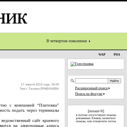
В четвертом поколении
WAP
PDA
17 апреля 2013 года, 18:05
Расширенный поиск
Текст: Татьяна ЕРМОЛАЕВА
Поиск на форуме
стно с компанией “Платежка”
ность подать через терминалы
[stream=6]
в потоке отсутствуют показы
рекламных блоков, назначьте
 ведомственный сайт краевого
показы, или отключите поток
ляются на электронные адреса