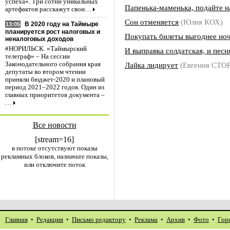
успеха». Три сотни уникальных
Папенька-маменька, подайте н
артефактов расскажут свои…
Сон отменяется
(Юлия КОХ)
В 2020 году на Таймыре
13:05
планируется рост налоговых и
Покупать билеты выгоднее но
неналоговых доходов
#НОРИЛЬСК. «Таймырский
И выправка солдатская, и песн
телеграф» – На сессии
Лайка лидирует
(Евгения СТ
Законодательного собрания края
депутаты во втором чтении
приняли бюджет-2020 и плановый
период 2021–2022 годов. Один из
главных приоритетов документа –
…
Все новости
[stream=16]
в потоке отсутствуют показы
рекламных блоков, назначьте показы,
или отключите поток
Главная
•
Редакция
•
Письмо редактору
•
Реклама
•
Архив
•
Фото
•
Гор