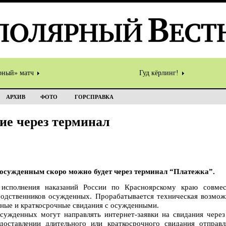
рный» матч
Гуд кёрлинг!
АРХИВ
ФОТО
ГОРСПРАВКА
ие через терминал
 осужденным скоро можно будет через терминал “Платежка”.
 исполнения наказаний России по Красноярскому краю совме
родственников осужденных. Прорабатывается техническая возмож
ьные и краткосрочные свидания с осужденными.
ужденных могут направлять интернет-заявки на свидания через
едоставлении длительного или краткосрочного свидания отправ