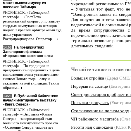
может вывезти мусор из
учреждений регионального ГУ
поселков Таймыра
– Учитывая тот факт, что не
#НОРИЛЬСК. «Таймырский
“Электронная заявка на свида
телеграф» – «РостТех» –
Для получения ответа заявите
региональный оператор по вывозу
педагогической и социальной
твердых коммунальных отходов –
За время сотрудничества с
подало в краевой арбитражный суд
иск к управлению
перечислению денег, зачислен
Росприроднадзора. Оператор…
терминалы позволит расширит
длительных свиданий.
На предприятиях
14:05
Заполярного филиала
«Норникеля» зажигают елки
#НОРИЛЬСК. «Таймырский
телеграф» – По традиции на
Читайте также в этом но
предприятиях-передовиках в день
выполнения плана устанавливают
Большая стройка
(Дарья ОМЕ
символ Нового года – елку и
зажигают на ней гирлянды. Таким
Перерыв на солнце
(Екатерин
образом…
Совет директоров одобряет и
В Публичной библиотеке
13:25
начали монтировать выставку
Посылки тронулись
(Екатерин
«Книга Севера»
#НОРИЛЬСК. «Таймырский
Столкновение на полном ходу
телеграф» – Выставка «Книга
ЧП районного масштаба
(Оль
Севера» – завершающий этап
большого межмузейного проекта
Работа над ошибками
(Юлия 
«Освоение Севера: тысяча лет