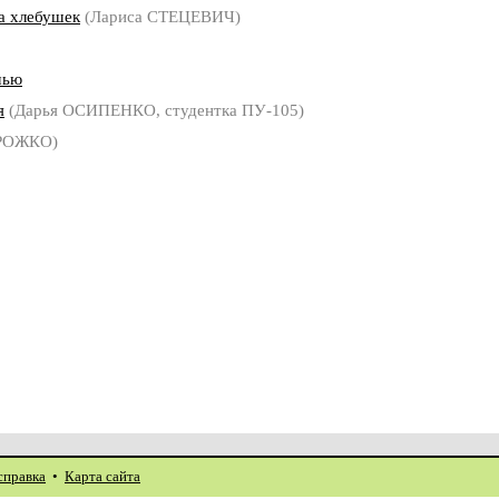
а хлебушек
(Лариса СТЕЦЕВИЧ)
чью
я
(Дарья ОСИПЕНКО, студентка ПУ-105)
ОРОЖКО)
справка
•
Карта сайта