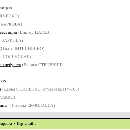
мере:
ЛЬЧЕНКО)
а БАРКОВА)
нвестиции
(Виктор ЦАРЕВ)
а БАРКОВА)
(Ольга ЛИТВИНЕНКО)
га ПОЛЯНСКАЯ)
а хлебушек
(Лариса СТЕЦЕВИЧ)
чью
я
(Дарья ОСИПЕНКО, студентка ПУ-105)
ОРОЖКО)
инал
(Татьяна ЕРМОЛАЕВА)
справка
•
Карта сайта