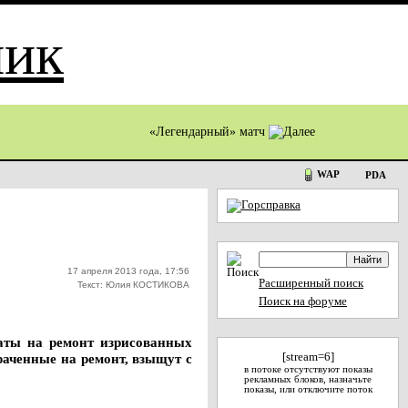
«Легендарный» матч
WAP
PDA
17 апреля 2013 года, 17:56
Расширенный поиск
Текст: Юлия КОСТИКОВА
Поиск на форуме
аты на ремонт изрисованных
раченные на ремонт, взыщут с
[stream=6]
в потоке отсутствуют показы
рекламных блоков, назначьте
показы, или отключите поток