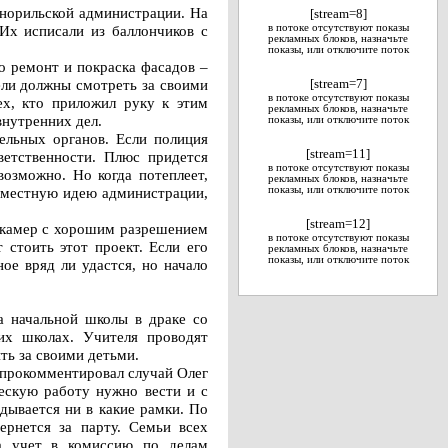
 норильской администрации. На
[stream=8]
Их исписали из баллончиков с
в потоке отсутствуют показы
рекламных блоков, назначьте
показы, или отключите поток
о ремонт и покраска фасадов –
ели должны смотреть за своими
[stream=7]
в потоке отсутствуют показы
ех, кто приложил руку к этим
рекламных блоков, назначьте
внутренних дел.
показы, или отключите поток
тельных органов. Если полиция
[stream=11]
ветственности. Плюс придется
в потоке отсутствуют показы
возможно. Но когда потеплеет,
рекламных блоков, назначьте
овместную идею администрации,
показы, или отключите поток
[stream=12]
окамер с хорошим разрешением
в потоке отсутствуют показы
 стоить этот проект. Если его
рекламных блоков, назначьте
показы, или отключите поток
ое вряд ли удастся, но начало
а начальной школы в драке со
их школах. Учителя проводят
ть за своими детьми.
 прокомментировал случай Олег
ескую работу нужно вести и с
дывается ни в какие рамки. По
ернется за парту. Семьи всех
на учет в комиссию по делам