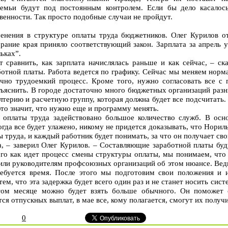
семьи будут под постоянным контролем. Если бы дело касалос
венности. Так просто подобные случаи не пройдут.
нения в структуре оплаты труда бюджетников. Олег Курилов от
брание края приняло соответствующий закон. Зарплата за апрель
ьках”.
 сравнить, как зарплата начислялась раньше и как сейчас, – ск
ботной платы. Работа ведется по графику. Сейчас мы меняем нор
очно трудоемкий процесс. Кроме того, нужно согласовать все с
зъяснить. В городе достаточно много бюджетных организаций разн
лтерию и расчетную группу, которая должна будет все подсчитать.
 это значит, что нужно еще и программу менять.
 оплаты труда задействовано большое количество служб. В осн
огда все будет улажено, никому не придется доказывать, что Нори
 труда, и каждый работник будет понимать, за что он получает сво
, – заверил Олег Курилов. – Составляющие заработной платы бу
ого как идет процесс смены структуры оплаты, мы понимаем, что
ли руководителям профсоюзных организаций об этом нюансе. Ведь 
требуется время. После этого мы подготовим свои положения и
м, что эта задержка будет всего один раз и не станет носить сист
этом месяце можно будет взять больше обычного. Он поможет 
ся отпускных выплат, в мае все, кому полагается, смогут их получи
0