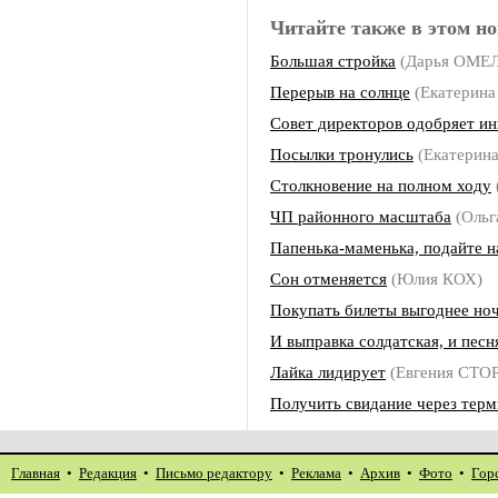
Читайте также в этом но
Большая стройка
(Дарья ОМЕ
Перерыв на солнце
(Екатерин
Совет директоров одобряет и
Посылки тронулись
(Екатерин
Столкновение на полном ходу
ЧП районного масштаба
(Оль
Папенька-маменька, подайте н
Сон отменяется
(Юлия КОХ)
Покупать билеты выгоднее но
И выправка солдатская, и песн
Лайка лидирует
(Евгения СТ
Получить свидание через терм
Главная
•
Редакция
•
Письмо редактору
•
Реклама
•
Архив
•
Фото
•
Гор