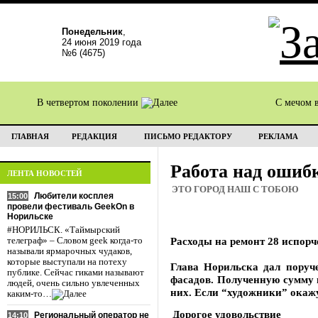
Понедельник
,
24 июня 2019 года
№6 (4675)
В четвертом поколении
С мечом 
ГЛАВНАЯ
РЕДАКЦИЯ
ПИСЬМО РЕДАКТОРУ
РЕКЛАМА
Работа над ошиб
ЛЕНТА НОВОСТЕЙ
ЭТО ГОРОД НАШ С ТОБОЮ
Любители косплея
15:00
провели фестиваль GeekOn в
Норильске
#НОРИЛЬСК. «Таймырский
Расходы на ремонт 28 испор
телеграф» – Словом geek когда-то
называли ярмарочных чудаков,
которые выступали на потеху
Глава Норильска дал поруч
публике. Сейчас гиками называют
фасадов. Полученную сумму в
людей, очень сильно увлеченных
них. Если “художники” окаж
каким-то…
Дорогое удовольствие
Региональный оператор не
14:10