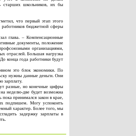
ь старших школьников, их бы
метил, что первый этап этого
 у работников бюджетной сферы
азал глава. – Компенсационные
мативные документы, положение
 профсоюзными организациями,
ых отраслей. Большая нагрузка
 До конца года работники будут
овном это блок экономики. По
льску нужны данные деньги. Они
ю зарплату.
дут разные, но конечные цифры
 на неделю-две будет возможна
пока принимался закон в крае,
 их подпишем. Могу успокоить
емный характер. Более того, мы
сгладить задержку зарплаты в
ть.