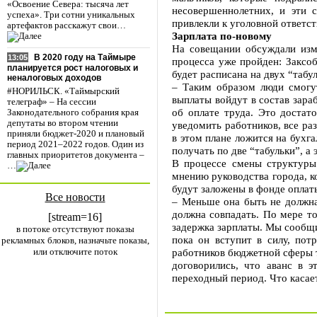
«Освоение Севера: тысяча лет
несовершеннолетних, и эти 
успеха». Три сотни уникальных
привлекли к уголовной ответст
артефактов расскажут свои…
Зарплата по-новому
На совещании обсуждали изме
В 2020 году на Таймыре
13:05
процесса уже пройден: Заксо
планируется рост налоговых и
будет расписана на двух “табул
неналоговых доходов
– Таким образом люди смогут
#НОРИЛЬСК. «Таймырский
выплаты войдут в состав зара
телеграф» – На сессии
об оплате труда. Это достат
Законодательного собрания края
депутаты во втором чтении
уведомить работников, все ра
приняли бюджет-2020 и плановый
в этом плане ложится на бухга
период 2021–2022 годов. Один из
получать по две “табульки”, а
главных приоритетов документа –
В процессе смены структуры
…
мнению руководства города, к
будут заложены в фонде оплаты
Все новости
– Меньше она быть не должна
должна совпадать. По мере т
[stream=16]
задержка зарплаты. Мы сообщи
в потоке отсутствуют показы
пока он вступит в силу, по
рекламных блоков, назначьте показы,
или отключите поток
работников бюджетной сферы те
договорились, что аванс в 
переходный период. Что касает