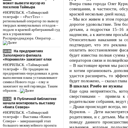
может вывезти мусор из
Вчера глава города Олег Кур
поселков Таймыра
совещании, в частности, обс
#НОРИЛЬСК. «Таймырский
краской несколько дней назад.
телеграф» – «РостТех» –
– Мы все живем в этом городе
региональный оператор по вывозу
дорогое удовольствие. Тем бо
твердых коммунальных отходов –
детьми, а подростки 15–16 
подало в краевой арбитражный суд
иск к управлению
надписям, а к жителям просьб
Росприроднадзора. Оператор…
Относительно наказания за с
подтвердит, что это реклама
оплатить восстановление фас
На предприятиях
14:05
будет известна полная сумма
Заполярного филиала
«Норникеля» зажигают елки
операторов связи и полицейск
#НОРИЛЬСК. «Таймырский
– В настоящее время мы расс
телеграф» – По традиции на
и хотим организовать дополни
предприятиях-передовиках в день
удастся расширить, то эффект
выполнения плана устанавливают
будет положено, – сказал глава
символ Нового года – елку и
В школах Рэмбо не нужны
зажигают на ней гирлянды. Таким
образом…
Еще одна неприятность, кото
сверстниками – привела к 
В Публичной библиотеке
13:25
родительские собрания, ведут
начали монтировать выставку
– Драки происходят всегда, н
«Книга Севера»
Курилов. – Дети насмотрятся
#НОРИЛЬСК. «Таймырский
родителями, и с детьми. Мы п
телеграф» – Выставка «Книга
Севера» – завершающий этап
поводу данного происшестви
большого межмузейного проекта
мальчиков, которые подрали