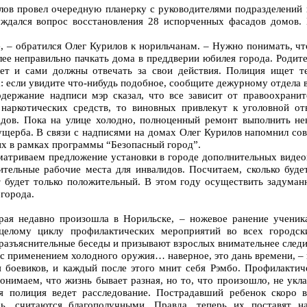
илов провел очередную планерку с руководителями подразделений
уждался вопрос восстановления 28 испорченных фасадов домов. 
, – обратился Олег Курилов к норильчанам. – Нужно понимать, чт
лее неправильно пачкать дома в преддверии юбилея города. Родит
лет и сами должны отвечать за свои действия. Полиция ищет т
а: если увидите что-нибудь подобное, сообщите дежурному отдела 
одержание надписи мэр сказал, что все зависит от правоохрани
 наркотических средств, то виновных привлекут к уголовной от
адов. Пока на улице холодно, полноценный ремонт выполнить не
 ущерба. В связи с надписями на домах Олег Курилов напомнил с
их в рамках программы “Безопасный город”.
матриваем предложение установки в городе дополнительных виде
тельные рабочие места для инвалидов. Посчитаем, сколько будет
 будет только положительный. В этом году осуществить задуманн
 города.
рая недавно произошла в Норильске, – ножевое ранение ученик
целому циклу профилактических мероприятий во всех городск
 разъяснительные беседы и призывают взрослых внимательнее следи
о с применением холодного оружия… наверное, это дань времени, –
 боевиков, и каждый после этого мнит себя Рэмбо. Профилактич
онимаем, что жизнь бывает разная, но то, что произошло, не укла
я полиция ведет расследование. Пострадавший ребенок скоро в
сь, считаются благополучными. Правда, теперь их поставят 