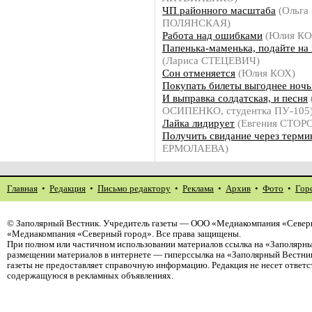
ЧП районного масштаба
(Ольга
ПОЛЯНСКАЯ)
Работа над ошибками
(Юлия К
Папенька-маменька, подайте на
(Лариса СТЕЦЕВИЧ)
Сон отменяется
(Юлия КОХ)
Покупать билеты выгоднее ноч
И выправка солдатская, и песня
ОСИПЕНКО, студентка ПУ-105
Лайка лидирует
(Евгения СТОР
Получить свидание через терми
ЕРМОЛАЕВА)
Главная
•
Редакция
•
Письмо редактору
•
Реклама
•
Архив
•
Фото
•
Гор
©
Заполярный Вестник
. Учредитель газеты — ООО «Медиакомпания «Северн
«Медиакомпания «Северный город». Все права защищены.
При полном или частичном использовании материалов ссылка на «Заполярны
размещении материалов в интернете — гиперссылка на «Заполярный Вестник
газеты не предоставляет справочную информацию. Редакция не несет ответ
содержащуюся в рекламных объявлениях.