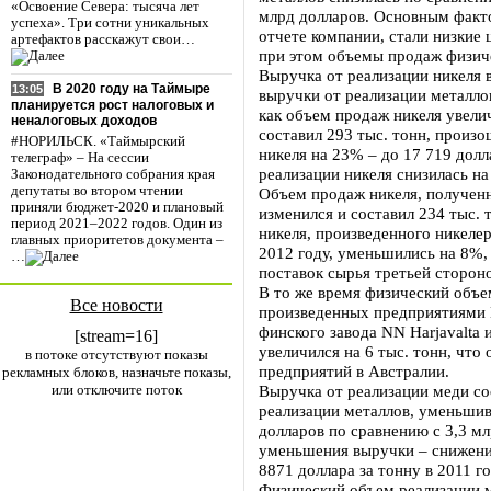
«Освоение Севера: тысяча лет
млрд долларов. Основным факто
успеха». Три сотни уникальных
отчете компании, стали низкие
артефактов расскажут свои…
при этом объемы продаж физич
Выручка от реализации никеля 
В 2020 году на Таймыре
13:05
выручки от реализации металло
планируется рост налоговых и
как объем продаж никеля увели
неналоговых доходов
составил 293 тыс. тонн, произ
#НОРИЛЬСК. «Таймырский
никеля на 23% – до 17 719 долл
телеграф» – На сессии
реализации никеля снизилась на
Законодательного собрания края
депутаты во втором чтении
Объем продаж никеля, полученн
приняли бюджет-2020 и плановый
изменился и составил 234 тыс.
период 2021–2022 годов. Один из
никеля, произведенного никеле
главных приоритетов документа –
2012 году, уменьшились на 8%,
…
поставок сырья третьей сторо
В то же время физический объе
Все новости
произведенных предприятиями Nor
финского завода NN Harjavalta 
[stream=16]
увеличился на 6 тыс. тонн, что
в потоке отсутствуют показы
предприятий в Австралии.
рекламных блоков, назначьте показы,
или отключите поток
Выручка от реализации меди со
реализации металлов, уменьшив
долларов по сравнению с 3,3 м
уменьшения выручки – снижение
8871 доллара за тонну в 2011 го
Физический объем реализации м