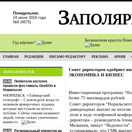
Понедельник
,
24 июня 2019 года
№6 (4675)
Бесконечная красота Пом
Гуд кёрлинг!
ГЛАВНАЯ
РЕДАКЦИЯ
ПИСЬМО РЕДАКТОРУ
РЕКЛАМА
АРХИВ
Совет директоров одобряет и
ЛЕНТА НОВОСТЕЙ
ЭКОНОМИКА И БИЗНЕС
Любители косплея
15:00
провели фестиваль GeekOn в
Норильске
Инвестиционная программа “Нор
#НОРИЛЬСК. «Таймырский
более 75 миллиардов рублей.
телеграф» – Словом geek когда-то
Совет директоров “Норильского
называли ярмарочных чудаков,
которые выступали на потеху
дивидендных выплат по итогам 
публике. Сейчас гиками называют
этом в ходе телефонной конфер
людей, очень сильно увлеченных
директора – руководитель блок
каким-то…
Малышев, пишут “Ведомости”. 
устанавливало, что ГМК выплат
Региональный оператор не
14:10