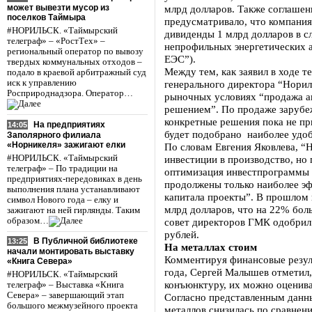
может вывезти мусор из
млрд долларов. Также соглашени
поселков Таймыра
предусматривало, что компания
#НОРИЛЬСК. «Таймырский
дивиденды 1 млрд долларов в с
телеграф» – «РостТех» –
непрофильных энергетических а
региональный оператор по вывозу
ЕЭС”).
твердых коммунальных отходов –
Между тем, как заявил в ходе 
подало в краевой арбитражный суд
иск к управлению
генерального директора “Норил
Росприроднадзора. Оператор…
рыночных условиях “продажа а
решением”. По продаже зарубе
конкретные решения пока не при
На предприятиях
14:05
будет подобрано наиболее удоб
Заполярного филиала
«Норникеля» зажигают елки
По словам Евгения Яковлева, “
#НОРИЛЬСК. «Таймырский
инвестиции в производство, но
телеграф» – По традиции на
оптимизация инвестпрограммы д
предприятиях-передовиках в день
продолжены только наиболее э
выполнения плана устанавливают
капитала проекты”. В прошлом 
символ Нового года – елку и
млрд долларов, что на 22% бол
зажигают на ней гирлянды. Таким
образом…
совет директоров ГМК одобрил
рублей.
В Публичной библиотеке
13:25
На металлах стоим
начали монтировать выставку
Комментируя финансовые резул
«Книга Севера»
года, Сергей Малышев отметил
#НОРИЛЬСК. «Таймырский
конъюнктуру, их можно оценива
телеграф» – Выставка «Книга
Севера» – завершающий этап
Согласно представленным данны
большого межмузейного проекта
металлов снизилась по сравнени