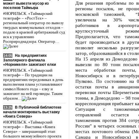
Для решения проблемы по в
может вывезти мусор из
поселков Таймыра
регионы посылок, не прош
#НОРИЛЬСК. «Таймырский
московской таможней, “П
телеграф» – «РостТех» –
увеличила на 30% числе
региональный оператор по вывозу
работников в аэропор
твердых коммунальных отходов –
круглосуточный реж
подало в краевой арбитражный суд
Предполагается, что тамож
иск к управлению
Росприроднадзора. Оператор…
будет производиться в други
позволит несколько разгруз
затор, образовавшийся в стол
На предприятиях
14:05
На 15 апреля из Домодедово
Заполярного филиала
вывезли по 80 тонн посыло
«Норникеля» зажигают елки
места обработки почты,
#НОРИЛЬСК. «Таймырский
телеграф» – По традиции на
Новосибирск и в петербург
предприятиях-передовиках в день
Пулково. По состоянию на 0
выполнения плана устанавливают
остатки почты в авиационн
символ Нового года – елку и
перевозки почты Шереметьево
зажигают на ней гирлянды. Таким
тонны, в Домодедово – 98 тон
образом…
корреспонденция прибывает к
В Публичной библиотеке
13:25
Ситуация с таможенны
начали монтировать выставку
отправлений остается 
«Книга Севера»
таможенник против 384 сотр
#НОРИЛЬСК. «Таймырский
России” в четырех основных
телеграф» – Выставка «Книга
местах почтового обмена (Мо
Севера» – завершающий этап
большого межмузейного проекта
Самара и Новосибирск) в