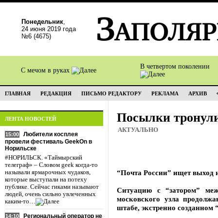
Понедельник
,
24 июня 2019 года
№6 (4675)
В четвертом поколении
С мечом в руках
ГЛАВНАЯ
РЕДАКЦИЯ
ПИСЬМО РЕДАКТОРУ
РЕКЛАМА
АРХИВ
Посылки тронул
ЛЕНТА НОВОСТЕЙ
АКТУАЛЬНО
Любители косплея
15:00
провели фестиваль GeekOn в
Норильске
#НОРИЛЬСК. «Таймырский
телеграф» – Словом geek когда-то
“Почта России” ищет выход 
называли ярмарочных чудаков,
которые выступали на потеху
публике. Сейчас гиками называют
Ситуацию с “затором” меж
людей, очень сильно увлеченных
московского узла продолжа
каким-то…
штабе, экстренно созданном 
Региональный оператор не
14:10