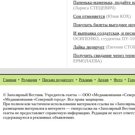
Папенька-маменька, подайте н
(Лариса СТЕЦЕВИЧ)
Сон отменяется
(Юлия КОХ)
Покупать билеты выгоднее но
И выправка солдатская, и песн
ОСИПЕНКО, студентка ПУ-10
Лайка лидирует
(Евгения СТ
Получить свидание через терм
ЕРМОЛАЕВА)
Главная
•
Редакция
•
Письмо редактору
•
Реклама
•
Архив
•
Фото
•
Гор
©
Заполярный Вестник
. Учредитель газеты — ООО «Медиакомпания «Северн
«Медиакомпания «Северный город». Все права защищены.
При полном или частичном использовании материалов ссылка на «Заполярны
размещении материалов в интернете — гиперссылка на «Заполярный Вестник
газеты не предоставляет справочную информацию. Редакция не несет ответ
содержащуюся в рекламных объявлениях.