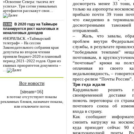
«Освоение Севера: тысяча лет
досмотреть менее 33 тонн, 
успеха». Три сотни уникальных
только на аэропорты московско
артефактов расскажут свои…
прибыло почти 39 тонн почт
что ежедневно в терминала
В 2020 году на Таймыре
досмотренными таможне
13:05
планируется рост налоговых и
отправлений.
неналоговых доходов
– Жаль, что завалы, образ
#НОРИЛЬСК. «Таймырский
проблем внутри Федеральн
телеграф» – На сессии
службы, в результате пришлос
Законодательного собрания края
“победными темпами” нещ
депутаты во втором чтении
приняли бюджет-2020 и плановый
почтовикам, в круглосуточно
период 2021–2022 годов. Один из
“почтовые” крюки на полс
главных приоритетов документа –
оплачивая из своего к
…
недальновидность, – говоритс
пресс-релизе “Почты России”.
Все новости
Три года ждали
Кардинально решить 
[stream=16]
своевременной доставке 
в потоке отсутствуют показы
помочь переговоры со стран
рекламных блоков, назначьте показы,
почтового союза об измене
или отключите поток
входа в страну.
Как сообщают информаген
снизить нагрузку на московс
куда приходит сейчас 90 п
международной почты Рос