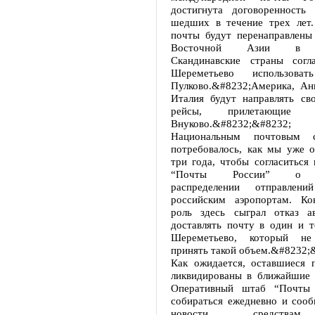
достигнута договоренность 
шедших в течение трех лет.
почты будут перенаправлены
Восточной Азии в Но
Скандинавские страны согл
Шереметьево использов
Пулково.&#8232;Америка, Анг
Италия будут направлять св
рейсы, прилетающие 
Внуково.&#8232;&#8232;
Национальным почтовым 
потребовалось, как мы уже о
три года, чтобы согласиться
“Почты России” о р
распределении отправлен
российским аэропортам. Ко
роль здесь сыграл отказ ав
доставлять почту в один и т
Шереметьево, который не
принять такой объем.&#8232;
Как ожидается, оставшиеся 
ликвидированы в ближайшие н
Оперативный штаб “Почты 
собираться ежедневно и сооб
новости средствам