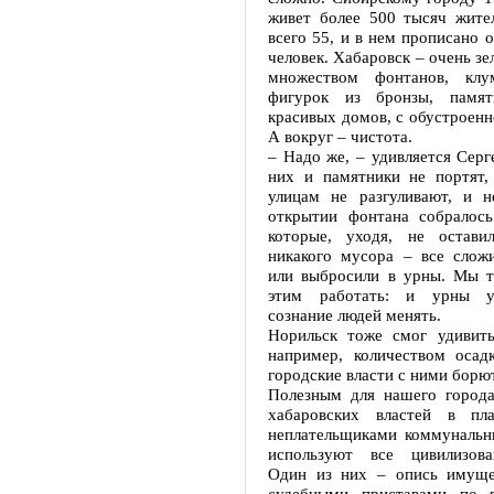
живет более 500 тысяч жите
всего 55, и в нем прописано 
человек. Хабаровск – очень зе
множеством фонтанов, клу
фигурок из бронзы, памятн
красивых домов, с обустроенн
А вокруг – чистота.
– Надо же, – удивляется Серг
них и памятники не портят,
улицам не разгуливают, и н
открытии фонтана собралось
которые, уходя, не остави
никакого мусора – все слож
или выбросили в урны. Мы т
этим работать: и урны ув
сознание людей менять.
Норильск тоже смог удивить
например, количеством осад
городские власти с ними борю
Полезным для нашего города
хабаровских властей в пл
неплательщиками коммунальн
используют все цивилизов
Один из них – опись имуще
судебными приставами по 