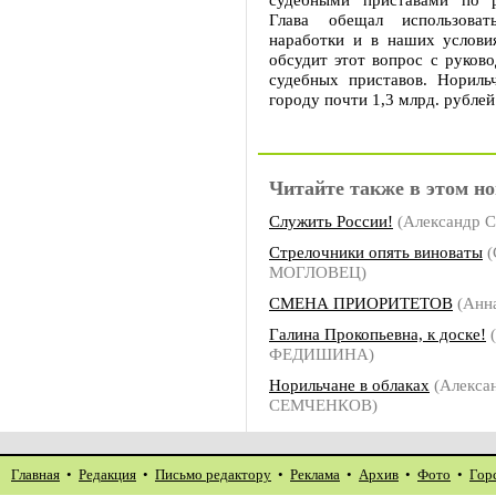
Глава обещал использоват
наработки и в наших услови
обсудит этот вопрос с руков
судебных приставов. Нориль
городу почти 1,3 млрд. рублей
Читайте также в этом но
Служить России!
(Александр
Стрелочники опять виноваты
(
МОГЛОВЕЦ)
СМЕНА ПРИОРИТЕТОВ
(Анн
Галина Прокопьевна, к доске!
(
ФЕДИШИНА)
Норильчане в облаках
(Алекса
СЕМЧЕНКОВ)
Главная
•
Редакция
•
Письмо редактору
•
Реклама
•
Архив
•
Фото
•
Гор