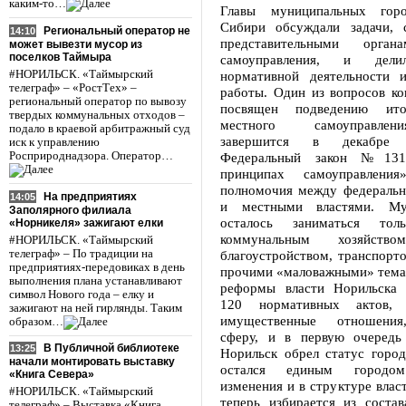
каким-то…
Главы муниципальных гор
Сибири обсуждали задачи, 
Региональный оператор не
14:10
представительными орган
может вывезти мусор из
поселков Таймыра
самоуправления, и дели
#НОРИЛЬСК. «Таймырский
нормативной деятельности и
телеграф» – «РостТех» –
работы. Один из вопросов к
региональный оператор по вывозу
посвящен подведению ит
твердых коммунальных отходов –
местного самоуправлен
подало в краевой арбитражный суд
завершится в декабре 
иск к управлению
Росприроднадзора. Оператор…
Федеральный закон №13
принципах самоуправления
полномочия между федеральн
На предприятиях
14:05
и местными властями. Мун
Заполярного филиала
осталось заниматься тол
«Норникеля» зажигают елки
коммунальным хозяйство
#НОРИЛЬСК. «Таймырский
телеграф» – По традиции на
благоустройством, транспорто
предприятиях-передовиках в день
прочими «маловажными» темам
выполнения плана устанавливают
реформы власти Норильска 
символ Нового года – елку и
120 нормативных актов, 
зажигают на ней гирлянды. Таким
имущественные отношения
образом…
сферу, и в первую очередь 
В Публичной библиотеке
13:25
Норильск обрел статус город
начали монтировать выставку
остался единым городом
«Книга Севера»
изменения и в структуре власт
#НОРИЛЬСК. «Таймырский
теперь избирается из состав
телеграф» – Выставка «Книга