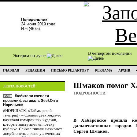
Понедельник
,
24 июня 2019 года
№6 (4675)
В четвертом поколении
Экстрим по душе
ГЛАВНАЯ
РЕДАКЦИЯ
ПИСЬМО РЕДАКТОРУ
РЕКЛАМА
АРХИВ
Шмаков помог Ха
ЛЕНТА НОВОСТЕЙ
ПОДРОБНОСТИ
Любители косплея
15:00
провели фестиваль GeekOn в
Норильске
#НОРИЛЬСК. «Таймырский
телеграф» – Словом geek когда-то
В Хабаровске прошла ко
называли ярмарочных чудаков,
которые выступали на потеху
дальневосточных городов.
публике. Сейчас гиками называют
Сергей Шмаков.
людей, очень сильно увлеченных