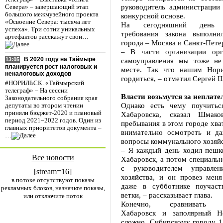
руководитель администрации
Севера» – завершающий этап
большого межмузейного проекта
конкурсной основе.
«Освоение Севера: тысяча лет
На сегодняшний день с
успеха». Три сотни уникальных
требования закона выполни
артефактов расскажут свои…
города – Москва и Санкт-Пете
– В части организации орг
В 2020 году на Таймыре
самоуправления мы тоже не
13:05
планируется рост налоговых и
месте. Так что нашим Нор
неналоговых доходов
гордиться, – отметил Сергей 
#НОРИЛЬСК. «Таймырский
телеграф» – На сессии
Власти возьмутся за неплат
Законодательного собрания края
Однако есть чему поучитьс
депутаты во втором чтении
приняли бюджет-2020 и плановый
Хабаровска, сказал Шмако
период 2021–2022 годов. Один из
пребывания в этом городе хва
главных приоритетов документа –
внимательно осмотреть и да
…
вопросы коммунального хозяйс
– Я каждый день ходил пешк
Все новости
Хабаровск, а потом специальн
с руководителем управлен
[stream=16]
хозяйства, и он провез мен
в потоке отсутствуют показы
даже в субботнике поучаств
рекламных блоков, назначьте показы,
ветки, – рассказывает глава.
или отключите поток
Конечно, сравнивать ма
Хабаровск и заполярный Н
сложно. Сибирскому городу 15