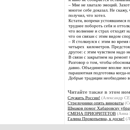
– Мне не хватало эмоций. Захот
многое себе доказал. Не скажу,
получил, что хотел.
Кстати, вопреки устоявшимся п
труднее побороть себя и оттолк
что волнение и страх отходят н
что он связан с этим видом спо
– Я столкнулся с этим во время
четырех километров. Предстоял
другое: с этим чувством надо н
В связи с закрытием на ремонт 
Разговор о том, чтобы обосно
давно. Объединение вполне лог
парашютная подготовка когда-н
Добрые традиции необходимо в
Читайте также в этом ном
Служить России!
(Александр 
Стрелочники опять виноваты
(С
Шмаков помог Хабаровску убра
СМЕНА ПРИОРИТЕТОВ
(Анна
Галина Прокопьевна, к доске!
(Л