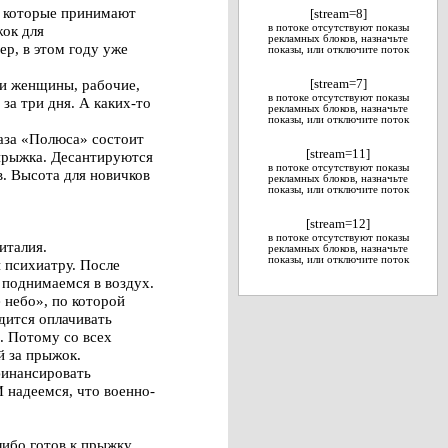
а, которые принимают
[stream=8]
жок для
в потоке отсутствуют показы
рекламных блоков, назначьте
р, в этом году уже
показы, или отключите поток
 и женщины, рабочие,
[stream=7]
в потоке отсутствуют показы
а три дня. А каких-то
рекламных блоков, назначьте
показы, или отключите поток
аза «Полюса» состоит
[stream=11]
 прыжка. Десантируются
в потоке отсутствуют показы
в. Высота для новичков
рекламных блоков, назначьте
показы, или отключите поток
[stream=12]
в потоке отсутствуют показы
италия.
рекламных блоков, назначьте
показы, или отключите поток
 психиатру. После
 поднимаемся в воздух.
 небо», по которой
дится оплачивать
. Потому со всех
й за прыжок.
финансировать
 надеемся, что военно-
либо готов к прыжку,