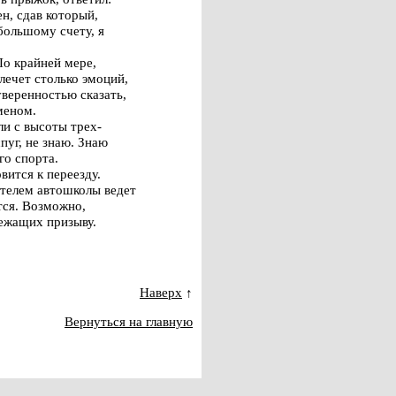
ен, сдав который,
большому счету, я
По крайней мере,
лечет столько эмоций,
уверенностью сказать,
меном.
ли с высоты трех-
пуг, не знаю. Знаю
го спорта.
вится к переезду.
телем автошколы ведет
тся. Возможно,
лежащих призыву.
Наверх
↑
Вернуться на главную