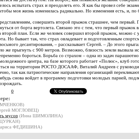
елось испытать страх и преодолеть его. Я как бы провел себе экзам
 чтобы моя жизнь изменилась радикально. Но изменения есть, и, по 
редставлениям, совершить второй прыжок страшнее, чем первый. 
нуться от борта вертолета. Связано это с тем, что первый прыжок в
а второй план. Если же человек совершил второй прыжок, можно с 
рта. Но бывает так, что страх овладевает и подготовленным спортс
 восьмого десантирования, – рассказывает Сергей. – До этого прыга
о же прыгнуть с 900 метров. Возможно, близость земли вызвала ис
епременно бороться. Борьба со страхом – одна из задач парашютно
молодежного центра, на базе которого работает «Полюс», клуб гото
ваться на территории РОСТО ДОСААФ, Виталий Андреев с руководи
ично, так как патриотические направления организаций перекликаю
ибудь снова войдет в программу подготовки молодых парней, под
озрождать.
0
ере:
СЕМЧЕНКОВ)
ергей МОГЛОВЕЦ)
ть мусор
(Инна ШИМОЛИНА)
 ЦУРКАН)
ариса ФЕДИШИНА)