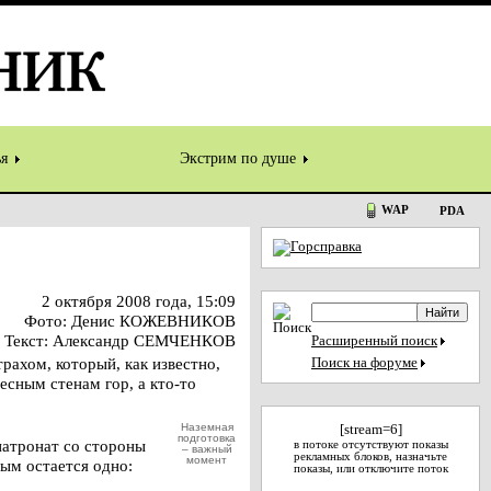
ья
Экстрим по душе
WAP
PDA
2 октября 2008 года, 15:09
Фото: Денис КОЖЕВНИКОВ
Текст: Александр СЕМЧЕНКОВ
Расширенный поиск
рахом, который, как известно,
Поиск на форуме
весным стенам гор, а кто-то
Наземная
[stream=6]
подготовка
патронат со стороны
в потоке отсутствуют показы
– важный
рекламных блоков, назначьте
момент
ым остается одно:
показы, или отключите поток