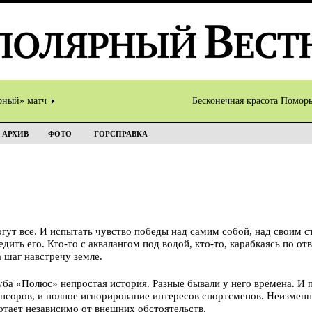
рный» матч
Бесконечная красота Помор
АРХИВ
ФОТО
ГОРСПРАВКА
гут все. И испытать чувство победы над самим собой, над своим ст
дить его. Кто-то с аквалангом под водой, кто-то, карабкаясь по от
та шаг навстречу земле.
ба «Полюс» непростая история. Разные бывали у него времена. И 
нсоров, и полное игнорирование интересов спортсменов. Неизменн
тает независимо от внешних обстоятельств.