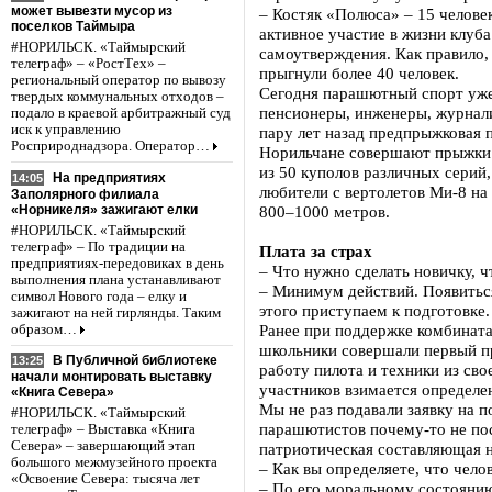
может вывезти мусор из
– Костяк «Полюса» – 15 челове
поселков Таймыра
активное участие в жизни клуб
#НОРИЛЬСК. «Таймырский
самоутверждения. Как правило,
телеграф» – «РостТех» –
прыгнули более 40 человек.
региональный оператор по вывозу
Сегодня парашютный спорт уже 
твердых коммунальных отходов –
пенсионеры, инженеры, журнали
подало в краевой арбитражный суд
иск к управлению
пару лет назад предпрыжковая 
Росприроднадзора. Оператор…
Норильчане совершают прыжки 
из 50 куполов различных серий
На предприятиях
14:05
любители с вертолетов Ми-8 на 
Заполярного филиала
«Норникеля» зажигают елки
800–1000 метров.
#НОРИЛЬСК. «Таймырский
телеграф» – По традиции на
Плата за страх
предприятиях-передовиках в день
– Что нужно сделать новичку,
выполнения плана устанавливают
– Минимум действий. Появиться
символ Нового года – елку и
этого приступаем к подготовке.
зажигают на ней гирлянды. Таким
Ранее при поддержке комбинат
образом…
школьники совершали первый п
В Публичной библиотеке
13:25
работу пилота и техники из сво
начали монтировать выставку
участников взимается определе
«Книга Севера»
Мы не раз подавали заявку на 
#НОРИЛЬСК. «Таймырский
парашютистов почему-то не пос
телеграф» – Выставка «Книга
Севера» – завершающий этап
патриотическая составляющая н
большого межмузейного проекта
– Как вы определяете, что чело
«Освоение Севера: тысяча лет
– По его моральному состоянию.