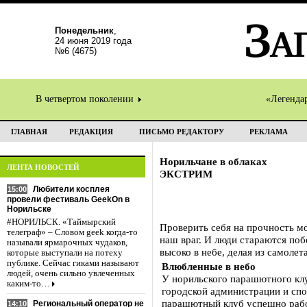
Понедельник
,
24 июня 2019 года
№6 (4675)
В четвертом поколении
«Легенда
ГЛАВНАЯ
РЕДАКЦИЯ
ПИСЬМО РЕДАКТОРУ
РЕКЛАМА
Норильчане в облаках
ЛЕНТА НОВОСТЕЙ
ЭКСТРИМ
Любители косплея
15:00
провели фестиваль GeekOn в
Норильске
#НОРИЛЬСК. «Таймырский
Проверить себя на прочность мо
телеграф» – Словом geek когда-то
наш враг. И люди стараются побе
называли ярмарочных чудаков,
высоко в небе, делая из самоле
которые выступали на потеху
публике. Сейчас гиками называют
Влюбленные в небо
людей, очень сильно увлеченных
У норильского парашютного клу
каким-то…
городской администрации и спо
парашютный клуб успешно рабо
Региональный оператор не
14:10