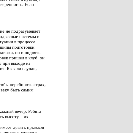
веренность. Если
ие не подразумевает
подвесные системы и
туации в процессе
инципы подготовки
навыки, но и поднять
овек пришел в клуб, он
о при выходе из
ия. Бывали случаи,
тобы перебороть страх,
ловеку быть самим
каждый вечер. Ребята
ть высоту – их
 имеет девять прыжков
ь прыжок, ответил: