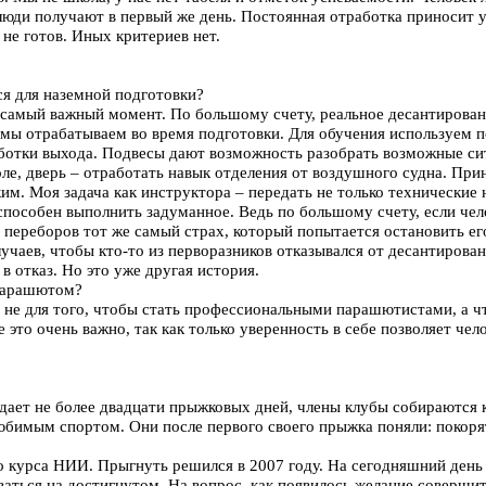
люди получают в первый же день. Постоянная отработка приносит у
 не готов. Иных критериев нет.
ся для наземной подготовки?
 самый важный момент. По большому счету, реальное десантирован
о мы отрабатываем во время подготовки. Для обучения используем 
аботки выхода. Подвесы дают возможность разобрать возможные си
ле, дверь – отработать навык отделения от воздушного судна. Пр
им. Моя задача как инструктора – передать не только технические 
 способен выполнить задуманное. Ведь по большому счету, если чел
переборов тот же самый страх, который попытается остановить ег
учаев, чтобы кто-то из перворазников отказывался от десантирован
 отказ. Но это уже другая история.
 парашютом?
т не для того, чтобы стать профессиональными парашютистами, а ч
 это очень важно, так как только уверенность в себе позволяет че
адает не более двадцати прыжковых дней, члены клубы собираются 
любимым спортом. Они после первого своего прыжка поняли: покоря
о курса НИИ. Прыгнуть решился в 2007 году. На сегодняшний день
ваться на достигнутом. На вопрос, как появилось желание совершит