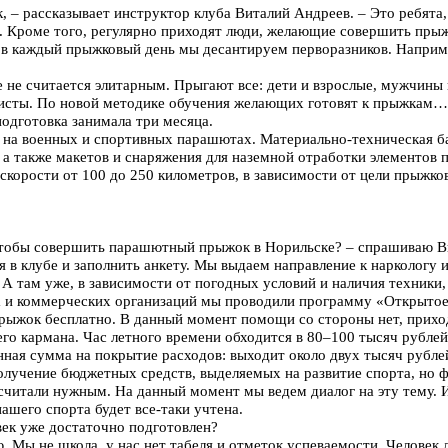
к, – рассказывает инструктор клуба Виталий Андреев. – Это ребят
а. Кроме того, регулярно приходят люди, желающие совершить пры
 в каждый прыжковый день мы десантируем перворазников. Наприме
не считается элитарным. Прыгают все: дети и взрослые, мужчины
сты. По новой методике обучения желающих готовят к прыжкам… з
подготовка занимала три месяца.
на военных и спортивных парашютах. Материально-техническая б
, а также макетов и снаряжения для наземной отработки элементов
скорости от 100 до 250 километров, в зависимости от цели прыжко
 чтобы совершить парашютный прыжок в Норильске? – спрашиваю В
 в клубе и заполнить анкету. Мы выдаем направление к наркологу и
 А там уже, в зависимости от погодных условий и наличия техники,
а и коммерческих организаций мы проводили программу «Открытое
рыжок бесплатно. В данный момент помощи со стороны нет, прихо
его кармана. Час летного времени обходится в 80–100 тысяч рублей
нная сумма на покрытие расходов: выходит около двух тысяч рубле
получение бюджетных средств, выделяемых на развитие спорта, но 
читали нужным. На данный момент мы ведем диалог на эту тему. И
ашего спорта будет все-таки учтена.
век уже достаточно подготовлен?
 Мы не школа, у нас нет табеля и отметок успеваемости. Человек 