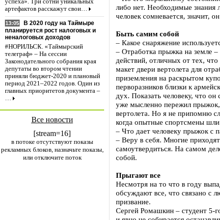
успеха». Три сотни уникальных
либо нет. Необходимые знания 
артефактов расскажут свои…
человек сомневается, значит, он
В 2020 году на Таймыре
13:05
планируется рост налоговых и
Быть самим собой
неналоговых доходов
– Какое снаряжение использует
#НОРИЛЬСК. «Таймырский
– Отработка прыжка на земле –
телеграф» – На сессии
действий, отличных от тех, чт
Законодательного собрания края
макет двери вертолета для отр
депутаты во втором чтении
приняли бюджет-2020 и плановый
приземления на раскрытом купо
период 2021–2022 годов. Один из
перворазников близки к армейск
главных приоритетов документа –
дух. Показать человеку, что он
…
уже мысленно пережил прыжок, 
вертолета. Но я не припомню сл
Все новости
когда опытные спортсмены шли в
– Что дает человеку прыжок с
[stream=16]
– Веру в себя. Многие приходя
в потоке отсутствуют показы
самоутвердиться. На самом деле
рекламных блоков, назначьте показы,
собой.
или отключите поток
Прыгают все
Несмотря на то что в году вып
обсуждают все, что связано с 
призвание.
Сергей Ромашкин – студент 5-г
и явно не собирается останавли