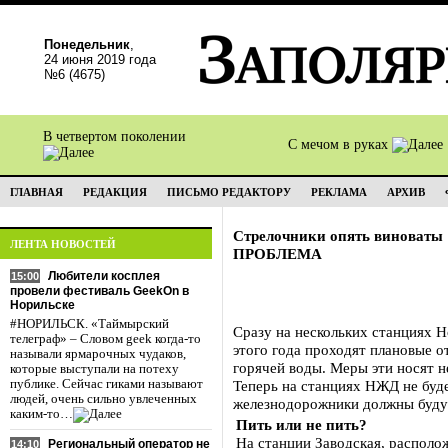
Понедельник
,
24 июня 2019 года
№6 (4675)
В четвертом поколении
С мечом в руках
ГЛАВНАЯ
РЕДАКЦИЯ
ПИСЬМО РЕДАКТОРУ
РЕКЛАМА
АРХИВ
Стрелочники опять виноваты
ЛЕНТА НОВОСТЕЙ
ПРОБЛЕМА
Любители косплея
15:00
провели фестиваль GeekOn в
Норильске
#НОРИЛЬСК. «Таймырский
Сразу на нескольких станциях Н
телеграф» – Словом geek когда-то
этого года проходят плановые о
называли ярмарочных чудаков,
горячей воды. Меры эти носят 
которые выступали на потеху
публике. Сейчас гиками называют
Теперь на станциях НЖД не буде
людей, очень сильно увлеченных
железнодорожники должны будут
каким-то…
Пить или не пить?
На станции Заводская, располо
Региональный оператор не
14:10