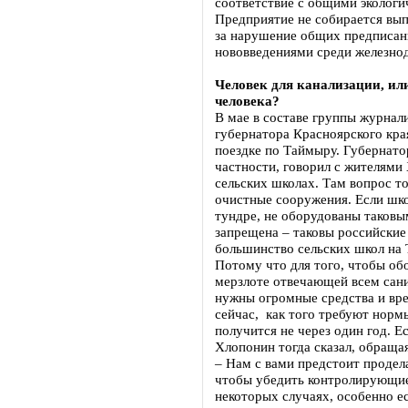
соответствие с общими эколог
Предприятие не собирается вы
за нарушение общих предписан
нововведениями среди железн
Человек для канализации, ил
человека?
В мае в составе группы журнал
губернатора Красноярского кра
поездке по Таймыру. Губернато
частности, говорил с жителями 
сельских школах. Там вопрос т
очистные сооружения. Если шк
тундре, не оборудованы таковы
запрещена – таковы российские
большинство сельских школ на
Потому что для того, чтобы об
мерзлоте отвечающей всем сан
нужны огромные средства и вре
сейчас, как того требуют нормы
получится не через один год. Е
Хлопонин тогда сказал, обраща
– Нам с вами предстоит проде
чтобы убедить контролирующие 
некоторых случаях, особенно е