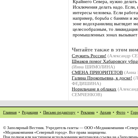
Крайнего Севера, нужно делать
Исключения делать надо. Если, к
интересы человека. Если работат
например, борьба с банями и 
зоне водохранилищ выглядит м
целесообразным, то ликвидация
промышленных зонах вызывает 
Читайте также в этом ном
Служить России!
(Александр 
Шмаков помог Хабаровску убра
(Инна ШИМОЛИНА)
СМЕНА ПРИОРИТЕТОВ
(Анна
Галина Прокопьевна, к доске!
(Л
ФЕДИШИНА)
Норильчане в облаках
(Алексан
СЕМЧЕНКОВ)
Главная
•
Редакция
•
Письмо редактору
•
Реклама
•
Архив
•
Фото
•
Гор
©
Заполярный Вестник
. Учредитель газеты — ООО «Медиакомпания «Северн
«Медиакомпания «Северный город». Все права защищены.
При полном или частичном использовании материалов ссылка на «Заполярны