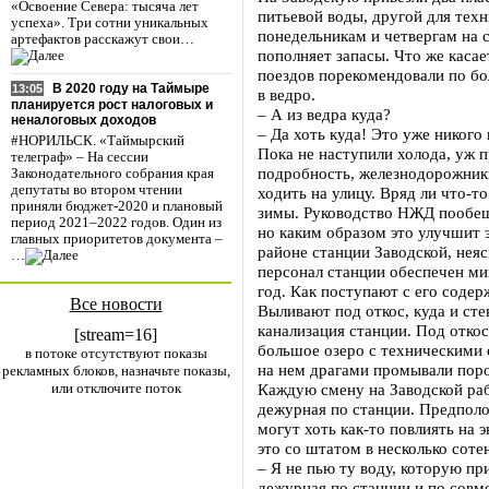
«Освоение Севера: тысяча лет
питьевой воды, другой для техн
успеха». Три сотни уникальных
понедельникам и четвергам на 
артефактов расскажут свои…
пополняет запасы. Что же касае
поездов порекомендовали по б
В 2020 году на Таймыре
13:05
в ведро.
планируется рост налоговых и
– А из ведра куда?
неналоговых доходов
– Да хоть куда! Это уже никого 
#НОРИЛЬСК. «Таймырский
Пока не наступили холода, уж п
телеграф» – На сессии
подробность, железнодорожник
Законодательного собрания края
депутаты во втором чтении
ходить на улицу. Вряд ли что-т
приняли бюджет-2020 и плановый
зимы. Руководство НЖД пообещ
период 2021–2022 годов. Один из
но каким образом это улучшит 
главных приоритетов документа –
районе станции Заводской, неяс
…
персонал станции обеспечен м
год. Как поступают с его соде
Все новости
Выливают под откос, куда и сте
канализация станции. Под отко
[stream=16]
большое озеро с техническими 
в потоке отсутствуют показы
на нем драгами промывали поро
рекламных блоков, назначьте показы,
или отключите поток
Каждую смену на Заводской раб
дежурная по станции. Предполо
могут хоть как-то повлиять на э
это со штатом в несколько соте
– Я не пью ту воду, которую пр
дежурная по станции и по совм