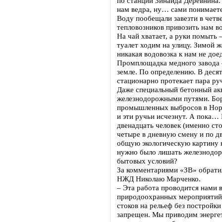
по станции Зинаида Деревнина.
нам ведра, ну… сами понимаете,
Воду пообещали завезти в четв
тепловозников привозить нам в
На чай хватает, а руки помыть 
туалет ходим на улицу. Зимой ж
никакая водовозка к нам не доед
Промплощадка медного завода –
земле. По определению. В деся
стационарно протекает пара руч
Даже специальный бетонный ак
железнодорожными путями. Бор
промышленных выбросов в Нори
и эти ручьи исчезнут. А пока…
двенадцать человек (именно сто
четыре в дневную смену и по д
общую экологическую картину 
нужно было лишать железнодо
бытовых условий?
За комментариями «ЗВ» обратил
НЖД Николаю Марченко.
– Эта работа проводится нами 
природоохранных мероприятий
стоков на рельеф без постройк
запрещен. Мы приводим энерге