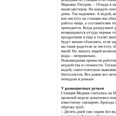
Марьяна Унгурян. – Откуда я зн
мыли цистерну. На каждую сме
дома. Так надежнее. А водой, к
как чистоту на станции мы обя
работа чище, а составителям те
приходится. Когда разгружают 
возвращаются оттуда черные о
продрогшие и еще в туалет вын
будут женам объяснять, если з
вы такие радетели за чистоту,
ямой! Но лишать людей возмож
воды – неправильно.
Нововведения принесли работн
неудобства и сложности. Таска
водой, самостоятельно вывалив
биотуалетов. Все равно все неч
попадали и раньше
У разноцветных ручьев
Станция Медная считалась на Н
прошлой неделе докатились нов
известному сценарию. Бригада 
обрезка труб.
– Десять дней уже сидим без во