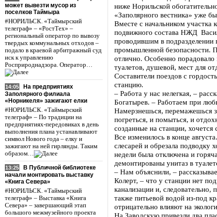
может вывезти мусор из
ниже Норильской обогатительн
поселков Таймыра
«Заполярного вестника» уже быв
#НОРИЛЬСК. «Таймырский
Вместе с начальником участка 
телеграф» – «РостТех» –
подвижного состава НЖД Васи
региональный оператор по вывозу
проводившим в подразделении 
твердых коммунальных отходов –
промышленной безопасности. П
подало в краевой арбитражный суд
иск к управлению
отлично. Особенно порадовало 
Росприроднадзора. Оператор…
туалетов, душевой, мест для о
Составители поездов с гордост
станцию.
На предприятиях
14:05
– Работа у нас нелегкая, – расс
Заполярного филиала
«Норникеля» зажигают елки
Богатырев. – Работаем при люб
#НОРИЛЬСК. «Таймырский
Намерзнешься, перемажешься за 
телеграф» – По традиции на
погреться, и помыться, и отдох
предприятиях-передовиках в день
созданные на станции, хочется 
выполнения плана устанавливают
Все изменилось в конце август
символ Нового года – елку и
слесарей и обрезала подводку 
зажигают на ней гирлянды. Таким
образом…
недели была отключена и горяча
демонтированы унитаз в туалет
В Публичной библиотеке
13:25
– Нам объяснили, – рассказыва
начали монтировать выставку
Колерт, – что у станции нет по
«Книга Севера»
канализации и, следовательно, 
#НОРИЛЬСК. «Таймырский
также питьевой водой из-под к
телеграф» – Выставка «Книга
Севера» – завершающий этап
отрицательно влияют на эколо
большого межмузейного проекта
На Заводскую привезли два пла