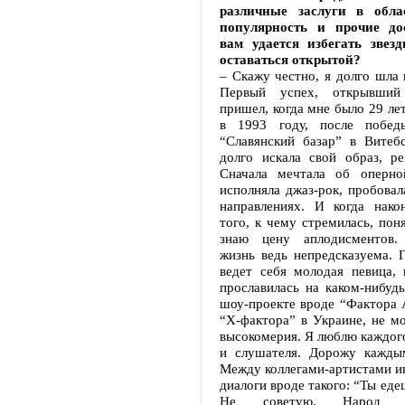
различные заслуги в облас
популярность и прочие до
вам удается избегать звез
оставаться открытой?
– Скажу честно, я долго шла 
Первый успех, открывший
пришел, когда мне было 29 лет
в 1993 году, после побед
“Славянский базар” в Витебс
долго искала свой образ, ре
Сначала мечтала об оперно
исполняла джаз-рок, пробовал
направлениях. И когда нако
того, к чему стремилась, пон
знаю цену аплодисментов. 
жизнь ведь непредсказуема. Г
ведет себя молодая певица, 
прославилась на каком-нибуд
шоу-проекте вроде “Фактора 
“X-фактора” в Украине, не мо
высокомерия. Я люблю каждого
и слушателя. Дорожу кажды
Между коллегами-артистами и
диалоги вроде такого: “Ты еде
Не советую. Народ т