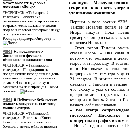
накануне Международног
может вывезти мусор из
поселков Таймыра
секретом, как стать увере
утонченной женщиной.
#НОРИЛЬСК. «Таймырский
телеграф» – «РостТех» –
региональный оператор по вывозу
Первым в поле зрения “ЗВ” 
твердых коммунальных отходов –
Таисии Повалий попал ее м
подало в краевой арбитражный суд
Игорь Лихута. Пока певи
иск к управлению
гримерке, он рассказывал, ка
Росприроднадзора. Оператор…
произвел Норильск.
– Этот город Таисии очень
На предприятиях
14:05
сказал Игорь. – Она сама п
Заполярного филиала
потому что родилась в декаб
«Норникеля» зажигают елки
мороз или прохладу. В гости
#НОРИЛЬСК. «Таймырский
и в Норильске в том чис
телеграф» – По традиции на
поддерживаем температуру в
предприятиях-передовиках в день
выполнения плана устанавливают
21 градуса. В зимнее время 
символ Нового года – елку и
съездить с Таисией в теплые
зажигают на ней гирлянды. Таким
что схожу с ума от солнца, а
образом…
предпочитает отдыхать н
курортах и базах. Хотя ни Тая
В Публичной библиотеке
13:25
начали монтировать выставку
назвать себя лыжниками.
«Книга Севера»
– Вы всегда сопровождае
#НОРИЛЬСК. «Таймырский
гастролях? Насколько 
телеграф» – Выставка «Книга
концертный график в этом г
Севера» – завершающий этап
– Новый год мы провели в Ге
большого межмузейного проекта