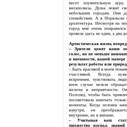
несет изумительную ауру
мегаполисы. Душа лежит ск
небольшим городам. Они д
спокойствия. А в Норильске 
архитектура. Несмотря на по
город мне очень понравился.
провела здесь не один, а два дн
Артистическая жизнь непред
– Зрители ценят ваши пе
голос, но не меньше вниман
и внешности, вашей манере 
результат работы или приро
– Быть красивой в моем поним
счастливой. Всегда нужн
искренним, чувствовать люде
коем случае нельзя обраща
мелочи и неприятности. Он
Поэтому, чтобы быть привлек
посоветовала замечать тольк
моменты. Когда человек начи
изнутри, он преображает
внутренне, но и внешне.
– Учитывая ваш стату
множество наград, званий