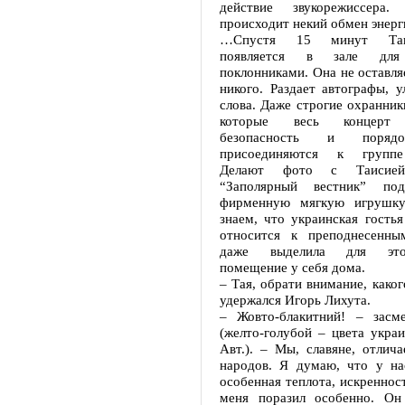
действие звукорежиссера
происходит некий обмен энер
…Спустя 15 минут Таи
появляется в зале дл
поклонниками. Она не оставля
никого. Раздает автографы, 
слова. Даже строгие охранник
которые весь концерт 
безопасность и поря
присоединяются к группе
Делают фото с Таисией
“Заполярный вестник” под
фирменную мягкую игрушк
знаем, что украинская гость
относится к преподнесенны
даже выделила для это
помещение у себя дома.
– Тая, обрати внимание, каког
удержался Игорь Лихута.
– Жовто-блакитний! – засме
(желто-голубой – цвета украи
Авт.). – Мы, славяне, отлич
народов. Я думаю, что у нас
особенная теплота, искреннос
меня поразил особенно. Он