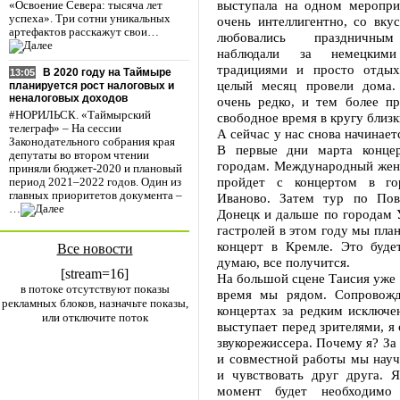
выступала на одном меропри
«Освоение Севера: тысяча лет
успеха». Три сотни уникальных
очень интеллигентно, со вку
артефактов расскажут свои…
любовались праздничным
наблюдали за немецкими
традициями и просто отдых
В 2020 году на Таймыре
13:05
целый месяц провели дома.
планируется рост налоговых и
неналоговых доходов
очень редко, и тем более пр
#НОРИЛЬСК. «Таймырский
свободное время в кругу близк
телеграф» – На сессии
А сейчас у нас снова начинает
Законодательного собрания края
В первые дни марта конце
депутаты во втором чтении
городам. Международный женс
приняли бюджет-2020 и плановый
пройдет с концертом в го
период 2021–2022 годов. Один из
главных приоритетов документа –
Иваново. Затем тур по Пов
…
Донецк и дальше по городам 
гастролей в этом году мы пла
концерт в Кремле. Это будет
Все новости
думаю, все получится.
[stream=16]
На большой сцене Таисия уже 1
в потоке отсутствуют показы
время мы рядом. Сопровожд
рекламных блоков, назначьте показы,
концертах за редким исключе
или отключите поток
выступает перед зрителями, я 
звукорежиссера. Почему я? За 
и совместной работы мы науч
и чувствовать друг друга. Я
момент будет необходимо