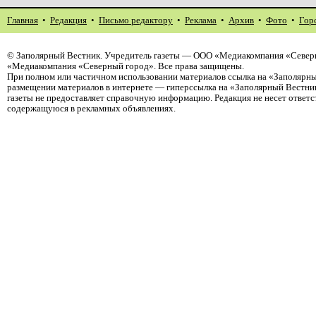
Главная
•
Редакция
•
Письмо редактору
•
Реклама
•
Архив
•
Фото
•
Гор
©
Заполярный Вестник
. Учредитель газеты — ООО «Медиакомпания «Северн
«Медиакомпания «Северный город». Все права защищены.
При полном или частичном использовании материалов ссылка на «Заполярны
размещении материалов в интернете — гиперссылка на «Заполярный Вестник
газеты не предоставляет справочную информацию. Редакция не несет ответ
содержащуюся в рекламных объявлениях.