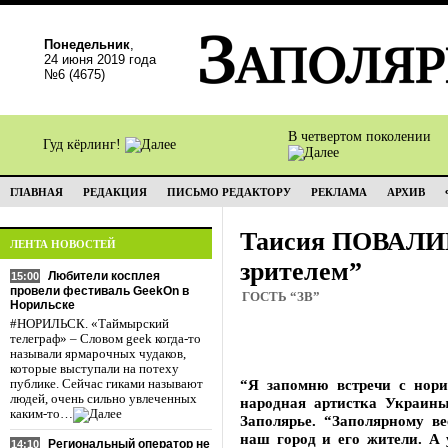
Понедельник
,
24 июня 2019 года
№6 (4675)
В четвертом поколении
Гуд кёрлинг!
ГЛАВНАЯ
РЕДАКЦИЯ
ПИСЬМО РЕДАКТОРУ
РЕКЛАМА
АРХИВ
Таисия ПОВАЛИ
ЛЕНТА НОВОСТЕЙ
зрителем”
Любители косплея
15:00
провели фестиваль GeekOn в
ГОСТЬ “ЗВ”
Норильске
#НОРИЛЬСК. «Таймырский
телеграф» – Словом geek когда-то
называли ярмарочных чудаков,
которые выступали на потеху
“Я запомню встречи с нори
публике. Сейчас гиками называют
людей, очень сильно увлеченных
народная артистка Украины
каким-то…
Заполярье. “Заполярному ве
наш город и его жители. А 
Региональный оператор не
14:10