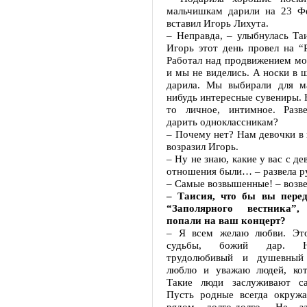
мальчишкам дарили на 23 Фе
вставил Игорь Лихута.
– Неправда, – улыбнулась Та
Игорь этот день провел на “
Работал над продвижением мо
и мы не виделись. А носки в ш
дарила. Мы выбирали для ма
нибудь интересные сувениры. Н
то личное, интимное. Разв
дарить одноклассникам?
– Почему нет? Нам девочки в 
возразил Игорь.
– Ну не знаю, какие у вас с д
отношения были… – развела р
– Самые возвышенные! – возве
– Таисия, что бы вы перед
“Заполярного вестника”
попали на ваш концерт?
– Я всем желаю любви. Это
судьбы, божий дар. Н
трудолюбивый и душевный
люблю и уважаю людей, кот
Такие люди заслуживают са
Пусть родные всегда окруж
рядом долго-долго. Не з