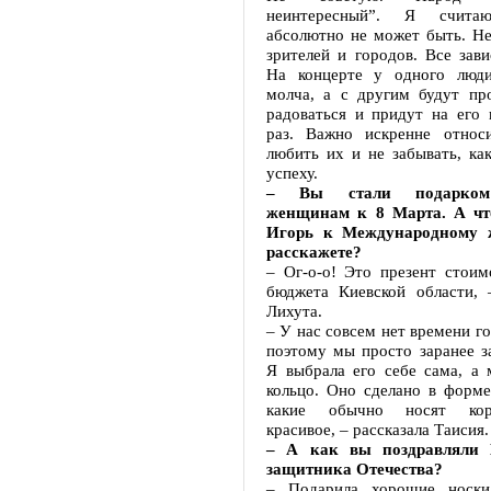
неинтересный”. Я счита
абсолютно не может быть. Не
зрителей и городов. Все зави
На концерте у одного люди
молча, а с другим будут про
радоваться и придут на его 
раз. Важно искренне относ
любить их и не забывать, ка
успеху.
– Вы стали подарком
женщинам к 8 Марта. А чт
Игорь к Международному 
расскажете?
– Ог-о-о! Это презент стоим
бюджета Киевской области,
Лихута.
– У нас совсем нет времени го
поэтому мы просто заранее з
Я выбрала его себе сама, а 
кольцо. Оно сделано в форме
какие обычно носят кор
красивое, – рассказала Таисия.
– А как вы поздравляли 
защитника Отечества?
– Подарила хорошие носки