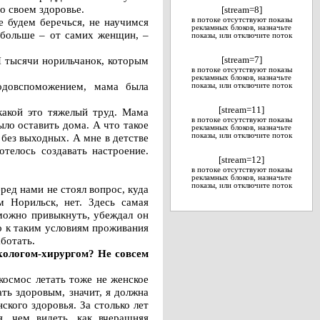
о своем здоровье.
[stream=8]
 будем беречься, не научимся
в потоке отсутствуют показы
рекламных блоков, назначьте
е больше – от самих женщин, –
показы, или отключите поток
И тысячи норильчанок, которым
[stream=7]
в потоке отсутствуют показы
о.
рекламных блоков, назначьте
одовспоможением, мама была
показы, или отключите поток
[stream=11]
какой это тяжелый труд. Мама
в потоке отсутствуют показы
ыло оставить дома. А что такое
рекламных блоков, назначьте
без выходных. А мне в детстве
показы, или отключите поток
отелось создавать настроение.
[stream=12]
в потоке отсутствуют показы
рекламных блоков, назначьте
показы, или отключите поток
ред нами не стоял вопрос, куда
 Норильск, нет. Здесь самая
 можно привыкнуть, убеждал он
то к таким условиям проживания
ботать.
кологом-хирургом? Не совсем
космос летать тоже не женское
ть здоровым, значит, я должна
ского здоровья. За столько лет
, чем видеть, как вчерашняя