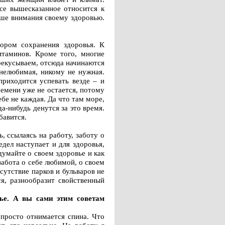
Все вышесказанное относится к
ьше внимания своему здоровью.
тором сохранения здоровья. К
таминов. Кроме того, многие
рекусываем, отсюда начинаются
 нелюбимая, никому не нужная.
риходится успевать везде – и
ремени уже не остается, потому
бе не каждая. Да что там море,
а-нибудь денутся за это время.
бавится.
, ссылаясь на работу, заботу о
едел наступает и для здоровья,
умайте о своем здоровье и как
забота о себе любимой, о своем
сутствие парков и бульваров не
ся, разнообразит свойственный
ье. А вы сами этим советам
 просто отнимается спина. Что