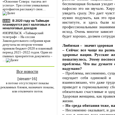
«Освоение Севера: тысяча лет
беспомощная больная уходит сч
успеха». Три сотни уникальных
пафосно это ни звучало. Хиру
артефактов расскажут свои…
увидеть сразу. Это дает чувс
нужно подумать, как это пра
В 2020 году на Таймыре
13:05
институте, и здесь были х
планируется рост налоговых и
профессиональными знаниями
неналоговых доходов
исход. Очень многое зависит 
#НОРИЛЬСК. «Таймырский
будет хорошо, должен сотрудни
телеграф» – На сессии
Законодательного собрания края
депутаты во втором чтении
Любимая – значит здоровая
приняли бюджет-2020 и плановый
– Сейчас все чаще на разны
период 2021–2022 годов. Один из
здоровье нации. Русские ж
главных приоритетов документа –
пошатнулось. Этому поспосо
…
проблемы. Что вы думаете 
надумано?
Все новости
– Проблемы, несомненно, суще
ощущает себя одинокой и н
[stream=16]
взаимосвязано, что даже труд
в потоке отсутствуют показы
приведет к гормональному сбо
рекламных блоков, назначьте показы,
или отключите поток
обязательно счастливые и зд
Здоровая женщина, как правило
жизни.
– Но среда обитания тоже, н
– Несомненно оказывает, и дос
у нас в четыре раза увеличи