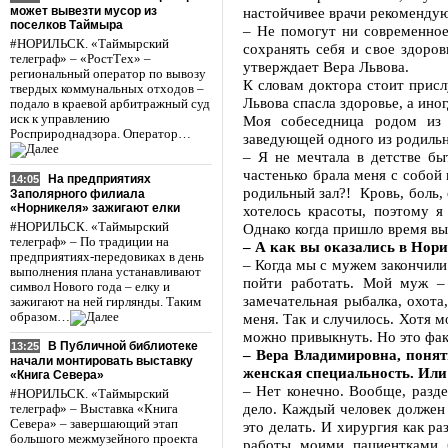
может вывезти мусор из
настойчивее врачи рекомендую
поселков Таймыра
– Не помогут ни современное
#НОРИЛЬСК. «Таймырский
сохранять себя и свое здоро
телеграф» – «РостТех» –
утверждает Вера Львова.
региональный оператор по вывозу
К словам доктора стоит присл
твердых коммунальных отходов –
Львова спасла здоровье, а ино
подало в краевой арбитражный суд
иск к управлению
Моя собеседница родом из 
Росприроднадзора. Оператор…
заведующей одного из родильн
– Я не мечтала в детстве бы
частенько брала меня с собой 
На предприятиях
14:05
родильный зал?! Кровь, боль,
Заполярного филиала
«Норникеля» зажигают елки
хотелось красоты, поэтому я
#НОРИЛЬСК. «Таймырский
Однако когда пришло время вы
телеграф» – По традиции на
– А как вы оказались в Нор
предприятиях-передовиках в день
– Когда мы с мужем закончили 
выполнения плана устанавливают
пойти работать. Мой муж – 
символ Нового года – елку и
замечательная рыбалка, охота
зажигают на ней гирлянды. Таким
образом…
меня. Так и случилось. Хотя м
можно привыкнуть. Но это фак
В Публичной библиотеке
13:25
– Вера Владимировна, понят
начали монтировать выставку
женская специальность. Или
«Книга Севера»
– Нет конечно. Вообще, разде
#НОРИЛЬСК. «Таймырский
дело. Каждый человек должен 
телеграф» – Выставка «Книга
Севера» – завершающий этап
это делать. И хирургия как р
большого межмузейного проекта
работы моими пациентками 