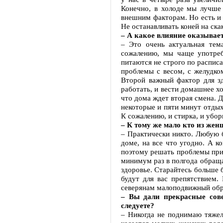
Конечно, в холоде мы лучше 
внешним факторам. Но есть и
Не останавливать коней на ска
– А какое влияние оказывает
– Это очень актуальная тем
сожалению, мы чаще употреб
питаются не строго по распис
проблемы с весом, с желудком
Второй важный фактор для з
работать, и вести домашнее хо
что дома ждет вторая смена. Д
некоторые и пяти минут отдыха
К сожалению, и стирка, и уборк
– К тому же мало кто из же
– Практически никто. Любую б
доме, на все что угодно. А ко
поэтому решать проблемы прих
минимум раз в полгода обращай
здоровье. Старайтесь больше б
будут для вас препятствием.
северянам малоподвижный об
– Вы дали прекрасные сове
следуете?
– Никогда не поднимаю тяжел