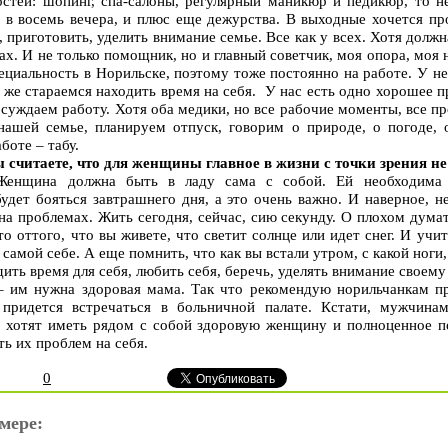
стей: шопинг, спа-салоны, регулярный маникюр и педикюр, то не
 в восемь вечера, и плюс еще дежурства. В выходные хочется про
 приготовить, уделить внимание семье. Все как у всех. Хотя долж
х. И не только помощник, но и главный советчик, моя опора, моя н
пециальность в Норильске, поэтому тоже постоянно на работе. У н
 же стараемся находить время на себя. У нас есть одно хорошее п
бсуждаем работу. Хотя оба медики, но все рабочие моменты, все п
ашей семье, планируем отпуск, говорим о природе, о погоде, о
аботе – табу.
 считаете, что для женщины главное в жизни с точки зрения н
Женщина должна быть в ладу сама с собой. Ей необходима у
удет бояться завтрашнего дня, а это очень важно. И наверное, 
на проблемах. Жить сегодня, сейчас, сию секунду. О плохом думат
о оттого, что вы живете, что светит солнце или идет снег. И учит
самой себе. А еще помнить, что как вы встали утром, с какой ноги
ть время для себя, любить себя, беречь, уделять внимание своему
– им нужна здоровая мама. Так что рекомендую норильчанкам пр
е придется встречаться в больничной палате. Кстати, мужчин
и хотят иметь рядом с собой здоровую женщину и полноценное п
ь их проблем на себя.
0
мере: