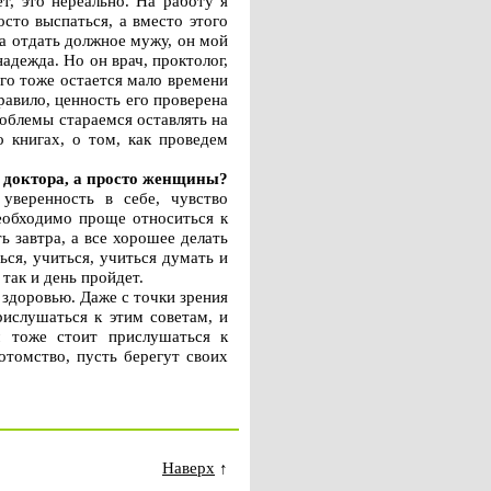
т, это нереально. На работу я
сто выспаться, а вместо этого
на отдать должное мужу, он мой
адежда. Но он врач, проктолог,
его тоже остается мало времени
равило, ценность его проверена
роблемы стараемся оставлять на
 книгах, о том, как проведем
е доктора, а просто женщины?
веренность в себе, чувство
необходимо проще относиться к
ь завтра, а все хорошее делать
ься, учиться, учиться думать и
, так и день пройдет.
 здоровью. Даже с точки зрения
ислушаться к этим советам, и
ам тоже стоит прислушаться к
отомство, пусть берегут своих
Наверх
↑