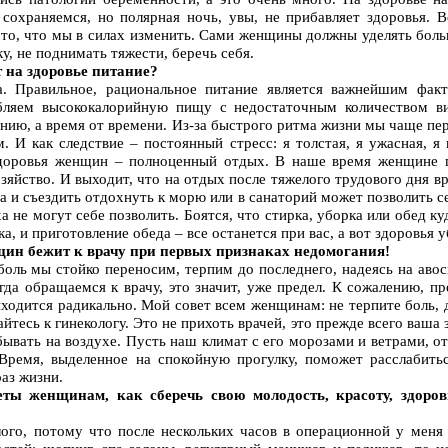
сохраняемся, но полярная ночь, увы, не прибавляет здоровья. 
 то, что мы в силах изменить. Сами женщины должны уделять бол
ку, не поднимать тяжести, беречь себя.
 на здоровье питание?
а. Правильное, рациональное питание является важнейшим фак
ляем высококалорийную пищу с недостаточным количеством ви
анию, а время от времени. Из-за быстрого ритма жизни мы чаще пе
. И как следствие – постоянный стресс: я толстая, я ужасная, я
доровья женщин – полноценный отдых. В наше время женщине п
зяйство. И выходит, что на отдых после тяжелого трудового дня в
а и съездить отдохнуть к морю или в санаторий может позволить се
 не могут себе позволить. Боятся, что стирка, уборка или обед куд
а, и приготовление обеда – все останется при вас, а вот здоровья у
нщин бежит к врачу при первых признаках недомогания!
оль мы стойко переносим, терпим до последнего, надеясь на авось
гда обращаемся к врачу, это значит, уже предел. К сожалению, пр
одится радикально. Мой совет всем женщинам: не терпите боль, д
тесь к гинекологу. Это не прихоть врачей, это прежде всего ваша 
ывать на воздухе. Пусть наш климат с его морозами и ветрами, от
 Время, выделенное на спокойную прогулку, поможет расслабить
раз жизни.
ты женщинам, как сберечь свою молодость, красоту, здоров
ого, потому что после нескольких часов в операционной у меня