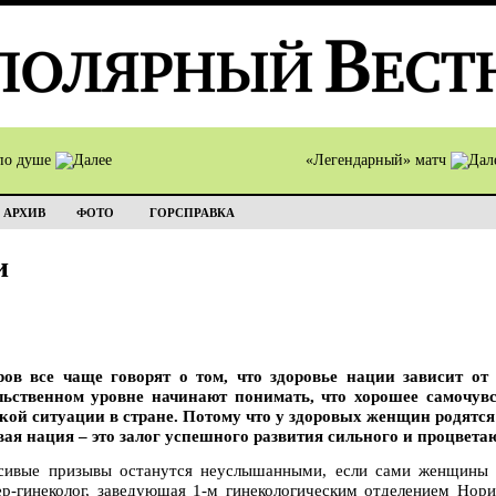
по душе
«Легендарный» матч
АРХИВ
ФОТО
ГОРСПРАВКА
и
ров все чаще говорят о том, что здоровье нации зависит от
ьственном уровне начинают понимать, что хорошее самочувс
ой ситуации в стране. Потому что у здоровых женщин родятся 
овая нация – это залог успешного развития сильного и процвета
сивые призывы останутся неуслышанными, если сами женщины н
-гинеколог, заведующая 1-м гинекологическим отделением Нори