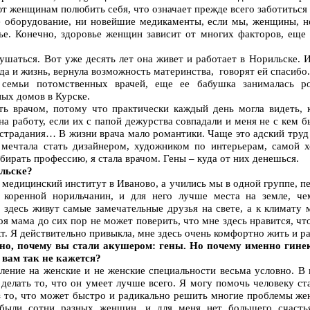
т женщинам полюбить себя, что означает прежде всего заботиться 
 оборудование, ни новейшие медикаменты, если мы, женщины, не
вье. Конечно, здоровье женщин зависит от многих факторов, ещ
ушаться. Вот уже десять лет она живет и работает в Норильске. 
гда и жизнь, вернула возможность материнства, говорят ей спасиб
семьи потомственных врачей, еще ее бабушка занималась р
ых домов в Курске.
ть врачом, потому что практически каждый день могла видеть, 
на работу, если их с папой дежурства совпадали и меня не с кем б
 страдания… В жизни врача мало романтики. Чаще это адский труд 
 мечтала стать дизайнером, художником по интерьерам, самой х
бирать профессию, я стала врачом. Гены – куда от них денешься.
ильске?
медицинский институт в Иваново, а учились мы в одной группе, пе
коренной норильчанин, и для него лучше места на земле, чем
, здесь живут самые замечательные друзья на свете, а к климату
оя мама до сих пор не может поверить, что мне здесь нравится, ч
т. Я действительно привыкла, мне здесь очень комфортно жить и ра
но, почему вы стали акушером: гены. Но почему именно гине
 вам так не кажется?
ление на женские и не женские специальности весьма условно. В 
делать то, что он умеет лучше всего. Я могу помочь человеку ста
аз то, что может быстро и радикально решить многие проблемы жен
были сотни разных женщин, и для меня нет большего счастья