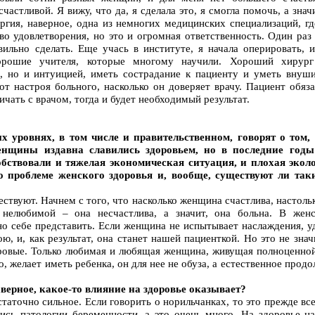
астливой. Я вижу, что да, я сделала это, я смогла помочь, а знач
ргия, наверное, одна из немногих медицинских специализаций, гд
тво удовлетворения, но это и огромная ответственность. Один раз
вильно сделать. Еще учась в институте, я начала оперировать, 
орошие учителя, которые многому научили. Хороший хирург
, но и интуицией, иметь сострадание к пациенту и уметь внуш
от настроя больного, насколько он доверяет врачу. Пациент обяза
чать с врачом, тогда и будет необходимый результат.
х уровнях, в том числе и правительственном, говорят о том,
енщины издавна славились здоровьем, но в последние годы
бствовали и тяжелая экономическая ситуация, и плохая экол
о проблеме женского здоровья и, вообще, существуют ли так
ствуют. Начнем с того, что насколько женщина счастлива, настоль
елюбимой – она несчастлива, а значит, она больна. В женс
но себе представить. Если женщина не испытывает наслаждения, уд
ю, и, как результат, она станет нашей пациенткой. Но это не зна
оровые. Только любимая и любящая женщина, живущая полноценно
, желает иметь ребенка, он для нее не обуза, а естественное продо
аверное, какое-то влияние на здоровье оказывает?
таточно сильное. Если говорить о норильчанках, то это прежде все
лись патологии беременности, а это очень много. На здоровье 