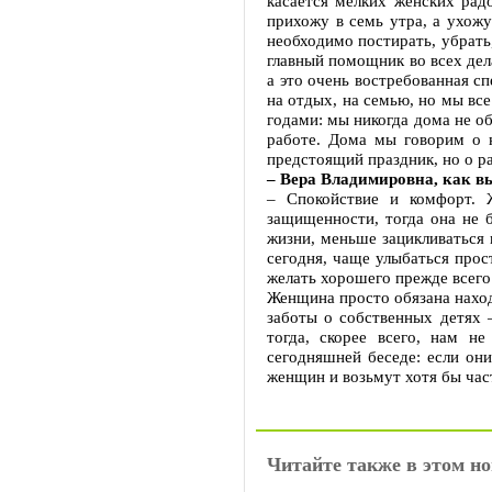
касается мелких женских радо
прихожу в семь утра, а ухожу
необходимо постирать, убрать,
главный помощник во всех дела
а это очень востребованная с
на отдых, на семью, но мы все
годами: мы никогда дома не о
работе. Дома мы говорим о н
предстоящий праздник, но о р
– Вера Владимировна, как вы
– Спокойствие и комфорт. 
защищенности, тогда она не б
жизни, меньше зацикливаться 
сегодня, чаще улыбаться прост
желать хорошего прежде всего 
Женщина просто обязана находи
заботы о собственных детях 
тогда, скорее всего, нам н
сегодняшней беседе: если он
женщин и возьмут хотя бы част
Читайте также в этом но