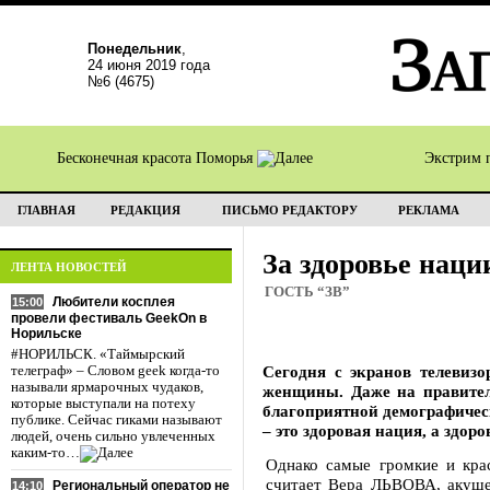
Понедельник
,
24 июня 2019 года
№6 (4675)
Бесконечная красота Поморья
Экстрим 
ГЛАВНАЯ
РЕДАКЦИЯ
ПИСЬМО РЕДАКТОРУ
РЕКЛАМА
За здоровье наци
ЛЕНТА НОВОСТЕЙ
ГОСТЬ “ЗВ”
Любители косплея
15:00
провели фестиваль GeekOn в
Норильске
#НОРИЛЬСК. «Таймырский
Сегодня с экранов телевизо
телеграф» – Словом geek когда-то
называли ярмарочных чудаков,
женщины. Даже на правител
которые выступали на потеху
благоприятной демографическ
публике. Сейчас гиками называют
– это здоровая нация, а здор
людей, очень сильно увлеченных
каким-то…
Однако самые громкие и кра
считает Вера ЛЬВОВА, акушер
Региональный оператор не
14:10