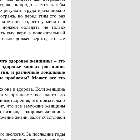
ит, жизнь продолжается, как бы
е результат труда врача можно
 отрежь, но перед этим сто раз
и мне повезло, что у меня и в
 должен обладать не только
ить ему веру в положительный
тельно должен верить, что все
 что здоровье женщины – это
 здоровье многих россиянок
огия, и различные локальные
ие проблемы? Может, все это
ко она и здорова. Если женщина
ком организме все настолько
овлетворения, это обязательно
чит, что все замужние женщины
й жизнью, – здоровая женщина.
лжение жизни, залог счастливой
го экология. За последние годы
наших женщин влияет и климат.