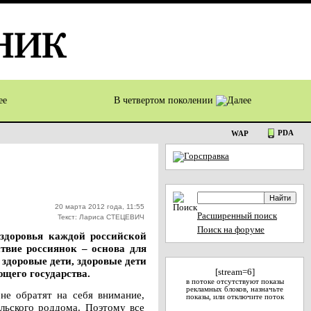
В четвертом поколении
PDA
WAP
20 марта 2012 года, 11:55
Расширенный поиск
Текст: Лариса СТЕЦЕВИЧ
Поиск на форуме
 здоровья каждой российской
твие россиянок – основа для
здоровые дети, здоровые дети
ющего государства.
[stream=6]
в потоке отсутствуют показы
рекламных блоков, назначьте
е обратят на себя внимание,
показы, или отключите поток
льского роддома. Поэтому все