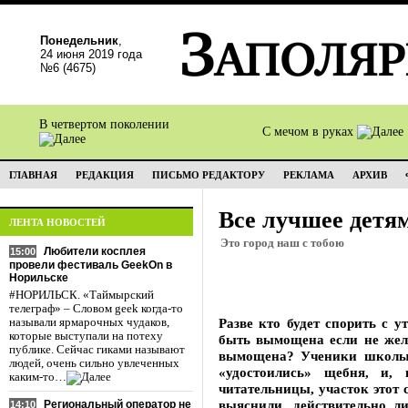
Понедельник
,
24 июня 2019 года
№6 (4675)
В четвертом поколении
С мечом в руках
ГЛАВНАЯ
РЕДАКЦИЯ
ПИСЬМО РЕДАКТОРУ
РЕКЛАМА
АРХИВ
Все лучшее детя
ЛЕНТА НОВОСТЕЙ
Это город наш с тобою
Любители косплея
15:00
провели фестиваль GeekOn в
Норильске
#НОРИЛЬСК. «Таймырский
телеграф» – Словом geek когда-то
Разве кто будет спорить с 
называли ярмарочных чудаков,
которые выступали на потеху
быть вымощена если не желт
публике. Сейчас гиками называют
вымощена? Ученики школы 
людей, очень сильно увлеченных
«удостоились» щебня, и,
каким-то…
читательницы, участок этот
выяснили, действительно л
Региональный оператор не
14:10