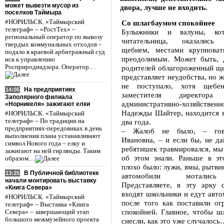
может вывезти мусор из
двора, лучше не входить.
поселков Таймыра
#НОРИЛЬСК. «Таймырский
Со шлагбаумом спокойнее
телеграф» – «РостТех» –
Булыжники и валуны, кот
региональный оператор по вывозу
читательница, оказались
твердых коммунальных отходов –
щебнем, местами крупноват
подало в краевой арбитражный суд
преодолимым. Может быть, 
иск к управлению
Росприроднадзора. Оператор…
родителей облагороженный ще
представляет неудобства, но ж
не поступало, хотя щебе
На предприятиях
14:05
заместителя директо
Заполярного филиала
административно-хозяйст
«Норникеля» зажигают елки
Надежды Шайтер, находится в
#НОРИЛЬСК. «Таймырский
телеграф» – По традиции на
два года.
предприятиях-передовиках в день
– Жалоб не было, – гов
выполнения плана устанавливают
Ивановна, – и если бы, не дай
символ Нового года – елку и
ребятишек травмировался, мы
зажигают на ней гирлянды. Таким
об этом знали. Раньше в эт
образом…
плохо было: лужи, ямы, рытви
В Публичной библиотеке
13:25
автомобили мотались
начали монтировать выставку
Представляете, в эту арку 
«Книга Севера»
входят школьники и едут авто
#НОРИЛЬСК. «Таймырский
после того как поставили ог
телеграф» – Выставка «Книга
спокойней. Главное, чтобы ш
Севера» – завершающий этап
большого межмузейного проекта
снесли, как это уже случалось