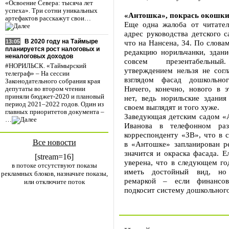
«Освоение Севера: тысяча лет
успеха». Три сотни уникальных
«Антошка», покрась окошки
артефактов расскажут свои…
Еще одна жалоба от читател
адрес руководства детского 
В 2020 году на Таймыре
что на Нансена, 34. По слова
13:05
планируется рост налоговых и
редакцию норильчанки, здани
неналоговых доходов
совсем презентабель
#НОРИЛЬСК. «Таймырский
утверждением нельзя не согл
телеграф» – На сессии
взглядом фасад дошкольног
Законодательного собрания края
Ничего, конечно, нового в 
депутаты во втором чтении
приняли бюджет-2020 и плановый
нет, ведь норильские здания
период 2021–2022 годов. Один из
своем выглядят и того хуже.
главных приоритетов документа –
Заведующая детским садом «
…
Иванова в телефонном разг
корреспонденту «ЗВ», что в 
Все новости
в «Антошке» запланирован р
значится и окраска фасада. Е
[stream=16]
уверена, что в следующем го
в потоке отсутствуют показы
иметь достойный вид, но
рекламных блоков, назначьте показы,
ремаркой – если финансо
или отключите поток
подкосит систему дошкольного