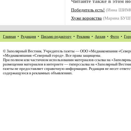
Читайте также в этом но
Победитель есть!
(Инна ШИМ
Хуже воровства
(Марина БУШ
Главная
•
Редакция
•
Письмо редактору
•
Реклама
•
Архив
•
Фото
•
Гор
©
Заполярный Вестник
. Учредитель газеты — ООО «Медиакомпания «Северн
«Медиакомпания «Северный город». Все права защищены.
При полном или частичном использовании материалов ссылка на «Заполярны
размещении материалов в интернете — гиперссылка на «Заполярный Вестник
газеты не предоставляет справочную информацию. Редакция не несет ответ
содержащуюся в рекламных объявлениях.