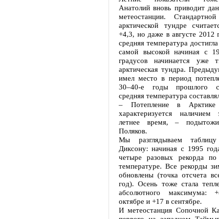
Анатолий вновь приводит дан
метеостанции. Стандартн
арктической тундре считает
+4,3, но даже в августе 2012 
средняя температура достигла 
самой высокой начиная с 1
градусов начинается уже т
арктическая тундра. Предыду
имел место в период потепл
30–40-е годы прошлого ст
средняя температура составлял
– Потепление в Арктике
характеризуется наличием 
летнее время, – подытожи
Поляков.
Мы разглядываем таблицу
Диксону: начиная с 1995 год
четыре разовых рекорда по
температуре. Все рекорды зи
обновлены (точка отсчета вс
год). Осень тоже стала тепл
абсолютного максимума: 
октябре и +17 в сентябре.
И метеостанция Сопочной Ка
первого на западном Таймы