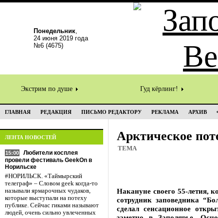
Понедельник
,
24 июня 2019 года
№6 (4675)
Экстрим по душе
Гуд кёрлинг!
ГЛАВНАЯ
РЕДАКЦИЯ
ПИСЬМО РЕДАКТОРУ
РЕКЛАМА
АРХИВ
Арктическое пот
ЛЕНТА НОВОСТЕЙ
ТЕМА
Любители косплея
15:00
провели фестиваль GeekOn в
Норильске
#НОРИЛЬСК. «Таймырский
телеграф» – Словом geek когда-то
Накануне своего 55-летия, к
называли ярмарочных чудаков,
которые выступали на потеху
сотрудник заповедника “Б
публике. Сейчас гиками называют
сделал сенсационное открыт
людей, очень сильно увлеченных
заметно в Заполярье. Осн