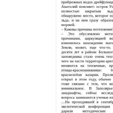
прибрежных водах дрейфующи
Анатолий поясняет: остров У
полностью закрытым льд
обнаружено место, которое о
льда, и на нем сразу образо
моржей.
– Каковы причины потепления
– Это обусловлено метео
причинами, циркуляцией во
изменилось нахождение маг
Земли, может, еще что-то.
десяти лет в районе Большог
заповедника стало очень тепл
чего на части территории арк
меняются на тепличные, пр
птицы-краснокнижники:
краснозобая казарки. Прол
открыт в этом году, обычно 
тоже связано с тем, что ко
минимальное. В Заполярь
ландшафты, сейчас исслед
вопроса занимаются ученые из
…На проходившей в сентябр
экологической конференции
дарили методические р