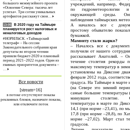
большого межмузейного проекта
учреждений, например, Феде
«Освоение Севера: тысяча лет
по гидрометеорологии и
успеха». Три сотни уникальных
окружающей среды. Он
артефактов расскажут свои…
наблюдения таймырских метео
А началось все с докуме
В 2020 году на Таймыре
13:05
планируется рост налоговых и
простому обывателю показа
неналоговых доходов
бумажкой.
#НОРИЛЬСК. «Таймырский
Мамонту стало жарко?
телеграф» – На сессии
– Началось все с документ
Законодательного собрания края
получили от нашего сотрудни
депутаты во втором чтении
рассказывает Анатолий. – Он
приняли бюджет-2020 и плановый
период 2021–2022 годов. Один из
течение столетия рекорды 
главных приоритетов документа –
максимуму температур в зимн
…
установлены на Диксоне дваж
феврале 2012 года, соответств
Все новости
градуса. На Таймыре в марте и
(на Севере это зимний перио
[stream=16]
самые большие температуры (
в потоке отсутствуют показы
минувшее столетие. Ср
рекламных блоков, назначьте показы,
температура в марте по Дикс
или отключите поток
14,1 (при норме –23,41), по м
17,8 (при норме –28,8), по Ха
норме –27,02). Март стал те
градусов.
Летние показатели тоже