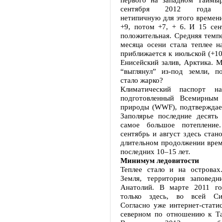
сентября 2012 года за
нетипичную для этого времен
+9, потом +7, + 6. И 15 сен
положительная. Средняя темп
месяца осени стала теплее н
приближается к июльской (+10)
Енисейский залив, Арктика. 
“выглянул” из-под земли, 
стало жарко?
Климатический паспорт на
подготовленный Всемирным
природы (WWF), подтверждает
Заполярье последние десять 
самое большое потепление.
сентябрь и август здесь стано
длительном продолжении врем
последних 10–15 лет.
Минимум ледовитости
Теплее стало и на островах
Земля, территория заповедни
Анатолий. В марте 2011 го
только здесь, во всей Си
Согласно уже интернет-стати
северном по отношению к Т