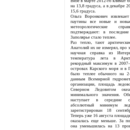
Визе в марте 2012-го климат 
на 13,8 градуса, а в декабре 2
15,6 градуса.
Ольга Воронкович извлекае
паутины все новые и нов
метеорологические спра
подтверждают: в последние
Заполярье стало теплее.
Раз тепло, тают арктическ
Анатолий их не измерял, про э
научная справка из Интерн
температура лета в Аркт
рекордный максимум в 2007–
островах Карского моря и в 
было теплее обычного на 2
данным Всемирной гидромет
организации, площадь ледов
Северном Ледовитом оке
минимального значения. О
наступает в середине се
абсолютный минимум лед
зарегистрирован 18 сентяб
Теперь уже 16 августа площадь
оказалась еще меньше. За по
она уменьшилась на 13 про