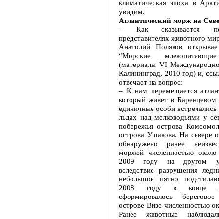
климатическая эпоха в Аркт
увидим.
Атлантический морж на Сев
– Как сказывается по
представителях животного ми
Анатолий Поляков открывае
“Морские млекопитающие
(материалы VI Международно
Калининград, 2010 год) и, ссы
отвечает на вопрос:
– К нам перемещается атлан
который живет в Баренцевом 
единичные особи встречались
льдах над мелководьями у се
побережья острова Комсомол
острова Ушакова. На севере 
обнаружено ранее неизве
моржей численностью около
2009 году на другом уч
вследствие разрушения ледн
небольшое пятно подстила
2008 году в конце л
сформировалось берегово
острове Визе численностью ок
Ранее животные наблюда