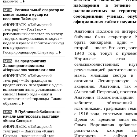
каким-то…
наблюдения в течение с
Региональный оператор не
расположенных на территор
14:10
может вывезти мусор из
сообщениями ученых, опу
поселков Таймыра
официальных сайтах научных
#НОРИЛЬСК. «Таймырский
телеграф» – «РостТех» –
Анатолий Поляков из интерес
региональный оператор по вывозу
бабушка была секретарем К
твердых коммунальных отходов –
брата банкирами, один – 
подало в краевой арбитражный суд
второй – после. Его отец воев
иск к управлению
Росприроднадзора. Оператор…
1948 год, тонул с пулеме
Норильске стал к
На предприятиях
14:05
сельскохозяйственных на
Заполярного филиала
рекультивацией растительного
«Норникеля» зажигают елки
мама, младшая сестра и 
#НОРИЛЬСК. «Таймырский
окончили Ленинградскую ле
телеграф» – По традиции на
предприятиях-передовиках в день
академию. Анатолий, так 
выполнения плана устанавливают
(Анатолий Петрович), посвятил
символ Нового года – елку и
Анатолий Поляков-младший 
зажигают на ней гирлянды. Таким
кабинете, обложенный
образом…
источниками: графиками темп
В Публичной библиотеке
13:25
с 1916 года, толстыми научн
начали монтировать выставку
Время от времени юная кол
«Книга Севера»
Ольга Воронкович добавля
#НОРИЛЬСК. «Таймырский
распечатки, которые вы
телеграф» – Выставка «Книга
Интернета с сайтов гос
Севера» – завершающий этап