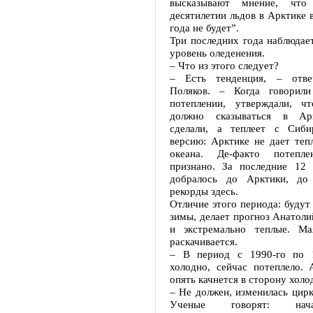
высказывают мнение, чт
десятилетии льдов в Арктике 
года не будет”.
Три последних года наблюдае
уровень оледенения.
– Что из этого следует?
– Есть тенденция, – отве
Поляков. – Когда говорили
потеплении, утверждали, ч
должно сказываться в Ар
сделали, а теплеет с Сиби
версию: Арктике не дает теп
океана. Де-факто потепл
признано. За последние 12 
добралось до Арктики, до
рекорды здесь.
Отличие этого периода: будут
зимы, делает прогноз Анатол
и экстремально теплые. Ма
раскачивается.
– В период с 1990-го по 
холодно, сейчас потеплело. 
опять качнется в сторону холо
– Не должен, изменилась цирк
Ученые говорят: нач