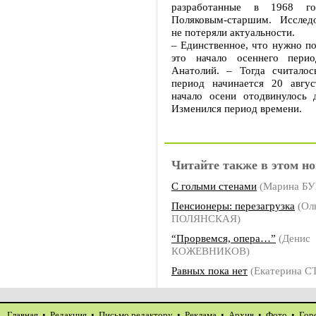
разработанные в 1968 го
Поляковым-старшим. Исслед
не потеряли актуальности.
– Единственное, что нужно по
это начало осеннего перио
Анатолий. – Тогда считалос
период начинается 20 авгу
начало осени отодвинулось 
Изменился период времени.
Читайте также в этом но
С голыми стенами
(Марина Б
Пенсионеры: перезагрузка
(Ол
ПОЛЯНСКАЯ)
“Прорвемся, опера…”
(Денис
КОЖЕВНИКОВ)
Равных пока нет
(Екатерина 
Главная
•
Редакция
•
Письмо редактору
•
Реклама
•
Архив
•
Фото
•
Гор