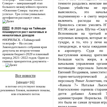
темноте раздались женские ви
Севера» – завершающий этап
большого межмузейного проекта
Однако убийства не про
«Освоение Севера: тысяча лет
выяснилось, это началь
успеха». Три сотни уникальных
подчиненную – в смету меро
артефактов расскажут свои…
включить расходы на эле
Пришлось слезно умолять НТ
В 2020 году на Таймыре
НТЭК свет дала. Шутка «Скаут
13:05
планируется рост налоговых и
Вспоминали на третьей 
неналоговых доходов
огромных комаров, которые вс
#НОРИЛЬСК. «Таймырский
тундре, и то, что у печи н
телеграф» – На сессии
спецодежде, и часы ожидания
Законодательного собрания края
в аэропорту. Судя по х
депутаты во втором чтении
приняли бюджет-2020 и плановый
выступления команд зрителя
период 2021–2022 годов. Один из
Большая часть жюри, в к
главных приоритетов документа –
начальник управления орган
…
мотивации персонала Заполя
Евгений Поздняков, заместите
Все новости
горно-металлургической
персоналу Ринат Ахметчин, гл
[stream=16]
«Канала 7» Наталья Лысен
в потоке отсутствуют показы
благосклонно оценила старани
рекламных блоков, назначьте показы,
дегтя добавил Алексей Те
или отключите поток
администрации Норильска. П
это была не самая лучшая игра
видел ранее.