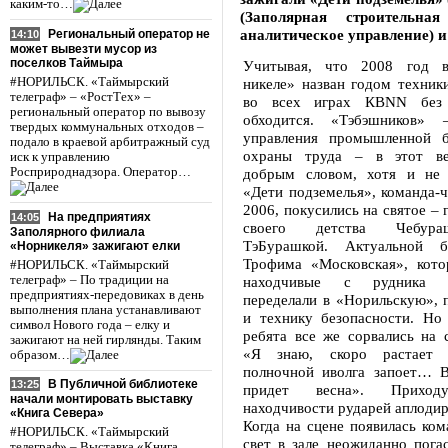
каким-то…
(Заполярная строительна
аналитическое управление) 
Региональный оператор не
14:10
может вывезти мусор из
поселков Таймыра
Учитывая, что 2008 год в
#НОРИЛЬСК. «Таймырский
никеле» назван годом техники
телеграф» – «РостТех» –
во всех играх КВNN без
региональный оператор по вывозу
обходится. «Тэбэшников» 
твердых коммунальных отходов –
управления промышленной б
подало в краевой арбитражный суд
охраны труда – в этот ве
иск к управлению
Росприроднадзора. Оператор…
добрым словом, хотя и не б
«Дети подземелья», команда
2006, покусились на святое – 
На предприятиях
14:05
своего детства Чебура
Заполярного филиала
ТэБурашкой. Актуальной 
«Норникеля» зажигают елки
Трофима «Московская», кото
#НОРИЛЬСК. «Таймырский
телеграф» – По традиции на
находчивые с рудника «
предприятиях-передовиках в день
переделали в «Норильскую», 
выполнения плана устанавливают
и технику безопасности. Но
символ Нового года – елку и
ребята все же сорвались на 
зажигают на ней гирлянды. Таким
«Я знаю, скоро растает
образом…
полночной иволга запоет… 
В Публичной библиотеке
13:25
придет весна». Прихо
начали монтировать выставку
находчивости рударей аплодиро
«Книга Севера»
Когда на сцене появилась ком
#НОРИЛЬСК. «Таймырский
свет в зале неожиданно пог
телеграф» – Выставка «Книга