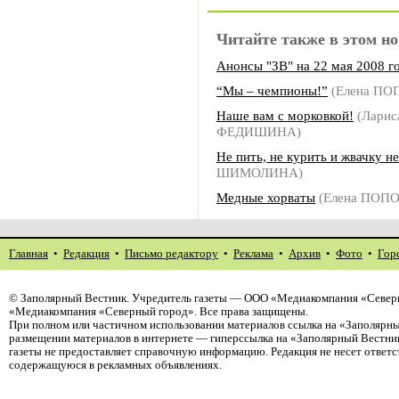
Читайте также в этом но
Анонсы "ЗВ" на 22 мая 2008 г
“Мы – чемпионы!”
(Елена ПО
Наше вам с морковкой!
(Ларис
ФЕДИШИНА)
Не пить, не курить и жвачку н
ШИМОЛИНА)
Медные хорваты
(Елена ПОП
Главная
•
Редакция
•
Письмо редактору
•
Реклама
•
Архив
•
Фото
•
Гор
©
Заполярный Вестник
. Учредитель газеты — ООО «Медиакомпания «Северн
«Медиакомпания «Северный город». Все права защищены.
При полном или частичном использовании материалов ссылка на «Заполярны
размещении материалов в интернете — гиперссылка на «Заполярный Вестник
газеты не предоставляет справочную информацию. Редакция не несет ответ
содержащуюся в рекламных объявлениях.