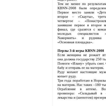
Тем не менее по результата
КВNN-2008 были определен
Первое место заняли «Дети
второе – «Скауты», тре
четвертое – «Понастроил
занявшие первое и второе м
финал, где сразятся с кома
молодых специалистов «
Nакормить» и рудника «
«Основная площадка».
Перлы 3-й игры КВNN-2008
Если женщина не рожает вто
она должна государству 250 ты
Помоги «Илану» убрать снег.
бабу и отправь ее на материк.
Руду копают настоящие муж
копает руду.
Три года поработаю в Норильс
на материк. Нас таких –180 ты
Ограбление в аптеке. В
провизора: «Складывай в 
лекарства и (шепотом) презер