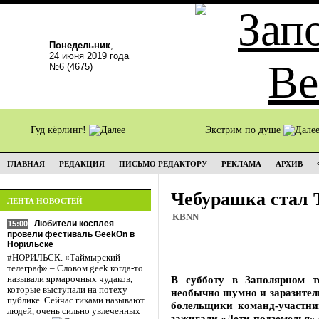
Понедельник
,
24 июня 2019 года
№6 (4675)
Гуд кёрлинг!
Экстрим по душе
ГЛАВНАЯ
РЕДАКЦИЯ
ПИСЬМО РЕДАКТОРУ
РЕКЛАМА
АРХИВ
Чебурашка стал
ЛЕНТА НОВОСТЕЙ
KBNN
Любители косплея
15:00
провели фестиваль GeekOn в
Норильске
#НОРИЛЬСК. «Таймырский
телеграф» – Словом geek когда-то
В субботу в Заполярном т
называли ярмарочных чудаков,
которые выступали на потеху
необычно шумно и заразитель
публике. Сейчас гиками называют
болельщики команд-участни
людей, очень сильно увлеченных
зажигали «Дети подземелья»