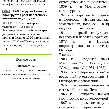
успеха». Три сотни уникальных
сульфидных медно-никелевых 
артефактов расскажут свои…
1939 г. – в Мончегорске 
металлургов.
В 2020 году на Таймыре
13:05
1941 г. – открытие Заполярно
планируется рост налоговых и
неналоговых доходов
в Норильске. Играли сначала
#НОРИЛЬСК. «Таймырский
заключенных, позднее – в п
телеграф» – На сессии
под театр помещении.
Законодательного собрания края
1941 г. – первый автобус нач
депутаты во втором чтении
перевозки в поселке Норильск.
приняли бюджет-2020 и плановый
1977 г. – в Норильс
период 2021–2022 годов. Один из
главных приоритетов документа –
широкоформатный кинотеатр
…
Октября.
7 ноября
1903 г. – родился Дмит
Все новости
Матюшкин (1903–1978), дире
[stream=16]
“Североникель” (1951–1962).
в потоке отсутствуют показы
1935 г. – в “Норильскстрое” 
рекламных блоков, назначьте показы,
временной электростанции 
или отключите поток
Октябрьской революции.
1946 г. – вышел первый н
газеты “Советская Печенга”.
1965 г. – открыто движен
Норильскую по автодорожной 
1967 г. – норильчане получи
смотреть программы Ц