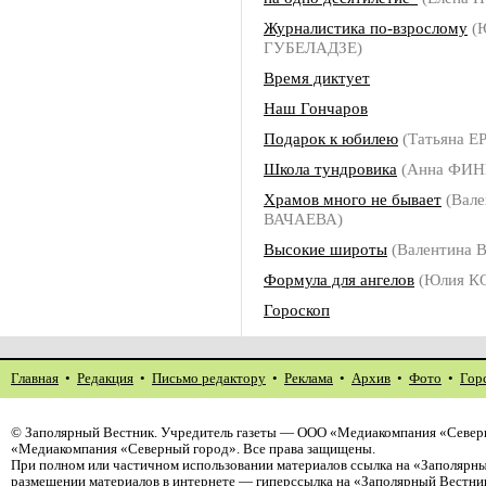
Журналистика по-взрослому
(
ГУБЕЛАДЗЕ)
Время диктует
Наш Гончаров
Подарок к юбилею
(Татьяна 
Школа тундровика
(Анна ФИН
Храмов много не бывает
(Вале
ВАЧАЕВА)
Высокие широты
(Валентина 
Формула для ангелов
(Юлия К
Гороскоп
Главная
•
Редакция
•
Письмо редактору
•
Реклама
•
Архив
•
Фото
•
Гор
©
Заполярный Вестник
. Учредитель газеты — ООО «Медиакомпания «Северн
«Медиакомпания «Северный город». Все права защищены.
При полном или частичном использовании материалов ссылка на «Заполярны
размещении материалов в интернете — гиперссылка на «Заполярный Вестник