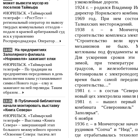
узкоколейные дороги.
может вывезти мусор из
1924 г. – родился Владимир И
поселков Таймыра
директор Норильского комбина
#НОРИЛЬСК. «Таймырский
телеграф» – «РостТех» –
1969 год. При нем состоя
региональный оператор по вывозу
Талнахских месторождений.
твердых коммунальных отходов –
1938 г. – в Мончегорс
подало в краевой арбитражный суд
строительство комплекса элект
иск к управлению
“Строительство вели вру
Росприроднадзора. Оператор…
механизмов не было. Мн
На предприятиях
14:05
котлованы под фундаменты ко
Заполярного филиала
Для ускорения сроков эти 
«Норникеля» зажигают елки
зимой, при температуре
#НОРИЛЬСК. «Таймырский
градусов, и железобетонны
телеграф» – По традиции на
бетонировали с электроподог
предприятиях-передовиках в день
выполнения плана устанавливают
время было самой передово
символ Нового года – елку и
строительства…”
зажигают на ней гирлянды. Таким
1981 г. – в состав “Северо
образом…
новый цех электролиза никеля
1981 г. – вышел первый 
В Публичной библиотеке
13:25
начали монтировать выставку
комбината “Североникель”
«Книга Севера»
Заполярья”.
#НОРИЛЬСК. «Таймырский
6 ноября
телеграф» – Выставка «Книга
1936 г. – в Мончегорске начат
Севера» – завершающий этап
рудников “Сопча” и “Нюд”, о
большого межмузейного проекта
где отрабатывалась технолог
«Освоение Севера: тысяча лет