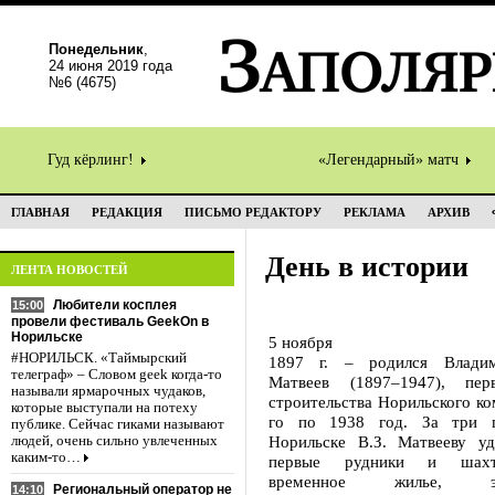
Понедельник
,
24 июня 2019 года
№6 (4675)
Гуд кёрлинг!
«Легендарный» матч
ГЛАВНАЯ
РЕДАКЦИЯ
ПИСЬМО РЕДАКТОРУ
РЕКЛАМА
АРХИВ
День в истории
ЛЕНТА НОВОСТЕЙ
Любители косплея
15:00
провели фестиваль GeekOn в
Норильске
5 ноября
#НОРИЛЬСК. «Таймырский
1897 г. – родился Влади
телеграф» – Словом geek когда-то
Матвеев (1897–1947), пер
называли ярмарочных чудаков,
строительства Норильского ко
которые выступали на потеху
го по 1938 год. За три 
публике. Сейчас гиками называют
Норильске В.З. Матвееву уд
людей, очень сильно увлеченных
каким-то…
первые рудники и шахт
временное жилье, элек
Региональный оператор не
14:10