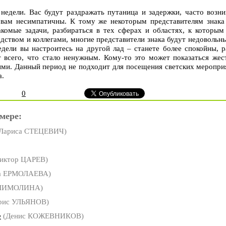
недели. Вас будут раздражать путаница и задержки, часто возн
 вам несимпатичны. К тому же некоторым представителям знака
акомые задачи, разбираться в тех сферах и областях, к которым
ством и коллегами, многие представители знака будут недовольн
дели вы настроитесь на другой лад – станете более спокойны, р
т всего, что стало ненужным. Кому-то это может показаться жес
ыми. Данный период не подходит для посещения светских меропр
а.
0
мере:
Лариса СТЕЦЕВИЧ)
иктор ЦАРЕВ)
а ЕРМОЛАЕВА)
ШИМОЛИНА)
рис УЛЬЯНОВ)
е
(Денис КОЖЕВНИКОВ)