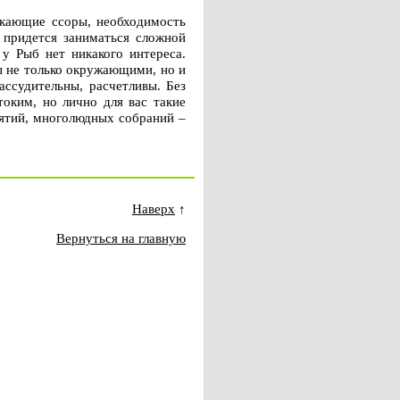
икающие ссоры, необходимость
 придется заниматься сложной
 у Рыб нет никакого интереса.
ы не только окружающими, но и
ассудительны, расчетливы. Без
токим, но лично для вас такие
иятий, многолюдных собраний –
Наверх
↑
Вернуться на главную