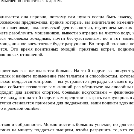
комысленно относиться к делам.
адывается она неровно, поэтому вам нужно всегда быть начеку,
озможны предложения, приняв которые, вы значительно измените
азмышлениями, аналитической деятельностью, изучением мелких 
ете разоблачить мошенников, вывести хитрецов на чистую воду, н
ся человеком холодным, почти бесчувственным, но в тот момен
мощь, ложное впечатление будет разрушено. Во второй половине не
ется. Это время позитивных эмоций, приятных встреч, подни
ало новых отношений.
риятных все же окажется больше. На этой неделе вы почувству
 силах и найдете применение тем талантам и способностям, которы
плохо поддается контролю – вы устраняете преграды со своего пут
кие события позволяют вам лишний раз убедиться: вы способны 
дходит для занятий спортом, боевыми искусствами – физическ
 в виду, что на этой неделе вам предстоит сыграть важную роль в
тупки становятся примером для подражания, ваши подвиги вдохно
то к роковой ошибке.
йствия и собранности. Можно достичь больших успехов, но для эт
очно на минуту поддаться эмоциям, чтобы разрушить то, что соз