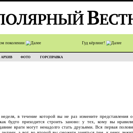
том поколении
Гуд кёрлинг!
АРХИВ
ФОТО
ГОРСПРАВКА
 неделя, в течение которой вы не раз измените представления 
к будто приходится строить заново: у тех, кому вы нравилис
авние враги могут ненадолго стать друзьями. Вся первая полови
делами, а вот во второй вы сможете заняться тем, к чему лежи