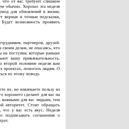
, что от вас требуют слишком
чем обычно. Хорошо эта неделя
риод для обновлений в жизни,
ет верные и точные подсказки,
 Будет возможность проявить
трудников, партнеров, друзей.
 своим делам, не опасаясь, что
ы на поступки, которые раньше
ают вашу привлекательность.
о второй половине недели вам
ых проектах, помогать людям. О
ться по этому поводу.
те их, но извлекаете пользу из
го хорошего сделают для вас на
, важными для вас людьми, тем
ой авторитет. Стоит обращать
 что у вас есть вкус. Неделя
о подписывать соглашения о
трат.