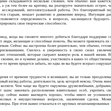
ми складываются несколько сложнее, чем обычно: вам кажется
 а уж тем более на критику, вы реагируете значительно острее, 
 исследований, интеллектуальной работы. Это благоприятный пе
жется старым, мешает развитию и движению вперед. Интуиция да
появляется определенность в вопросах, касающихся будущего.
трировать свои творческие способности.
иод, когда вы сможете многого добиться благодаря поддержке со
ят люди, желающие и способные помочь. Вы можете привлекать их к
лемам. Сейчас вы настроены более решительно, чем обычно, готов
рискованными. Смелось и уверенность в своих силах увеличив
ких отношений, которые сыграют важную роль в вашей жизни. В
о своими, но и чужими делами, участвовать в каких-то общественн
е-то время придется забыть, но едва ли вы будете всерьез сокруша
ремя от времени трудности и возникают, вы не только преодолевае
вый взгляд работы, деятельности, цель которой неясна. Очень мно
и, коллеги. Чем чаще вы будете окружены дружелюбными, добрыми
т шанс завоевать расположение влиятельных особ, укрепить св
д: сейчас важно выглядеть хорошо, чтобы никто не усомнился,
нсовых и имущественных вопросов, заключения сделок. Можн
говоры. При этом важно отказаться от крупных незапланированных 