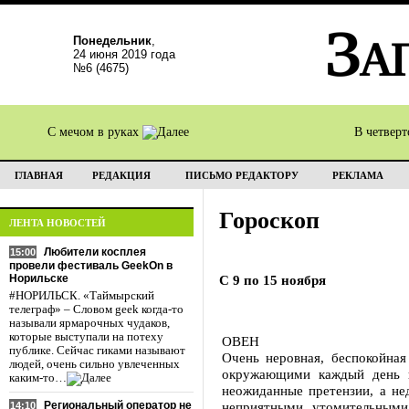
Понедельник
,
24 июня 2019 года
№6 (4675)
С мечом в руках
В четвер
ГЛАВНАЯ
РЕДАКЦИЯ
ПИСЬМО РЕДАКТОРУ
РЕКЛАМА
Гороскоп
ЛЕНТА НОВОСТЕЙ
Любители косплея
15:00
провели фестиваль GeekOn в
Норильске
С 9 по 15 ноября
#НОРИЛЬСК. «Таймырский
телеграф» – Словом geek когда-то
называли ярмарочных чудаков,
которые выступали на потеху
ОВЕН
публике. Сейчас гиками называют
Очень неровная, беспокойная
людей, очень сильно увлеченных
окружающими каждый день ка
каким-то…
неожиданные претензии, а нед
Региональный оператор не
неприятными, утомительными 
14:10