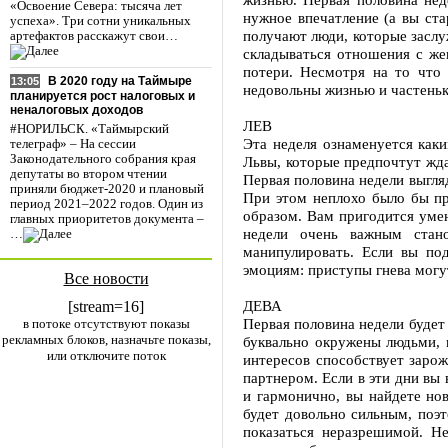
«Освоение Севера: тысяча лет
нужное впечатление (а вы ста
успеха». Три сотни уникальных
получают люди, которые заслу
артефактов расскажут свои…
складываться отношения с же
потери. Несмотря на то что 
В 2020 году на Таймыре
13:05
недовольны жизнью и частеньк
планируется рост налоговых и
неналоговых доходов
ЛЕВ
#НОРИЛЬСК. «Таймырский
Эта неделя ознаменуется каки
телеграф» – На сессии
Законодательного собрания края
Львы, которые предпочтут жда
депутаты во втором чтении
Первая половина недели выгляд
приняли бюджет-2020 и плановый
При этом неплохо было бы пр
период 2021–2022 годов. Один из
образом. Вам пригодится уме
главных приоритетов документа –
недели очень важным стан
…
манипулировать. Если вы по
эмоциям: приступы гнева могу
Все новости
ДЕВА
[stream=16]
Первая половина недели будет 
в потоке отсутствуют показы
рекламных блоков, назначьте показы,
буквально окружены людьми, 
или отключите поток
интересов способствует заро
партнером. Если в эти дни вы 
и гармонично, вы найдете но
будет довольно сильным, поэт
показаться неразрешимой. Н