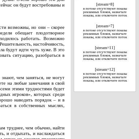
сейчас он будут востребованы и
[stream=8]
в потоке отсутствуют показы
рекламных блоков, назначьте
показы, или отключите поток
[stream=7]
сти возможны, но они – скорее
в потоке отсутствуют показы
едели обещает плодотворное
рекламных блоков, назначьте
показы, или отключите поток
ходилось работать. Возможно
Решительность, настойчивость,
[stream=11]
ла будут идти чуть хуже. В это
в потоке отсутствуют показы
овать ситуацию, разобраться в
рекламных блоков, назначьте
показы, или отключите поток
[stream=12]
в потоке отсутствуют показы
знают, чем заняться, не могут
рекламных блоков, назначьте
показы, или отключите поток
ете на любые замечания в свой
всеми этими трудностями будет
ндных игроков», которых среди
хорошо наводить порядок – и в
аться в собственных мыслях,
ам труднее, чем обычно, найти
, и отдыхать, и наслаждаться
м никак не удается произвести