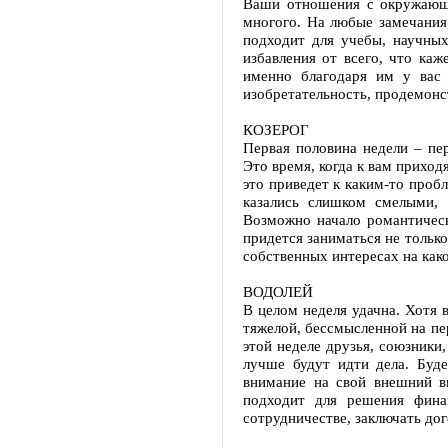
Ваши отношения с окружающи
многого. На любые замечания,
подходит для учебы, научных
избавления от всего, что ка
именно благодаря им у вас 
изобретательность, продемонс
КОЗЕРОГ
Первая половина недели – пер
Это время, когда к вам приход
это приведет к каким-то проб
казались слишком смелыми, 
Возможно начало романтичес
придется заниматься не тольк
собственных интересах на како
ВОДОЛЕЙ
В целом неделя удачна. Хотя в
тяжелой, бессмысленной на пер
этой неделе друзья, союзник
лучше будут идти дела. Буде
внимание на свой внешний ви
подходит для решения фина
сотрудничестве, заключать до