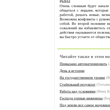
РЫБЫ
Очень сложным будет начало 
общаться с людьми, которые
работой, решать новые, незн
Возможны конфликты с руковод
собой. Во второй половине не
сожалений вы избавляетесь о
действия оказываются полезн
вы быстро устаете от обществ
Читайте также в этом но
Приказано автоматизировать
(
День в истории
На государственном уровне
(В
Стабильный результат
(Татьян
Работа над условиями
(Инна 
Господа горные инженеры
(Бо
Под землю все самое надежно