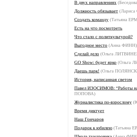
В двух направлениях
(Беседов
Должность обязывает
(Лариса
Создать команду
(Татьяна ЕР
Есть на что посмотреть
Что стало с политкультурой?
Выгодное место
(Анна ФИНН)
Сделай дело
(Ольга ЛИТВИНЕ
GO Show: будет ярко
(Ольга 
Даешь парк!
(Ольга ПОЛЯНСК
История, написанная светом
Павел ИЗОСИМОВ: “Работы нам
ПОПОВА)
Журналистика по-взрослому
(
Время диктует
Наш Гончаров
Подарок к юбилею
(Татьяна 
Школа тундровика
(Анна ФИН