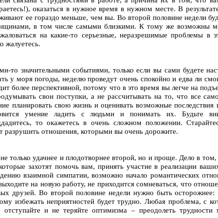
раетесь!), оказаться в нужное время в нужном месте. В результат
живают ее гораздо меньше, чем вы. Во второй половине недели бу
нщинами, в том числе самыми близкими. К тому же возможны ме
жаловаться на какие-то серьезные, неразрешимые проблемы в э
о жалуетесь.
ми-то значительными событиями, только если вы сами будете нас
ть у моря погоды, неделю проведут очень спокойно и едва ли смог
ит более перспективной, потому что в это время вы легче на подъ
одумывать свои поступки, а не рассчитывать на то, что все са
ние планировать свою жизнь и оценивать возможные последствия 
овится умение ладить с людьми и понимать их. Будьте вн
ддадитесь, то окажетесь в очень сложном положении. Старайте
т разрушить отношения, которыми вы очень дорожите.
не только удачнее и плодотворнее второй, но и проще. Дело в том,
которые захотят помочь вам, принять участие в реализации ваш
ждению взаимной симпатии, возможно начало романтических отно
выходите на новую работу, не приходится сомневаться, что отноше
вых друзей. Во второй половине недели нужно быть осторожнее:
ому избежать неприятностей будет трудно. Любая проблема, с ко
е отступайте и не теряйте оптимизма – преодолеть трудности 