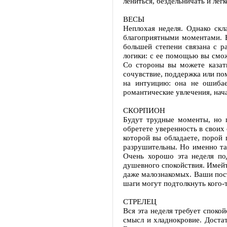
лениться, бездельничать и лег
ВЕСЫ
Неплохая неделя. Однако скл
благоприятными моментами. В
большей степени связана с р
логики: с ее помощью вы смож
Со стороны вы можете казать
сочувствие, поддержка или по
на интуицию: она не ошиба
романтические увлечения, нач
СКОРПИОН
Будут трудные моменты, но п
обретете уверенность в своих
которой вы обладаете, порой 
разрушительны. Но именно та
Очень хорошо эта неделя по
душевного спокойствия. Имейте
даже малознакомых. Ваши пос
шаги могут подтолкнуть кого-
СТРЕЛЕЦ
Вся эта неделя требует споко
смысл и хладнокровие. Достат