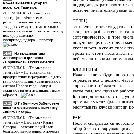
может вывезти мусор из
подходят для развития тех тал
поселков Таймыра
позволят значительно увеличи
#НОРИЛЬСК. «Таймырский
телеграф» – «РостТех» –
ТЕЛЕЦ
региональный оператор по вывозу
Эта неделя в целом удачна, г
твердых коммунальных отходов –
подало в краевой арбитражный суд
фон, который оттеняет ваш
иск к управлению
сотрудничество, в том числ
Росприроднадзора. Оператор…
получение деловых предложени
уверенность в своих силах по
время не стоит полагаться н
На предприятиях
14:05
Заполярного филиала
ней, уделить внимание мелким
«Норникеля» зажигают елки
#НОРИЛЬСК. «Таймырский
БЛИЗНЕЦЫ
телеграф» – По традиции на
Начало недели будет довольно
предприятиях-передовиках в день
определиться с целями. Часто
выполнения плана устанавливают
адрес, часто обижаетесь на л
символ Нового года – елку и
зажигают на ней гирлянды. Таким
легче тем, кто привык работа
образом…
Близнецов немало, это трудн
прямом смысле (раскладыват
В Публичной библиотеке
13:25
распутывать клубки интриг. 
начали монтировать выставку
«Книга Севера»
РАК
#НОРИЛЬСК. «Таймырский
телеграф» – Выставка «Книга
Неделя складывается довольно
Севера» – завершающий этап
общий язык с окружающими. В
большого межмузейного проекта
жизнью. Первая половина неде