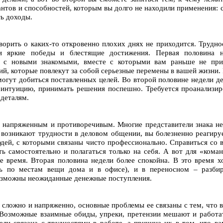
антов и способностей, которым вы долго не находили применения: 
ть доходы.
оворить о каких-то откровенно плохих днях не приходится. Трудно
и яркие победы и блестящие достижения. Первая половина н
е с новыми знакомыми, вместе с которыми вам раньше не при
й, которые повлекут за собой серьезные перемены в вашей жизни. 
могут добиться поставленных целей. Во второй половине недели де
а интуицию, принимать решения поспешно. Требуется проанализир
 деталям.
 напряженным и противоречивым. Многие представители знака не 
 возникают трудности в деловом общении, вы болезненно реагиру
юдей, с которыми связаны чисто профессионально. Справиться со 
ть самостоятельно и полагаться только на себя. А вот для «кома
ое время. Вторая половина недели более спокойна. В это время 
ь по местам вещи дома и в офисе), и в переносном – разбир
Возможны неожиданные денежные поступления.
 сложно и напряженно, основные проблемы ее связаны с тем, что в
озможные взаимные обиды, упреки, претензии мешают и работать
ли связана с трудностями в работе, а причина их в том, что ва