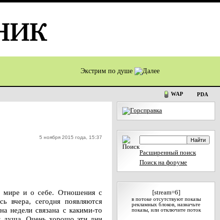
Экстрим по душе
WAP
PDA
5 ноября 2015 года, 15:37
Расширенный поиск
Поиск на форуме
о мире и о себе. Отношения с
[stream=6]
в потоке отсутствуют показы
ь вчера, сегодня появляются
рекламных блоков, назначьте
на недели связана с какими-то
показы, или отключите поток
т душа. Очень хорошо эти дни