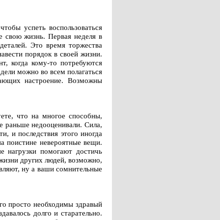
 чтобы успеть воспользоваться
 свою жизнь. Первая неделя в
деталей. Это время торжества
авести порядок в своей жизни.
т, когда кому-то потребуются
дели можно во всем полагаться
мающих настроение. Возможны
ете, что на многое способны,
е раньше недооценивали. Сила,
и, и последствия этого иногда
на поистине невероятные вещи.
ие нагрузки помогают достичь
 жизни других людей, возможно,
вляют, ну а ваши сомнительные
ого просто необходимы здравый
давалось долго и старательно.