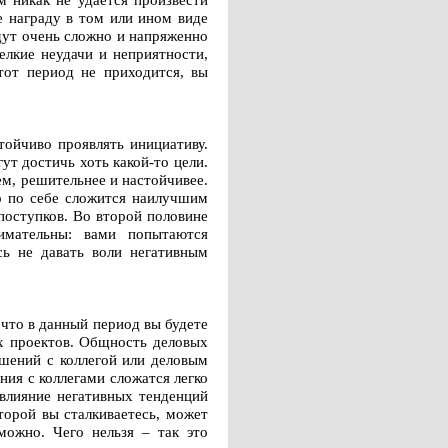
е награду в том или ином виде
дут очень сложно и напряженно
лкие неудачи и неприятности,
тот период не приходится, вы
тойчиво проявлять инициативу.
ут достичь хоть какой-то цели.
ем, решительнее и настойчивее.
мо по себе сложится наилучшим
поступков. Во второй половине
имательны: вами попытаются
сь не давать воли негативным
 что в данный период вы будете
их проектов. Общность деловых
шений с коллегой или деловым
ния с коллегами сложатся легко
 влияние негативных тенденций
торой вы сталкиваетесь, может
можно. Чего нельзя – так это