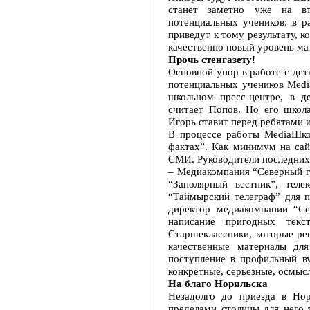
станет заметно уже на вт
потенциальных учеников: в р
приведут к тому результату, 
качественно новый уровень м
Прочь стенгазету!
Основной упор в работе с деть
потенциальных учеников Medi
школьном пресс-центре, в д
считает Попов. Но его школа
Игорь ставит перед ребятами и
В процессе работы MediaШко
фактах”. Как минимум на сай
СМИ. Руководители последних 
– Медиакомпания “Северный г
“Заполярный вестник”, тел
“Таймырский телеграф” для п
директор медиакомпании “С
написание пригодных текс
Старшеклассники, которые ре
качественные материалы дл
поступление в профильный ву
конкретные, серьезные, осмыс
На благо Норильска
Незадолго до приезда в Но
пределами столицы для него 