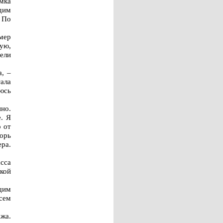
мка
одим
. По
имер
ную,
рели
, –
ала
юсь
нно.
. Я
о от
орь
ра.
асса
кой
щим
сем
жа.