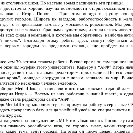
 из столичных школ. Но настало время расширить эти границы.
я достаточно хорошо изучил возможности старшеклассников на
ель школы Игорь Попов. – При этом иногда в группу попад
других городов. Широта их взглядов, работоспособность и жела
 а где-то и превышали таковые у московских ровесников. Мы реши
оступна не только избранным слушателям, и стали искать инвест
Из всех фирм и компаний, в которые мы обратились, наиболее акт
 никель”. Благодаря этому ребята здесь смогут обучаться д
ет первым городом за пределами столицы, где пройдет наш к
лее чем 30-летним стажем работы. В свое время он сам прошел ш
м окончил журфак этого университета. Карьеру в “АиФ” Игорь нач
последствии стал главным редактором приложения. По его слов
жая кровь”, молодые сотрудники с новым взглядом на мир. В иде
ляться по несколько человек ежегодно.
аборов MediaШколы зачислили в штат московских изданий даже 
 уверил Игорь. – Восемь из них работали в нашей газете, а одна
 даже стала редактором сайта “АиФ”.
ойдя MediaШколу, молодежь тут же примут на работу в серьезные 
оздать прекрасную базу для дальнейшей учебы по специальности и,
 на журфак.
ва нацелены на поступление в МГУ им. Ломоносова. Поскольку сам
ии главного российского вуза, то хорошо знает, какие творчес
на какие темы ведут беседы. На этом он также делает акценты 