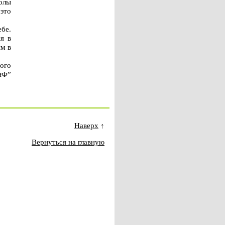
олы
 это
бе.
я в
ым в
ого
иФ”
Наверх
↑
Вернуться на главную