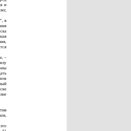
в и
ег,
”, в
ания
ска
ьная
ния,
тся
м, –
илу
жны
ать
ном
ный
ьске
лне
тив
ов,
это
№41