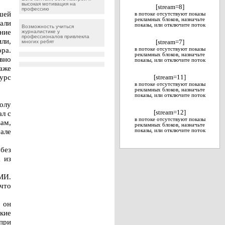
высокая мотивация на
[stream=8]
профессию
шей
в потоке отсутствуют показы
рекламных блоков, назначьте
али
показы, или отключите поток
Возможность учиться
ние
журналистике у
профессионалов привлекла
ли,
многих ребят
[stream=7]
ора.
в потоке отсутствуют показы
рекламных блоков, назначьте
ивно
показы, или отключите поток
аже
урс
[stream=11]
в потоке отсутствуют показы
рекламных блоков, назначьте
показы, или отключите поток
колу
ал с
[stream=12]
в потоке отсутствуют показы
ам,
рекламных блоков, назначьте
але
показы, или отключите поток
без
 из
СМИ.
 что
 он
кие
при