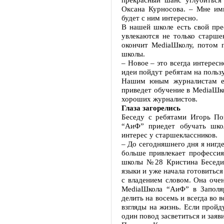
Оксана Курносова. – Мне им
будет с ним интересно.
В нашей школе есть свой пре
увлекаются не только старше
окончит MediaШколу, потом 
школы.
– Новое – это всегда интерес
идеи пойдут ребятам на польз
Нашим юным журналистам ест
приведет обучение в MediaШко
хороших журналистов.
Глаза загорелись
Беседу с ребятами Игорь По
“АиФ” приедет обучать школ
интерес у старшеклассников.
– До сегодняшнего дня я нигд
больше привлекает профессия
школы №28 Кристина Беседин
языки и уже начала готовиться
с владением словом. Она оче
MediaШкола “АиФ” в Заполя
делить на восемь и всегда во 
взгляды на жизнь. Если пройд
один повод засветиться и заяви