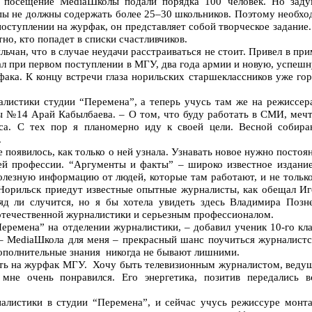
 посещение MediaШколы подали порядка 100 человек. Но заду
ппы не должны содержать более 25–30 школьников. Поэтому необх
поступлении на журфак, он представляет собой творческое задание
тно, кто попадет в списки счастливчиков.
ьчан, что в случае неудачи расстраиваться не стоит. Привел в пр
ал при первом поступлении в МГУ, два года армии и новую, успеш
ака. К концу встречи глаза норильских старшеклассников уже го
алистики студии “Перемена”, а теперь учусь там же на режиссера
лы №14 Арай Кабылбаева. – О том, что буду работать в СМИ, мечт
са. С тех пор я планомерно иду к своей цели. Весной собира
.
появилось, как только о ней узнала. Узнавать новое нужно постоя
й профессии. “Аргументы и факты” – широко известное издание
олезную информацию от людей, которые там работают, и не тольк
в Норильск приедут известные опытные журналисты, как обещал Иг
д ли случится, но я бы хотела увидеть здесь Владимира Позне
отечественной журналистики и серьезным профессионалом.
еремена” на отделении журналистики, – добавил ученик 10-го кл
– MediaШкола для меня – прекрасный шанс поучиться журналистс
ополнительные знания никогда не бывают лишними.
ать на журфак МГУ. Хочу быть телевизионным журналистом, веду
мне очень понравился. Его энергетика, позитив передались в
алистики в студии “Перемена”, и сейчас учусь режиссуре монта