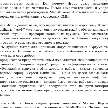
ором-третьем занятии. Вот почему Игорь сразу предупре
аботе должна быть честность. Только самостоятельность и упорс
который замыслил руководитель MediaШколы. А это ни много ни ма
атериалов и… публикация в серьезных СМИ.
ми Игорь делает на то, что научит их писать по-взрослому. Кто-т
aШколы “АиФ” уже имеет опыт журналистской работы: занимаетс
етской студии и профориентационных кружках. Это замечатель
 повышает планку качества детских текстов. Именно такую зад
 говорит о том, что все это вполне реально.
лы лучшие материалы норильчан могут появиться в “Аргумента
те газеты. Помимо этого ребята смогут публиковаться в норильс
уже дали свое добро.
ород” готова предоставить юным журналистам свои площадки: газ
екомпанию “Северный город”, радио и информационное агентс
убликаций и выпуска в эфир хороших работ, – сказал генераль
еверный город” Сергей Панченко. – Одна из целей MediaШкол
тов для настоящих городских средств массовой информац
шили стать журналистами, должны быть готовы работать и создав
я большой аудитории. Ведь следующий этап на пути юнкоро
з, а там им нужно будет представить не детские работы, а впо
ленные.
рильск Игорь Попов набрал группу учеников в Москве. Курсы
такое же новшество, как для норильчан MediaШкола. Поэтому пе