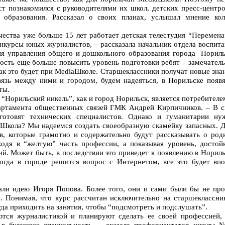
ст познакомился с руководителями их школ, детских пресс-центро
 образования. Рассказал о своих планах, услышал мнение колл
чества уже больше 15 лет работает детская телестудия “Перемена
нкурсы юных журналистов, – рассказала начальник отдела воспит
ия управления общего и дошкольного образования города Нориль
ость еще больше повысить уровень подготовки ребят – замечател
как это будет при MediaШколе. Старшеклассники получат новые зна
связь между ними и городом, будем надеяться, в Норильске появя
ты.
Норильский никель”, как и город Норильск, является потребителе
артамента общественных связей ГМК Андрей Кирпичников. – В с
готовят технических специалистов. Однако и гуманитарии ну
Школа? Мы надеемся создать своеобразную скамейку запасных. Д
в, которые грамотно и содержательно будут рассказывать о род
ходя в “желтую” часть профессии, а показывая уровень, достой
й. Может быть, в последствии это приведет к появлению в Норил
гда в городе решится вопрос с Интернетом, все это будет впо
ли идею Игоря Попова. Более того, они и сами были бы не про
 Понимая, что курс рассчитан исключительно на старшеклассник
да приходить на занятия, чтобы “подсмотреть и подслушать”.
ются журналистикой и планируют сделать ее своей профессией, 
 в будущую специальность, – сказала профориентатор школы 