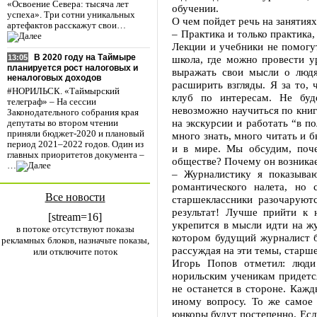
«Освоение Севера: тысяча лет
обучении.
успеха». Три сотни уникальных
О чем пойдет речь на занятиях
артефактов расскажут свои…
– Практика и только практика
Лекции и учебники не помогу
В 2020 году на Таймыре
школа, где можно провести у
13:05
планируется рост налоговых и
выражать свои мысли о людя
неналоговых доходов
расширить взгляды. Я за то,
#НОРИЛЬСК. «Таймырский
клуб по интересам. Не буде
телеграф» – На сессии
невозможно научиться по книг
Законодательного собрания края
на экскурсии и работать “в п
депутаты во втором чтении
приняли бюджет-2020 и плановый
много знать, много читать и б
период 2021–2022 годов. Один из
и в мире. Мы обсудим, поч
главных приоритетов документа –
обществе? Почему он возникае
…
– Журналистику я показыва
романтического налета, но 
Все новости
старшеклассники разочаруютс
результат! Лучше прийти к 
[stream=16]
укрепится в мысли идти на ж
в потоке отсутствуют показы
котором будущий журналист б
рекламных блоков, назначьте показы,
рассуждая на эти темы, старш
или отключите поток
Игорь Попов отметил: люди
норильским ученикам придетс
не останется в стороне. Каж
иному вопросу. То же самое 
юнкоры будут постепенно. Если