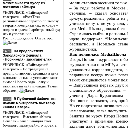
могли старшеклассники только
может вывезти мусор из
поселков Таймыра
– За годы работы в Москве 
#НОРИЛЬСК. «Таймырский
столицы, – сказал основат
телеграф» – «РостТех» –
целеустремленные ребята из 
региональный оператор по вывозу
учиться ничуть не уступали,
твердых коммунальных отходов –
что MediaШкола должна быть д
подало в краевой арбитражный суд
Стремились выйти в регионы. 
иск к управлению
Росприроднадзора. Оператор…
идею поддержал “Норильский
бесплатно, а Норильск стан
журналистики.
На предприятиях
14:05
Как появилась MediaШкола
Заполярного филиала
Игорь Попов – журналист с бо
«Норникеля» зажигают елки
журналистики при МГУ, а зате
#НОРИЛЬСК. «Таймырский
телеграф» – По традиции на
должности корреспондента, в
предприятиях-передовиках в день
редакциям всегда нужна “све
выполнения плана устанавливают
таких специалистов может появ
символ Нового года – елку и
– Выпускников первых двух н
зажигают на ней гирлянды. Таким
специального образования, –
образом…
учениц – Дарья Буравчикова –
В Публичной библиотеке
13:25
Это вовсе не значит, что, пр
начали монтировать выставку
Но ее подготовка позволяет с
«Книга Севера»
немаловажно, легче поступить
#НОРИЛЬСК. «Таймырский
Занятия по курсу Игоря Попо
телеграф» – Выставка «Книга
участвует в приемной комисс
Севера» – завершающий этап
большого межмузейного проекта
задания дают абитуриентам, 