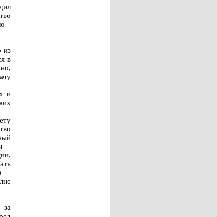
дил
тво
ло –
о из
я в
но,
ачу
х и
ких
ету
тво
ный
ы –
ии.
ать
в –
лне
 за
ред