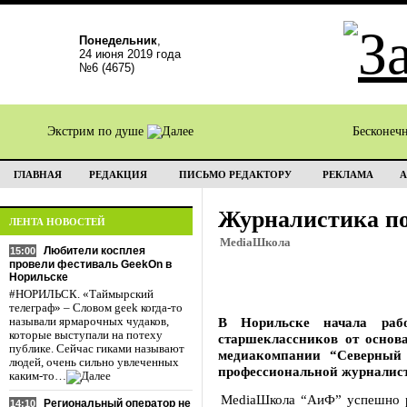
Понедельник
,
24 июня 2019 года
№6 (4675)
Экстрим по душе
Бесконеч
ГЛАВНАЯ
РЕДАКЦИЯ
ПИСЬМО РЕДАКТОРУ
РЕКЛАМА
А
Журналистика по
ЛЕНТА НОВОСТЕЙ
MediaШкола
Любители косплея
15:00
провели фестиваль GeekOn в
Норильске
#НОРИЛЬСК. «Таймырский
телеграф» – Словом geek когда-то
В Норильске начала раб
называли ярмарочных чудаков,
которые выступали на потеху
старшеклассников от основ
публике. Сейчас гиками называют
медиакомпании “Северный 
людей, очень сильно увлеченных
профессиональной журналис
каким-то…
MediaШкола “АиФ” успешно ра
Региональный оператор не
14:10