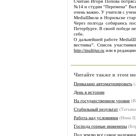
Считаю Игоря Попова потряса
№14 и студии “Перемена” Вале
очень важно. У учителя с учен
MediaШкола в Норильске стар
Через полгода собираюсь пос
Петербурге. В своей победе н
себе.
О дальнейшей работе MediaШк
вестника”. Список участник
http://multijur.ru
или в редакции
Читайте также в этом но
Приказано автоматизировать
(
День в истории
На государственном уровне
(В
Стабильный результат
(Татьян
Работа над условиями
(Инна 
Господа горные инженеры
(Бо
Под землю все самое надежно