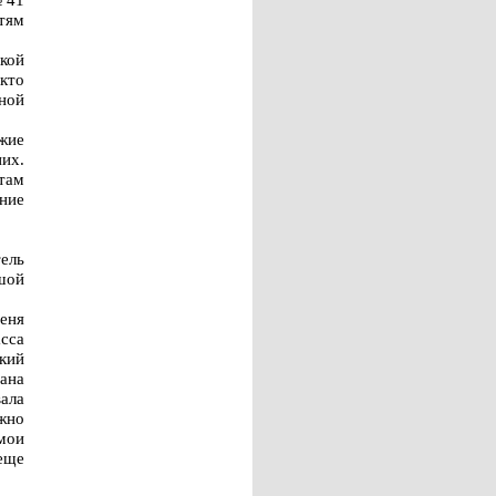
тям
кой
кто
ной
ежие
них.
там
ение
ель
шой
Меня
сса
кий
зана
ала
жно
 мои
 еще