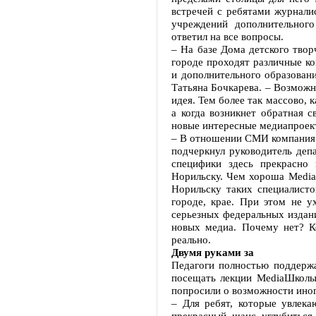
встречей с ребятами журнали
учреждений дополнительного
ответил на все вопросы.
– На базе Дома детского твор
городе проходят различные ко
и дополнительного образован
Татьяна Бочкарева. – Возможн
идея. Тем более так массово, 
а когда возникнет обратная 
новые интересные медиапроек
– В отношении СМИ компания “
подчеркнул руководитель деп
специфики здесь прекрасно 
Норильску. Чем хороша Media
Норильску таких специалисто
городе, крае. При этом не у
серьезных федеральных издани
новых медиа. Почему нет? Ко
реально.
Двумя руками за
Педагоги полностью поддержа
посещать лекции MediaШколы.
попросили о возможности иног
– Для ребят, которые увлека
прекрасный шанс углубиться