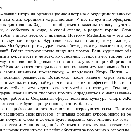
?
, – заявил Игорь на организационной встрече с будущими ученикам
т вам стать хорошими журналистами. У нас не вуз и не официаль
рок для галочки. Задача – пообщаться с каждым из вас, научить 
х, о событиях в мире, в своей стране, в родном городе. Слов
 чтобы учиться весело, с драйвом. Поэтому MediaШкола – это ско
т скучной теории. Журналистике, как и актерскому мастерст
ам. Мы будем играть, дурачиться, обсуждать актуальные темы, ез
олях”. Ребята получат новую пищу для мозгов. Ведь журналист об
ыть в курсе пусть и не всех, но основных трендов в его городе, ст
ему тот или иной фильм или книга получили широкий резонан
т? Как меняются взгляды населения под влиянием мировых событи
ю своим ученикам по-честному, – продолжил Игорь Попов. – 
с позиции реальности. Возможно, после нашего курса некото
я в журналистике, поймут, что это не их профессия. Но это т
нему сейчас, чем через пять лет учебы в институте. Тем же, 
урфак, MediaШкола способна помочь определиться с направлением
удет работать. Социальная сфера, политика, культура, спорт, Ж
еклассникам будет проще понять, что им ближе.
 его профессии много читают и интересуются всем. Поэтом
я расширить свой кругозор. Учитывая формат курсов, никто из ре
дый получит слово и должен будет выразить свое мнение по тому 
касается домашних заданий. Учиться писать журналистские тек
 в начале пути кто-то из ребят обратится за помощью к взрослым,