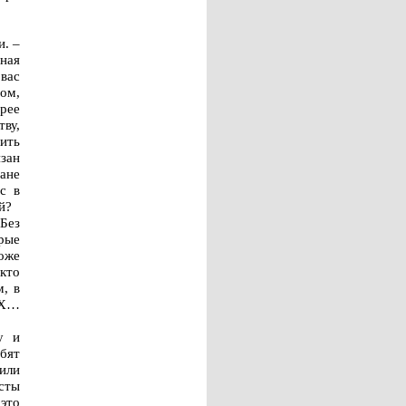
и. –
ная
вас
ом,
рее
ву,
дить
язан
ране
с в
й?
Без
рые
оже
кто
, в
КХ…
у и
бят
или
сты
 это