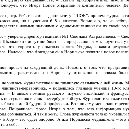
понирует, что Игорь Попов открытый и контактный человек. Де
сс-центр. Ребята сами издают газету “ШОК”, причем журналисти
классники, но и ученики 6–8-х классов. Возможно, те из ребят, 
поделятся новыми знаниями с единомышленниками из своей род
но, – уверена директор гимназии №1 Светлана Астраханцева. – Св
у. Школьники смогут пообщаться с профессионалами, поучиться у 
ь что спросить у опытных коллег. Увидим, к каким результа
ле. Надеюсь, что благодаря ей в Норильске появится новое покол
пов провел на следующий день. Новость о том, что представит
ьников, разлетелась по Норильску мгновенно и вызвала боль
е не училась журналистике и не планирую связывать с ней жизнь. 
 лингвиста-переводчика, – поделилась планами ученица 10-го кла
а. – В школе помимо русского изучаю английский и французс
 к поступлению в санкт-петербургский вуз. Журналистика тоже свя
нь близка моей будущей профессии. Вот почему меня заинтересов
рье. Понравилась фраза Игоря о том, что всю информацию ну
всем сомневаться. Я так и живу. Слова журналиста только укрепили
у отбор – это будет здорово. А для Норильска медиашкола – это
ть о себе.