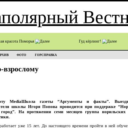
ная красота Поморья
Гуд кёрлинг!
РХИВ
ФОТО
ГОРСПРАВКА
-взрослому
оту MediaШкола газеты “Аргументы и факты”. Выездн
ателя школы Игоря Попова проводится при поддержке “Нор
город”. На протяжении семи месяцев группа норильских 
тики.
ботает уже 15 лет. До настоящего времени пройти в ней обуче