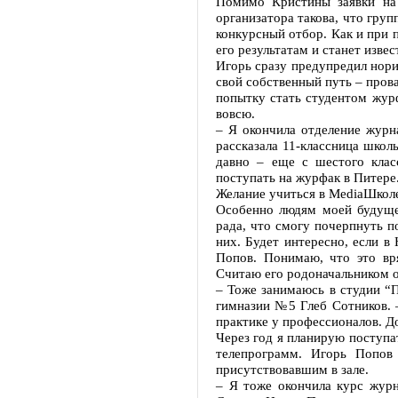
Помимо Кристины заявки на
организатора такова, что гру
конкурсный отбор. Как и при 
его результатам и станет извес
Игорь сразу предупредил норил
свой собственный путь – пров
попытку стать студентом журф
вовсю.
– Я окончила отделение журн
рассказала 11-классница шко
давно – еще с шестого клас
поступать на журфак в Питере
Желание учиться в MediaШколе 
Особенно людям моей будуще
рада, что смогу почерпнуть п
них. Будет интересно, если 
Попов. Понимаю, что это вря
Считаю его родоначальником 
– Тоже занимаюсь в студии “П
гимназии №5 Глеб Сотников. 
практике у профессионалов. Д
Через год я планирую поступ
телепрограмм. Игорь Попов 
присутствовавшим в зале.
– Я тоже окончила курс журн