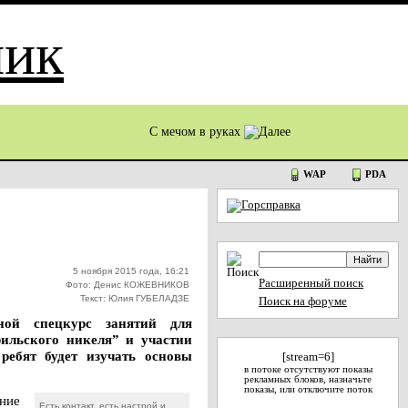
С мечом в руках
WAP
PDA
5 ноября 2015 года, 16:21
Расширенный поиск
Фото: Денис КОЖЕВНИКОВ
Текст: Юлия ГУБЕЛАДЗЕ
Поиск на форуме
ой спецкурс занятий для
ильского никеля” и участии
ребят будет изучать основы
[stream=6]
в потоке отсутствуют показы
рекламных блоков, назначьте
показы, или отключите поток
ние
Есть контакт, есть настрой и