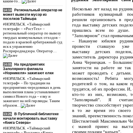
каким-то…
Несколько лет назад на рудник
Региональный оператор не
14:10
работников кулинарный по
может вывезти мусор из
поселков Таймыра
решили организовать в пре
#НОРИЛЬСК. «Таймырский
года выставку детских подел
телеграф» – «РостТех» –
пришлись всем по душе. 
региональный оператор по вывозу
“Заполярном” стал привычны
твердых коммунальных отходов –
– Накануне юбилея рудни
подало в краевой арбитражный суд
провести ставшую уже 
иск к управлению
Росприроднадзора. Оператор…
выставку детских поделок
заместитель директора рудни
Анна Чернецкая. – Большинст
На предприятиях
14:05
занятости на работе не так
Заполярного филиала
может проводить с детьми.
«Норникеля» зажигают елки
возможность! Ребята мог
#НОРИЛЬСК. «Таймырский
телеграф» – По традиции на
родителей о том, на каком п
предприятиях-передовиках в день
трудятся, об их профессии. И,
выполнения плана устанавливают
кто-то из них, возможно, 
символ Нового года – елку и
“Заполярный”. Я считаю
зажигают на ней гирлянды. Таким
творчество способствует укре
образом…
в то же время это своего 
В Публичной библиотеке
13:25
знаний, преемственность поко
начали монтировать выставку
Шестилетний Максимильян Че
«Книга Севера»
с мамой принес на выста
#НОРИЛЬСК. «Таймырский
своими руками “карьер”.
телеграф» – Выставка «Книга