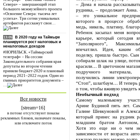
– Дома я начала рассказыват
Севера» – завершающий этап
большого межмузейного проекта
рудника, – продолжает Анна.
«Освоение Севера: тысяча лет
– это уникальное предпри
успеха». Три сотни уникальных
которого в процессе обраб
артефактов расскажут свои…
медь, никель, платину, благо
Ребенок засыпал меня вопрос
В 2020 году на Таймыре
карьере, который сегодня в
13:05
планируется рост налоговых и
“Заполярного”, Максимил
неналоговых доходов
впечатлил. Идея, каким об
#НОРИЛЬСК. «Таймырский
поделку, пришла быстро. Сын
телеграф» – На сессии
собирали шлак на улице, пото
Законодательного собрания края
красили… В цветочном магази
депутаты во втором чтении
приняли бюджет-2020 и плановый
подручного материала,
период 2021–2022 годов. Один из
получились линии электропер
главных приоритетов документа –
“Стоп”, шлагбаум… И теперь 
…
о том, чтобы вживую увидет
Необычный подход
Все новости
Самому маленькому участ
Арине Будиной пять лет. С
[stream=16]
Галине Шевкуновой и Алекса
в потоке отсутствуют показы
который принес на рудник р
рекламных блоков, назначьте показы,
младшим братом Антоном, 
или отключите поток
Хотя это еще ни о чем не
зависимости от возраста авто
каждую поделку можно долго.