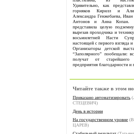
Удивительно, как представ
горняков Кирилл и Али
Александра Генжебаева, Иван
Антонов и Анна Копан. 
представила целую подземн
вырезав проходчика и технику
восьмилетней Насти Су
настоящей с первого взгляда 
Организаторы детской выст
“Заполярного” пообещали: вс
получат от старейшего
предприятия благодарности и 
Читайте также в этом но
Приказано автоматизировать
(
СТЕЦЕВИЧ)
День в истории
На государственном уровне
(В
ЦАРЕВ)
Стабильный результат
(Татьян