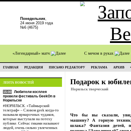
Понедельник
,
24 июня 2019 года
№6 (4675)
«Легендарный» матч
С мечом в руках
ГЛАВНАЯ
РЕДАКЦИЯ
ПИСЬМО РЕДАКТОРУ
РЕКЛАМА
АРХИВ
Подарок к юбил
ЛЕНТА НОВОСТЕЙ
Норильск творческий
Любители косплея
15:00
провели фестиваль GeekOn в
Норильске
#НОРИЛЬСК. «Таймырский
телеграф» – Словом geek когда-то
Что бы вы сказали, увид
называли ярмарочных чудаков,
которые выступали на потеху
машину? А горную техник
публике. Сейчас гиками называют
шлака? Фантазия детей, 
людей, очень сильно увлеченных
рудника “Заполярный” свои р