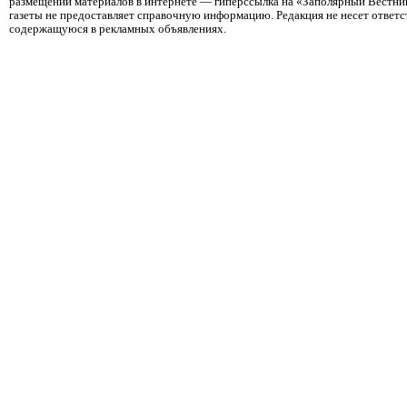
размещении материалов в интернете — гиперссылка на «Заполярный Вестник
газеты не предоставляет справочную информацию. Редакция не несет ответ
содержащуюся в рекламных объявлениях.