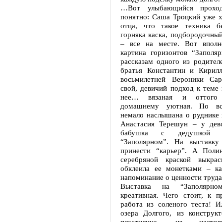
…Вот улыбающийся проход
понятно: Саша Троцкий уже х
отца, что такое техника б
горняка каска, подбородочны
– все на месте. Вот вполн
картина горизонтов “Заполяр
рассказам одного из родител
братья Константин и Кирил
восьмилетней Вероники Сар
свой, девичий подход к теме
нее… вязаная и оттого 
домашнему уютная. По вс
немало наслышана о руднике 
Анастасия Терешун – у дев
бабушка с дедушкой 
“Заполярном”. На выставку
принести “карьер”. А Поли
серебряной краской выкрас
обклеила ее монетками – ка
напоминание о ценности труда
Выставка на “Заполярном
креативная. Чего стоит, к п
работа из соленого теста! И
озера Долгого, из конструкт
пластилина, из наст