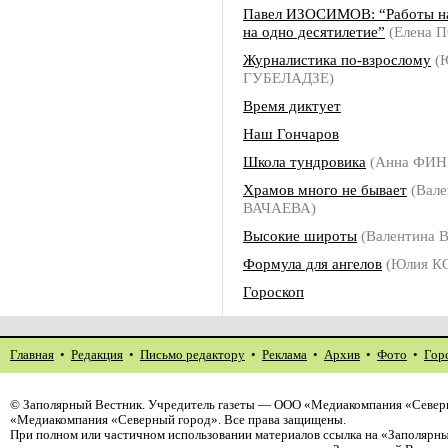
Павел ИЗОСИМОВ: “Работы на
на одно десятилетие”
(Елена 
Журналистика по-взрослому
(
ГУБЕЛАДЗЕ)
Время диктует
Наш Гончаров
Школа тундровика
(Анна ФИН
Храмов много не бывает
(Вале
ВАЧАЕВА)
Высокие широты
(Валентина 
Формула для ангелов
(Юлия К
Гороскоп
Главная
•
Редакция
•
Письмо редактору
•
Реклама
•
Архив
•
Фото
•
Гор
©
Заполярный Вестник
. Учредитель газеты — ООО «Медиакомпания «Северн
«Медиакомпания «Северный город». Все права защищены.
При полном или частичном использовании материалов ссылка на «Заполярны