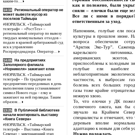
каким-то…
как и положено, были укры
Региональный оператор не
сняли – елочки были еще зе
14:10
может вывезти мусор из
Все ли с ними в порядке
поселков Таймыра
ответственным за уход.
#НОРИЛЬСК. «Таймырский
телеграф» – «РостТех» –
Напомним, голубые ели пос
региональный оператор по вывозу
культуры в прошлом июне. Н
твердых коммунальных отходов –
вопроса обеспечили сотр
подало в краевой арбитражный суд
“Арктик Эко-Тур”. Саженц
иск к управлению
Росприроднадзора. Оператор…
карельского питомник
американских экзото
На предприятиях
14:05
приспособлены к холодным зи
Заполярного филиала
голубые ели наиболее 
«Норникеля» зажигают елки
неблагоприятным экологическ
#НОРИЛЬСК. «Таймырский
частности, к выбросам газ
телеграф» – По традиции на
предприятиях-передовиках в день
болезнь всех больших горо
выполнения плана устанавливают
газы тоже крайне отрицатель
символ Нового года – елку и
нежную хвою.
зажигают на ней гирлянды. Таким
То, что елочки у ДК пожелт
образом…
солнечного ожога, как бы 
В Публичной библиотеке
13:25
звучало на Крайнем Север
начали монтировать выставку
специалисты и отмечают, что 
«Книга Севера»
деревьев вполне нормальн
#НОРИЛЬСК. «Таймырский
адаптацию к новым для себя у
телеграф» – Выставка «Книга
Нужно подождать
Севера» – завершающий этап