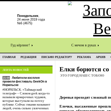
Понедельник
,
24 июня 2019 года
№6 (4675)
Гуд кёрлинг!
С мечом в руках
ГЛАВНАЯ
РЕДАКЦИЯ
ПИСЬМО РЕДАКТОРУ
РЕКЛАМА
АРХИВ
Елки борются со
ЛЕНТА НОВОСТЕЙ
ЭТО ГОРОД НАШ С ТОБОЮ
Любители косплея
15:00
провели фестиваль GeekOn в
Норильске
#НОРИЛЬСК. «Таймырский
телеграф» – Словом geek когда-то
Деревья проходят сложный п
называли ярмарочных чудаков,
которые выступали на потеху
публике. Сейчас гиками называют
Елочки, высаженные прошлы
людей, очень сильно увлеченных
горожан обеспокоенность св