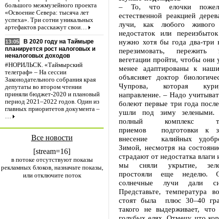
большого межмузейного проекта
– То, что елочки пожелт
«Освоение Севера: тысяча лет
естественной реакцией дерев
успеха». Три сотни уникальных
лучи, как любого живого
артефактов расскажут свои…
недостаток или переизбыток
нужно хотя бы года два-три 
В 2020 году на Таймыре
13:05
планируется рост налоговых и
перезимовать, пережить 
неналоговых доходов
вегетации пройти, чтобы они 
#НОРИЛЬСК. «Таймырский
менее адаптированы к наши
телеграф» – На сессии
объясняет доктор биологиче
Законодательного собрания края
Чупрова, которая кури
депутаты во втором чтении
направление. – Надо учитыват
приняли бюджет-2020 и плановый
период 2021–2022 годов. Один из
болеют первые три года после
главных приоритетов документа –
ушли под зиму зелеными.
…
полный комплекс техн
приемов подготовки к з
Все новости
внесение калийных удобре
Зимой, несмотря на состояни
[stream=16]
страдают от недостатка влаги 
в потоке отсутствуют показы
мы сняли укрытие, зел
рекламных блоков, назначьте показы,
простояли еще неделю. О
или отключите поток
солнечные лучи дали си
Представьте, температура во
стоят была плюс 30–40 гра
такого не выдерживает, что
голубых елях. Отмечу, что кор