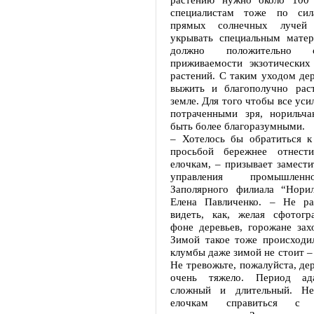
специалистам тоже по си
прямых солнечных лучей 
укрывать специальным матер
должно положительно с
приживаемости экзотических
растений. С таким уходом де
выжить и благополучно рас
земле. Для того чтобы все уси
потраченными зря, норильч
быть более благоразумными.
– Хотелось бы обратиться к
просьбой бережнее отнест
елочкам, – призывает замести
управления промышленн
Заполярного филиала “Норил
Елена Павличенко. – Не р
видеть, как, желая сфотогр
фоне деревьев, горожане зах
Зимой такое тоже происходил
клумбы даже зимой не стоит – 
Не тревожьте, пожалуйста, дер
очень тяжело. Период ад
сложный и длительный. Не
елочкам справиться с е