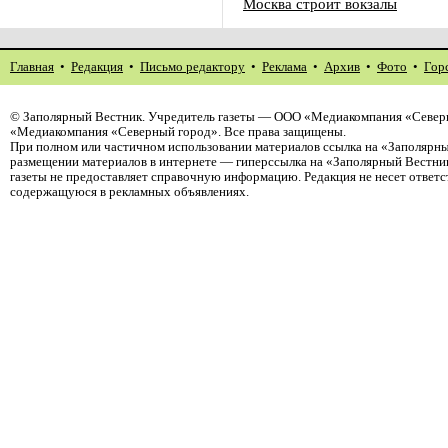
Москва строит вокзалы
Главная
•
Редакция
•
Письмо редактору
•
Реклама
•
Архив
•
Фото
•
Гор
©
Заполярный Вестник
. Учредитель газеты — ООО «Медиакомпания «Северн
«Медиакомпания «Северный город». Все права защищены.
При полном или частичном использовании материалов ссылка на «Заполярны
размещении материалов в интернете — гиперссылка на «Заполярный Вестник
газеты не предоставляет справочную информацию. Редакция не несет ответ
содержащуюся в рекламных объявлениях.