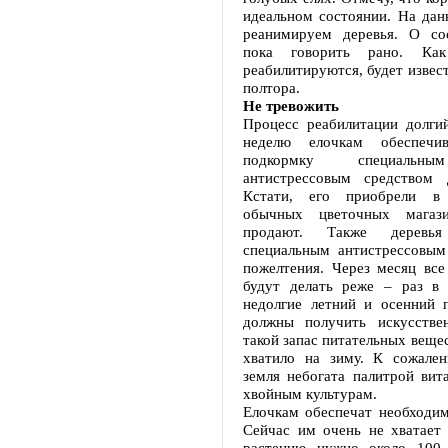
идеальном состоянии. На да
реанимируем деревья. О со
пока говорить рано. К
реабилитируются, будет извест
полтора.
Не тревожить
Процесс реабилитации долгий
неделю елочкам обеспечи
подкормку специальн
антистрессовым средством 
Кстати, его приобрели в
обычных цветочных магаз
продают. Также деревья
специальным антистрессовым
пожелтения. Через месяц все
будут делать реже – раз в 
недолгие летний и осенний 
должны получить искусстве
такой запас питательных вещес
хватило на зиму. К сожален
земля небогата палитрой вит
хвойным культурам.
Елочкам обеспечат необходим
Сейчас им очень не хватает
растению нужно около 100 