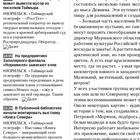
может вывезти мусор из
состоялось несколько таких эк
поселков Таймыра
до мыса Дежнева. Эти путешест
#НОРИЛЬСК. «Таймырский
пищу для размышлений и созда
телеграф» – «РостТех» –
– Большая часть населения Ро
региональный оператор по вывозу
безжизненную пустыню, но там 
твердых коммунальных отходов –
могут поразить своеобразным к
подало в краевой арбитражный суд
иск к управлению
директор Мурманского областн
Росприроднадзора. Оператор…
работник культуры Российской
восходы и закаты! А растительн
арктической зоне, но там прои
На предприятиях
14:05
цветок. А есть еще краснокниж
Заполярного филиала
«Норникеля» зажигают елки
место, где он растет, – узкая 
#НОРИЛЬСК. «Таймырский
километров южного и западного
телеграф» – По традиции на
Маленький, желтенький, цепкий
предприятиях-передовиках в день
ветром!
выполнения плана устанавливают
У всех участников группы музе
символ Нового года – елку и
как они шли по Северному морс
зажигают на ней гирлянды. Таким
образом…
этими воспоминаниями может п
Около некоторых картин – ауди
В Публичной библиотеке
13:25
истории о том, как создавалис
начали монтировать выставку
Петровой «Морячок, подбрось д
«Книга Севера»
белые медведи и как будто прос
#НОРИЛЬСК. «Таймырский
Интересно работает мобильное
телеграф» – Выставка «Книга
Севера» – завершающий этап
это приложение, навести свой 
большого межмузейного проекта
развернутую информацию и о ху