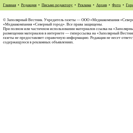
Главная
•
Редакция
•
Письмо редактору
•
Реклама
•
Архив
•
Фото
•
Гор
©
Заполярный Вестник
. Учредитель газеты — ООО «Медиакомпания «Северн
«Медиакомпания «Северный город». Все права защищены.
При полном или частичном использовании материалов ссылка на «Заполярны
размещении материалов в интернете — гиперссылка на «Заполярный Вестник
газеты не предоставляет справочную информацию. Редакция не несет ответ
содержащуюся в рекламных объявлениях.