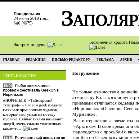
Понедельник
,
24 июня 2019 года
№6 (4675)
Бесконечная красота Пом
Экстрим по душе
ГЛАВНАЯ
РЕДАКЦИЯ
ПИСЬМО РЕДАКТОРУ
РЕКЛАМА
АРХИВ
Погружение
ЛЕНТА НОВОСТЕЙ
Любители косплея
15:00
провели фестиваль GeekOn в
Не только количеством ценнейш
Норильске
атмосферу Кольского полуостр
#НОРИЛЬСК. «Таймырский
приемами отличается седьмая п
телеграф» – Словом geek когда-то
«Норникеля» «Освоение Севера.
называли ярмарочных чудаков,
Мурманске.
которые выступали на потеху
публике. Сейчас гиками называют
Все интерактивные элементы на
людей, очень сильно увлеченных
«Арктика». В свое время они о
каким-то…
пароходство с просьбой о включ
пройти по Северному морскому 
Региональный оператор не
14:10