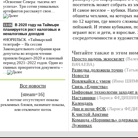
«Освоение Севера: тысяча лет
посетитель может собрать из э
успеха». Три сотни уникальных
И самое веселое – кубики. Напо
артефактов расскажут свои…
обшиты чехлами, на которых на
по 12 картин, где много сложн
В 2020 году на Таймыре
13:05
пейзажей. И этими кубиками, п
планируется рост налоговых и
играют все: и дети, и взрослые
неналоговых доходов
сосредоточенности и художеств
#НОРИЛЬСК. «Таймырский
телеграф» – На сессии
Законодательного собрания края
Читайте также в этом ном
депутаты во втором чтении
Просто надень экзоскелет
(Вале
приняли бюджет-2020 и плановый
период 2021–2022 годов. Один из
ВАЧАЕВА)
главных приоритетов документа –
Разведка доложила точно
(Тать
…
Новости
Вовлекайся с умом
(Инна ШИМ
Все новости
Связь «Единства»
Цифровые технологии заходят 
[stream=16]
Наставники
(Лариса ФЕДИШИН
в потоке отсутствуют показы
Календарь
рекламных блоков, назначьте показы,
Дни и ночи ФОК
(Лариса ФЕД
или отключите поток
К чистой Арктике
Команда «Норникель» одержала
Лужниках